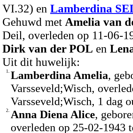
VI.32) en
Lamberdina
SE
Gehuwd met
Amelia
van d
Deil, overleden op 11-06-1
Dirk
van der POL
en
Lena
Uit dit huwelijk:
1.
Lamberdina Amelia
, geb
Varsseveld;Wisch, overled
Varsseveld;Wisch, 1 dag o
2.
Anna Diena Alice
, gebor
overleden op 25-02-1943 t