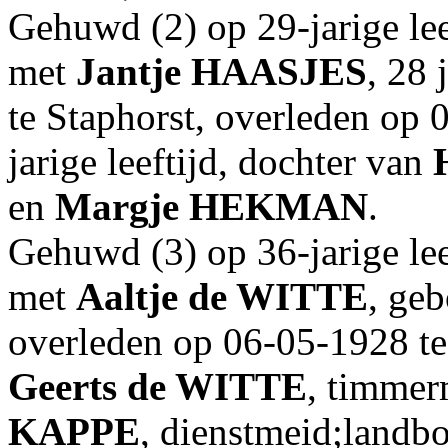
Gehuwd (2) op 29-jarige lee
met
Jantje
HAASJES
, 28
te Staphorst, overleden op 
jarige leeftijd, dochter van
en
Margje
HEKMAN
.
Gehuwd (3) op 36-jarige lee
met
Aaltje
de WITTE
, ge
overleden op 06-05-1928 te
Geerts
de WITTE
, timme
KAPPE
, dienstmeid;landb