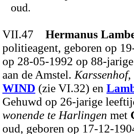
oud.
VII.47
Hermanus Lambe
politieagent, geboren op 1
op 28-05-1992 op 88-jarige 
aan de Amstel.
Karssenhof
,
WIND
(zie VI.32) en
Lamb
Gehuwd op 26-jarige leefti
wonende te Harlingen
met
oud, geboren op 17-12-1904