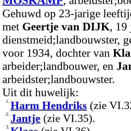
MOSKAMP
, arbeidster;bo
Gehuwd op 23-jarige leefti
met
Geertje
van DIJK
, 19
dienstmeid;landbouwster, g
voor 1934, dochter van
Kla
arbeider;landbouwer, en
Ja
arbeidster;landbouwster.
Uit dit huwelijk:
1.
Harm Hendriks
(zie VI.3
2.
Jantje
(zie VI.35).
3.