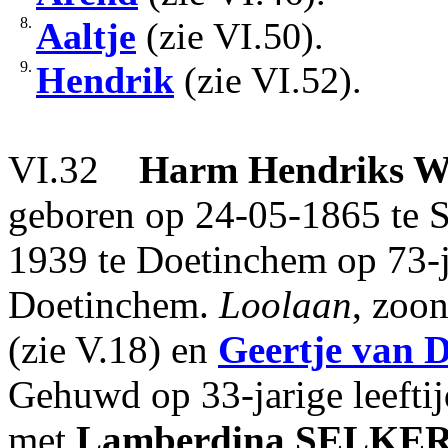
8.
Aaltje
(zie VI.50).
9.
Hendrik
(zie VI.52).
VI.32
Harm Hendriks
W
geboren op 24-05-1865 te S
1939 te Doetinchem op 73-ja
Doetinchem.
Loolaan
, zoo
(zie V.18) en
Geertje
van 
Gehuwd op 33-jarige leefti
met
Lamberdina
SELKE