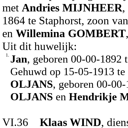
met
Andries
MIJNHEER
,
1864 te Staphorst, zoon va
en
Willemina
GOMBERT
Uit dit huwelijk:
1.
Jan
, geboren 00-00-1892 t
Gehuwd op 15-05-1913 te
OLJANS
, geboren 00-00-
OLJANS
en
Hendrikje
M
VI.36
Klaas
WIND
, die