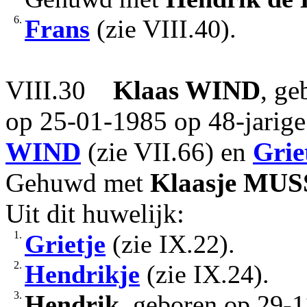
6.
Frans
(zie VIII.40).
VIII.30
Klaas
WIND
, ge
op 25-01-1985 op 48-jarige 
WIND
(zie VII.66) en
Grie
Gehuwd met
Klaasje
MUS
Uit dit huwelijk:
1.
Grietje
(zie IX.22).
2.
Hendrikje
(zie IX.24).
3.
Hendrik
, geboren op 29-1