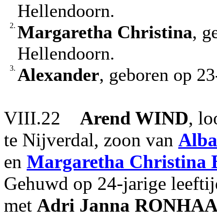
Hellendoorn.
2.
Margaretha Christina
, g
Hellendoorn.
3.
Alexander
, geboren op 23
VIII.22
Arend
WIND
, l
te Nijverdal, zoon van
Alba
en
Margaretha Christina
Gehuwd op 24-jarige leefti
met
Adri Janna
RONHAA