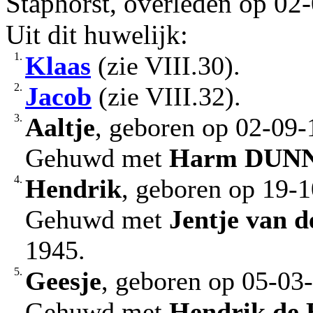
Staphorst, overleden op 02-
Uit dit huwelijk:
1.
Klaas
(zie VIII.30).
2.
Jacob
(zie VIII.32).
3.
Aaltje
, geboren op 02-09-
Gehuwd met
Harm
DUN
4.
Hendrik
, geboren op 19-
Gehuwd met
Jentje
van d
1945.
5.
Geesje
, geboren op 05-03
Gehuwd met
Hendrik
de