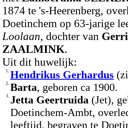
1874 te 's-Heerenberg, ove
Doetinchem op 63-jarige lee
Loolaan
, dochter van
Gerri
ZAALMINK
.
Uit dit huwelijk:
1.
Hendrikus Gerhardus
(zi
2.
Barta
, geboren ca 1900.
3.
Jetta Geertruida
(Jet), g
Doetinchem-Ambt, overled
leeftijd, begraven te Doe