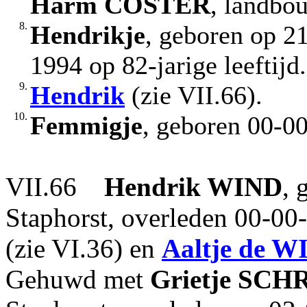
Harm
COSTER
, landbo
8.
Hendrikje
, geboren op 2
1994 op 82-jarige leeftijd.
9.
Hendrik
(zie VII.66).
10.
Femmigje
, geboren 00-0
VII.66
Hendrik
WIND
, 
Staphorst, overleden 00-0
(zie VI.36) en
Aaltje
de W
Gehuwd met
Grietje
SCH