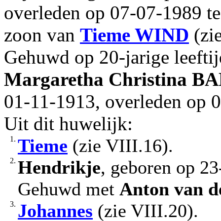
overleden op 07-07-1989 te 
zoon van
Tieme
WIND
(zi
Gehuwd op 20-jarige leefti
Margaretha Christina
BA
01-11-1913, overleden op 03
Uit dit huwelijk:
1.
Tieme
(zie VIII.16).
2.
Hendrikje
, geboren op 2
Gehuwd met
Anton
van d
3.
Johannes
(zie VIII.20).