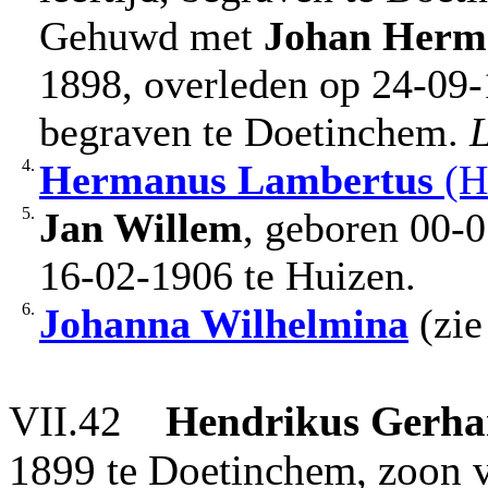
Gehuwd met
Johan Herm
1898, overleden op 24-09-1
begraven te Doetinchem.
4.
Hermanus Lambertus
(H
5.
Jan Willem
, geboren 00-
16-02-1906 te Huizen.
6.
Johanna Wilhelmina
(zie
VII.42
Hendrikus Gerha
1899 te Doetinchem, zoon