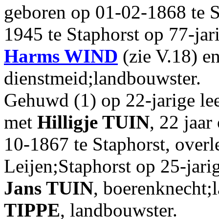
geboren op 01-02-1868 te S
1945 te Staphorst op 77-jar
Harms
WIND
(zie V.18) e
dienstmeid;landbouwster.
Gehuwd (1) op 22-jarige lee
met
Hilligje
TUIN
, 22 jaa
10-1867 te Staphorst, over
Leijen;Staphorst op 25-jarig
Jans
TUIN
, boerenknecht;
TIPPE
, landbouwster.