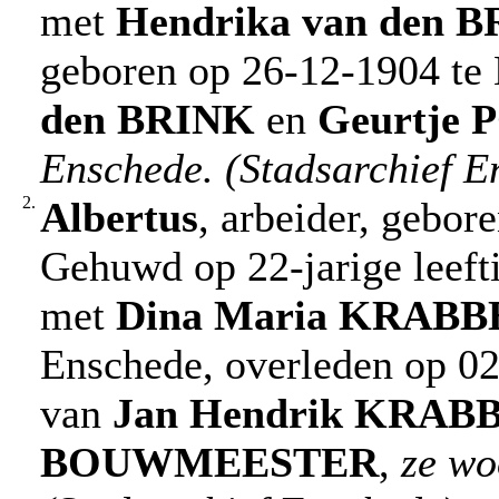
met
Hendrika
van den 
geboren op 26-12-1904 te 
den BRINK
en
Geurtje
P
Enschede. (Stadsarchief E
2.
Albertus
, arbeider, gebor
Gehuwd op 22-jarige leeft
met
Dina Maria
KRABB
Enschede, overleden op 02
van
Jan Hendrik
KRABB
BOUWMEESTER
,
ze wo