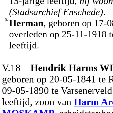
15-jarige leeftijd,
hij woon
(Stadsarchief Enschede)
.
5.
Herman
, geboren op 17-0
overleden op 25-11-1918 t
leeftijd.
V.18
Hendrik Harms
WI
geboren op 20-05-1841 te R
09-05-1890 te Varsenervel
leeftijd, zoon van
Harm Ar