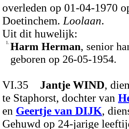
overleden op 01-04-1970 op 
Doetinchem.
Loolaan
.
Uit dit huwelijk:
1.
Harm Herman
, senior h
geboren op 26-05-1954.
VI.35
Jantje
WIND
, die
te Staphorst, dochter van
H
en
Geertje
van DIJK
, die
Gehuwd op 24-jarige leefti