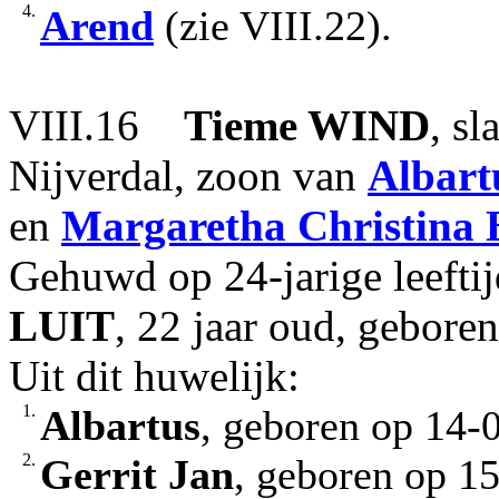
4.
Arend
(zie VIII.22).
VIII.16
Tieme
WIND
, s
Nijverdal, zoon van
Albart
en
Margaretha Christina
Gehuwd op 24-jarige leeft
LUIT
, 22 jaar oud, gebore
Uit dit huwelijk:
1.
Albartus
, geboren op 14-0
2.
Gerrit Jan
, geboren op 15