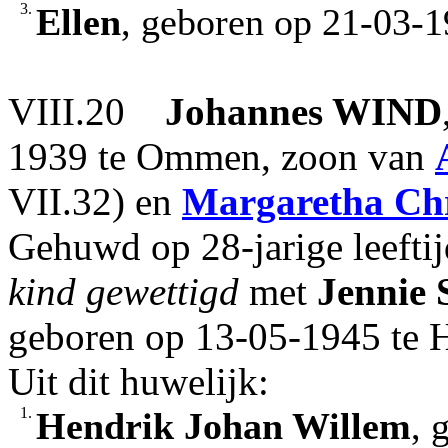
3.
Ellen
, geboren op 21-03-1
VIII.20
Johannes
WIND
1939 te Ommen, zoon van
VII.32) en
Margaretha Chr
Gehuwd op 28-jarige leefti
kind gewettigd
met
Jennie
geboren op 13-05-1945 te 
Uit dit huwelijk:
1.
Hendrik Johan Willem
, 