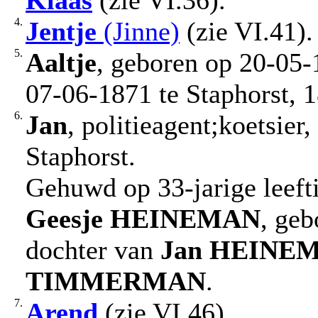
Klaas
(zie VI.36).
4.
Jentje
(Jinne)
(zie VI.41).
5.
Aaltje
, geboren op 20-05-
07-06-1871 te Staphorst, 
6.
Jan
, politieagent;koetsier
Staphorst.
Gehuwd op 33-jarige leeft
Geesje
HEINEMAN
, geb
dochter van
Jan
HEINE
TIMMERMAN
.
7.
Arend
(zie VI.46).