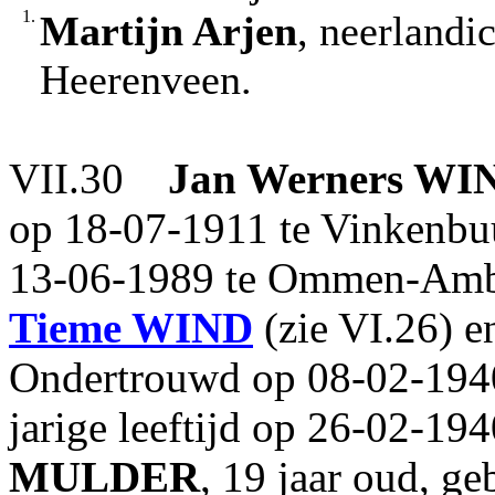
1.
Martijn Arjen
, neerlandi
Heerenveen.
VII.30
Jan Werners
WI
op 18-07-1911 te Vinkenb
13-06-1989 te Ommen-Ambt 
Tieme
WIND
(zie VI.26) 
Ondertrouwd op 08-02-194
jarige leeftijd op 26-02-
MULDER
, 19 jaar oud, g