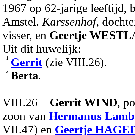
1967 op 62-jarige leeftijd,
Amstel.
Karssenhof
, docht
visser, en
Geertje
WESTL
Uit dit huwelijk:
1.
Gerrit
(zie VIII.26).
2.
Berta
.
VIII.26
Gerrit
WIND
, p
zoon van
Hermanus Lamb
VII.47) en
Geertje
HAGE