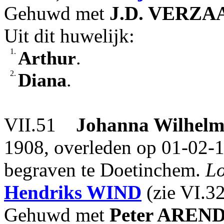
Gehuwd met
J.D.
VERZA
Uit dit huwelijk:
1.
Arthur
.
2.
Diana
.
VII.51
Johanna Wilhelm
1908, overleden op 01-02-19
begraven te Doetinchem.
L
Hendriks
WIND
(zie VI.3
Gehuwd met
Peter
AREND