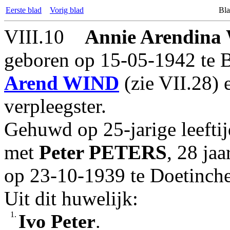
Eerste blad
Vorig blad
Bla
VIII.10
Annie Arendina
geboren op 15-05-1942 te B
Arend
WIND
(zie VII.28)
verpleegster.
Gehuwd op 25-jarige leefti
met
Peter
PETERS
, 28 ja
op 23-10-1939 te Doetinc
Uit dit huwelijk:
1.
Ivo Peter
.