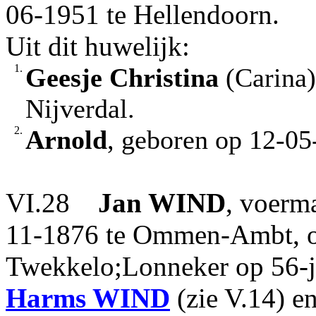
06-1951 te Hellendoorn.
Uit dit huwelijk:
1.
Geesje Christina
(Carina)
Nijverdal.
2.
Arnold
, geboren op 12-05
VI.28
Jan
WIND
, voerm
11-1876 te Ommen-Ambt, o
Twekkelo;Lonneker op 56-ja
Harms
WIND
(zie V.14) e