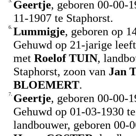
5.
Geertje
, geboren 00-00-1
11-1907 te Staphorst.
6.
Lummigje
, geboren op 1
Gehuwd op 21-jarige leeft
met
Roelof
TUIN
, landb
Staphorst, zoon van
Jan
T
BLOEMERT
.
7.
Geertje
, geboren 00-00-1
Gehuwd op 01-03-1930 te
landbouwer, geboren 00-0