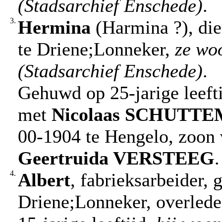
(Stadsarchief Enschede)
.
3.
Hermina
(Harmina ?), die
te Driene;Lonneker,
ze wo
(Stadsarchief Enschede)
.
Gehuwd op 25-jarige leeft
met
Nicolaas
SCHUTTE
00-1904 te Hengelo, zoon
Geertruida
VERSTEEG
.
4.
Albert
, fabrieksarbeider,
Driene;Lonneker, overled