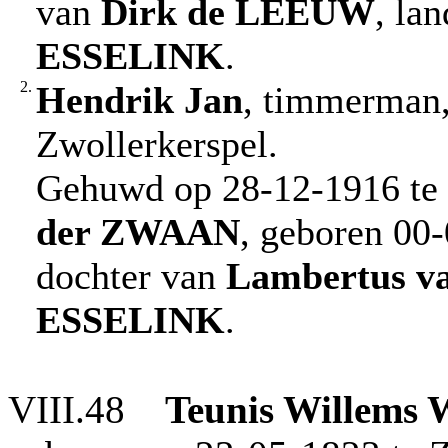
van
Dirk
de LEEUW
, la
ESSELINK
.
2.
Hendrik Jan
, timmerman,
Zwollerkerspel.
Gehuwd op 28-12-1916 te
der ZWAAN
, geboren 00-
dochter van
Lambertus
v
ESSELINK
.
VIII.48
Teunis Willems
W