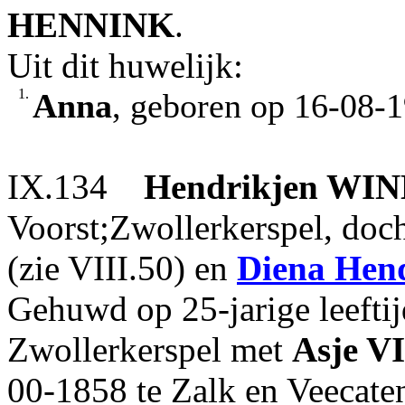
HENNINK
.
Uit dit huwelijk:
1.
Anna
, geboren op 16-08-
IX.134
Hendrikjen
WIN
Voorst;Zwollerkerspel, doc
(zie VIII.50) en
Diena Hen
Gehuwd op 25-jarige leefti
Zwollerkerspel met
Asje
VI
00-1858 te Zalk en Veecate