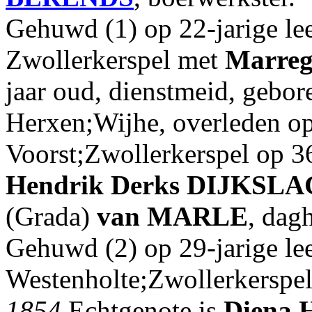
Gehuwd (1) op 22-jarige lee
Zwollerkerspel met
Marreg
jaar oud, dienstmeid, gebo
Herxen;Wijhe, overleden o
Voorst;Zwollerkerspel op 36-
Hendrik Derks
DIJKSLA
(Grada)
van MARLE
, dag
Gehuwd (2) op 29-jarige lee
Westenholte;Zwollerkerspe
1854
Echtgenote is
Diena 