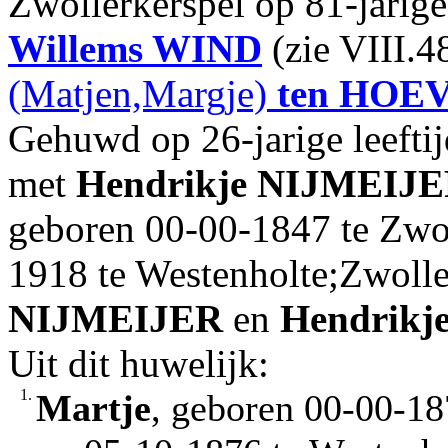
Zwollerkerspel op 81-jarige
Willems
WIND
(zie VIII.4
(Matjen,Margje)
ten HOE
Gehuwd op 26-jarige leefti
met
Hendrikje
NIJMEIJE
geboren 00-00-1847 te Zwol
1918 te Westenholte;Zwolle
NIJMEIJER
en
Hendrikj
Uit dit huwelijk:
1.
Martje
, geboren 00-00-18