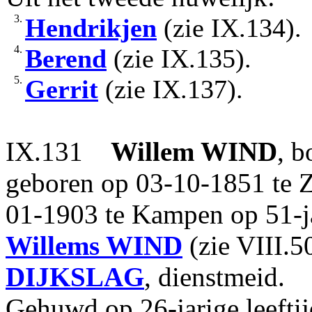
3.
Hendrikjen
(zie IX.134).
4.
Berend
(zie IX.135).
5.
Gerrit
(zie IX.137).
IX.131
Willem
WIND
, b
geboren op 03-10-1851 te Z
01-1903 te Kampen op 51-ja
Willems
WIND
(zie VIII.5
DIJKSLAG
, dienstmeid.
Gehuwd op 26-jarige leeft