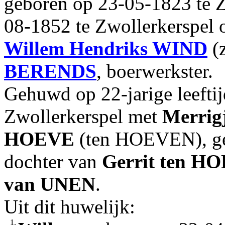
geboren op 23-05-1823 te Z
08-1852 te Zwollerkerspel o
Willem Hendriks
WIND
(z
BERENDS
, boerwerkster.
Gehuwd op 22-jarige leefti
Zwollerkerspel met
Merrigj
HOEVE
(ten HOEVEN), ge
dochter van
Gerrit
ten H
van UNEN
.
Uit dit huwelijk:
1.