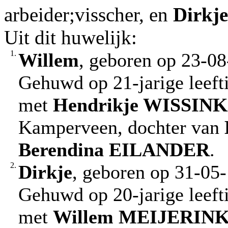
arbeider;visscher, en
Dirkje
Uit dit huwelijk:
1.
Willem
, geboren op 23-08
Gehuwd op 21-jarige leeft
met
Hendrikje
WISSINK
Kamperveen, dochter van
Berendina
EILANDER
.
2.
Dirkje
, geboren op 31-05-
Gehuwd op 20-jarige leeft
met
Willem
MEIJERIN