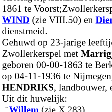
1861 te Voorst;Zwollerkers
WIND
(zie VIII.50) en
Die
dienstmeid.
Gehuwd op 23-jarige leefti
Zwollerkerspel met
Marrig
geboren 00-00-1863 te Ber
op 04-11-1936 te Nijmegen
HENDRIKS
, landbouwer,
Uit dit huwelijk:
1.
Willem
(zie X.283).