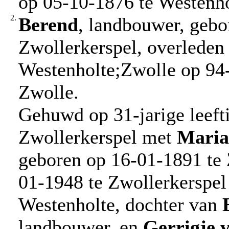
op 05-10-1876 te Westenho
2.
Berend
, landbouwer, gebo
Zwollerkerspel, overleden
Westenholte;Zwolle op 94-j
Zwolle.
Gehuwd op 31-jarige leeft
Zwollerkerspel met
Maria
geboren op 16-01-1891 te 
01-1948 te Zwollerkerspel 
Westenholte, dochter van
landbouwer, en
Gerrigje
v