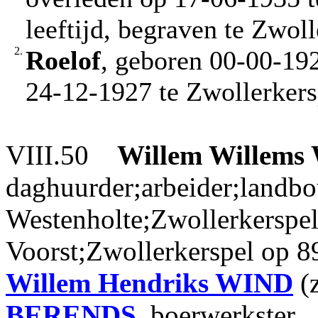
leeftijd, begraven te Zwol
2.
Roelof
, geboren 00-00-192
24-12-1927 te Zwollerkers
VIII.50
Willem Willems
daghuurder;arbeider;landbo
Westenholte;Zwollerkerspel
Voorst;Zwollerkerspel op 89
Willem Hendriks
WIND
(z
BERENDS
, boerwerkster.