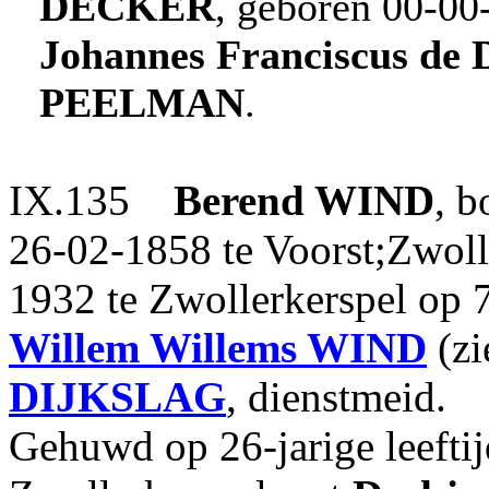
DECKER
, geboren 00-00
Johannes Franciscus
de 
PEELMAN
.
IX.135
Berend
WIND
, b
26-02-1858 te Voorst;Zwoll
1932 te Zwollerkerspel op 7
Willem Willems
WIND
(zi
DIJKSLAG
, dienstmeid.
Gehuwd op 26-jarige leefti