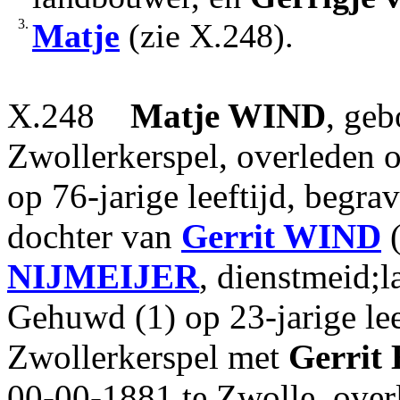
3.
Matje
(zie X.248).
X.248
Matje
WIND
, geb
Zwollerkerspel, overleden 
op 76-jarige leeftijd, begra
dochter van
Gerrit
WIND
(
NIJMEIJER
, dienstmeid;
Gehuwd (1) op 23-jarige lee
Zwollerkerspel met
Gerrit
00-00-1881 te Zwolle, over