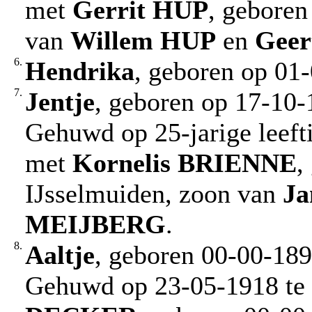
met
Gerrit
HUP
, geboren
van
Willem
HUP
en
Geer
6.
Hendrika
, geboren op 01
7.
Jentje
, geboren op 17-10-
Gehuwd op 25-jarige leeft
met
Kornelis
BRIENNE
,
IJsselmuiden, zoon van
Ja
MEIJBERG
.
8.
Aaltje
, geboren 00-00-189
Gehuwd op 23-05-1918 te