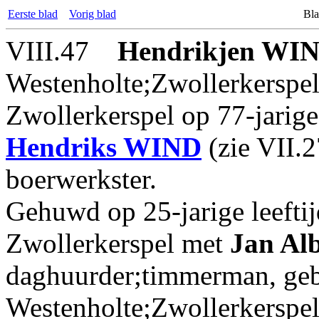
Eerste blad
Vorig blad
Bla
VIII.47
Hendrikjen
WIN
Westenholte;Zwollerkerspel
Zwollerkerspel op 77-jarige
Hendriks
WIND
(zie VII.
boerwerkster.
Gehuwd op 25-jarige leefti
Zwollerkerspel met
Jan Alb
daghuurder;timmerman, geb
Westenholte;Zwollerkerspel