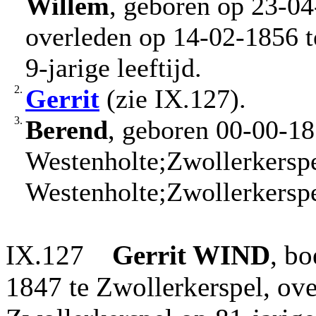
Willem
, geboren op 23-04
overleden op 14-02-1856 t
9-jarige leeftijd.
2.
Gerrit
(zie IX.127).
3.
Berend
, geboren 00-00-18
Westenholte;Zwollerkerspe
Westenholte;Zwollerkerspe
IX.127
Gerrit
WIND
, b
1847 te Zwollerkerspel, ov