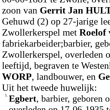
zoon van
Gerrit Jan
HULT
Gehuwd (2) op 27-jarige lee
Zwollerkerspel met
Roelof
fabriekarbeider;barbier, ge
Zwollerkerspel, overleden 
leeftijd, begraven te Weste
WORP
, landbouwer, en
Ge
Uit het tweede huwelijk:
1.
Egbert
, barbier, geboren 
overleden op 17-06-1935 t