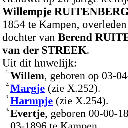
Willempje
RUITENBER
1854 te Kampen, overleden
dochter van
Berend
RUIT
van der STREEK
.
Uit dit huwelijk:
1.
Willem
, geboren op 03-04
2.
Margje
(zie X.252).
3.
Harmpje
(zie X.254).
4.
Evertje
, geboren 00-00-1
03-1896 te Kampen.