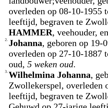
landbouwer;veehouder, geb
overleden op 08-10-1955 t
leeftijd, begraven te Zwol
HAMMER
, veehouder, e
2.
Johanna
, geboren op 19-0
overleden op 27-10-1887 t
oud,
5 weken oud
.
3.
Wilhelmina Johanna
, ge
Zwollekerspel, overleden 
leeftijd, begraven te Zwol
Gehuwd op 27-jarige leeft