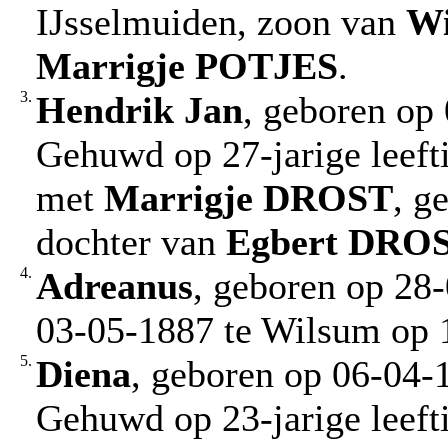
IJsselmuiden, zoon van
Wi
Marrigje
POTJES
.
3.
Hendrik Jan
, geboren op
Gehuwd op 27-jarige leeft
met
Marrigje
DROST
, g
dochter van
Egbert
DRO
4.
Adreanus
, geboren op 28
03-05-1887 te Wilsum op 1-
5.
Diena
, geboren op 06-04-
Gehuwd op 23-jarige leeft