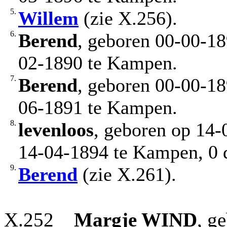
5.
Willem
(zie X.256).
6.
Berend
, geboren 00-00-1
02-1890 te Kampen.
7.
Berend
, geboren 00-00-1
06-1891 te Kampen.
8.
levenloos
, geboren op 14
14-04-1894 te Kampen, 0 
9.
Berend
(zie X.261).
X.252
Margje
WIND
, g