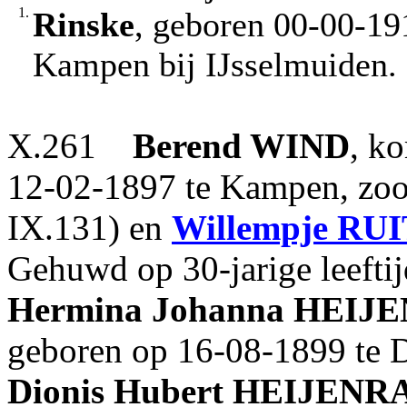
1.
Rinske
, geboren 00-00-19
Kampen bij IJsselmuiden.
X.261
Berend
WIND
, k
12-02-1897 te Kampen, zo
IX.131) en
Willempje
RUI
Gehuwd op 30-jarige leefti
Hermina Johanna
HEIJE
geboren op 16-08-1899 te D
Dionis Hubert
HEIJENR