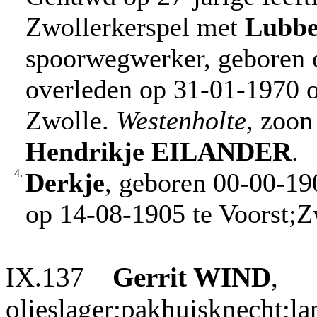
Zwollerkerspel met
Lubbe
spoorwegwerker, geboren o
overleden op 31-01-1970 op
Zwolle.
Westenholte
, zoo
Hendrikje
EILANDER
.
4.
Derkje
, geboren 00-00-19
op 14-08-1905 te Voorst;Z
IX.137
Gerrit
WIND
,
olieslager;pakhuisknecht;l