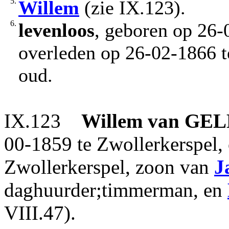
5.
Willem
(zie IX.123).
6.
levenloos
, geboren op 26-
overleden op 26-02-1866 t
oud.
IX.123
Willem
van GE
00-1859 te Zwollerkerspel,
Zwollerkerspel, zoon van
J
daghuurder;timmerman, en
VIII.47).