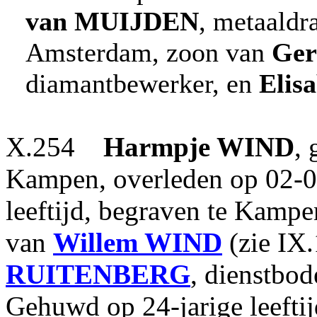
van MUIJDEN
, metaaldr
Amsterdam, zoon van
Ger
diamantbewerker, en
Elis
X.254
Harmpje
WIND
,
Kampen, overleden op 02-0
leeftijd, begraven te Kamp
van
Willem
WIND
(zie IX
RUITENBERG
, dienstbod
Gehuwd op 24-jarige leeft