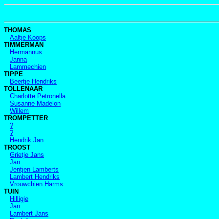
THOMAS
Aaltje Koops
TIMMERMAN
Hermannus
Janna
Lammechien
TIPPE
Beertje Hendriks
TOLLENAAR
Charlotte Petronella
Susanne Madelon
Willem
TROMPETTER
?
?
Hendrik Jan
TROOST
Grietje Jans
Jan
Jentjen Lamberts
Lambert Hendriks
Vrouwchien Harms
TUIN
Hilligje
Jan
Lambert Jans