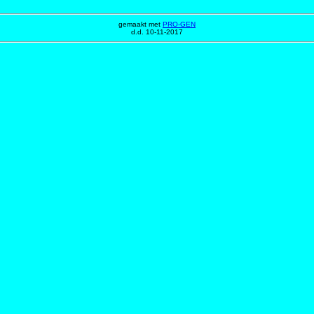
gemaakt met
PRO-GEN
d.d. 10-11-2017