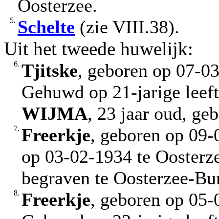
Oosterzee.
5.
Schelte
(zie VIII.38).
Uit het tweede huwelijk:
6.
Tjitske
, geboren op 07-03
Gehuwd op 21-jarige leef
WIJMA
, 23 jaar oud, g
7.
Freerkje
, geboren op 09-
op 03-02-1934 te Oosterz
begraven te Oosterzee-Bu
8.
Freerkje
, geboren op 05-