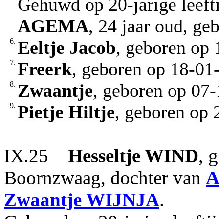
Gehuwd op 20-jarige leef
AGEMA
, 24 jaar oud, g
6.
Eeltje Jacob
, geboren op
7.
Freerk
, geboren op 18-01
8.
Zwaantje
, geboren op 07
9.
Pietje Hiltje
, geboren op 
IX.25
Hesseltje
WIND
, 
Boornzwaag, dochter van
A
Zwaantje
WIJNJA
.