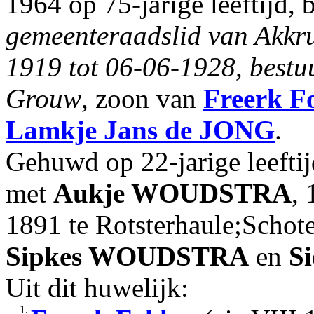
1964 op 75-jarige leeftijd,
gemeenteraadslid van Akkr
1919 tot 06-06-1928, bestuu
Grouw
, zoon van
Freerk F
Lamkje Jans
de JONG
.
Gehuwd op 22-jarige leefti
met
Aukje
WOUDSTRA
, 
1891 te Rotsterhaule;Schot
Sipkes
WOUDSTRA
en
Si
Uit dit huwelijk:
1.