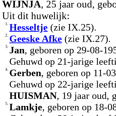
WIJNJA
, 25 jaar oud, ge
Uit dit huwelijk:
1.
Hesseltje
(zie IX.25).
2.
Geeske Afke
(zie IX.27).
3.
Jan
, geboren op 29-08-19
Gehuwd op 21-jarige leef
4.
Gerben
, geboren op 11-0
Gehuwd op 22-jarige leef
HUISMAN
, 19 jaar oud,
5.
Lamkje
, geboren op 18-0