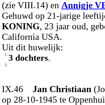
(zie VIII.14) en
Annigje
VE
Gehuwd op 21-jarige leeft
KONING
, 23 jaar oud, ge
California USA.
Uit dit huwelijk:
1.
3 dochters
.
2.
IX.46
Jan Christiaan
(Jo
op 28-10-1945 te Oppenhui