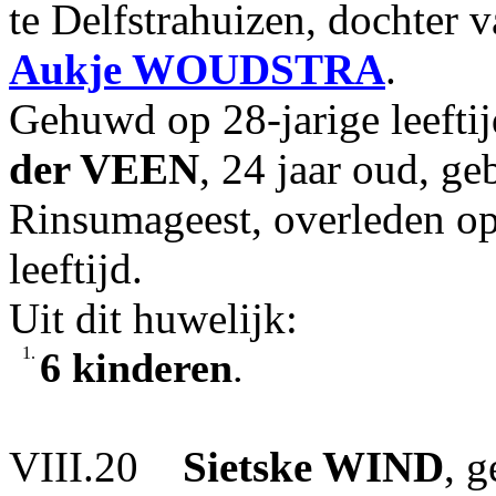
te Delfstrahuizen, dochter 
Aukje
WOUDSTRA
.
Gehuwd op 28-jarige leeft
der VEEN
, 24 jaar oud, g
Rinsumageest, overleden op
leeftijd.
Uit dit huwelijk:
1.
6 kinderen
.
VIII.20
Sietske
WIND
, 