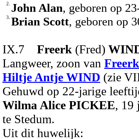
2.
John Alan
, geboren op 23
3.
Brian Scott
, geboren op 3
IX.7
Freerk
(Fred)
WIN
Langweer, zoon van
Freer
Hiltje Antje
WIND
(zie VII
Gehuwd op 22-jarige leefti
Wilma Alice
PICKEE
, 19
te Stedum.
Uit dit huwelijk: