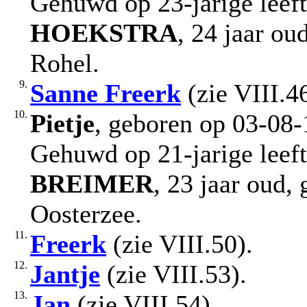
Gehuwd op 23-jarige leef
HOEKSTRA
, 24 jaar ou
Rohel.
9.
Sanne Freerk
(zie VIII.46
10.
Pietje
, geboren op 03-08-
Gehuwd op 21-jarige leef
BREIMER
, 23 jaar oud,
Oosterzee.
11.
Freerk
(zie VIII.50).
12.
Jantje
(zie VIII.53).
13.
Jan
(zie VIII.54).