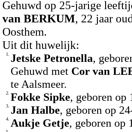
Gehuwd op 25-jarige leeft
van BERKUM
, 22 jaar o
Oosthem.
Uit dit huwelijk:
1.
Jetske Petronella
, gebore
Gehuwd met
Cor
van L
te Aalsmeer.
2.
Fokke Sipke
, geboren op 
3.
Jan Halbe
, geboren op 24
4.
Aukje Getje
, geboren op 
5.