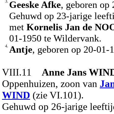
3.
Geeske Afke
, geboren op
Gehuwd op 23-jarige leeft
met
Kornelis Jan
de NO
01-1950 te Wildervank.
4.
Antje
, geboren op 20-01-
VIII.11
Anne Jans
WIN
Oppenhuizen, zoon van
Ja
WIND
(zie VI.101).
Gehuwd op 26-jarige leeft