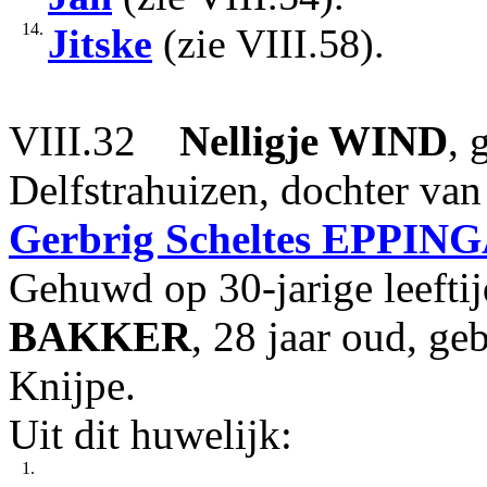
14.
Jitske
(zie VIII.58).
VIII.32
Nelligje
WIND
, 
Delfstrahuizen, dochter va
Gerbrig Scheltes
EPPING
Gehuwd op 30-jarige leeft
BAKKER
, 28 jaar oud, g
Knijpe.
Uit dit huwelijk:
1.