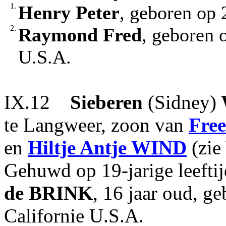
1.
Henry Peter
, geboren op 
2.
Raymond Fred
, geboren 
U.S.A.
IX.12
Sieberen
(Sidney)
te Langweer, zoon van
Fre
en
Hiltje Antje
WIND
(zie 
Gehuwd op 19-jarige leeft
de BRINK
, 16 jaar oud, g
Californie U.S.A.