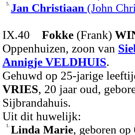
5.
Jan Christiaan
(John Chri
IX.40
Fokke
(Frank)
WI
Oppenhuizen, zoon van
Sie
Annigje
VELDHUIS
.
Gehuwd op 25-jarige leeft
VRIES
, 20 jaar oud, gebo
Sijbrandahuis.
Uit dit huwelijk:
1.
Linda Marie
, geboren op