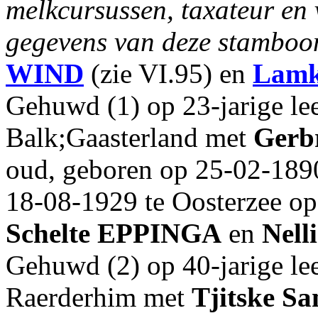
melkcursussen, taxateur en
gegevens van deze stamboo
WIND
(zie VI.95) en
Lamk
Gehuwd (1) op 23-jarige lee
Balk;Gaasterland met
Gerbr
oud, geboren op 25-02-189
18-08-1929 te Oosterzee op 
Schelte
EPPINGA
en
Nell
Gehuwd (2) op 40-jarige lee
Raerderhim met
Tjitske
Sa