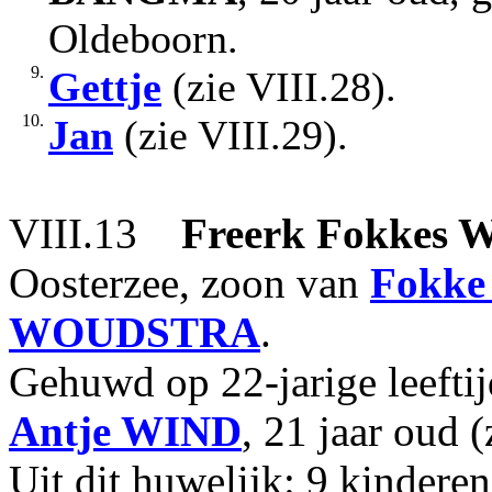
Oldeboorn.
9.
Gettje
(zie VIII.28).
10.
Jan
(zie VIII.29).
VIII.13
Freerk Fokkes
W
Oosterzee, zoon van
Fokke
WOUDSTRA
.
Gehuwd op 22-jarige leeft
Antje
WIND
, 21 jaar oud (
Uit dit huwelijk: 9 kindere