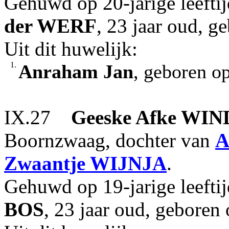
Gehuwd op 20-jarige leeft
der WERF
, 23 jaar oud, 
Uit dit huwelijk:
1.
Anraham Jan
, geboren o
IX.27
Geeske Afke
WIN
Boornzwaag, dochter van
A
Zwaantje
WIJNJA
.
Gehuwd op 19-jarige leeft
BOS
, 23 jaar oud, geboren