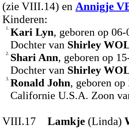
(zie VIII.14) en
Annigje
VE
Kinderen:
1.
Kari Lyn
, geboren op 06-
Dochter van
Shirley
WOL
2.
Shari Ann
, geboren op 15
Dochter van
Shirley
WOL
3.
Ronald John
, geboren op
Californie U.S.A. Zoon v
VIII.17
Lamkje
(Linda)