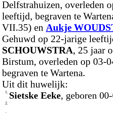
Delfstrahuizen, overleden 
leeftijd, begraven te Warte
VII.35) en
Aukje
WOUDS
Gehuwd op 22-jarige leeft
SCHOUWSTRA
, 25 jaar
Birstum, overleden op 03-04
begraven te Wartena.
Uit dit huwelijk:
1.
Sietske Eeke
, geboren 00-
2.