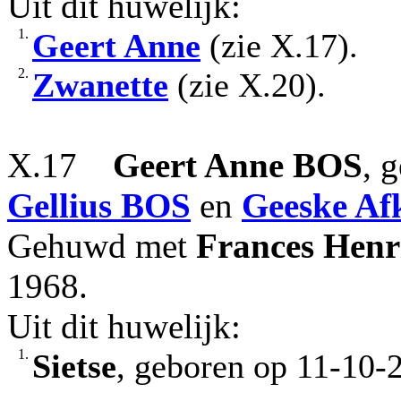
Uit dit huwelijk:
1.
Geert Anne
(zie X.17).
2.
Zwanette
(zie X.20).
X.17
Geert Anne
BOS
, 
Gellius
BOS
en
Geeske Af
Gehuwd met
Frances Henri
1968.
Uit dit huwelijk:
1.
Sietse
, geboren op 11-10-