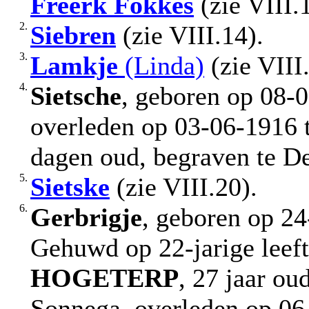
Freerk Fokkes
(zie VIII.
2.
Siebren
(zie VIII.14).
3.
Lamkje
(Linda)
(zie VIII
4.
Sietsche
, geboren op 08-0
overleden op 03-06-1916 t
dagen oud, begraven te De
5.
Sietske
(zie VIII.20).
6.
Gerbrigje
, geboren op 24
Gehuwd op 22-jarige leef
HOGETERP
, 27 jaar ou
Sonnega, overleden op 06-