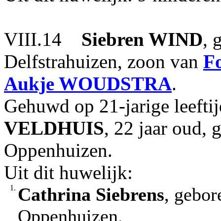
VIII.14
Siebren
WIND
, 
Delfstrahuizen, zoon van
F
Aukje
WOUDSTRA
.
Gehuwd op 21-jarige leeft
VELDHUIS
, 22 jaar oud,
Oppenhuizen.
Uit dit huwelijk:
1.
Cathrina Siebrens
, gebor
Oppenhuizen.