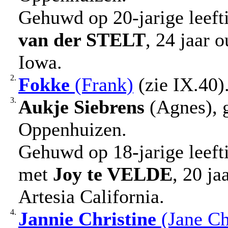
Gehuwd op 20-jarige leef
van der STELT
, 24 jaar 
Iowa.
2.
Fokke
(Frank)
(zie IX.40)
3.
Aukje Siebrens
(Agnes), 
Oppenhuizen.
Gehuwd op 18-jarige leefti
met
Joy
te VELDE
, 20 j
Artesia California.
4.
Jannie Christine
(Jane Ch