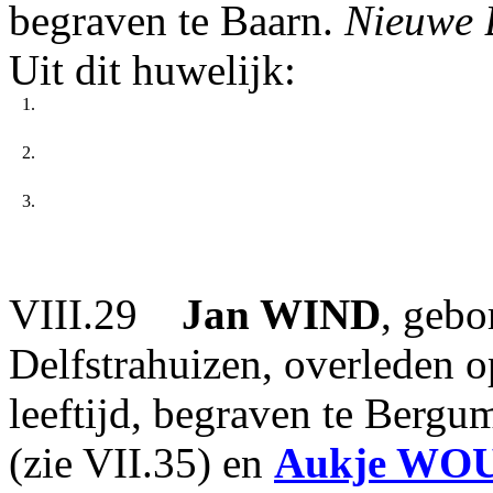
begraven te Baarn.
Nieuwe 
Uit dit huwelijk:
1.
2.
3.
VIII.29
Jan
WIND
, gebo
Delfstrahuizen, overleden 
leeftijd, begraven te Bergu
(zie VII.35) en
Aukje
WOU