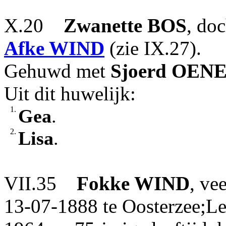
X.20
Zwanette
BOS
, do
Afke
WIND
(zie IX.27).
Gehuwd met
Sjoerd
OEN
Uit dit huwelijk:
1.
Gea
.
2.
Lisa
.
VII.35
Fokke
WIND
, ve
13-07-1888 te Oosterzee;Le