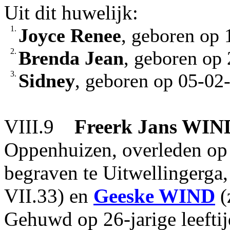
Uit dit huwelijk:
1.
Joyce Renee
, geboren op 
2.
Brenda Jean
, geboren op 
3.
Sidney
, geboren op 05-02-
VIII.9
Freerk Jans
WIN
Oppenhuizen, overleden op 
begraven te Uitwellingerga
VII.33) en
Geeske
WIND
(
Gehuwd op 26-jarige leefti