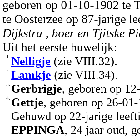
geboren op 01-10-1902 te T
te Oosterzee op 87-jarige le
Dijkstra , boer en Tjitske Pi
Uit het eerste huwelijk:
1.
Nelligje
(zie VIII.32).
2.
Lamkje
(zie VIII.34).
3.
Gerbrigje
, geboren op 12
4.
Gettje
, geboren op 26-01-
Gehuwd op 22-jarige leef
EPPINGA
, 24 jaar oud, 