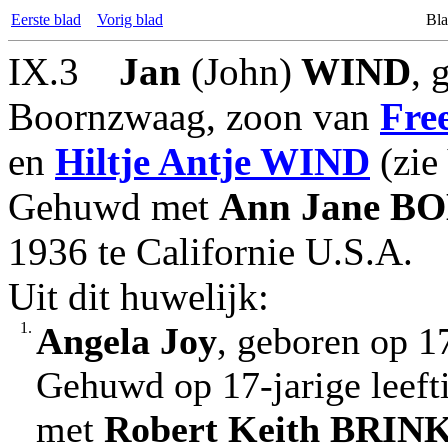
Eerste blad
Vorig blad
Bla
IX.3
Jan
(John)
WIND
, 
Boornzwaag, zoon van
Fre
en
Hiltje Antje
WIND
(zie 
Gehuwd met
Ann Jane
BO
1936 te Californie U.S.A.
Uit dit huwelijk:
1.
Angela Joy
, geboren op 1
Gehuwd op 17-jarige leefti
met
Robert Keith
BRIN