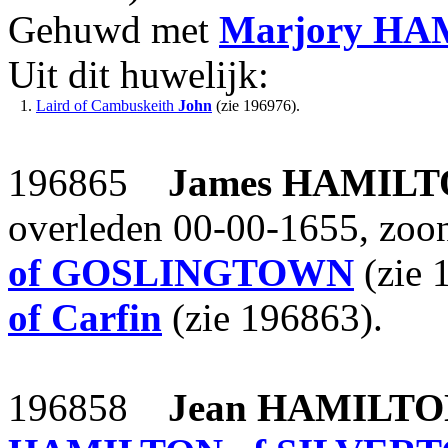
Gehuwd met
Marjory
HA
Uit dit huwelijk:
1.
Laird of Cambuskeith
John
(zie 196976).
196865
James
HAMILT
overleden 00-00-1655, zoo
of GOSLINGTOWN
(zie 
of Carfin
(zie 196863).
196858
Jean
HAMILTO