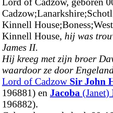
Lord of Cadzow, geboren 0
Cadzow;Lanarkshire;Schotl
Kinnell House;Boness;West 
Kinnell House,
hij was tro
James II.
Hij kreeg met zijn broer Dav
waardoor ze door Engeland
Lord of Cadzow
Sir John
196881) en
Jacoba
(Janet)
196882).