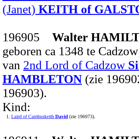
(Janet)
KEITH of GALST
196905
Walter
HAMIL
geboren ca 1348 te Cadzow
van
2nd Lord of Cadzow
Si
HAMBLETON
(zie 19690
196903).
Kind:
1.
Laird of Cambuskeith
David
(zie 196973).