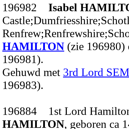
196982
Isabel
HAMILT
Castle;Dumfriesshire;Schot
Renfrew;Renfrewshire;Scho
HAMILTON
(zie 196980)
196981).
Gehuwd met
3rd Lord SE
196983).
196884 1st Lord Hamilton
HAMILTON
, geboren ca 1