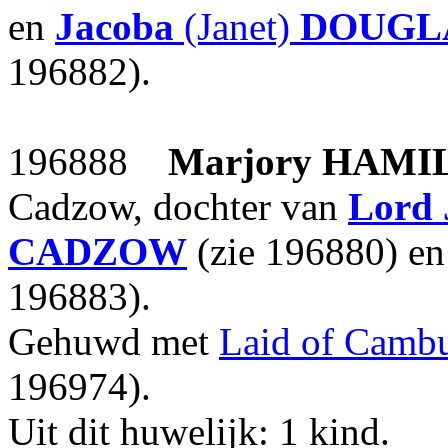
en
Jacoba
(Janet)
DOUGLA
196882).
196888
Marjory
HAMI
Cadzow, dochter van
Lord 
CADZOW
(zie 196880) e
196883).
Gehuwd met
Laid of Camb
196974).
Uit dit huwelijk: 1 kind.