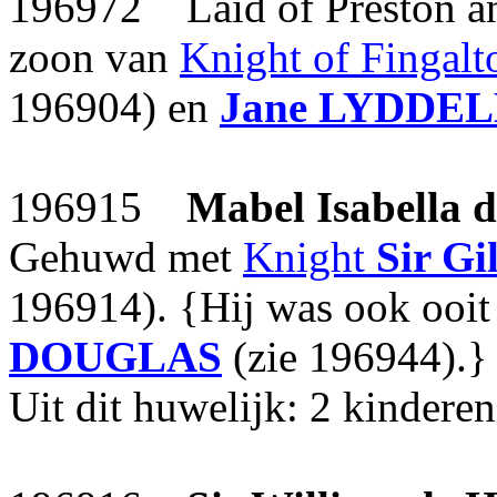
196972 Laid of Preston a
zoon van
Knight of Fingal
196904) en
Jane
LYDDEL
196915
Mabel Isabella
Gehuwd met
Knight
Sir Gi
196914). {Hij was ook ooi
DOUGLAS
(zie 196944).}
Uit dit huwelijk: 2 kinderen