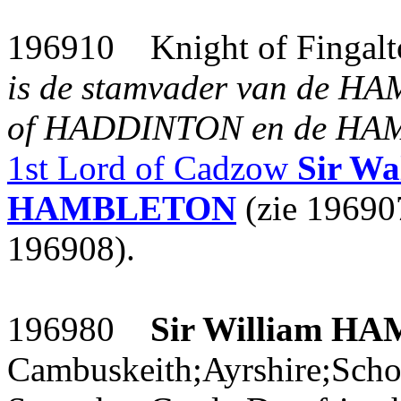
196910 Knight of Fingal
is de stamvader van de HA
of HADDINTON en de HAMI
1st Lord of Cadzow
Sir Wa
HAMBLETON
(zie 19690
196908).
196980
Sir William
HA
Cambuskeith;Ayrshire;Schot