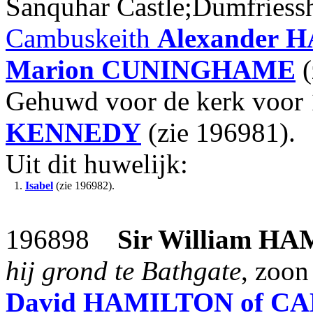
Sanquhar Castle;Dumfriess
Cambuskeith
Alexander
H
Marion
CUNINGHAME
(
Gehuwd voor de kerk voor
KENNEDY
(zie 196981).
Uit dit huwelijk:
1.
Isabel
(zie 196982).
196898
Sir William
HA
hij grond te Bathgate
, zoo
David
HAMILTON of C