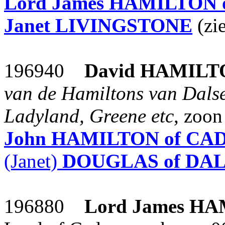
Lord James
HAMILTON 
Janet
LIVINGSTONE
(zi
196940
David
HAMILT
van de Hamiltons van Dalse
Ladyland, Greene etc
, zoo
John
HAMILTON of C
(Janet)
DOUGLAS of DA
196880
Lord James
HA