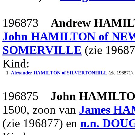
196873
Andrew
HAMIL
John
HAMILTON of NE
SOMERVILLE
(zie 19687
Kind:
1.
Alexander
HAMILTON of SILVERTONHILL
(zie 196871).
196875
John
HAMILTO
1500, zoon van
James
HAM
(zie 196877) en
n.n.
DOU