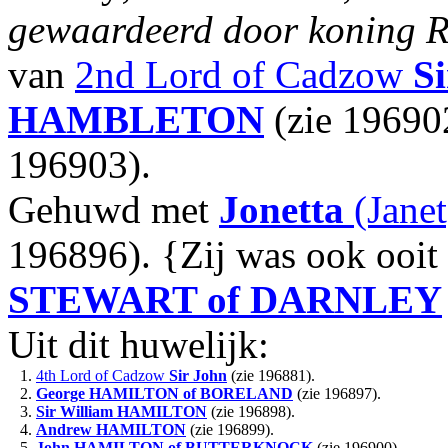
gewaardeerd door koning Ro
van
2nd Lord of Cadzow
Si
HAMBLETON
(zie 19690
196903).
Gehuwd met
Jonetta
(Jane
196896). {Zij was ook ooi
STEWART of DARNLEY
Uit dit huwelijk:
1.
4th Lord of Cadzow
Sir John
(zie 196881).
2.
George
HAMILTON of BORELAND
(zie 196897).
3.
Sir William
HAMILTON
(zie 196898).
4.
Andrew
HAMILTON
(zie 196899).
5.
John
HAMILTON of BUTTERKNOCK
(zie 196900).