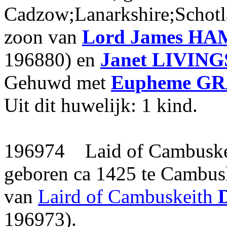
Cadzow;Lanarkshire;Schotl
zoon van
Lord James
HAM
196880) en
Janet
LIVIN
Gehuwd met
Eupheme
GR
Uit dit huwelijk: 1 kind.
196974 Laid of Cambusk
geboren ca 1425 te Cambusk
van
Laird of Cambuskeith
196973).