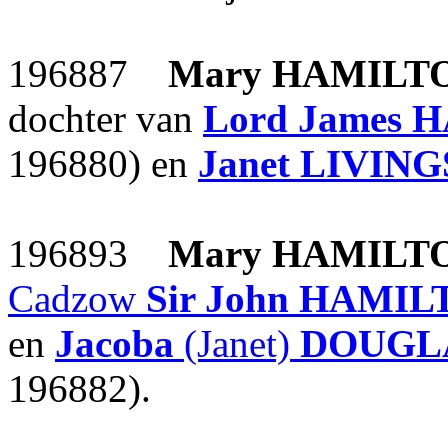
196887
Mary
HAMILT
dochter van
Lord James
H
196880) en
Janet
LIVIN
196893
Mary
HAMILT
Cadzow
Sir John
HAMILT
en
Jacoba
(Janet)
DOUGLA
196882).