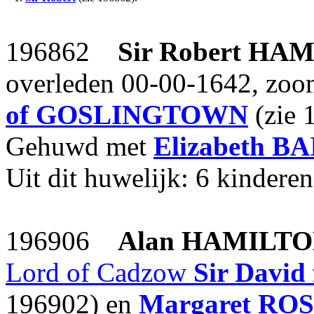
196862
Sir Robert
HAM
overleden 00-00-1642, zoo
of GOSLINGTOWN
(zie 
Gehuwd met
Elizabeth
BAI
Uit dit huwelijk: 6 kinderen
196906
Alan
HAMILTO
Lord of Cadzow
Sir David 
196902) en
Margaret
ROS