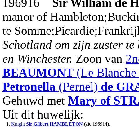
196916
Sir William
de 
manor of Hambleton;Buckin
te Somme;Picardie;Frankri
Schotland om zijn zuster te
en Winchester.
Zoon van
2n
BEAUMONT
(Le Blanche
Petronella
(Pernel)
de G
Gehuwd met
Mary
of ST
Uit dit huwelijk:
1.
Knight
Sir Gilbert
HAMBLETON
(zie 196914).