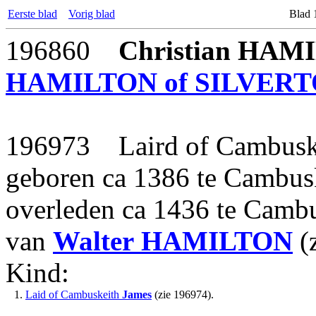
Eerste blad
Vorig blad
Blad 
196860
Christian
HAMI
HAMILTON of SILVERT
196973 Laird of Cambusk
geboren ca 1386 te Cambusk
overleden ca 1436 te Cambu
van
Walter
HAMILTON
(
Kind:
1.
Laid of Cambuskeith
James
(zie 196974).