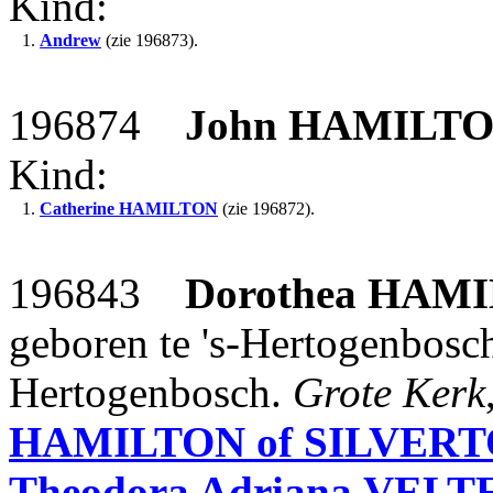
Kind:
1.
Andrew
(zie 196873).
196874
John
HAMILTO
Kind:
1.
Catherine
HAMILTON
(zie 196872).
196843
Dorothea
HAMI
geboren te 's-Hertogenbosch
Hertogenbosch.
Grote Kerk
HAMILTON of SILVERT
Theodora Adriana
VELT