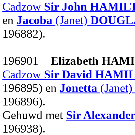
Cadzow
Sir John
HAMILT
en
Jacoba
(Janet)
DOUGLA
196882).
196901
Elizabeth
HAMI
Cadzow
Sir David
HAMIL
196895) en
Jonetta
(Janet
196896).
Gehuwd met
Sir Alexande
196938).