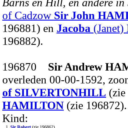
Barns en Hill, en andere in
of Cadzow
Sir John
HAMI
196881) en
Jacoba
(Janet)
196882).
196870
Sir Andrew
HAM
overleden 00-00-1592, zoo
of SILVERTONHILL
(zie
HAMILTON
(zie 196872).
Kind:
1.
Sir Robert
(zie 196862).