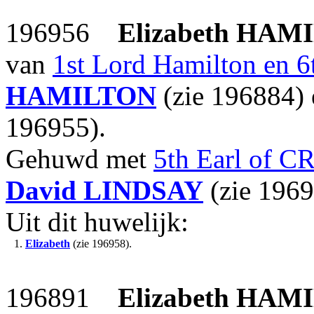
196956
Elizabeth
HAMI
van
1st Lord Hamilton en 
HAMILTON
(zie 196884)
196955).
Gehuwd met
5th Earl of 
David
LINDSAY
(zie 1969
Uit dit huwelijk:
1.
Elizabeth
(zie 196958).
196891
Elizabeth
HAMI