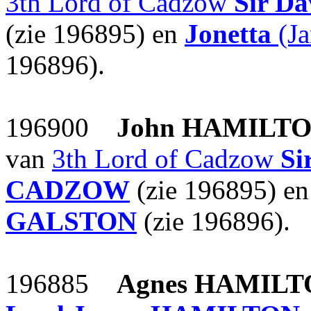
3th Lord of Cadzow
Sir Da
(zie 196895) en
Jonetta
(Ja
196896).
196900
John
HAMILTO
van
3th Lord of Cadzow
Si
CADZOW
(zie 196895) e
GALSTON
(zie 196896).
196885
Agnes
HAMILT