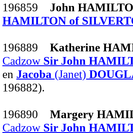
196859
John
HAMILT
HAMILTON of SILVERT
196889
Katherine
HAM
Cadzow
Sir John
HAMILT
en
Jacoba
(Janet)
DOUGLA
196882).
196890
Margery
HAMI
Cadzow
Sir John
HAMILT