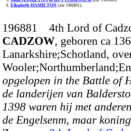
6.
Elizabeth
HAMILTON
(zie 196901).
196881 4th Lord of Cad
CADZOW
, geboren ca 136
Lanarkshire;Schotland, ove
Wooler;Northumberland;En
opgelopen in the Battle of 
de landerijen van Balderst
1398 waren hij met andere
de Engelsenm, maar koning R