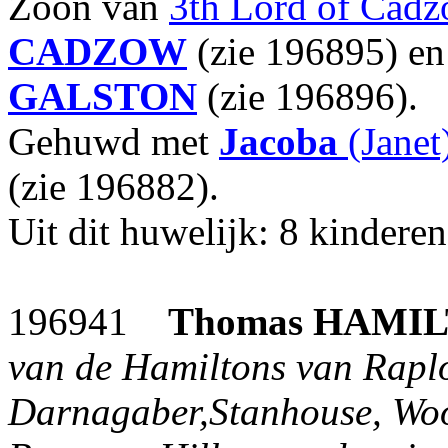
Zoon van
3th Lord of Cad
CADZOW
(zie 196895) e
GALSTON
(zie 196896).
Gehuwd met
Jacoba
(Janet
(zie 196882).
Uit dit huwelijk: 8 kinderen
196941
Thomas
HAMIL
van de Hamiltons van Raplo
Darnagaber,Stanhouse, Woo