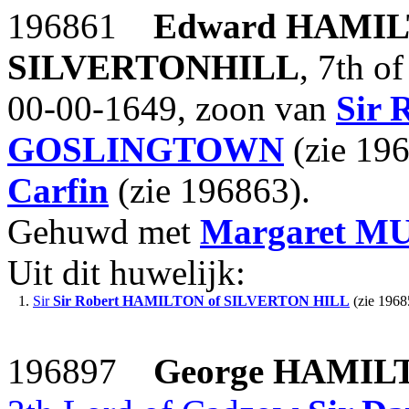
196861
Edward
HAMIL
SILVERTONHILL
, 7th 
00-00-1649, zoon van
Sir 
GOSLINGTOWN
(zie 19
Carfin
(zie 196863).
Gehuwd met
Margaret
M
Uit dit huwelijk:
1.
Sir
Sir Robert
HAMILTON of SILVERTON HILL
(zie 1968
196897
George
HAMILT