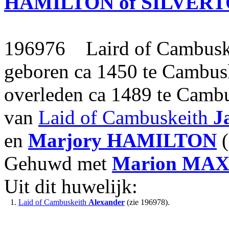
HAMILTON of SILVERT
196976 Laird of Cambusk
geboren ca 1450 te Cambusk
overleden ca 1489 te Cambu
van
Laid of Cambuskeith
J
en
Marjory
HAMILTON
(
Gehuwd met
Marion
MAX
Uit dit huwelijk:
1.
Laid of Cambuskeith
Alexander
(zie 196978).