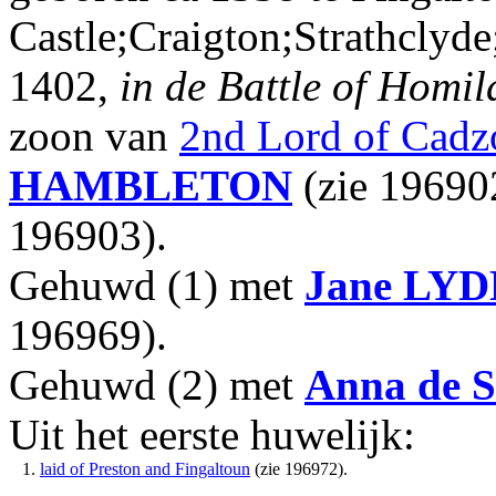
Castle;Craigton;Strathclyd
1402,
in de Battle of Homi
zoon van
2nd Lord of Cad
HAMBLETON
(zie 19690
196903).
Gehuwd (1) met
Jane
LYD
196969).
Gehuwd (2) met
Anna
de 
Uit het eerste huwelijk:
1.
laid of Preston and Fingaltoun
(zie 196972).