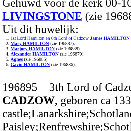
Gehuwd voor de kerk 00-1
LIVINGSTONE
(zie 1968
Uit dit huwelijk:
1.
1st Lord Hamilton en 6th Lord of Cadzow
James
HAMILTON
2.
Mary
HAMILTON
(zie 196887).
3.
Marjory
HAMILTON
(zie 196888).
4.
Alexander
HAMILTON
(zie 196879).
5.
Agnes
(zie 196885).
6.
Gavin
HAMILTON
(zie 196886).
196895 3th Lord of Cad
CADZOW
, geboren ca 13
castle;Lanarkshire;Schotlan
Paisley;Renfrewshire;Schot