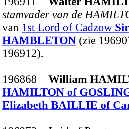
196911
Walter
HAMIL
stamvader van de HAMILT
van
1st Lord of Cadzow
Si
HAMBLETON
(zie 19690
196912).
196868
William
HAMIL
HAMILTON of GOSLI
Elizabeth
BAILLIE of Car