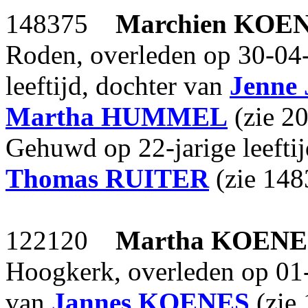
148375
Marchien
KOEN
Roden, overleden op 30-04-
leeftijd, dochter van
Jenne 
Martha
HUMMEL
(zie 2
Gehuwd op 22-jarige leefti
Thomas
RUITER
(zie 148
122120
Martha
KOENE
Hoogkerk, overleden op 01
van
Jannes
KOENES
(zie