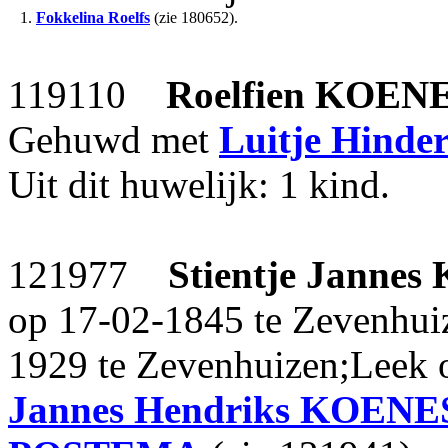
1.
Fokkelina Roelfs
(zie 180652).
119110
Roelfien
KOEN
Gehuwd met
Luitje Hinde
Uit dit huwelijk: 1 kind.
121977
Stientje Jannes
op 17-02-1845 te Zevenhui
1929 te Zevenhuizen;Leek op
Jannes Hendriks
KOENE