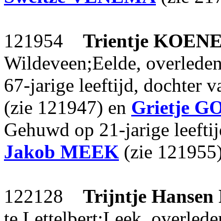
121954
Trientje
KOENE
Wildeveen;Eelde, overlede
67-jarige leeftijd, dochter 
(zie 121947) en
Grietje
G
Gehuwd op 21-jarige leefti
Jakob
MEEK
(zie 121955)
122128
Trijntje Hansen
te Lettelbert;Leek, overled