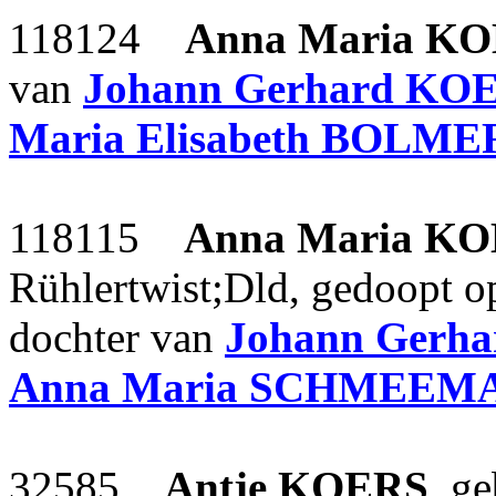
118124
Anna Maria
KO
van
Johann Gerhard
KOE
Maria Elisabeth
BOLME
118115
Anna Maria
KO
Rühlertwist;Dld, gedoopt o
dochter van
Johann Gerha
Anna Maria
SCHMEEM
32585
Antje
KOERS
, g