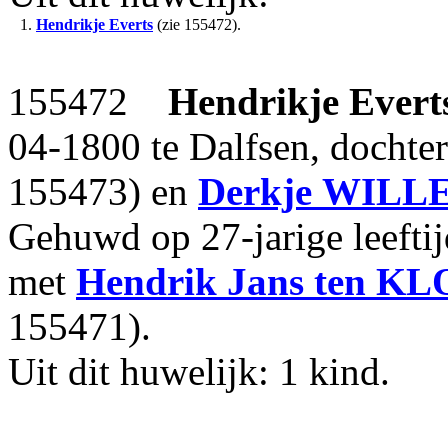
1.
Hendrikje Everts
(zie 155472).
155472
Hendrikje Evert
04-1800 te Dalfsen, dochte
155473) en
Derkje
WILL
Gehuwd op 27-jarige leefti
met
Hendrik Jans
ten K
155471).
Uit dit huwelijk: 1 kind.