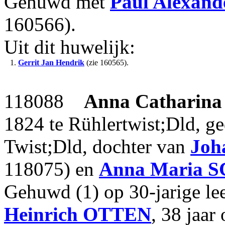
Gehuwd met
Paul Alexand
160566).
Uit dit huwelijk:
1.
Gerrit Jan Hendrik
(zie 160565).
118088
Anna Catharina
1824 te Rühlertwist;Dld, g
Twist;Dld, dochter van
Joh
118075) en
Anna Maria
S
Gehuwd (1) op 30-jarige le
Heinrich
OTTEN
, 38 jaar