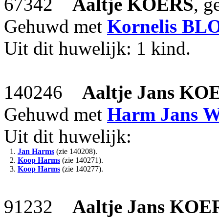
67342
Aaltje
KOERS
, g
Gehuwd met
Kornelis
BL
Uit dit huwelijk: 1 kind.
140246
Aaltje Jans
KO
Gehuwd met
Harm Jans
W
Uit dit huwelijk:
1.
Jan Harms
(zie 140208).
2.
Koop Harms
(zie 140271).
3.
Koop Harms
(zie 140277).
91232
Aaltje Jans
KOE