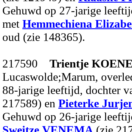
Gehuwd op 27-jarige leefti
met
Hemmechiena Elizabe
oud (zie 148365).
217590
Trientje
KOENE
Lucaswolde;Marum, overled
88-jarige leeftijd, dochter 
217589) en
Pieterke Jurje
Gehuwd op 26-jarige leefti
Sweitze
VENEMA
(zie 21