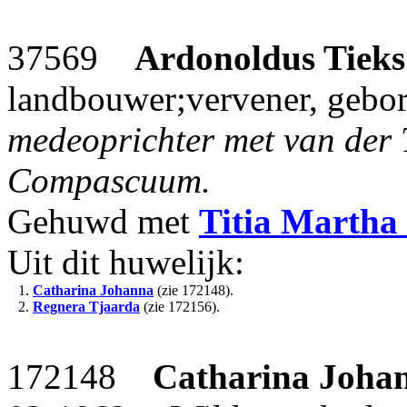
37569
Ardonoldus Tieks
landbouwer;vervener, gebo
medeoprichter met van der
Compascuum.
Gehuwd met
Titia Martha
Uit dit huwelijk:
1.
Catharina Johanna
(zie 172148).
2.
Regnera Tjaarda
(zie 172156).
172148
Catharina Joha