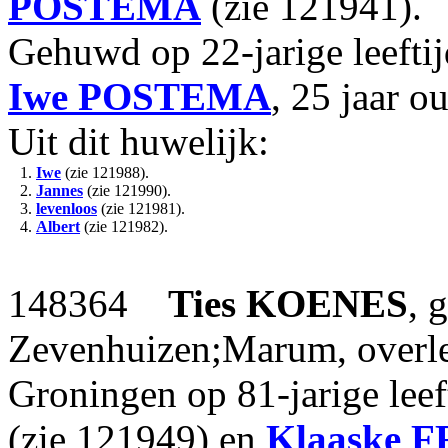
POSTEMA
(zie 121941).
Gehuwd op 22-jarige leefti
Iwe
POSTEMA
, 25 jaar o
Uit dit huwelijk:
1.
Iwe
(zie 121988).
2.
Jannes
(zie 121990).
3.
levenloos
(zie 121981).
4.
Albert
(zie 121982).
148364
Ties
KOENES
, 
Zevenhuizen;Marum, overle
Groningen op 81-jarige leef
(zie 121949) en
Klaaske
F