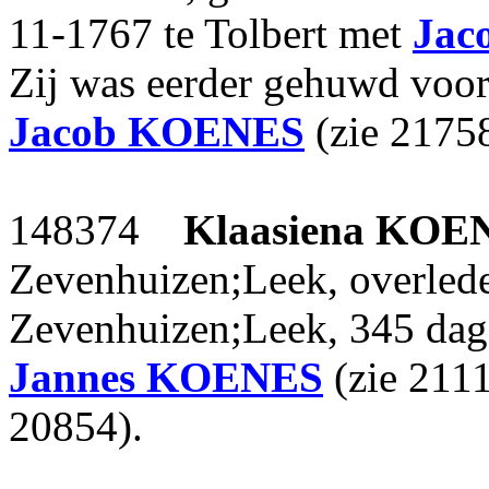
11-1767 te Tolbert met
Jac
Zij was eerder gehuwd voo
Jacob
KOENES
(zie 2175
148374
Klaasiena
KOE
Zevenhuizen;Leek, overled
Zevenhuizen;Leek, 345 dag
Jannes
KOENES
(zie 211
20854).