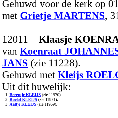
Gehuwd voor de kerk op 0
met
Grietje
MARTENS
, 3
12011
Klaasje
KOENR
van
Koenraat
JOHANNE
JANS
(zie 11228).
Gehuwd met
Kleijs
ROEL
Uit dit huwelijk:
1.
Berentje
KLEIJS
(zie 11970).
2.
Roelof
KLEIJS
(zie 11971).
3.
Aaltje
KLEIJS
(zie 11969).