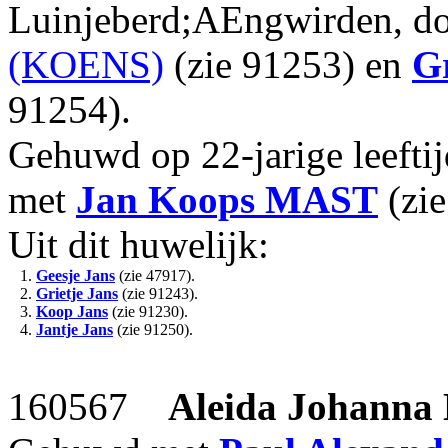
Luinjeberd;AEngwirden, d
(KOENS)
(zie 91253) en
Gr
91254).
Gehuwd op 22-jarige leeft
met
Jan Koops
MAST
(zie
Uit dit huwelijk:
1.
Geesje Jans
(zie 47917).
2.
Grietje Jans
(zie 91243).
3.
Koop Jans
(zie 91230).
4.
Jantje Jans
(zie 91250).
160567
Aleida Johanna