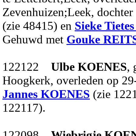
Zevenhuizen;Leek, dochter
(zie 48415) en
Sieke Tietes
Gehuwd met
Gouke
REIT
122122
Ulbe
KOENES
,
Hoogkerk, overleden op 29
Jannes
KOENES
(zie 122
122117).
122098
Wiebrigje
KOE