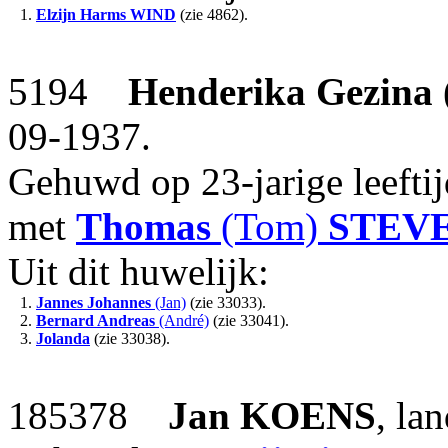
1.
Elzijn Harms
WIND
(zie 4862).
5194
Henderika Gezina
09-1937.
Gehuwd op 23-jarige leefti
met
Thomas
(Tom)
STEV
Uit dit huwelijk:
1.
Jannes Johannes
(Jan)
(zie 33033).
2.
Bernard Andreas
(André)
(zie 33041).
3.
Jolanda
(zie 33038).
185378
Jan
KOENS
, la