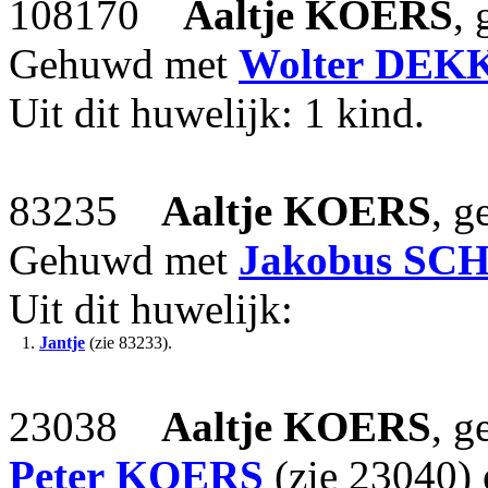
108170
Aaltje
KOERS
,
Gehuwd met
Wolter
DEK
Uit dit huwelijk: 1 kind.
83235
Aaltje
KOERS
, g
Gehuwd met
Jakobus
SC
Uit dit huwelijk:
1.
Jantje
(zie 83233).
23038
Aaltje
KOERS
, g
Peter
KOERS
(zie 23040)