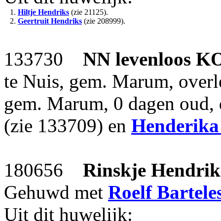
1.
Hiltje Hendriks
(zie 21125).
2.
Geertruit Hendriks
(zie 208999).
133730
NN levenloos
K
te Nuis, gem. Marum, overl
gem. Marum, 0 dagen oud, 
(zie 133709) en
Henderika
180656
Rinskje Hendrik
Gehuwd met
Roelf Bartele
Uit dit huwelijk: