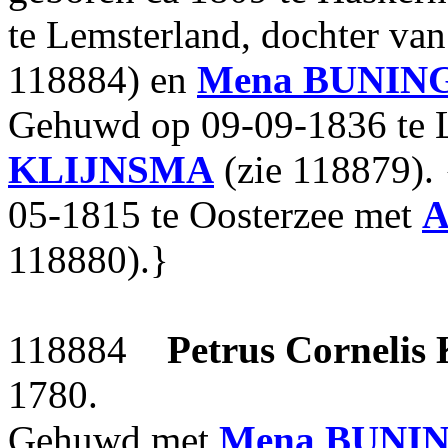
te Lemsterland, dochter va
118884) en
Mena
BUNIN
Gehuwd op 09-09-1836 te 
KLIJNSMA
(zie 118879).
05-1815 te Oosterzee met
A
118880).}
118884
Petrus Cornelis
1780.
Gehuwd met
Mena
BUNI