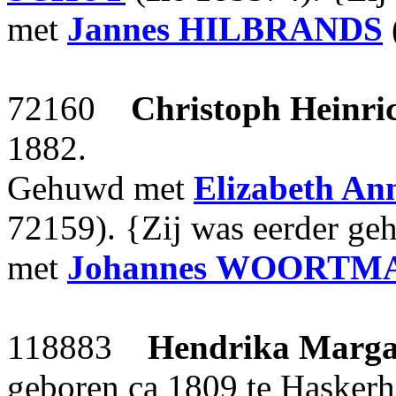
met
Jannes
HILBRANDS
72160
Christoph Heinri
1882.
Gehuwd met
Elizabeth An
72159). {Zij was eerder g
met
Johannes
WOORTM
118883
Hendrika Marga
geboren ca 1809 te Haskerh