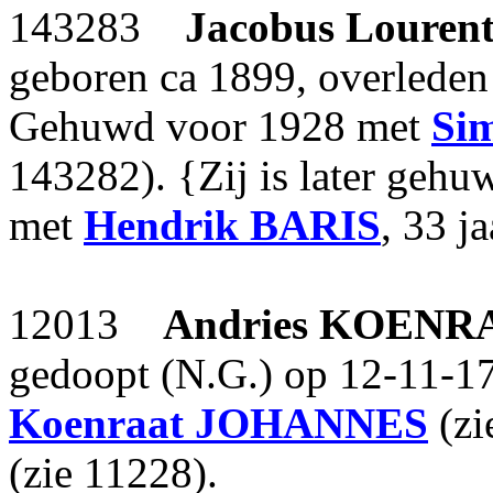
143283
Jacobus Lourent
geboren ca 1899, overleden
Gehuwd voor 1928 met
Sim
143282). {Zij is later geh
met
Hendrik
BARIS
, 33 j
12013
Andries
KOENR
gedoopt (N.G.) op 12-11-17
Koenraat
JOHANNES
(zi
(zie 11228).