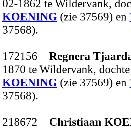
02-1862 te Wildervank, do
KOENING
(zie 37569) en
37568).
172156
Regnera Tjaard
1870 te Wildervank, docht
KOENING
(zie 37569) en
37568).
218672
Christiaan
KOE