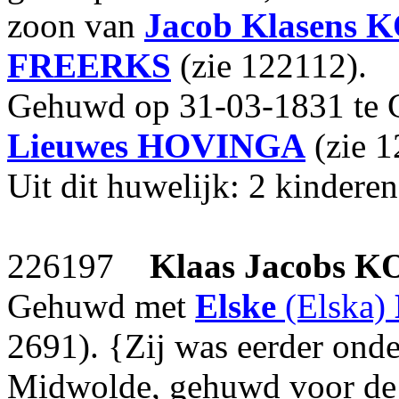
zoon van
Jacob Klasens
K
FREERKS
(zie 122112).
Gehuwd op 31-03-1831 te 
Lieuwes
HOVINGA
(zie 1
Uit dit huwelijk: 2 kinderen
226197
Klaas Jacobs
K
Gehuwd met
Elske
(Elska)
2691). {Zij was eerder ond
Midwolde, gehuwd voor de k