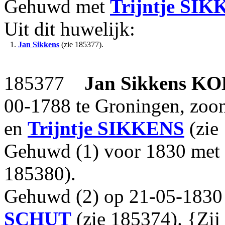
Gehuwd met
Trijntje
SIK
Uit dit huwelijk:
1.
Jan Sikkens
(zie 185377).
185377
Jan Sikkens
KO
00-1788 te Groningen, zoo
en
Trijntje
SIKKENS
(zie
Gehuwd (1) voor 1830 met
185380).
Gehuwd (2) op 21-05-1830
SCHUT
(zie 185374). {Zij