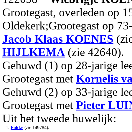
Grootegast, overleden op 1
Oldekerk;Grootegast op 73-j
Jacob Klaas
KOENES
(zi
HIJLKEMA
(zie 42640).
Gehuwd (1) op 28-jarige lee
Grootegast met
Kornelis
v
Gehuwd (2) op 33-jarige lee
Grootegast met
Pieter
LUI
Uit het tweede huwelijk:
1.
Fokke
(zie 149784).