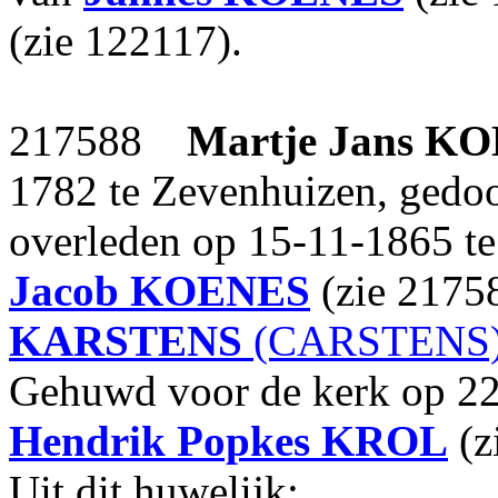
(zie 122117).
217588
Martje Jans
KO
1782 te Zevenhuizen, gedo
overleden op 15-11-1865 t
Jacob
KOENES
(zie 2175
KARSTENS
(CARSTENS
Gehuwd voor de kerk op 22
Hendrik Popkes
KROL
(z
Uit dit huwelijk: