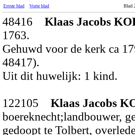
Eerste blad
Vorig blad
Blad 
48416
Klaas Jacobs
KO
1763.
Gehuwd voor de kerk ca 1
48417).
Uit dit huwelijk: 1 kind.
122105
Klaas Jacobs
K
boereknecht;landbouwer, ge
gedoopt te Tolbert, overled