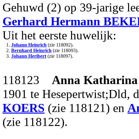
Gehuwd (2) op 39-jarige le
Gerhard Hermann
BEKE
Uit het eerste huwelijk:
1.
Johann Heinrich
(zie 118092).
2.
Bernhard Heinrich
(zie 118093).
3.
Johann Heribert
(zie 118097).
118123
Anna Katharina
1901 te Hesepertwist;Dld, 
KOERS
(zie 118121) en
A
(zie 118122).