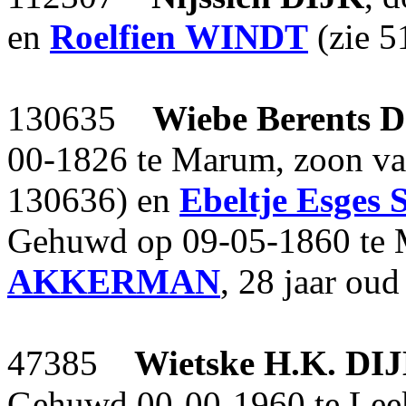
en
Roelfien
WINDT
(zie 5
130635
Wiebe Berents
D
00-1826 te Marum, zoon v
130636) en
Ebeltje Esges
Gehuwd op 09-05-1860 te
AKKERMAN
, 28 jaar oud
47385
Wietske H.K.
DI
Gehuwd 00-00-1960 te Le