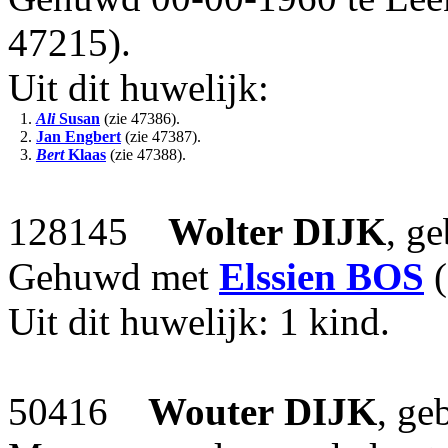
47215).
Uit dit huwelijk:
1.
Ali
Susan
(zie 47386).
2.
Jan Engbert
(zie 47387).
3.
Bert
Klaas
(zie 47388).
128145
Wolter
DIJK
, g
Gehuwd met
Elssien
BOS
(
Uit dit huwelijk: 1 kind.
50416
Wouter
DIJK
, ge