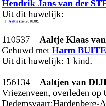
Hendrik Jans
van der S
Uit dit huwelijk:
1.
Aaltje
(zie 201838).
110537
Aaltje Klaas
van
Gehuwd met
Harm
BUIT
Uit dit huwelijk: 1 kind.
156134
Aaltjen
van DIJ
Vriezenveen, overleden op 
Dedemsvaart;Hardenberg-Amb