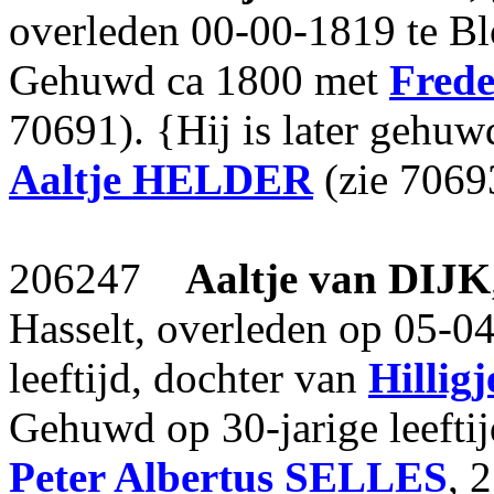
overleden 00-00-1819 te Blo
Gehuwd ca 1800 met
Fred
70691). {Hij is later gehuw
Aaltje
HELDER
(zie 7069
206247
Aaltje
van DIJK
Hasselt, overleden op 05-0
leeftijd, dochter van
Hilligj
Gehuwd op 30-jarige leeft
Peter Albertus
SELLES
, 