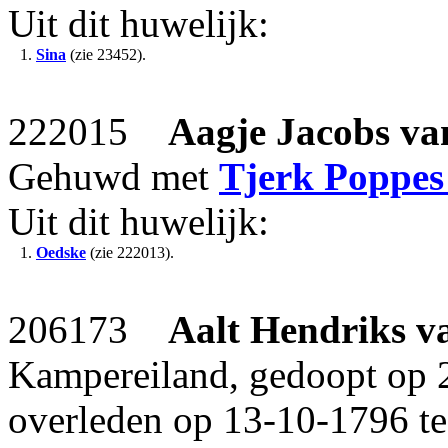
Uit dit huwelijk:
1.
Sina
(zie 23452).
222015
Aagje Jacobs
va
Gehuwd met
Tjerk Poppes
Uit dit huwelijk:
1.
Oedske
(zie 222013).
206173
Aalt Hendriks
v
Kampereiland, gedoopt op 
overleden op 13-10-1796 te