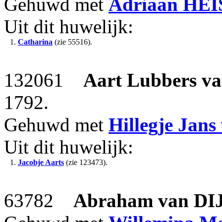
Gehuwd met
Adriaan
HEI
Uit dit huwelijk:
1.
Catharina
(zie 55516).
132061
Aart Lubbers
v
1792.
Gehuwd met
Hillegje Jans
Uit dit huwelijk:
1.
Jacobje Aarts
(zie 123473).
63782
Abraham
van DI