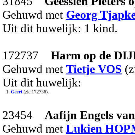
31845
Geessien Pieters
o
Gehuwd met
Georg Tjapke
Uit dit huwelijk: 1 kind.
172737
Harm
op de DI
Gehuwd met
Tietje
VOS
(z
Uit dit huwelijk:
1.
Geert
(zie 172736).
23454
Aafijn Engels
van
Gehuwd met
Lukien
HOP