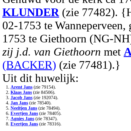
KLUNDER
(zie 77482). {H
02-1753 te Wanneperveen, 
1753 te Giethoorn (NG-NH
zij j.d. van Giethoorn
met
A
(BACKER)
(zie 77481).}
Uit dit huwelijk:
1.
Arent Jans
(zie 79154).
2.
Klaas Jans
(zie 84506).
3.
Jacob Jans
(zie 192074).
4.
Jan Jans
(zie 78540).
5.
Neeltjen Jans
(zie 78494).
6.
Evertjen Jans
(zie 78405).
7.
Agnies Jans
(zie 78347).
8.
Evertjen Jans
(zie 78316).