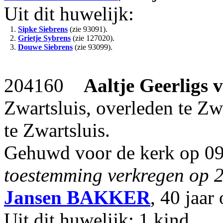
Uit dit huwelijk:
1.
Sipke Siebrens
(zie 93091).
2.
Grietje Sybrens
(zie 127020).
3.
Douwe Siebrens
(zie 93099).
204160
Aaltje Geerligs
Zwartsluis, overleden te Z
te Zwartsluis.
Gehuwd voor de kerk op 09-
toestemming verkregen op 2
Jansen
BAKKER
, 40 jaar
Uit dit huwelijk: 1 kind.