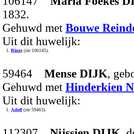
106147
Maria Foekes
D
1832.
Gehuwd met
Bouwe Reind
Uit dit huwelijk:
1.
Rinze
(zie 106145).
59464
Mense
DIJK
, geb
Gehuwd met
Hinderkien
N
Uit dit huwelijk:
1.
Adolf
(zie 59463).
112307
Nijssien
DIJK
, 