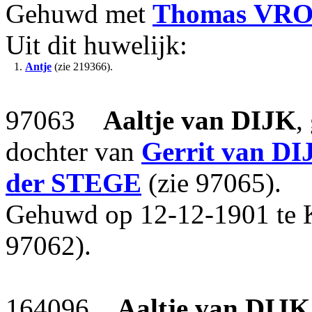
Gehuwd met
Thomas
VR
Uit dit huwelijk:
1.
Antje
(zie 219366).
97063
Aaltje
van DIJK
,
dochter van
Gerrit
van DI
der STEGE
(zie 97065).
Gehuwd op 12-12-1901 te
97062).
164096
Aaltje
van DIJK