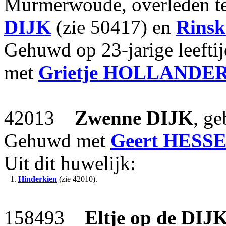
Murmerwoude, overleden t
DIJK
(zie 50417) en
Rinsk
Gehuwd op 23-jarige leefti
met
Grietje
HOLLANDE
42013
Zwenne
DIJK
, ge
Gehuwd met
Geert
HESSE
Uit dit huwelijk:
1.
Hinderkien
(zie 42010).
158493
Eltje
op de DIJ