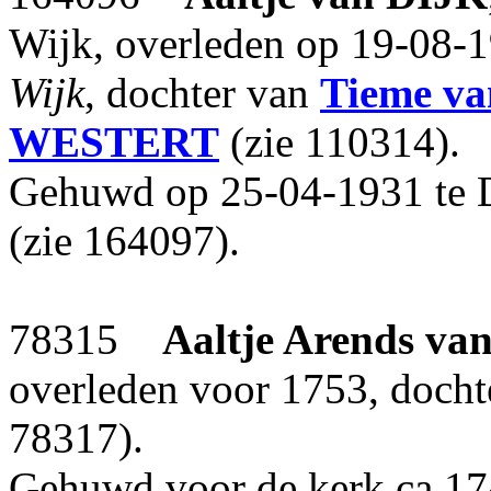
Wijk, overleden op 19-08-
Wijk
, dochter van
Tieme
va
WESTERT
(zie 110314).
Gehuwd op 25-04-1931 te 
(zie 164097).
78315
Aaltje Arends
va
overleden voor 1753, doch
78317).
Gehuwd voor de kerk ca 1