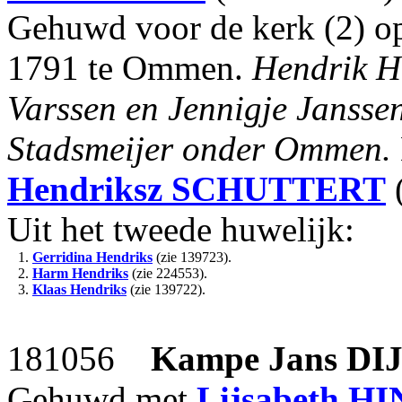
Gehuwd voor de kerk (2) op 
1791 te Ommen.
Hendrik He
Varssen en Jennigje Jansse
Stadsmeijer onder Ommen.
Hendriksz
SCHUTTERT
(
Uit het tweede huwelijk:
1.
Gerridina Hendriks
(zie 139723).
2.
Harm Hendriks
(zie 224553).
3.
Klaas Hendriks
(zie 139722).
181056
Kampe Jans
DI
Gehuwd met
Lijsabeth
HI