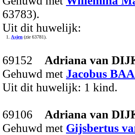
Gehuwd met
Willemina M
63783).
Uit dit huwelijk:
1.
Asjen
(zie 63781).
69152
Adriana
van DIJ
Gehuwd met
Jacobus
BAA
Uit dit huwelijk: 1 kind.
69106
Adriana
van DIJ
Gehuwd met
Gijsbertus
v