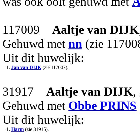
was ook ooit gehuwd met
A
117009
Aaltje
van DIJK
Gehuwd met
nn
(zie 11700
Uit dit huwelijk:
1.
Jan
van DIJK
(zie 117007).
31917
Aaltje
van DIJK
,
Gehuwd met
Obbe
PRINS
Uit dit huwelijk:
1.
Harm
(zie 31915).