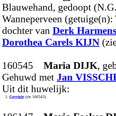
Blauwehand, gedoopt (N.G.
Wanneperveen (getuige(n):
dochter van
Derk Harmen
Dorothea Carels
KIJN
(zi
160545
Maria
DIJK
, ge
Gehuwd met
Jan
VISSCH
Uit dit huwelijk:
1.
Gerrigje
(zie 160543).