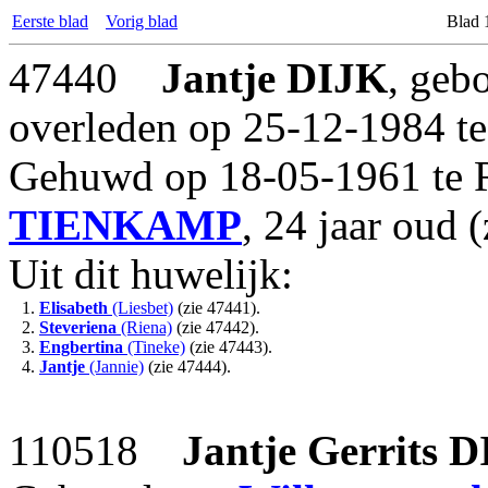
Eerste blad
Vorig blad
Blad 
47440
Jantje
DIJK
, geb
overleden op 25-12-1984 te
Gehuwd op 18-05-1961 te
TIENKAMP
, 24 jaar oud 
Uit dit huwelijk:
1.
Elisabeth
(Liesbet)
(zie 47441).
2.
Steveriena
(Riena)
(zie 47442).
3.
Engbertina
(Tineke)
(zie 47443).
4.
Jantje
(Jannie)
(zie 47444).
110518
Jantje Gerrits
D