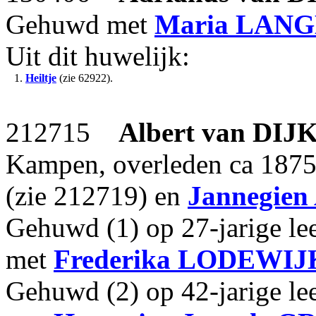
Gehuwd met
Maria
LANG
Uit dit huwelijk:
1.
Heiltje
(zie 62922).
212715
Albert
van DIJ
Kampen, overleden ca 1875
(zie 212719) en
Jannegien 
Gehuwd (1) op 27-jarige le
met
Frederika
LODEWIJ
Gehuwd (2) op 42-jarige le