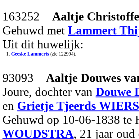
163252
Aaltje Christoffe
Gehuwd met
Lammert Thij
Uit dit huwelijk:
1.
Geeske Lammerts
(zie 122994).
93093
Aaltje Douwes
va
Joure, dochter van
Douwe 
en
Grietje Tjeerds
WIER
Gehuwd op 10-06-1838 te 
WOUDSTRA
, 21 jaar oud