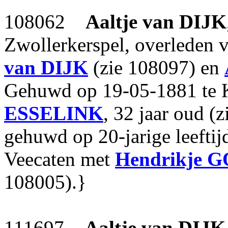
108062
Aaltje
van DIJK
Zwollerkerspel, overleden 
van DIJK
(zie 108097) en
Gehuwd op 19-05-1881 te
ESSELINK
, 32 jaar oud (
gehuwd op 20-jarige leeftij
Veecaten met
Hendrikje
G
108005).}
111697
Aaltje
van DIJK