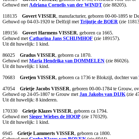
Gehuwd met
Adriana Cornelis
van der WINDT
(zie 88205).
118135
Govert
VISSER
, manufacturier, geboren 00-00-1895 te De
Gehuwd op 04-03-1920 te Delfzijl met
Trijntje
de BOER
(zie 11813
189156
Govert Harmens
VISSER
, geboren ca 1665.
Gehuwd met
Catharina Jans
SCHIJMHOF
(zie 189157).
Uit dit huwelijk: 1 kind.
86025
Gradus
VISSER
, geboren ca 1870.
Gehuwd met
Maria Hendrika
van DOMMELEN
(zie 86026).
Uit dit huwelijk: 1 kind.
70683
Gretjen
VISSER
, geboren ca 1736 te Blokzijl, dochter van
47054
Grietje Jacobs
VISSER
, geboren 00-00-1784 te Grouw, ov
Gehuwd op 24-05-1807 te Grouw met
Jan Jakobs
van DIJK
(zie 4
Uit dit huwelijk: 8 kinderen.
170330
Grietje Klazes
VISSER
, geboren ca 1794.
Gehuwd met
Sieger Wiebes
de HOOP
(zie 170329).
Uit dit huwelijk: 1 kind.
6945
Grietje Lammerts
VISSER
, geboren ca 1800.
Gehuwd met
Gurbe Klazes
van BOVEN
(zie 6944).