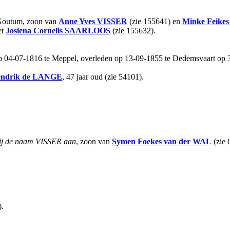
 Goutum, zoon van
Anne Yves
VISSER
(zie 155641) en
Minke Feikes
et
Josiena Cornelis
SAARLOOS
(zie 155632).
4-07-1816 te Meppel, overleden op 13-09-1855 te Dedemsvaart op 39-
ndrik
de LANGE
, 47 jaar oud (zie 54101).
hij de naam VISSER aan
, zoon van
Symen Foekes
van der WAL
(zie 
).