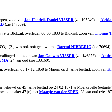
ampen, zoon van
Jan Hendrik Daniel
VISSER
(zie 105249) en
Aleida
RD
(zie 147339).
779 te Blokzijl, overleden 00-00-1833 te Blokzijl, zoon van
Thomas 
693). {Zij was ook ooit gehuwd met
Barend
NIBBERIG
(zie 70694).
mallingerland, zoon van
Jan Gauwes
VISSER
(zie 146873) en
Antie
EMA
, 24 jaar oud (zie 133160).
, overleden op 17-12-1858 te Marum op 3-jarige leeftijd, zoon van
Kl
ater gehuwd op 45-jarige leeftijd op 24-02-1871 te Moerkapelle (getu
schoenmaker 47 jr.) met
Maartje
van der SPEK
, 28 jaar oud (zie 18