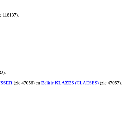
e 118137).
2).
ISSER
(zie 47056) en
Eelkje
KLAZES
(CLAESES)
(zie 47057).