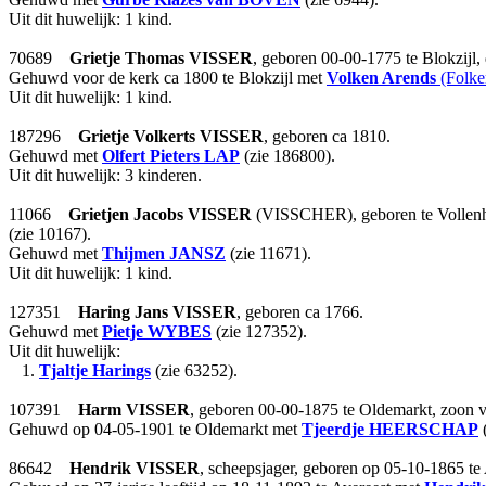
Uit dit huwelijk: 1 kind.
70689
Grietje Thomas
VISSER
, geboren 00-00-1775 te Blokzijl,
Gehuwd voor de kerk ca 1800 te Blokzijl met
Volken Arends
(Folke
Uit dit huwelijk: 1 kind.
187296
Grietje Volkerts
VISSER
, geboren ca 1810.
Gehuwd met
Olfert Pieters
LAP
(zie 186800).
Uit dit huwelijk: 3 kinderen.
11066
Grietjen Jacobs
VISSER
(VISSCHER), geboren te Vollenho
(zie 10167).
Gehuwd met
Thijmen
JANSZ
(zie 11671).
Uit dit huwelijk: 1 kind.
127351
Haring Jans
VISSER
, geboren ca 1766.
Gehuwd met
Pietje
WYBES
(zie 127352).
Uit dit huwelijk:
1.
Tjaltje Harings
(zie 63252).
107391
Harm
VISSER
, geboren 00-00-1875 te Oldemarkt, zoon 
Gehuwd op 04-05-1901 te Oldemarkt met
Tjeerdje
HEERSCHAP
(
86642
Hendrik
VISSER
, scheepsjager, geboren op 05-10-1865 te