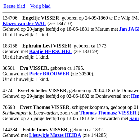
Eerste blad
Vorig blad
134706
Engeltje
VISSER
, geboren op 24-09-1860 te De Wilp (Mar
Klazes
van der WAL
(zie 134710).
Gehuwd op 20-jarige leeftijd op 18-06-1881 te Marum met
Jan
JAG
Uit dit huwelijk: 1 kind.
183158
Ephraim Levi
VISSER
, geboren ca 1773.
Gehuwd met
Kaatje
HERSCHEL
(zie 183159).
Uit dit huwelijk: 1 kind.
30501
Eva
VISSER
, geboren ca 1795.
Gehuwd met
Pieter
BROUWER
(zie 30500).
Uit dit huwelijk: 1 kind.
4774
Evert Scheltes
VISSER
, geboren op 20-04-1853 te Doniawe
Gehuwd op 29-jarige leeftijd op 02-06-1882 te Doniawerstal met
Hen
70698
Evert Thomas
VISSER
, schipper;koopman, gedoopt op 01-
Schilkampen te Leeuwarden
, zoon van
Thomas Thomasz
VISSER
(
Gehuwd op 25-jarige leeftijd op 13-06-1813 te Leeuwarden met
San
144284
Fedde Innes
VISSER
, geboren ca 1832.
Gehuwd met
Lieuwkje Mazes
HEIDA
(zie 144285).