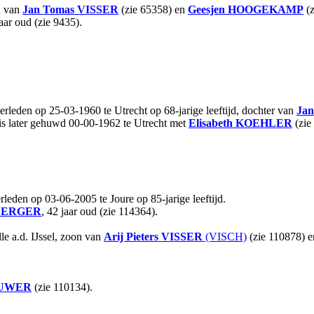
n van
Jan Tomas
VISSER
(zie 65358) en
Geesjen
HOOGEKAMP
(z
jaar oud (zie 9435).
erleden op 25-03-1960 te Utrecht op 68-jarige leeftijd, dochter van
Jan
 is later gehuwd 00-00-1962 te Utrecht met
Elisabeth
KOEHLER
(zie
eden op 03-06-2005 te Joure op 85-jarige leeftijd.
BERGER
, 42 jaar oud (zie 114364).
le a.d. IJssel, zoon van
Arij Pieters
VISSER
(VISCH)
(zie 110878) 
UWER
(zie 110134).