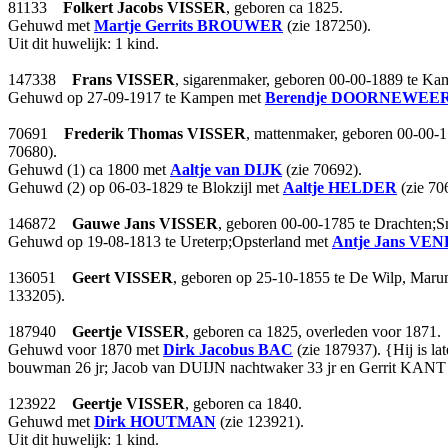
81133
Folkert Jacobs
VISSER
, geboren ca 1825.
Gehuwd met
Martje Gerrits
BROUWER
(zie 187250).
Uit dit huwelijk: 1 kind.
147338
Frans
VISSER
, sigarenmaker, geboren 00-00-1889 te K
Gehuwd op 27-09-1917 te Kampen met
Berendje
DOORNEWEE
70691
Frederik Thomas
VISSER
, mattenmaker, geboren 00-00-1
70680).
Gehuwd (1) ca 1800 met
Aaltje
van DIJK
(zie 70692).
Gehuwd (2) op 06-03-1829 te Blokzijl met
Aaltje
HELDER
(zie 70
146872
Gauwe Jans
VISSER
, geboren 00-00-1785 te Drachten;S
Gehuwd op 19-08-1813 te Ureterp;Opsterland met
Antje Jans
VEN
136051
Geert
VISSER
, geboren op 25-10-1855 te De Wilp, Marum
133205).
187940
Geertje
VISSER
, geboren ca 1825, overleden voor 1871.
Gehuwd voor 1870 met
Dirk Jacobus
BAC
(zie 187937). {Hij is l
bouwman 26 jr; Jacob van DUIJN nachtwaker 33 jr en Gerrit KANT 
123922
Geertje
VISSER
, geboren ca 1840.
Gehuwd met
Dirk
HOUTMAN
(zie 123921).
Uit dit huwelijk: 1 kind.