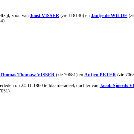
lfzijl, zoon van
Joost
VISSER
(zie 118136) en
Jantje
de WILDE
(zi
4).
Thomas Thomasz
VISSER
(zie 70681) en
Antjen
PETER
(zie 7068
erleden op 24-11-1860 te Idaarderadeel, dochter van
Jacob Sjoerds
V
7051).