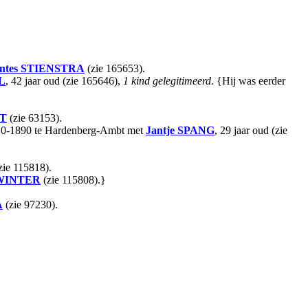
ntes
STIENSTRA
(zie 165653).
L
, 42 jaar oud (zie 165646),
1 kind gelegitimeerd
. {Hij was eerder
T
(zie 63153).
 03-10-1890 te Hardenberg-Ambt met
Jantje
SPANG
, 29 jaar oud (zie
zie 115818).
WINTER
(zie 115808).}
A
(zie 97230).