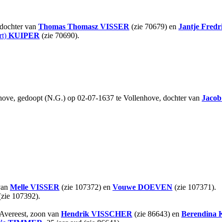
 dochter van
Thomas Thomasz
VISSER
(zie 70679) en
Jantje Fredr
rt)
KUIPER
(zie 70690).
ve, gedoopt (N.G.) op 02-07-1637 te Vollenhove, dochter van
Jacob
van
Melle
VISSER
(zie 107372) en
Vouwe
DOEVEN
(zie 107371).
zie 107392).
 Avereest, zoon van
Hendrik
VISSCHER
(zie 86643) en
Berendina