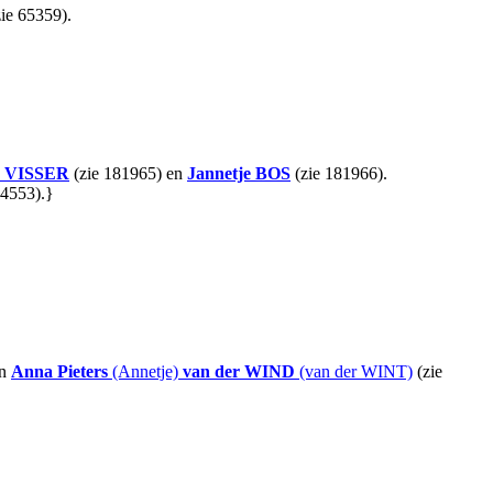
ie 65359).
VISSER
(zie 181965) en
Jannetje
BOS
(zie 181966).
 4553).}
en
Anna Pieters
(Annetje)
van der WIND
(van der WINT)
(zie