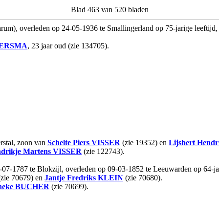
Blad 463 van 520 bladen
um), overleden op 24-05-1936 te Smallingerland op 75-jarige leeftijd
ERSMA
, 23 jaar oud (zie 134705).
rstal, zoon van
Schelte Piers
VISSER
(zie 19352) en
Lijsbert Hendr
drikje Martens
VISSER
(zie 122743).
07-1787 te Blokzijl, overleden op 09-03-1852 te Leeuwarden op 64-jar
zie 70679) en
Jantje Fredriks
KLEIN
(zie 70680).
neke
BUCHER
(zie 70699).