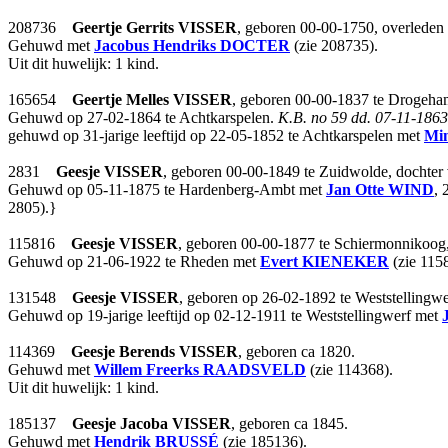
208736
Geertje Gerrits
VISSER
, geboren 00-00-1750, overleden
Gehuwd met
Jacobus Hendriks
DOCTER
(zie 208735).
Uit dit huwelijk: 1 kind.
165654
Geertje Melles
VISSER
, geboren 00-00-1837 te Drogeha
Gehuwd op 27-02-1864 te Achtkarspelen.
K.B. no 59 dd. 07-11-1863
gehuwd op 31-jarige leeftijd op 22-05-1852 te Achtkarspelen met
Min
2831
Geesje
VISSER
, geboren 00-00-1849 te Zuidwolde, dochter
Gehuwd op 05-11-1875 te Hardenberg-Ambt met
Jan Otte
WIND
, 
2805).}
115816
Geesje
VISSER
, geboren 00-00-1877 te Schiermonnikoog
Gehuwd op 21-06-1922 te Rheden met
Evert
KIENEKER
(zie 115
131548
Geesje
VISSER
, geboren op 26-02-1892 te Weststellingwe
Gehuwd op 19-jarige leeftijd op 02-12-1911 te Weststellingwerf met
114369
Geesje Berends
VISSER
, geboren ca 1820.
Gehuwd met
Willem Freerks
RAADSVELD
(zie 114368).
Uit dit huwelijk: 1 kind.
185137
Geesje Jacoba
VISSER
, geboren ca 1845.
Gehuwd met
Hendrik
BRUSSÉ
(zie 185136).