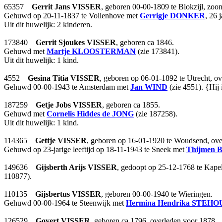
65357
Gerrit Jans
VISSER
, geboren 00-00-1809 te Blokzijl, zoo
Gehuwd op 20-11-1837 te Vollenhove met
Gerrigje
DONKER
, 26 
Uit dit huwelijk: 2 kinderen.
173840
Gerrit Sjoukes
VISSER
, geboren ca 1846.
Gehuwd met
Martje
KLOOSTERMAN
(zie 173841).
Uit dit huwelijk: 1 kind.
4552
Gesina Titia
VISSER
, geboren op 06-01-1892 te Utrecht, ov
Gehuwd 00-00-1943 te Amsterdam met
Jan
WIND
(zie 4551). {Hij
187259
Getje Jobs
VISSER
, geboren ca 1855.
Gehuwd met
Cornelis Hiddes
de JONG
(zie 187258).
Uit dit huwelijk: 1 kind.
114365
Gettje
VISSER
, geboren op 16-01-1920 te Woudsend, overl
Gehuwd op 23-jarige leeftijd op 18-11-1943 te Sneek met
Thijmen
149636
Gijsberth Arijs
VISSER
, gedoopt op 25-12-1768 te Kapel
110877).
110135
Gijsbertus
VISSER
, geboren 00-00-1940 te Wieringen.
Gehuwd 00-00-1964 te Steenwijk met
Hermina Hendrika
STEHO
126529
Govert
VISSER
, geboren ca 1796, overleden voor 1878.