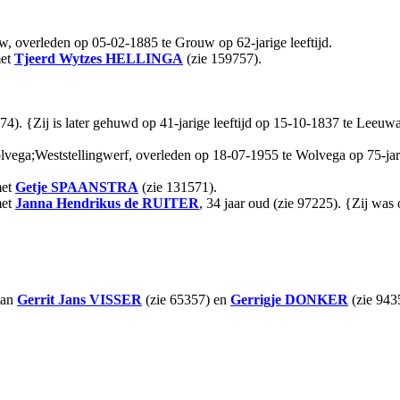
, overleden op 05-02-1885 te Grouw op 62-jarige leeftijd.
met
Tjeerd Wytzes
HELLINGA
(zie 159757).
74). {Zij is later gehuwd op 41-jarige leeftijd op 15-10-1837 te Leeu
olvega;Weststellingwerf, overleden op 18-07-1955 te Wolvega op 75-jar
met
Getje
SPAANSTRA
(zie 131571).
met
Janna Hendrikus
de RUITER
, 34 jaar oud (zie 97225). {Zij wa
van
Gerrit Jans
VISSER
(zie 65357) en
Gerrigje
DONKER
(zie 943