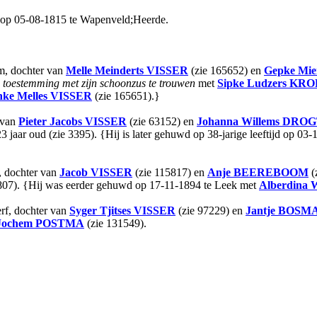
 op 05-08-1815 te Wapenveld;Heerde.
m, dochter van
Melle Meinderts
VISSER
(zie 165652) en
Gepke Mie
 toestemming met zijn schoonzus te trouwen
met
Sipke Ludzers
KRO
ke Melles
VISSER
(zie 165651).}
 van
Pieter Jacobs
VISSER
(zie 63152) en
Johanna Willems
DROG
23 jaar oud (zie 3395). {Hij is later gehuwd op 38-jarige leeftijd op
, dochter van
Jacob
VISSER
(zie 115817) en
Anje
BEEREBOOM
(
807). {Hij was eerder gehuwd op 17-11-1894 te Leek met
Alberdina
rf, dochter van
Syger Tjitses
VISSER
(zie 97229) en
Jantje
BOSM
Jochem
POSTMA
(zie 131549).