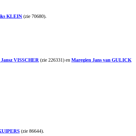
iks
KLEIN
(zie 70680).
 Jansz
VISSCHER
(zie 226331) en
Maregien Jans
van GULICK
KUIPERS
(zie 86644).