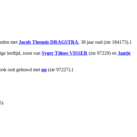
warden met
Jacob Theunis
DRAGSTRA
, 38 jaar oud (zie 184173).}
ige leeftijd, zoon van
Syger Tjitses
VISSER
(zie 97229) en
Jantje
s ook ooit gehuwd met
nn
(zie 97227).}
5).