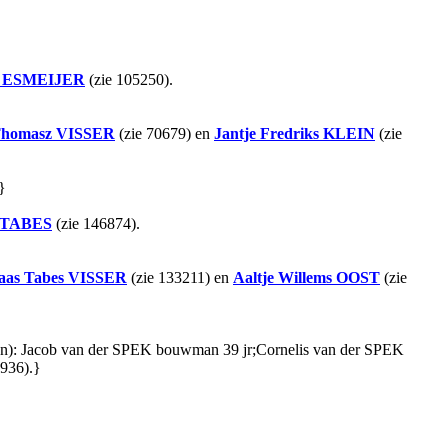
ESMEIJER
(zie 105250).
Thomasz
VISSER
(zie 70679) en
Jantje Fredriks
KLEIN
(zie
}
TABES
(zie 146874).
aas Tabes
VISSER
(zie 133211) en
Aaltje Willems
OOST
(zie
ige(n): Jacob van der SPEK bouwman 39 jr;Cornelis van der SPEK
7936).}