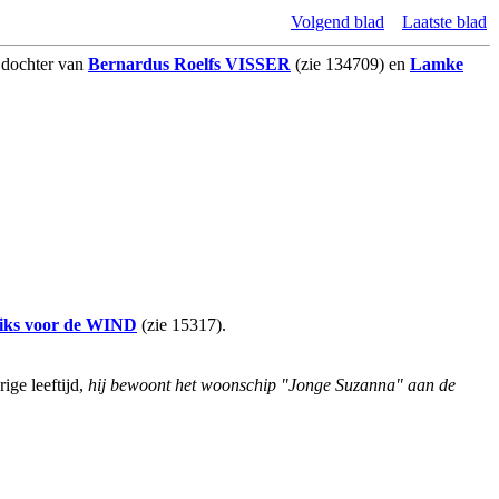
Volgend blad
Laatste blad
, dochter van
Bernardus Roelfs
VISSER
(zie 134709) en
Lamke
iks
voor de WIND
(zie 15317).
ige leeftijd,
hij bewoont het woonschip "Jonge Suzanna" aan de