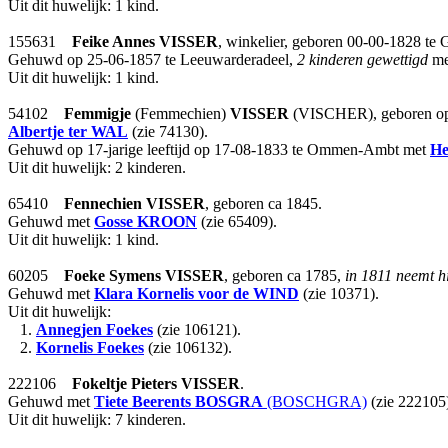
Uit dit huwelijk: 1 kind.
155631
Feike Annes
VISSER
, winkelier, geboren 00-00-1828 te
Gehuwd op 25-06-1857 te Leeuwarderadeel,
2 kinderen gewettigd
m
Uit dit huwelijk: 1 kind.
54102
Femmigje
(Femmechien)
VISSER
(VISCHER), geboren op 0
Albertje
ter WAL
(zie 74130).
Gehuwd op 17-jarige leeftijd op 17-08-1833 te Ommen-Ambt met
He
Uit dit huwelijk: 2 kinderen.
65410
Fennechien
VISSER
, geboren ca 1845.
Gehuwd met
Gosse
KROON
(zie 65409).
Uit dit huwelijk: 1 kind.
60205
Foeke Symens
VISSER
, geboren ca 1785,
in 1811 neemt 
Gehuwd met
Klara Kornelis
voor de WIND
(zie 10371).
Uit dit huwelijk:
1.
Annegjen Foekes
(zie 106121).
2.
Kornelis Foekes
(zie 106132).
222106
Fokeltje Pieters
VISSER
.
Gehuwd met
Tiete Beerents
BOSGRA
(BOSCHGRA)
(zie 222105
Uit dit huwelijk: 7 kinderen.