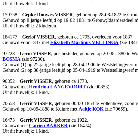
Uit dit huwelijk: 1 kind.
159758
Gepke Douwes
VISSER
, geboren op 28-08-1822 te Grouw
Gehuwd op 8-jarige leeftijd op 19-02-1831 te Grouw;Idaarderadeel 
Uit dit huwelijk: 2 kinderen.
184177
Gerlof
VISSER
, geboren ca 1795, overleden voor 1837.
Gehuwd voor 1837 met
Elizabeth Martinus
VELLINGA
(zie 1841
97228
Germ
VISSER
, postbesteller, geboren op 20-06-1880 te W
BOSMA
(zie 97230).
Gehuwd (1) op 25-jarige leeftijd op 28-04-1906 te Weststellingwerf 
Gehuwd (2) op 38-jarige leeftijd op 05-04-1919 te Weststellingwerf 
90852
Gerrit
VISSER
, geboren ca 1778.
Gehuwd met
Hendrina
LANGEVOORT
(zie 90853).
Uit dit huwelijk: 1 kind.
70658
Gerrit
VISSER
, geboren 00-00-1853 te Vollenhove, zoon 
Gehuwd op 10-05-1888 te Kuinre met
Aaltje
KOK
(zie 70659).
16473
Gerrit
VISSER
, geboren ca 1922.
Gehuwd met
Catrien
BAKKER
(zie 16474).
Uit dit huwelijk: 1 kind.