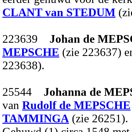
CLANT van STEDUM
(zi
223639
Johan
de MEP
MEPSCHE
(zie 223637) 
223638).
25544
Johanna
de ME
van
Rudolf
de MEPSCHE
TAMMINGA
(zie 26251).
Gehuwd (1) circa 1548 me