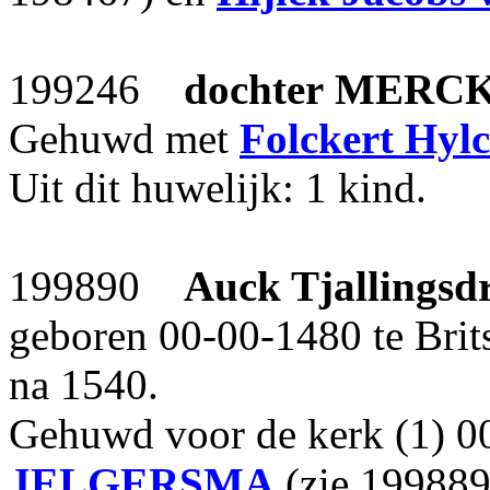
199246
dochter
MERC
Gehuwd met
Folckert Hyl
Uit dit huwelijk: 1 kind.
199890
Auck Tjallingsd
geboren 00-00-1480 te Bri
na 1540.
Gehuwd voor de kerk (1) 
JELGERSMA
(zie 199889