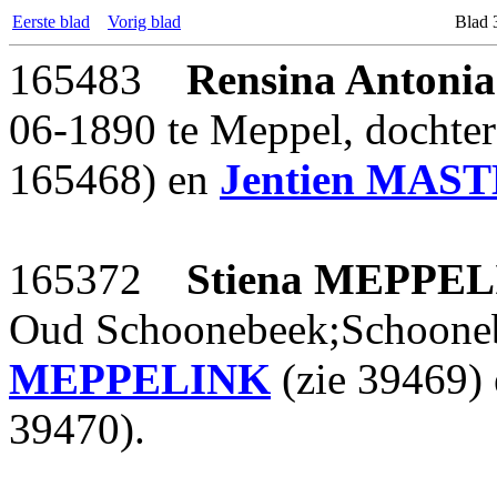
Eerste blad
Vorig blad
Blad 
165483
Rensina Antonia
06-1890 te Meppel, dochte
165468) en
Jentien
MAST
165372
Stiena
MEPPEL
Oud Schoonebeek;Schooneb
MEPPELINK
(zie 39469)
39470).