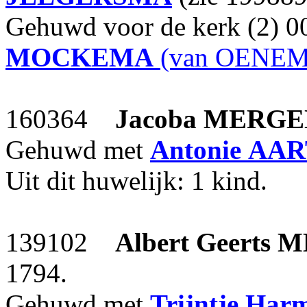
Gehuwd voor de kerk (2) 
MOCKEMA
(van OENE
160364
Jacoba
MERGE
Gehuwd met
Antonie
AAR
Uit dit huwelijk: 1 kind.
139102
Albert Geerts
M
1794.
Gehuwd met
Trijntje Har