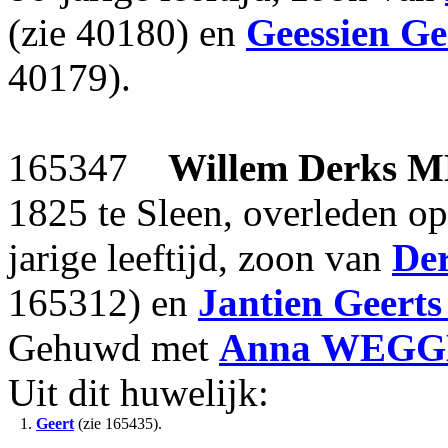
(zie 40180) en
Geessien Ge
40179).
165347
Willem Derks
M
1825 te Sleen, overleden o
jarige leeftijd, zoon van
De
165312) en
Jantien Geerts
Gehuwd met
Anna
WEGG
Uit dit huwelijk:
1.
Geert
(zie 165435).