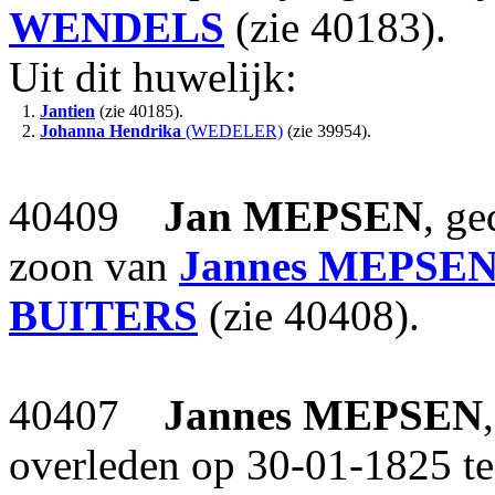
WENDELS
(zie 40183).
Uit dit huwelijk:
1.
Jantien
(zie 40185).
2.
Johanna Hendrika
(WEDELER)
(zie 39954).
40409
Jan
MEPSEN
, g
zoon van
Jannes
MEPSE
BUITERS
(zie 40408).
40407
Jannes
MEPSEN
overleden op 30-01-1825 te 