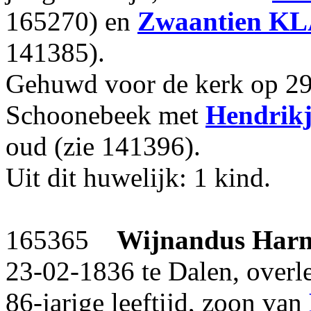
165270) en
Zwaantien
KL
141385).
Gehuwd voor de kerk op 29-
Schoonebeek met
Hendrikj
oud (zie 141396).
Uit dit huwelijk: 1 kind.
165365
Wijnandus Har
23-02-1836 te Dalen, overl
86-jarige leeftijd, zoon van