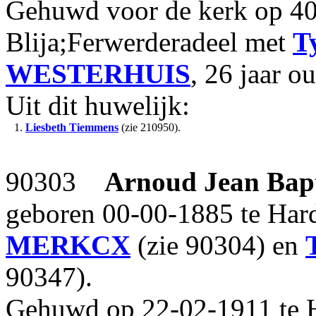
Gehuwd voor de kerk op 40-
Blija;Ferwerderadeel met
T
WESTERHUIS
, 26 jaar o
Uit dit huwelijk:
1.
Liesbeth Tiemmens
(zie 210950).
90303
Arnoud Jean Bapt
geboren 00-00-1885 te Har
MERKCX
(zie 90304) en
90347).
Gehuwd op 22-02-1911 te 