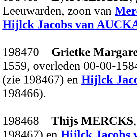
Leeuwarden, zoon van
Mer
Hijlck Jacobs
van AUCK
198470
Grietke Margar
1559, overleden 00-00-158
(zie 198467) en
Hijlck Jac
198466).
198468
Thijs
MERCKS
198467) en
Hijlck Jacobs