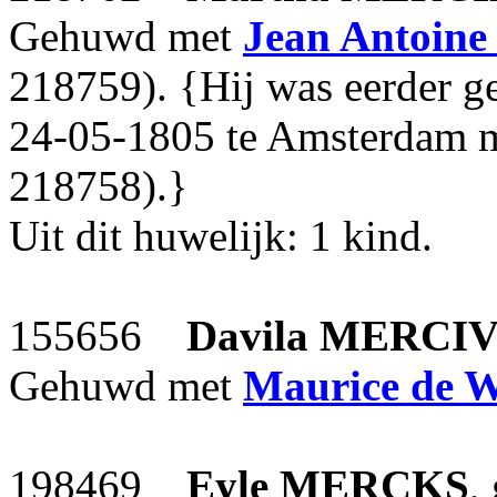
Gehuwd met
Jean Antoine
218759). {Hij was eerder ge
24-05-1805 te Amsterdam 
218758).}
Uit dit huwelijk: 1 kind.
155656
Davila
MERCIV
Gehuwd met
Maurice
de 
198469
Eyle
MERCKS
,