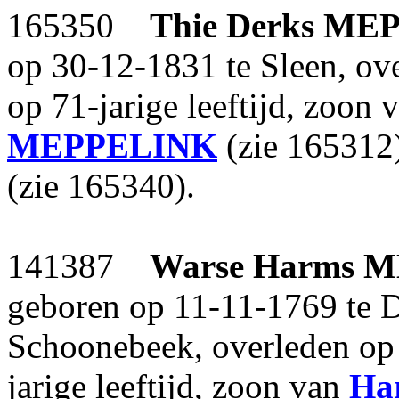
165350
Thie Derks
MEP
op 30-12-1831 te Sleen, o
op 71-jarige leeftijd, zoon 
MEPPELINK
(zie 165312
(zie 165340).
141387
Warse Harms
M
geboren op 11-11-1769 te D
Schoonebeek, overleden op
jarige leeftijd, zoon van
Ha