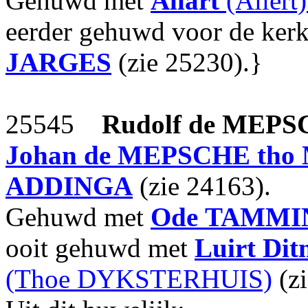
Gehuwd met
Allart
(Allert
eerder gehuwd voor de ker
JARGES
(zie 25230).}
25545
Rudolf
de MEPS
Johan
de MEPSCHE th
ADDINGA
(zie 24163).
Gehuwd met
Ode
TAMMI
ooit gehuwd met
Luirt Dit
(Thoe DYKSTERHUIS)
(zi