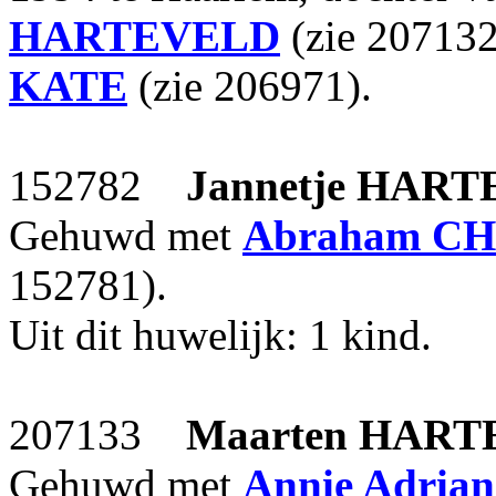
HARTEVELD
(zie 20713
KATE
(zie 206971).
152782
Jannetje
HART
Gehuwd met
Abraham
CH
152781).
Uit dit huwelijk: 1 kind.
207133
Maarten
HART
Gehuwd met
Annie Adrian