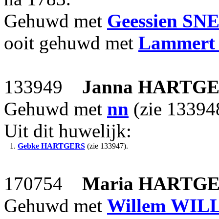
Gehuwd met
Geessien
SN
ooit gehuwd met
Lammert
133949
Janna
HARTGE
Gehuwd met
nn
(zie 13394
Uit dit huwelijk:
1.
Gebke
HARTGERS
(zie 133947).
170754
Maria
HARTGE
Gehuwd met
Willem
WIL