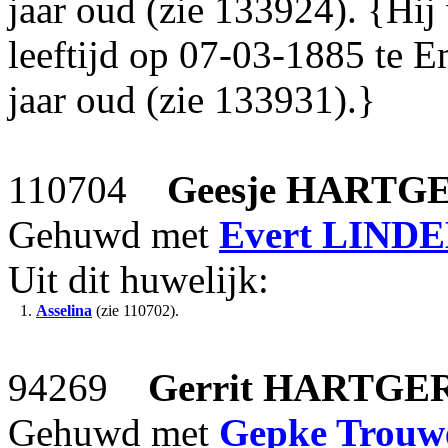
jaar oud (zie 133924). {Hij
leeftijd op 07-03-1885 te
jaar oud (zie 133931).}
110704
Geesje
HARTG
Gehuwd met
Evert
LIND
Uit dit huwelijk:
1.
Asselina
(zie 110702).
94269
Gerrit
HARTGE
Gehuwd met
Gepke Trouw