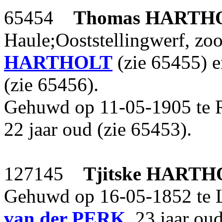
65454
Thomas
HARTH
Haule;Ooststellingwerf, zo
HARTHOLT
(zie 65455) 
(zie 65456).
Gehuwd op 11-05-1905 te
22 jaar oud (zie 65453).
127145
Tjitske
HARTH
Gehuwd op 16-05-1852 te
van der PERK
, 23 jaar ou