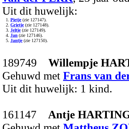
Uit dit huwelijk:
1.
Pietje
(zie 127147).
2.
Grietje
(zie 127148).
3.
Jeltje
(zie 127149).
4.
Jan
(zie 127146).
5.
Jantje
(zie 127150).
189749
Willempje
HAR
Gehuwd met
Frans
van d
Uit dit huwelijk: 1 kind.
161147
Antje
HARTIN
Gehuwd met
Mattheus
ZO