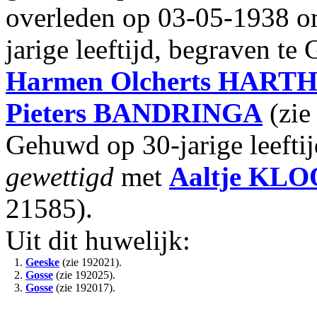
overleden op 03-05-1938 o
jarige leeftijd, begraven te
Harmen Olcherts
HARTH
Pieters
BANDRINGA
(zie
Gehuwd op 30-jarige leefti
gewettigd
met
Aaltje
KLO
21585).
Uit dit huwelijk:
1.
Geeske
(zie 192021).
2.
Gosse
(zie 192025).
3.
Gosse
(zie 192017).