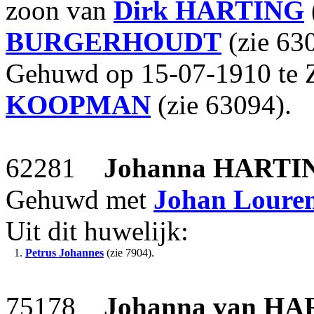
zoon van
Dirk
HARTING
BURGERHOUDT
(zie 63
Gehuwd op 15-07-1910 te 
KOOPMAN
(zie 63094).
62281
Johanna
HARTI
Gehuwd met
Johan Loure
Uit dit huwelijk:
1.
Petrus Johannes
(zie 7904).
75178
Johanna
van H