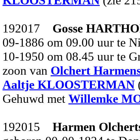
KLOOSTERMAN
(zie 21
192017
Gosse
HARTHO
09-1886 om 09.00 uur te N
10-1950 om 08.45 uur te Gro
zoon van
Olchert Harmen
Aaltje
KLOOSTERMAN
(
Gehuwd met
Willemke
MO
192015
Harmen Olchert