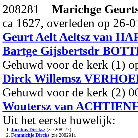
208281
Marichge Geurt
ca 1627, overleden op 26-0
Geurt Aelt Aeltsz
van HA
Bartge Gijsbertsdr
BOTT
Gehuwd voor de kerk (1) op
Dirck Willemsz
VERHOE
Gehuwd voor de kerk (2) 0
Woutersz
van ACHTIEN
Uit het eerste huwelijk:
1.
Jacobus Dircksz
(zie 208277).
2.
Femmichje Dircks
(zie 208291).