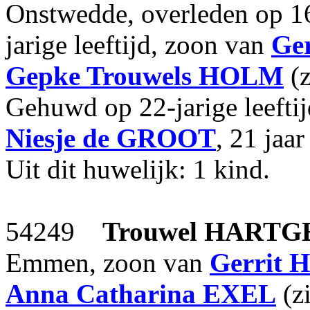
Onstwedde, overleden op 1
jarige leeftijd, zoon van
Ger
Gepke Trouwels
HOLM
(z
Gehuwd op 22-jarige leefti
Niesje
de GROOT
, 21 jaa
Uit dit huwelijk: 1 kind.
54249
Trouwel
HARTG
Emmen, zoon van
Gerrit
H
Anna Catharina
EXEL
(z