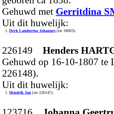
Gehuwd met
Gerritdina
S
Uit dit huwelijk:
1.
Derk Lambertus Johannes
(zie 18003).
226149
Henders
HART
Gehuwd op 16-10-1807 te 
226148).
Uit dit huwelijk:
1.
Hendrik Jan
(zie 226147).
123716
Johanna Geertr