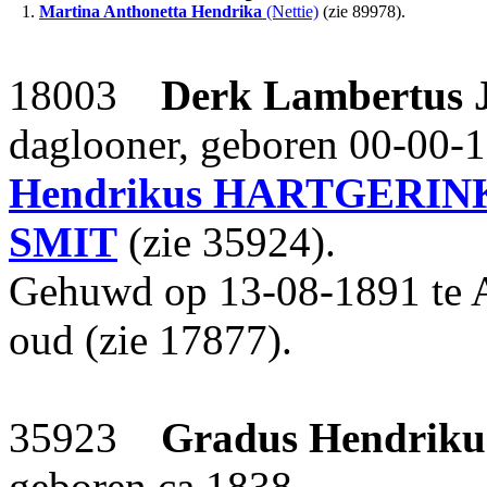
1.
Martina Anthonetta Hendrika
(Nettie)
(zie 89978).
18003
Derk Lambertus 
daglooner, geboren 00-00-
Hendrikus
HARTGERIN
SMIT
(zie 35924).
Gehuwd op 13-08-1891 te 
oud (zie 17877).
35923
Gradus Hendriku
geboren ca 1838.