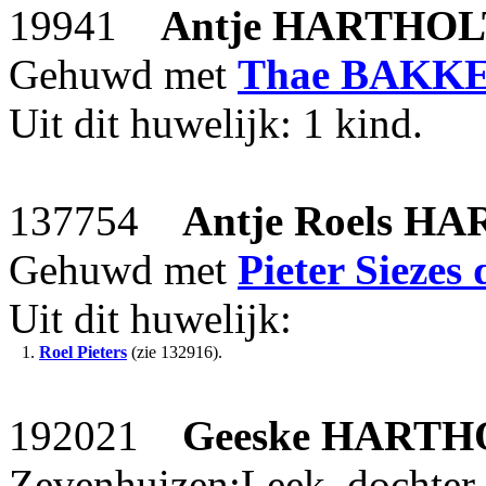
19941
Antje
HARTHOL
Gehuwd met
Thae
BAKK
Uit dit huwelijk: 1 kind.
137754
Antje Roels
HA
Gehuwd met
Pieter Siezes
Uit dit huwelijk:
1.
Roel Pieters
(zie 132916).
192021
Geeske
HARTH
Zevenhuizen;Leek, dochter