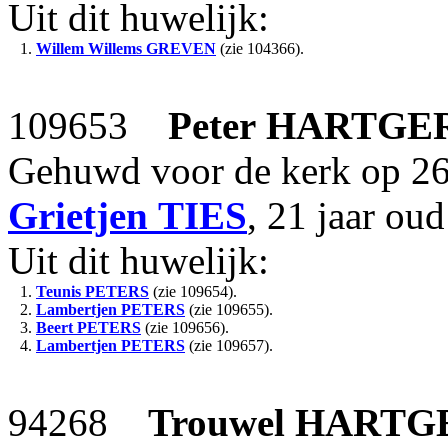
Uit dit huwelijk:
1.
Willem Willems
GREVEN
(zie 104366).
109653
Peter
HARTGE
Gehuwd voor de kerk op 26
Grietjen
TIES
, 21 jaar ou
Uit dit huwelijk:
1.
Teunis
PETERS
(zie 109654).
2.
Lambertjen
PETERS
(zie 109655).
3.
Beert
PETERS
(zie 109656).
4.
Lambertjen
PETERS
(zie 109657).
94268
Trouwel
HARTG