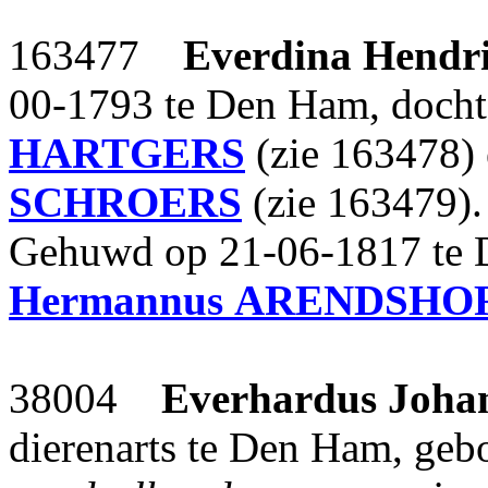
163477
Everdina Hendr
00-1793 te Den Ham, doch
HARTGERS
(zie 163478)
SCHROERS
(zie 163479).
Gehuwd op 21-06-1817 te
Hermannus
ARENDSHO
38004
Everhardus Johan
dierenarts te Den Ham, ge