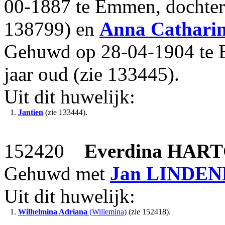
00-1887 te Emmen, dochte
138799) en
Anna Cathari
Gehuwd op 28-04-1904 te
jaar oud (zie 133445).
Uit dit huwelijk:
1.
Jantien
(zie 133444).
152420
Everdina
HART
Gehuwd met
Jan
LINDEN
Uit dit huwelijk:
1.
Wilhelmina Adriana
(Willemina)
(zie 152418).