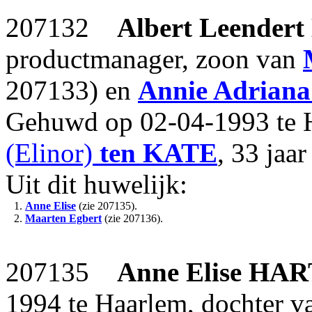
207132
Albert Leendert
productmanager, zoon van
207133) en
Annie Adriana
Gehuwd op 02-04-1993 te 
(Elinor)
ten KATE
, 33 jaa
Uit dit huwelijk:
1.
Anne Elise
(zie 207135).
2.
Maarten Egbert
(zie 207136).
207135
Anne Elise
HAR
1994 te Haarlem, dochter 