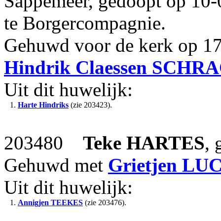
Sappemeer, gedoopt op 10-
te Borgercompagnie.
Gehuwd voor de kerk op 17
Hindrik Claessen
SCHRA
Uit dit huwelijk:
1.
Harte Hindriks
(zie 203423).
203480
Teke
HARTES
, 
Gehuwd met
Grietjen
LU
Uit dit huwelijk:
1.
Annigjen
TEEKES
(zie 203476).