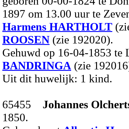
geboren 00-00-1824 te Don
1897 om 13.00 uur te Zeve
Harmens
HARTHOLT
(zi
ROOSEN
(zie 192020).
Gehuwd op 16-04-1853 te 
BANDRINGA
(zie 192016
Uit dit huwelijk: 1 kind.
65455
Johannes Olchert
1850.