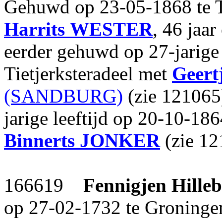
Gehuwd op 23-05-1868 te T
Harrits
WESTER
, 46 jaa
eerder gehuwd op 27-jarige 
Tietjerksteradeel met
Geert
(SANDBURG)
(zie 121065
jarige leeftijd op 20-10-186
Binnerts
JONKER
(zie 12
166619
Fennigjen Hilleb
op 27-02-1732 te Groninge