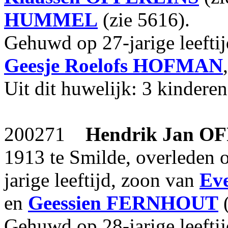
HUMMEL
(zie 5616).
Gehuwd op 27-jarige leefti
Geesje Roelofs
HOFMAN
Uit dit huwelijk: 3 kinderen
200271
Hendrik Jan
OF
1913 te Smilde, overleden 
jarige leeftijd, zoon van
Eve
en
Geessien
FERNHOUT
(
Gehuwd op 28-jarige leefti