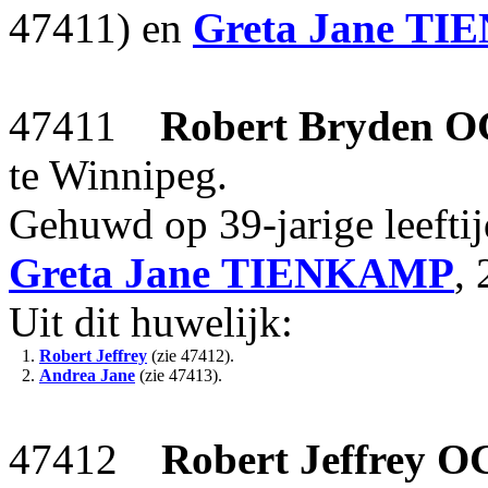
47411) en
Greta Jane
TI
47411
Robert Bryden
O
te Winnipeg.
Gehuwd op 39-jarige leefti
Greta Jane
TIENKAMP
, 
Uit dit huwelijk:
1.
Robert Jeffrey
(zie 47412).
2.
Andrea Jane
(zie 47413).
47412
Robert Jeffrey
O