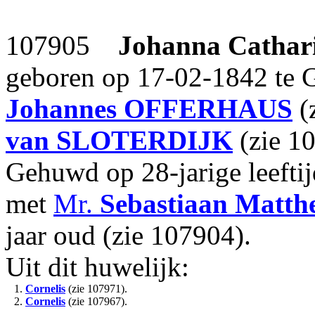
107905
Johanna Cathar
geboren op 17-02-1842 te 
Johannes
OFFERHAUS
(
van SLOTERDIJK
(zie 1
Gehuwd op 28-jarige leefti
met
Mr.
Sebastiaan Matth
jaar oud (zie 107904).
Uit dit huwelijk:
1.
Cornelis
(zie 107971).
2.
Cornelis
(zie 107967).