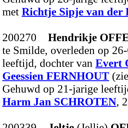
met
Richtje Sipje
van der
200270
Hendrikje
OFF
te Smilde, overleden op 26
leeftijd, dochter van
Evert
Geessien
FERNHOUT
(zi
Gehuwd op 21-jarige leefti
Harm Jan
SCHROTEN
, 
200339
Jeltje
(Jellie)
OF