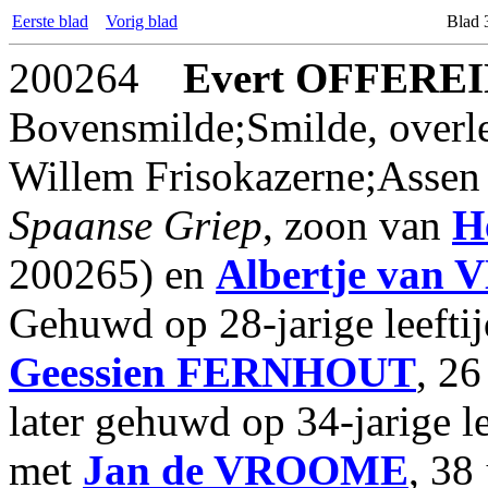
Eerste blad
Vorig blad
Blad 
200264
Evert
OFFEREI
Bovensmilde;Smilde, overl
Willem Frisokazerne;Assen o
Spaanse Griep
, zoon van
H
200265) en
Albertje
van 
Gehuwd op 28-jarige leefti
Geessien
FERNHOUT
, 26
later gehuwd op 34-jarige l
met
Jan
de VROOME
, 38