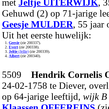
met
Jeltje
UITERWIJK
, 
Gehuwd (2) op 71-jarige le
Geesje
MULDER
, 55 jaar
Uit het eerste huwelijk:
1.
Geesje
(zie 200337).
2.
Evert
(zie 200338).
3.
Jeltje
(Jellie)
(zie 200339).
4.
Albert
(zie 200340).
5509
Hendrik Cornelis
24-02-1758 te Diever, over
op 64-jarige leeftijd,
wijk B
Klaassen
OFFEREINS
(zi