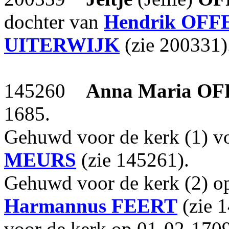
dochter van
Hendrik
OFF
UITERWIJK
(zie 200331)
145260
Anna Maria
OF
1685.
Gehuwd voor de kerk (1) v
MEURS
(zie 145261).
Gehuwd voor de kerk (2) o
Harmannus
FEERT
(zie 
voor de kerk op 01-02-170