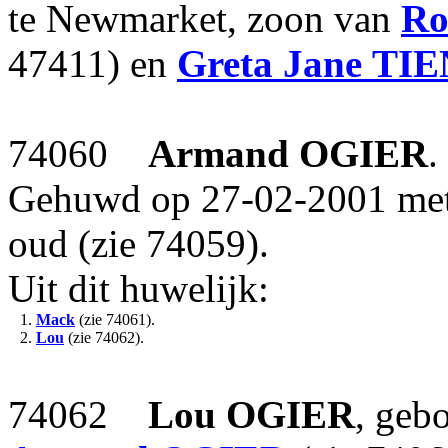
te Newmarket, zoon van
Ro
47411) en
Greta Jane
TI
74060
Armand
OGIER
.
Gehuwd op 27-02-2001 me
oud (zie 74059).
Uit dit huwelijk:
1.
Mack
(zie 74061).
2.
Lou
(zie 74062).
74062
Lou
OGIER
, geb