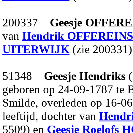
200337
Geesje
OFFERE
van
Hendrik
OFFEREIN
UITERWIJK
(zie 200331)
51348
Geesje Hendriks
(
geboren op 24-09-1787 te B
Smilde, overleden op 16-06
leeftijd, dochter van
Hendri
5509) en
Geesje Roelofs
H