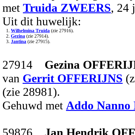
met
Truida
ZWEERS
, 24 
Uit dit huwelijk:
1.
Wilhelmina Truida
(zie 27916).
2.
Gezina
(zie 27914).
3.
Jantina
(zie 27915).
27914
Gezina
OFFERIJ
van
Gerrit
OFFERIJNS
(z
(zie 28981).
Gehuwd met
Addo Nanno
59876
Jan Hendrik
OFF