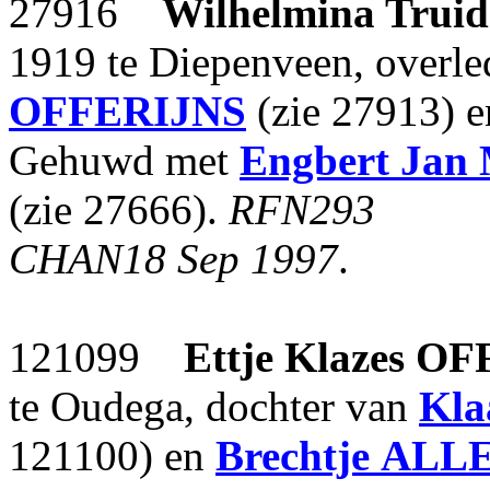
27916
Wilhelmina Trui
1919 te Diepenveen, overle
OFFERIJNS
(zie 27913) 
Gehuwd met
Engbert Jan 
(zie 27666).
RFN293
CHAN18 Sep 1997
.
121099
Ettje Klazes
OF
te Oudega, dochter van
Kla
121100) en
Brechtje
ALL