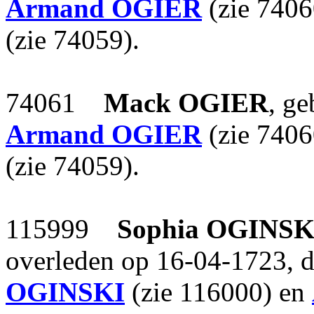
Armand
OGIER
(zie 7406
(zie 74059).
74061
Mack
OGIER
, g
Armand
OGIER
(zie 7406
(zie 74059).
115999
Sophia
OGINSK
overleden op 16-04-1723, 
OGINSKI
(zie 116000) en