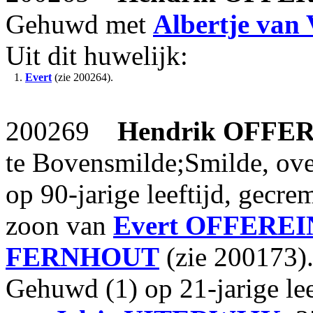
Gehuwd met
Albertje
van
Uit dit huwelijk:
1.
Evert
(zie 200264).
200269
Hendrik
OFFER
te Bovensmilde;Smilde, ov
op 90-jarige leeftijd, gecr
zoon van
Evert
OFFEREI
FERNHOUT
(zie 200173)
Gehuwd (1) op 21-jarige le