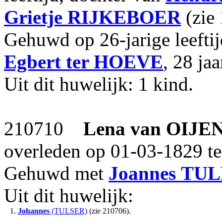
Grietje
RIJKEBOER
(zie
Gehuwd op 26-jarige leefti
Egbert
ter HOEVE
, 28 ja
Uit dit huwelijk: 1 kind.
210710
Lena
van OIJE
overleden op 01-03-1829 te
Gehuwd met
Joannes
TUL
Uit dit huwelijk:
1.
Johannes
(TULSER)
(zie 210706).