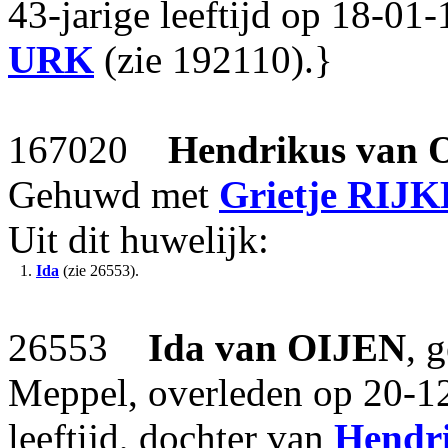
43-jarige leeftijd op 18-0
URK
(zie 192110).}
167020
Hendrikus
van 
Gehuwd met
Grietje
RIJ
Uit dit huwelijk:
1.
Ida
(zie 26553).
26553
Ida
van OIJEN
, 
Meppel, overleden op 20-12
leeftijd, dochter van
Hendr