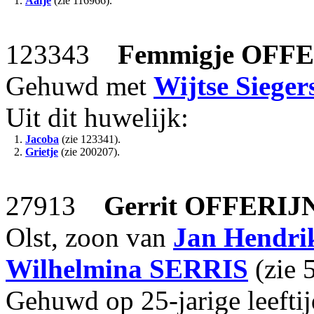
1.
Aafje
(zie 116966).
123343
Femmigje
OFFE
Gehuwd met
Wijtse Sieger
Uit dit huwelijk:
1.
Jacoba
(zie 123341).
2.
Grietje
(zie 200207).
27913
Gerrit
OFFERIJ
Olst, zoon van
Jan Hendri
Wilhelmina
SERRIS
(zie 
Gehuwd op 25-jarige leefti