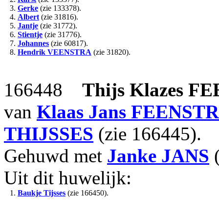
3.
Gerke
(zie 133378).
4.
Albert
(zie 31816).
5.
Jantje
(zie 31772).
6.
Stientje
(zie 31776).
7.
Johannes
(zie 60817).
8.
Hendrik
VEENSTRA
(zie 31820).
166448
Thijs Klazes
FE
van
Klaas Jans
FEENST
THIJSSES
(zie 166445).
Gehuwd met
Janke
JANS
(
Uit dit huwelijk:
1.
Baukje Tijsses
(zie 166450).