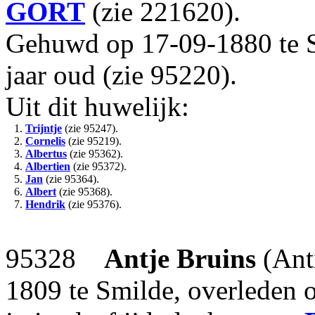
GORT
(zie 221620).
Gehuwd op 17-09-1880 te 
jaar oud (zie 95220).
Uit dit huwelijk:
1.
Trijntje
(zie 95247).
2.
Cornelis
(zie 95219).
3.
Albertus
(zie 95362).
4.
Albertien
(zie 95372).
5.
Jan
(zie 95364).
6.
Albert
(zie 95368).
7.
Hendrik
(zie 95376).
95328
Antje Bruins
(Ant
1809 te Smilde, overleden 