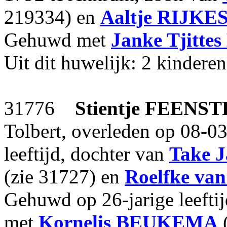
219334) en
Aaltje
RIJKE
Gehuwd met
Janke Tjittes
Uit dit huwelijk: 2 kinderen
31776
Stientje
FEENST
Tolbert, overleden op 08-0
leeftijd, dochter van
Take J
(zie 31727) en
Roelfke
van
Gehuwd op 26-jarige leefti
met
Kornelis
BEUKEMA
(