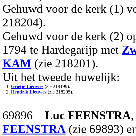
Gehuwd voor de kerk (1) v
218204).
Gehuwd voor de kerk (2) op 
1794 te Hardegarijp met
Zw
KAM
(zie 218201).
Uit het tweede huwelijk:
1.
Grietje Lieuwes
(zie 218199).
2.
Hendrik Lieuwes
(zie 218205).
69896
Luc
FEENSTRA
,
FEENSTRA
(zie 69893) e