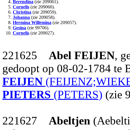
4.
Berendina
(zie 209061).
5.
Cornelis
(zie 209060).
6.
Christina
(zie 209059).
7.
Johanna
(zie 209058).
8.
Hermina Willemina
(zie 209057).
9.
Gesina
(zie 99706).
10.
Cornelis
(zie 209027).
221625
Abel
FEIJEN
, g
gedoopt op 08-02-1784 te 
FEIJEN
(FEIJENZ;WIEK
PIETERS
(PETERS)
(zie 
221627
Abeltjen
(Aebelti