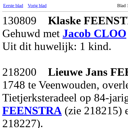
Eerste blad
Vorig blad
Blad 
130809
Klaske
FEENS
Gehuwd met
Jacob
CLOO
Uit dit huwelijk: 1 kind.
218200
Lieuwe Jans
FE
1748 te Veenwouden, overl
Tietjerksteradeel op 84-jari
FEENSTRA
(zie 218215)
218227).