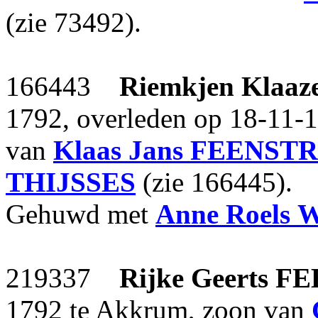
(zie 73492).
166443
Riemkjen Klaaz
1792, overleden op 18-11-18
van
Klaas Jans
FEENST
THIJSSES
(zie 166445).
Gehuwd met
Anne Roels
219337
Rijke Geerts
FE
1792 te Akkrum, zoon van