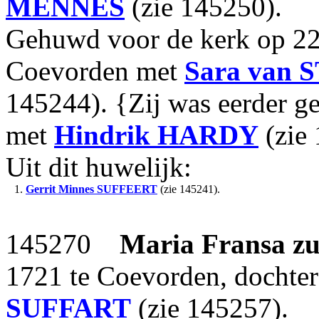
MENNES
(zie 145250).
Gehuwd voor de kerk op 22-
Coevorden met
Sara
van 
145244). {Zij was eerder g
met
Hindrik
HARDY
(zie
Uit dit huwelijk:
1.
Gerrit Minnes
SUFFEERT
(zie 145241).
145270
Maria Fransa
z
1721 te Coevorden, dochte
SUFFART
(zie 145257).