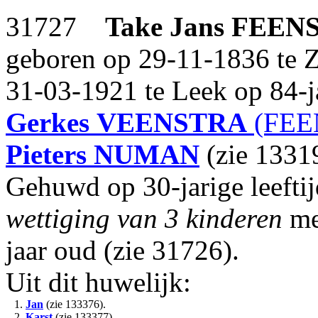
31727
Take Jans
FEEN
geboren op 29-11-1836 te Z
31-03-1921 te Leek op 84-ja
Gerkes
VEENSTRA
(FEE
Pieters
NUMAN
(zie 1331
Gehuwd op 30-jarige leefti
wettiging van 3 kinderen
m
jaar oud (zie 31726).
Uit dit huwelijk:
1.
Jan
(zie 133376).
2.
Karst
(zie 133377).