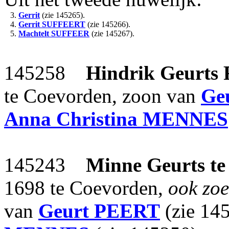
3.
Gerrit
(zie 145265).
4.
Gerrit
SUFFEERT
(zie 145266).
5.
Machtelt
SUFFEER
(zie 145267).
145258
Hindrik Geurts
te Coevorden, zoon van
Ge
Anna Christina
MENNES
145243
Minne Geurts
t
1698 te Coevorden,
ook z
van
Geurt
PEERT
(zie 14