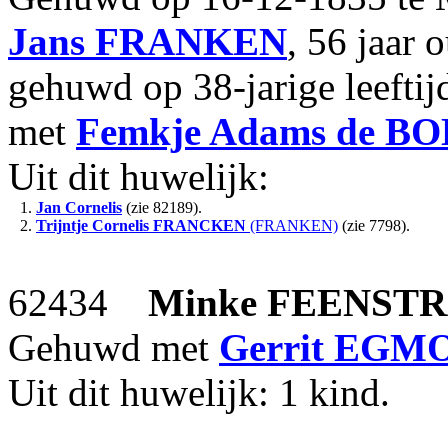
Jans
FRANKEN
, 56 jaar 
gehuwd op 38-jarige leefti
met
Femkje Adams
de B
Uit dit huwelijk:
1.
Jan Cornelis
(zie 82189).
2.
Trijntje Cornelis
FRANCKEN
(FRANKEN)
(zie 7798).
62434
Minke
FEENST
Gehuwd met
Gerrit
EGM
Uit dit huwelijk: 1 kind.