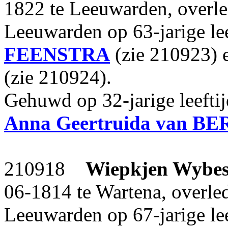
1822 te Leeuwarden, overl
Leeuwarden op 63-jarige le
FEENSTRA
(zie 210923)
(zie 210924).
Gehuwd op 32-jarige leefti
Anna Geertruida
van BE
210918
Wiepkjen Wybe
06-1814 te Wartena, overle
Leeuwarden op 67-jarige lee