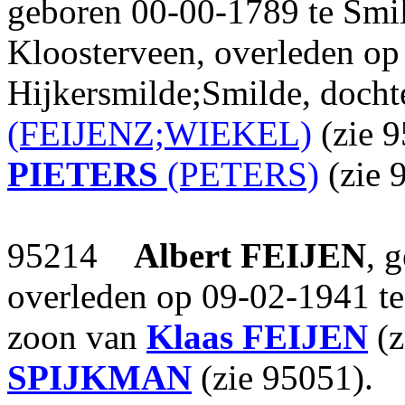
geboren 00-00-1789 te Smi
Kloosterveen, overleden op
Hijkersmilde;Smilde, docht
(FEIJENZ;WIEKEL)
(zie 
PIETERS
(PETERS)
(zie 
95214
Albert
FEIJEN
, 
overleden op 09-02-1941 te 
zoon van
Klaas
FEIJEN
(z
SPIJKMAN
(zie 95051).