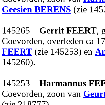
Geesien
BERENS
(zie 145
145265
Gerrit
FEERT
, 
Coevorden, overleden ca 1
FEERT
(zie 145253) en
An
145260).
145253
Harmannus
FE
Coevorden, zoon van
Geur
(zie 218777).