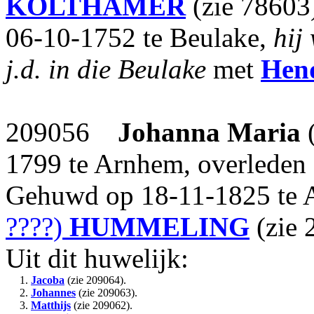
KOLTHAMER
(zie 78603)
06-10-1752 te Beulake,
hij
j.d. in die Beulake
met
Hen
209056
Johanna Maria
1799 te Arnhem, overleden
Gehuwd op 18-11-1825 te
????)
HUMMELING
(zie 
Uit dit huwelijk:
1.
Jacoba
(zie 209064).
2.
Johannes
(zie 209063).
3.
Matthijs
(zie 209062).