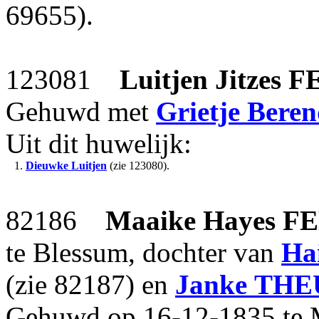
69655).
123081
Luitjen Jitzes
F
Gehuwd met
Grietje Beren
Uit dit huwelijk:
1.
Dieuwke Luitjen
(zie 123080).
82186
Maaike Hayes
F
te Blessum, dochter van
Ha
(zie 82187) en
Janke
THE
Gehuwd op 16-12-1835 te