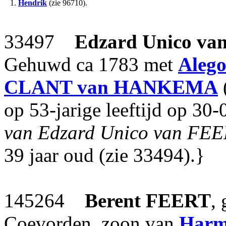
1.
Hendrik
(zie 96710).
33497
Edzard Unico
va
Gehuwd ca 1783 met
Aleg
CLANT van HANKEMA
(
op 53-jarige leeftijd op 30
van Edzard Unico van FE
39 jaar oud (zie 33494).}
145264
Berent
FEERT
,
Coevorden, zoon van
Harm