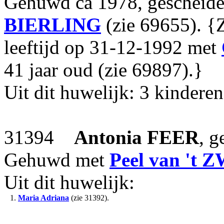
Gehuwd ca 1978, gescheid
BIERLING
(zie 69655). {Z
leeftijd op 31-12-1992 met
41 jaar oud (zie 69897).}
Uit dit huwelijk: 3 kinderen
31394
Antonia
FEER
, g
Gehuwd met
Peel
van 't
Uit dit huwelijk:
1.
Maria Adriana
(zie 31392).