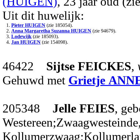
(HUIGEN)
, 23 jaar oud (zi
Uit dit huwelijk:
1.
Pieter
HUIGEN
(zie 185054).
2.
Anna Margaretha Suzanna
HUIGEN
(zie 94679).
3.
Lodewijk
(zie 185093).
4.
Jan
HUIGEN
(zie 154098).
46422
Sijtse
FEICKES
,
Gehuwd met
Grietje
ANN
205348
Jelle
FEIES
, ge
Westereen;Zwaagwesteinde,
Kollumerzwaag;Kollumerla