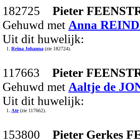
182725
Pieter
FEENST
Gehuwd met
Anna
REIND
Uit dit huwelijk:
1.
Reina Johanna
(zie 182724).
117663
Pieter
FEENST
Gehuwd met
Aaltje
de JO
Uit dit huwelijk:
1.
Ate
(zie 117662).
153800
Pieter Gerkes
F