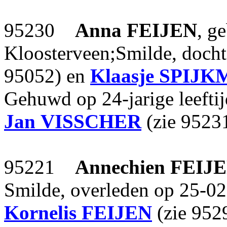
95230
Anna
FEIJEN
, g
Kloosterveen;Smilde, doch
95052) en
Klaasje
SPIJK
Gehuwd op 24-jarige leefti
Jan
VISSCHER
(zie 95231
95221
Annechien
FEIJ
Smilde, overleden op 25-02
Kornelis
FEIJEN
(zie 952