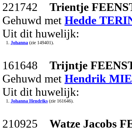
221742
Trientje
FEENS
Gehuwd met
Hedde
TERI
Uit dit huwelijk:
1.
Johanna
(zie 149401).
161648
Trijntje
FEENS
Gehuwd met
Hendrik
MI
Uit dit huwelijk:
1.
Johanna Hendriks
(zie 161646).
210925
Watze Jacobs
F