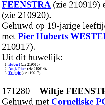
FEENSTRA
(zie 210919)
(zie 210920).
Gehuwd op 19-jarige leefti
met
Pier Huberts
WESTE
210917).
Uit dit huwelijk:
1.
Hubert
(zie 219615).
2.
Antje Piers
(zie 219614).
3.
Trijntje
(zie 110017).
171280
Wiltje
FEENST
Gehuwd met
Corneliske
P