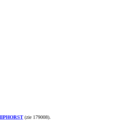
HIPHORST
(zie 179008).