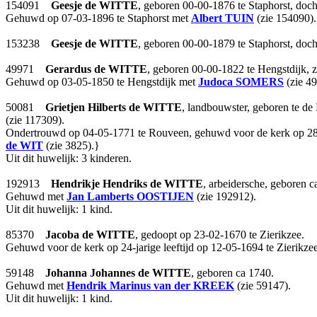
154091
Geesje
de WITTE
, geboren 00-00-1876 te Staphorst, doc
Gehuwd op 07-03-1896 te Staphorst met
Albert
TUIN
(zie 154090).
153238
Geesje
de WITTE
, geboren 00-00-1879 te Staphorst, doc
49971
Gerardus
de WITTE
, geboren 00-00-1822 te Hengstdijk,
Gehuwd op 03-05-1850 te Hengstdijk met
Judoca
SOMERS
(zie 49
50081
Grietjen Hilberts
de WITTE
, landbouwster, geboren te de
(zie 117309).
Ondertrouwd op 04-05-1771 te Rouveen, gehuwd voor de kerk op 28-
de WIT
(zie 3825).}
Uit dit huwelijk: 3 kinderen.
192913
Hendrikje Hendriks
de WITTE
, arbeidersche, geboren c
Gehuwd met
Jan Lamberts
OOSTIJEN
(zie 192912).
Uit dit huwelijk: 1 kind.
85370
Jacoba
de WITTE
, gedoopt op 23-02-1670 te Zierikzee.
Gehuwd voor de kerk op 24-jarige leeftijd op 12-05-1694 te Zierikz
59148
Johanna Johannes
de WITTE
, geboren ca 1740.
Gehuwd met
Hendrik Marinus
van der KREEK
(zie 59147).
Uit dit huwelijk: 1 kind.