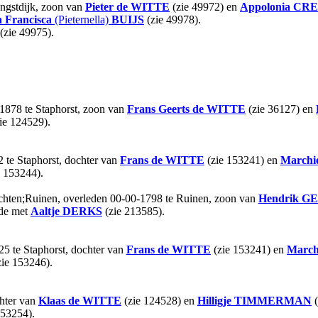
ngstdijk, zoon van
Pieter
de WITTE
(zie 49972) en
Appolonia
CR
a Francisca
(Pieternella)
BUIJS
(zie 49978).
(zie 49975).
1878 te Staphorst, zoon van
Frans Geerts
de WITTE
(zie 36127) en
ie 124529).
 te Staphorst, dochter van
Frans
de WITTE
(zie 153241) en
Marchi
e 153244).
chten;Ruinen, overleden 00-00-1798 te Ruinen, zoon van
Hendrik
GE
lde met
Aaltje
DERKS
(zie 213585).
25 te Staphorst, dochter van
Frans
de WITTE
(zie 153241) en
March
ie 153246).
chter van
Klaas
de WITTE
(zie 124528) en
Hilligje
TIMMERMAN
(
153254).