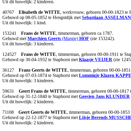
Uit dit huwelijk: 2 kinderen.
40767
Elisabeth
de WITTE
, werkvrouw, geboren 00-00-1823 te 
Gehuwd op 08-05-1852 te Hengstdijk met
Sebastiaan
ASSELMAN
Uit dit huwelijk: 1 kind.
153241
Frans
de WITTE
, timmerman, geboren ca 1787.
Gehuwd met
Marchien Geerts
(Margje)
HOF
(zie 153242).
Uit dit huwelijk: 3 kinderen.
124527
Frans
de WITTE
, timmerman, geboren 00-00-1911 te Sta
Gehuwd op 30-04-1932 te Staphorst met
Klaasje
VEIJER
(zie 1245
36127
Frans Geerts
de WITTE
, timmerman, geboren 00-00-1851 
Gehuwd op 07-03-1874 te Staphorst met
Lummigje Klazen
KAPP
Uit dit huwelijk: 3 kinderen.
59631
Geert Frans
de WITTE
, timmerman, geboren 00-00-1817 t
Gehuwd op 31-12-1840 te Staphorst met
Geesjen Jans
KLUNDER
Uit dit huwelijk: 2 kinderen.
71108
Geert Geerts
de WITTE
, timmerman, geboren 00-00-1853 
Gehuwd op 22-12-1877 te Staphorst met
Lijsje Berends
MUSSCH
Uit dit huwelijk: 2 kinderen.