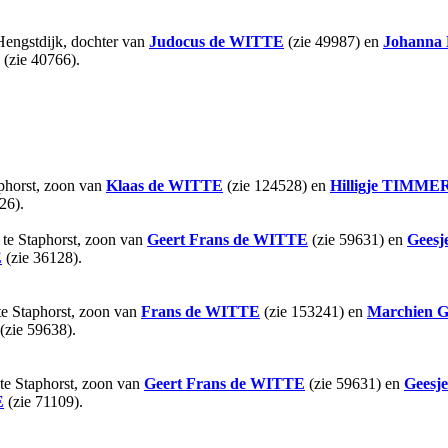
Hengstdijk, dochter van
Judocus
de WITTE
(zie 49987) en
Johanna 
(zie 40766).
phorst, zoon van
Klaas
de WITTE
(zie 124528) en
Hilligje
TIMME
26).
te Staphorst, zoon van
Geert Frans
de WITTE
(zie 59631) en
Geesj
E
(zie 36128).
e Staphorst, zoon van
Frans
de WITTE
(zie 153241) en
Marchien G
(zie 59638).
te Staphorst, zoon van
Geert Frans
de WITTE
(zie 59631) en
Geesje
E
(zie 71109).