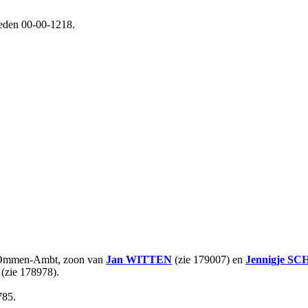
leden 00-00-1218.
e Ommen-Ambt, zoon van
Jan
WITTEN
(zie 179007) en
Jennigje
SC
(zie 178978).
785.