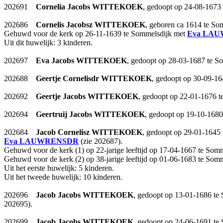
202691
Cornelia Jacobs
WITTEKOEK
, gedoopt op 24-08-1673
202686
Cornelis Jacobsz
WITTEKOEK
, geboren ca 1614 te So
Gehuwd voor de kerk op 26-11-1639 te Sommelsdijk met
Eva
LAU
Uit dit huwelijk: 3 kinderen.
202697
Eva Jacobs
WITTEKOEK
, gedoopt op 28-03-1687 te S
202688
Geertje Cornelisdr
WITTEKOEK
, gedoopt op 30-09-16
202692
Geertje Jacobs
WITTEKOEK
, gedoopt op 22-01-1676 t
202694
Geertruij Jacobs
WITTEKOEK
, gedoopt op 19-10-1680
202684
Jacob Cornelisz
WITTEKOEK
, gedoopt op 29-01-1645 
Eva
LAUWRENSDR
(zie 202687).
Gehuwd voor de kerk (1) op 22-jarige leeftijd op 17-04-1667 te Som
Gehuwd voor de kerk (2) op 38-jarige leeftijd op 01-06-1683 te Som
Uit het eerste huwelijk: 5 kinderen.
Uit het tweede huwelijk: 10 kinderen.
202696
Jacob Jacobs
WITTEKOEK
, gedoopt op 13-01-1686 te
202695).
202699
Jacob Jacobs
WITTEKOEK
, gedoopt op 24-06-1691 te