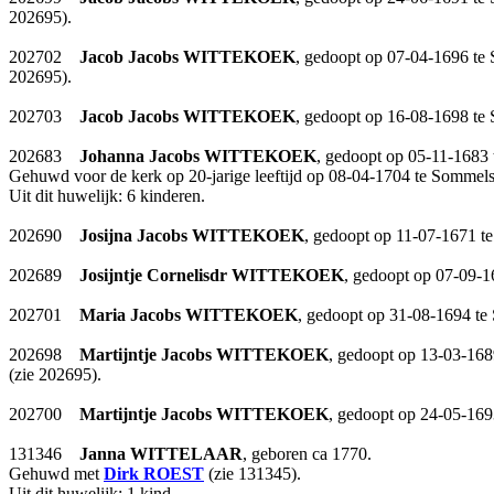
202695).
202702
Jacob Jacobs
WITTEKOEK
, gedoopt op 07-04-1696 te
202695).
202703
Jacob Jacobs
WITTEKOEK
, gedoopt op 16-08-1698 te
202683
Johanna Jacobs
WITTEKOEK
, gedoopt op 05-11-1683
Gehuwd voor de kerk op 20-jarige leeftijd op 08-04-1704 te Sommel
Uit dit huwelijk: 6 kinderen.
202690
Josijna Jacobs
WITTEKOEK
, gedoopt op 11-07-1671 t
202689
Josijntje Cornelisdr
WITTEKOEK
, gedoopt op 07-09-1
202701
Maria Jacobs
WITTEKOEK
, gedoopt op 31-08-1694 te
202698
Martijntje Jacobs
WITTEKOEK
, gedoopt op 13-03-168
(zie 202695).
202700
Martijntje Jacobs
WITTEKOEK
, gedoopt op 24-05-169
131346
Janna
WITTELAAR
, geboren ca 1770.
Gehuwd met
Dirk
ROEST
(zie 131345).
Uit dit huwelijk: 1 kind.