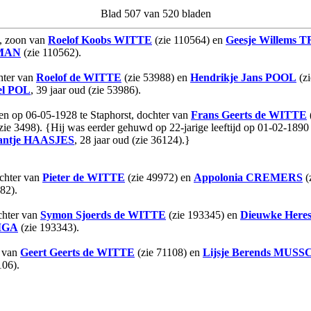
Blad 507 van 520 bladen
t, zoon van
Roelof Koobs
WITTE
(zie 110564) en
Geesje Willems
T
MAN
(zie 110562).
hter van
Roelof
de WITTE
(zie 53988) en
Hendrikje Jans
POOL
(zi
l
POL
, 39 jaar oud (zie 53986).
den op 06-05-1928 te Staphorst, dochter van
Frans Geerts
de WITTE
(zie 3498). {Hij was eerder gehuwd op 22-jarige leeftijd op 01-02-1890
antje
HAASJES
, 28 jaar oud (zie 36124).}
ochter van
Pieter
de WITTE
(zie 49972) en
Appolonia
CREMERS
(
82).
chter van
Symon Sjoerds
de WITTE
(zie 193345) en
Dieuwke Here
IGA
(zie 193343).
n van
Geert Geerts
de WITTE
(zie 71108) en
Lijsje Berends
MUSS
106).