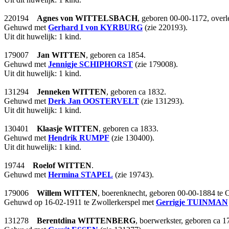
220194
Agnes
von WITTELSBACH
, geboren 00-00-1172, over
Gehuwd met
Gerhard I
von KYRBURG
(zie 220193).
Uit dit huwelijk: 1 kind.
179007
Jan
WITTEN
, geboren ca 1854.
Gehuwd met
Jennigje
SCHIPHORST
(zie 179008).
Uit dit huwelijk: 1 kind.
131294
Jenneken
WITTEN
, geboren ca 1832.
Gehuwd met
Derk Jan
OOSTERVELT
(zie 131293).
Uit dit huwelijk: 1 kind.
130401
Klaasje
WITTEN
, geboren ca 1833.
Gehuwd met
Hendrik
RUMPF
(zie 130400).
Uit dit huwelijk: 1 kind.
19744
Roelof
WITTEN
.
Gehuwd met
Hermina
STAPEL
(zie 19743).
179006
Willem
WITTEN
, boerenknecht, geboren 00-00-1884 t
Gehuwd op 16-02-1911 te Zwollerkerspel met
Gerrigje
TUINMAN
131278
Berentdina
WITTENBERG
, boerwerkster, geboren ca 1