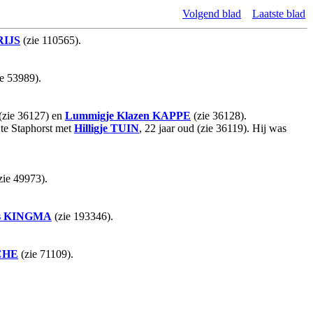
Volgend blad
Laatste blad
RIJS
(zie 110565).
e 53989).
(zie 36127) en
Lummigje Klazen
KAPPE
(zie 36128).
 te Staphorst met
Hilligje
TUIN
, 22 jaar oud (zie 36119). Hij was
zie 49973).
s
KINGMA
(zie 193346).
CHE
(zie 71109).