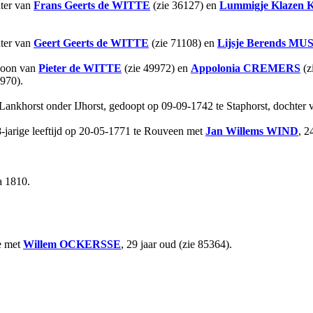
hter van
Frans Geerts
de WITTE
(zie 36127) en
Lummigje Klazen
hter van
Geert Geerts
de WITTE
(zie 71108) en
Lijsje Berends
MUS
 zoon van
Pieter
de WITTE
(zie 49972) en
Appolonia
CREMERS
(z
970).
 Lankhorst onder IJhorst, gedoopt op 09-09-1742 te Staphorst, dochter
jarige leeftijd op 20-05-1771 te Rouveen met
Jan Willems
WIND
, 2
a 1810.
ee met
Willem
OCKERSSE
, 29 jaar oud (zie 85364).