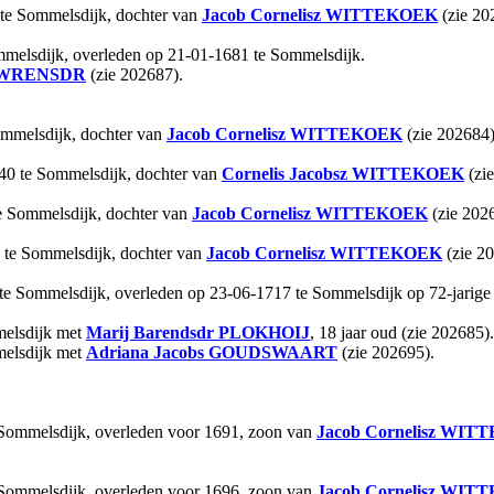
 te Sommelsdijk, dochter van
Jacob Cornelisz
WITTEKOEK
(zie 20
mmelsdijk, overleden op 21-01-1681 te Sommelsdijk.
WRENSDR
(zie 202687).
ommelsdijk, dochter van
Jacob Cornelisz
WITTEKOEK
(zie 202684
40 te Sommelsdijk, dochter van
Cornelis Jacobsz
WITTEKOEK
(zi
e Sommelsdijk, dochter van
Jacob Cornelisz
WITTEKOEK
(zie 202
 te Sommelsdijk, dochter van
Jacob Cornelisz
WITTEKOEK
(zie 2
te Sommelsdijk, overleden op 23-06-1717 te Sommelsdijk op 72-jarige 
melsdijk met
Marij Barendsdr
PLOKHOIJ
, 18 jaar oud (zie 202685).
melsdijk met
Adriana Jacobs
GOUDSWAART
(zie 202695).
 Sommelsdijk, overleden voor 1691, zoon van
Jacob Cornelisz
WITT
 Sommelsdijk, overleden voor 1696, zoon van
Jacob Cornelisz
WITT