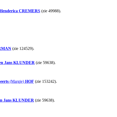
Henderica
CREMERS
(zie 49988).
RMAN
(zie 124529).
en Jans
KLUNDER
(zie 59638).
eerts
(Margje)
HOF
(zie 153242).
n Jans
KLUNDER
(zie 59638).