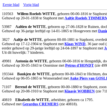
Eerste blad
Vorig blad
110563
Willem Roelofs
WITTE
, geboren 00-00-1816 te Staphors
Gehuwd op 20-01-1838 te Staphorst met
Aaltje Roelofs
TIMMER
53987
Aaltien
de WITTE
, geboren op 27-06-1828 te Ruinen, doc
Gehuwd op 36-jarige leeftijd op 14-01-1865 te Hoogeveen met
Danie
3827
Aaltje
de WITTE
, geboren 00-00-1881 te Staphorst, overle
Gehuwd op 17-12-1904 te Staphorst met
Klaas
WIND
, 36 jaar oud 
eerder gehuwd op 29-jarige leeftijd op 24-04-1897 te Staphorst met
J
Uit dit huwelijk: 7 kinderen.
49981
Antonia
de WITTE
, geboren 00-00-1816 te Hengstdijk, d
Gehuwd op 30-05-1843 te Ossenisse met
Petrus
d'HONDT
(zie 499
193344
Baukjen
de WITTE
, geboren 00-00-1843 te Hichtum, do
Gehuwd op 06-05-1865 te Wonseradeel met
Auke Piers
van GOSL
71107
Berend
de WITTE
, geboren 00-00-1880 te Staphorst, zoo
Gehuwd op 20-08-1910 te Staphorst met
Klaasje
WOBBEN
(zie 71
40819
Elisabeth
de WITTE
, arbeidster, geboren ca 1795.
Gehuwd met
Gerardus
CREMERS
(zie 40818).