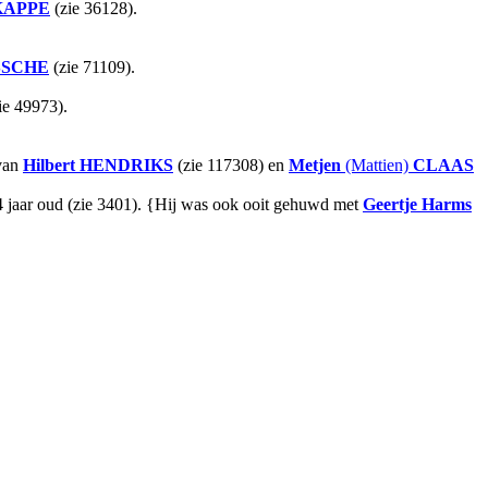
KAPPE
(zie 36128).
SCHE
(zie 71109).
ie 49973).
 van
Hilbert
HENDRIKS
(zie 117308) en
Metjen
(Mattien)
CLAAS
4 jaar oud (zie 3401). {Hij was ook ooit gehuwd met
Geertje Harms