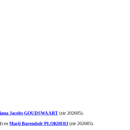
iana Jacobs
GOUDSWAART
(zie 202695).
4) en
Marij Barendsdr
PLOKHOIJ
(zie 202685).