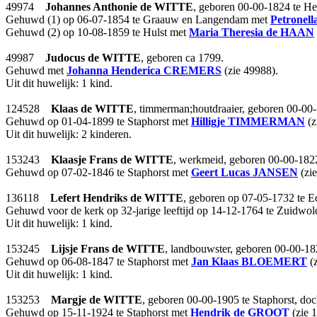
49974
Johannes Anthonie
de WITTE
, geboren 00-00-1824 te He
Gehuwd (1) op 06-07-1854 te Graauw en Langendam met
Petronell
Gehuwd (2) op 10-08-1859 te Hulst met
Maria Theresia
de HAAN
49987
Judocus
de WITTE
, geboren ca 1799.
Gehuwd met
Johanna Henderica
CREMERS
(zie 49988).
Uit dit huwelijk: 1 kind.
124528
Klaas
de WITTE
, timmerman;houtdraaier, geboren 00-00-
Gehuwd op 01-04-1899 te Staphorst met
Hilligje
TIMMERMAN
(z
Uit dit huwelijk: 2 kinderen.
153243
Klaasje Frans
de WITTE
, werkmeid, geboren 00-00-1822
Gehuwd op 07-02-1846 te Staphorst met
Geert Lucas
JANSEN
(zi
136118
Lefert Hendriks
de WITTE
, geboren op 07-05-1732 te E
Gehuwd voor de kerk op 32-jarige leeftijd op 14-12-1764 te Zuidwo
Uit dit huwelijk: 1 kind.
153245
Lijsje Frans
de WITTE
, landbouwster, geboren 00-00-18
Gehuwd op 06-08-1847 te Staphorst met
Jan Klaas
BLOEMERT
(z
Uit dit huwelijk: 1 kind.
153253
Margje
de WITTE
, geboren 00-00-1905 te Staphorst, do
Gehuwd op 15-11-1924 te Staphorst met
Hendrik
de GROOT
(zie 