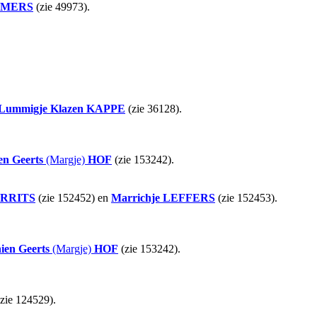
EMERS
(zie 49973).
Lummigje Klazen
KAPPE
(zie 36128).
en Geerts
(Margje)
HOF
(zie 153242).
RRITS
(zie 152452) en
Marrichje
LEFFERS
(zie 152453).
ien Geerts
(Margje)
HOF
(zie 153242).
zie 124529).