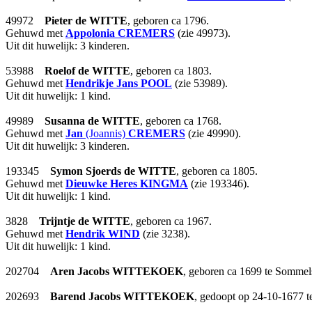
49972
Pieter
de WITTE
, geboren ca 1796.
Gehuwd met
Appolonia
CREMERS
(zie 49973).
Uit dit huwelijk: 3 kinderen.
53988
Roelof
de WITTE
, geboren ca 1803.
Gehuwd met
Hendrikje Jans
POOL
(zie 53989).
Uit dit huwelijk: 1 kind.
49989
Susanna
de WITTE
, geboren ca 1768.
Gehuwd met
Jan
(Joannis)
CREMERS
(zie 49990).
Uit dit huwelijk: 3 kinderen.
193345
Symon Sjoerds
de WITTE
, geboren ca 1805.
Gehuwd met
Dieuwke Heres
KINGMA
(zie 193346).
Uit dit huwelijk: 1 kind.
3828
Trijntje
de WITTE
, geboren ca 1967.
Gehuwd met
Hendrik
WIND
(zie 3238).
Uit dit huwelijk: 1 kind.
202704
Aren Jacobs
WITTEKOEK
, geboren ca 1699 te Sommel
202693
Barend Jacobs
WITTEKOEK
, gedoopt op 24-10-1677 