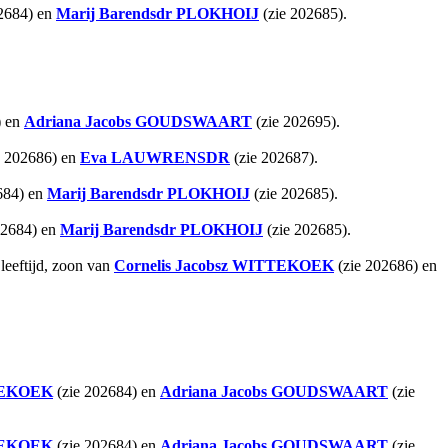
2684) en
Marij Barendsdr
PLOKHOIJ
(zie 202685).
) en
Adriana Jacobs
GOUDSWAART
(zie 202695).
e 202686) en
Eva
LAUWRENSDR
(zie 202687).
684) en
Marij Barendsdr
PLOKHOIJ
(zie 202685).
02684) en
Marij Barendsdr
PLOKHOIJ
(zie 202685).
leeftijd, zoon van
Cornelis Jacobsz
WITTEKOEK
(zie 202686) en
EKOEK
(zie 202684) en
Adriana Jacobs
GOUDSWAART
(zie
EKOEK
(zie 202684) en
Adriana Jacobs
GOUDSWAART
(zie