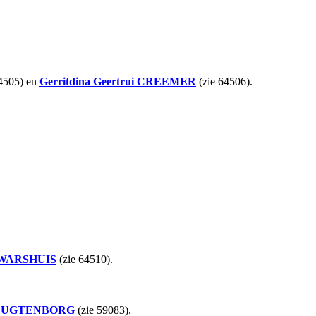
4505) en
Gerritdina Geertrui
CREEMER
(zie 64506).
WARSHUIS
(zie 64510).
LUGTENBORG
(zie 59083).