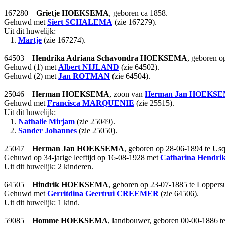
167280
Grietje
HOEKSEMA
, geboren ca 1858.
Gehuwd met
Siert
SCHALEMA
(zie 167279).
Uit dit huwelijk:
1.
Martje
(zie 167274).
64503
Hendrika Adriana Schavondra
HOEKSEMA
, geboren o
Gehuwd (1) met
Albert
NIJLAND
(zie 64502).
Gehuwd (2) met
Jan
ROTMAN
(zie 64504).
25046
Herman
HOEKSEMA
, zoon van
Herman Jan
HOEKSE
Gehuwd met
Francisca
MARQUENIE
(zie 25515).
Uit dit huwelijk:
1.
Nathalie Mirjam
(zie 25049).
2.
Sander Johannes
(zie 25050).
25047
Herman Jan
HOEKSEMA
, geboren op 28-06-1894 te Usq
Gehuwd op 34-jarige leeftijd op 16-08-1928 met
Catharina Hendri
Uit dit huwelijk: 2 kinderen.
64505
Hindrik
HOEKSEMA
, geboren op 23-07-1885 te Lopper
Gehuwd met
Gerritdina Geertrui
CREEMER
(zie 64506).
Uit dit huwelijk: 1 kind.
59085
Homme
HOEKSEMA
, landbouwer, geboren 00-00-1886 t