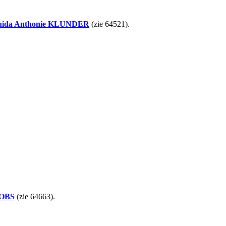
uida Anthonie
KLUNDER
(zie 64521).
OBS
(zie 64663).