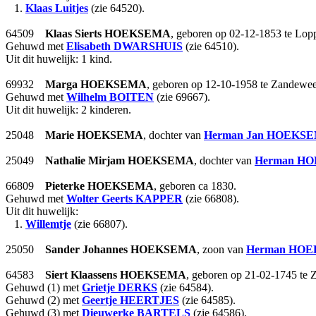
1.
Klaas Luitjes
(zie 64520).
64509
Klaas Sierts
HOEKSEMA
, geboren op 02-12-1853 te Lo
Gehuwd met
Elisabeth
DWARSHUIS
(zie 64510).
Uit dit huwelijk: 1 kind.
69932
Marga
HOEKSEMA
, geboren op 12-10-1958 te Zandewee
Gehuwd met
Wilhelm
BOITEN
(zie 69667).
Uit dit huwelijk: 2 kinderen.
25048
Marie
HOEKSEMA
, dochter van
Herman Jan
HOEKS
25049
Nathalie Mirjam
HOEKSEMA
, dochter van
Herman
HO
66809
Pieterke
HOEKSEMA
, geboren ca 1830.
Gehuwd met
Wolter Geerts
KAPPER
(zie 66808).
Uit dit huwelijk:
1.
Willemtje
(zie 66807).
25050
Sander Johannes
HOEKSEMA
, zoon van
Herman
HOE
64583
Siert Klaassens
HOEKSEMA
, geboren op 21-02-1745 te Z
Gehuwd (1) met
Grietje
DERKS
(zie 64584).
Gehuwd (2) met
Geertje
HEERTJES
(zie 64585).
Gehuwd (3) met
Dieuwerke
BARTELS
(zie 64586).