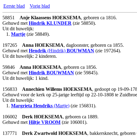
Eerste blad
Vorig blad
58851
Anje Klaassens
HOEKSEMA
, geboren ca 1816.
Gehuwd met
Hindrik
KLUNDER
(zie 58850).
Uit dit huwelijk:
1.
Martje
(zie 58849).
197265
Anna
HOEKSEMA
, dagloonster, geboren ca 1855.
Gehuwd met
Hendrik
(Hindrik)
BOUWMAN
(zie 197264).
Uit dit huwelijk: 2 kinderen.
59846
Anna
HOEKSEMA
, geboren ca 1856.
Gehuwd met
Hindrik
BOUWMAN
(zie 59845).
Uit dit huwelijk: 1 kind.
156833
Annechien Willems
HOEKSEMA
, gedoopt op 19-09-178
Gehuwd voor de kerk op 25-jarige leeftijd op 22-10-1808 te Zuidbro
Uit dit huwelijk:
1.
Margrieta Hendriks
(Martje)
(zie 156831).
106002
Derk
HOEKSEMA
, geboren ca 1889.
Gehuwd met
Hiltje
VROOM
(zie 106001).
137771
Derk Zwartwold
HOEKSEMA
, bakkersknecht, geboren