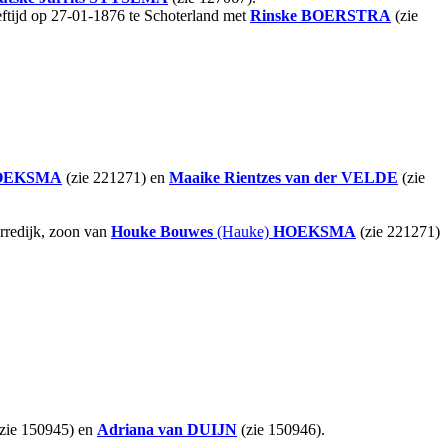
eeftijd op 27-01-1876 te Schoterland met
Rinske
BOERSTRA
(zie
OEKSMA
(zie 221271) en
Maaike Rientzes
van der VELDE
(zie
rredijk, zoon van
Houke Bouwes
(Hauke)
HOEKSMA
(zie 221271)
zie 150945) en
Adriana
van DUIJN
(zie 150946).