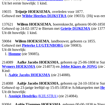
Uit het eerste huwelijk: 1 kind.
19035
Trijntje
HOEKSEMA
, overleden voor 1877.
Gehuwd met
Wibbe Heerkes
DIJKSTRA
(zie 19033). {Hij was e
137621
Willem
HOEKSEMA
, boerenknecht, geboren 00-00-1850
Gehuwd op 24-02-1872 te Bierum met
Grietje
DIJKEMA
(zie 1377
Uit dit huwelijk: 1 kind.
59084
Willem
HOEKSEMA
, landbouwer, geboren ca 1855.
Gehuwd met
Pieterke
LUGTENBORG
(zie 59083).
Uit dit huwelijk:
1.
Homme
(zie 59085).
214089
Aafke Jacobs
HOEKSMA
, geboren op 25-06-1808 te Sur
Wymers
HOEKSMA
(zie 214073) en
Jebbe Klazes
de JONG
(zie 
Kind:
1.
Aaltje Jacobs
HOEKSMA
(zie 214088).
214088
Aaltje Jacobs
HOEKSMA
, geboren op 24-10-1834 te Sur
Gehuwd op 23-jarige leeftijd op 15-05-1858 te Achtkarspelen met
He
Uit dit huwelijk:
1.
Annigje Hendriks
(KIJLSTRA)
(zie 214084).
93094
Aaltje Tjammes
HOEKSMA
, geboren 00-00-1838 te Nie