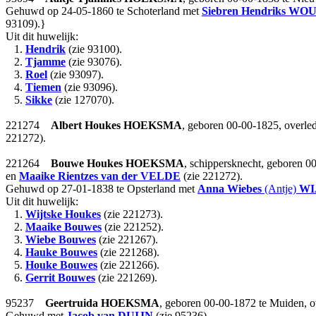
Gehuwd op 24-05-1860 te Schoterland met
Siebren Hendriks
WOU
93109).}
Uit dit huwelijk:
1.
Hendrik
(zie 93100).
2.
Tjamme
(zie 93076).
3.
Roel
(zie 93097).
4.
Tiemen
(zie 93096).
5.
Sikke
(zie 127070).
221274
Albert Houkes
HOEKSMA
, geboren 00-00-1825, overle
221272).
221264
Bouwe Houkes
HOEKSMA
, schippersknecht, geboren 
en
Maaike Rientzes
van der VELDE
(zie 221272).
Gehuwd op 27-01-1838 te Opsterland met
Anna Wiebes
(Antje)
WI
Uit dit huwelijk:
1.
Wijtske Houkes
(zie 221273).
2.
Maaike Bouwes
(zie 221252).
3.
Wiebe Bouwes
(zie 221267).
4.
Hauke Bouwes
(zie 221268).
5.
Houke Bouwes
(zie 221266).
6.
Gerrit Bouwes
(zie 221269).
95237
Geertruida
HOEKSMA
, geboren 00-00-1872 te Muiden, 
Gehuwd met
Jacob
van DUIJN
(zie 95236).