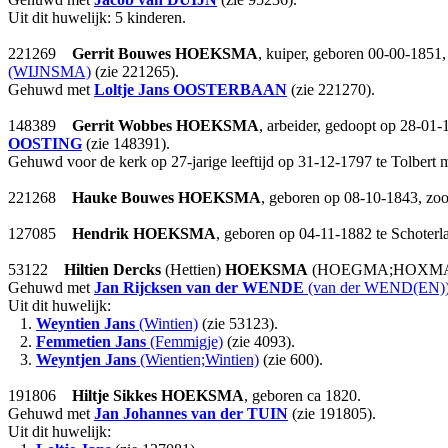
Uit dit huwelijk: 5 kinderen.
221269
Gerrit Bouwes
HOEKSMA
, kuiper, geboren 00-00-1851
(WIJNSMA)
(zie 221265).
Gehuwd met
Loltje Jans
OOSTERBAAN
(zie 221270).
148389
Gerrit Wobbes
HOEKSMA
, arbeider, gedoopt op 28-01-
OOSTING
(zie 148391).
Gehuwd voor de kerk op 27-jarige leeftijd op 31-12-1797 te Tolbert 
221268
Hauke Bouwes
HOEKSMA
, geboren op 08-10-1843, zo
127085
Hendrik
HOEKSMA
, geboren op 04-11-1882 te Schoter
53122
Hiltien Dercks
(Hettien)
HOEKSMA
(HOEGMA;HOXMA), 
Gehuwd met
Jan Rijcksen
van der WENDE
(van der WEND(EN)
Uit dit huwelijk:
1.
Weyntien Jans
(Wintien)
(zie 53123).
2.
Femmetien Jans
(Femmigje)
(zie 4093).
3.
Weyntjen Jans
(Wientien;Wintien)
(zie 600).
191806
Hiltje Sikkes
HOEKSMA
, geboren ca 1820.
Gehuwd met
Jan Johannes
van der TUIN
(zie 191805).
Uit dit huwelijk: