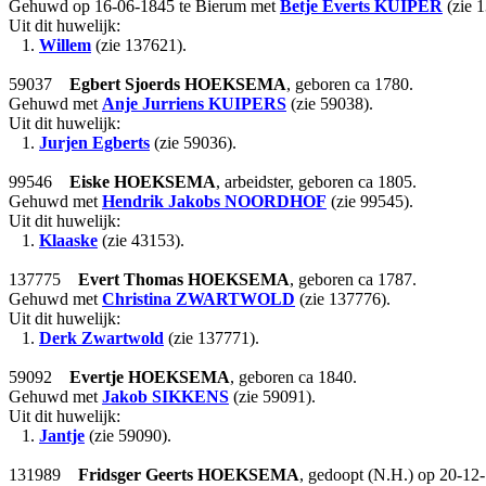
Gehuwd op 16-06-1845 te Bierum met
Betje Everts
KUIPER
(zie 
Uit dit huwelijk:
1.
Willem
(zie 137621).
59037
Egbert Sjoerds
HOEKSEMA
, geboren ca 1780.
Gehuwd met
Anje Jurriens
KUIPERS
(zie 59038).
Uit dit huwelijk:
1.
Jurjen Egberts
(zie 59036).
99546
Eiske
HOEKSEMA
, arbeidster, geboren ca 1805.
Gehuwd met
Hendrik Jakobs
NOORDHOF
(zie 99545).
Uit dit huwelijk:
1.
Klaaske
(zie 43153).
137775
Evert Thomas
HOEKSEMA
, geboren ca 1787.
Gehuwd met
Christina
ZWARTWOLD
(zie 137776).
Uit dit huwelijk:
1.
Derk Zwartwold
(zie 137771).
59092
Evertje
HOEKSEMA
, geboren ca 1840.
Gehuwd met
Jakob
SIKKENS
(zie 59091).
Uit dit huwelijk:
1.
Jantje
(zie 59090).
131989
Fridsger Geerts
HOEKSEMA
, gedoopt (N.H.) op 20-12