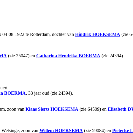
p 04-08-1922 te Rotterdam, dochter van
Hindrik
HOEKSEMA
(zie 6
MA
(zie 25047) en
Catharina Hendrika
BOERMA
(zie 24394).
uert.
ka
BOERMA
, 33 jaar oud (zie 24394).
sum, zoon van
Klaas Sierts
HOEKSEMA
(zie 64509) en
Elisabeth
D
e Wetsinge, zoon van
Willem
HOEKSEMA
(zie 59084) en
Pieterke