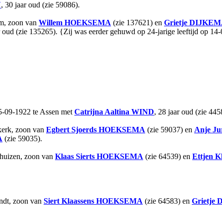
N
, 30 jaar oud (zie 59086).
um, zoon van
Willem
HOEKSEMA
(zie 137621) en
Grietje
DIJKEM
ar oud (zie 135265). {Zij was eerder gehuwd op 24-jarige leeftijd op 1
5-09-1922 te Assen met
Catrijna Aaltina
WIND
, 28 jaar oud (zie 445
kerk, zoon van
Egbert Sjoerds
HOEKSEMA
(zie 59037) en
Anje Ju
A
(zie 59035).
thuizen, zoon van
Klaas Sierts
HOEKSEMA
(zie 64539) en
Ettjen K
andt, zoon van
Siert Klaassens
HOEKSEMA
(zie 64583) en
Grietje