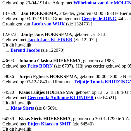
Gehuwd op 29-04-1914 te Adorp met
Wilhelmina
van der MOLE
137620
Jan
HOEKSEMA
, arbeider, geboren 00-00-1883 te Bier
Gehuwd op 03-07-1919 te Groningen met
Geertje
de JONG
, 44 ja
Groningen van
Jacob
van WIJK
(zie 132473).}
122073
Jantje Jans
HOEKSEMA
, geboren ca 1813.
Gehuwd met
Jacob Jans
KLEIKER
(zie 122072).
Uit dit huwelijk:
1.
Berend Jacobs
(zie 122070).
43693
Johanna Clasina
HOEKSEMA
, geboren ca 1883.
Gehuwd met
Feico
BORN
(zie 6707). {Hij was eerder gehuwd op 0
59036
Jurjen Egberts
HOEKSEMA
, geboren 00-00-1800 te Nie
Gehuwd op 07-12-1840 te Ulrum met
Trijntje Tonnis
KRUIZING
64520
Klaas Luitjes
HOEKSEMA
, geboren op 13-12-1818 te Ui
Gehuwd met
Geertruida Anthonie
KLUNDER
(zie 64521).
Uit dit huwelijk:
1.
Klaas Sierts
(zie 64509).
64539
Klaas Sierts
HOEKSEMA
, geboren op 30-01-1790 te 't Z
Gehuwd met
Ettjen Klaasjen
SMIT
(zie 64540).
Uit dit huwelijk: