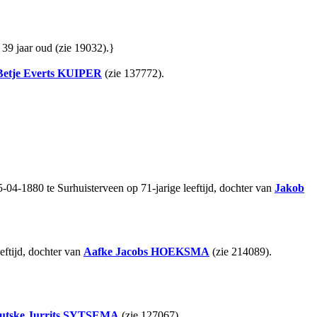
, 39 jaar oud (zie 19032).}
Betje Everts
KUIPER
(zie 137772).
-04-1880 te Surhuisterveen op 71-jarige leeftijd, dochter van
Jakob
eftijd, dochter van
Aafke Jacobs
HOEKSMA
(zie 214089).
utske Jurrits
SYTSEMA
(zie 127067).