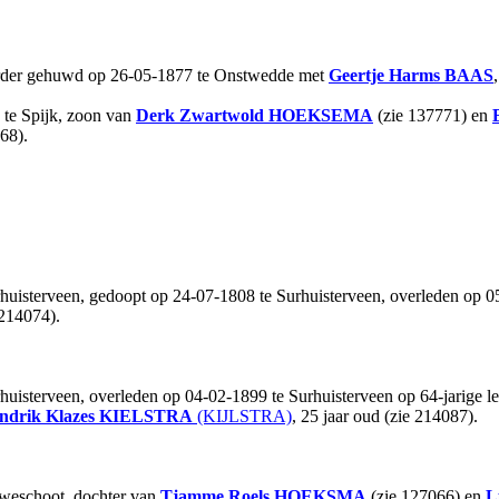
erder gehuwd op 26-05-1877 te Onstwedde met
Geertje Harms
BAAS
 te Spijk, zoon van
Derk Zwartwold
HOEKSEMA
(zie 137771) en
68).
huisterveen, gedoopt op 24-07-1808 te Surhuisterveen, overleden op 05
214074).
huisterveen, overleden op 04-02-1899 te Surhuisterveen op 64-jarige le
ndrik Klazes
KIELSTRA
(KIJLSTRA)
, 25 jaar oud (zie 214087).
uweschoot, dochter van
Tjamme Roels
HOEKSMA
(zie 127066) en
L