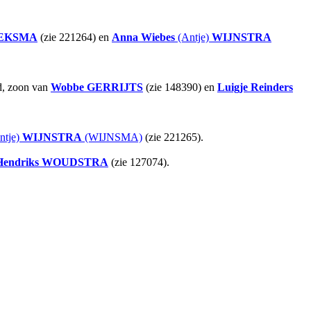
EKSMA
(zie 221264) en
Anna Wiebes
(Antje)
WIJNSTRA
jd, zoon van
Wobbe
GERRIJTS
(zie 148390) en
Luigje Reinders
ntje)
WIJNSTRA
(WIJNSMA)
(zie 221265).
Hendriks
WOUDSTRA
(zie 127074).