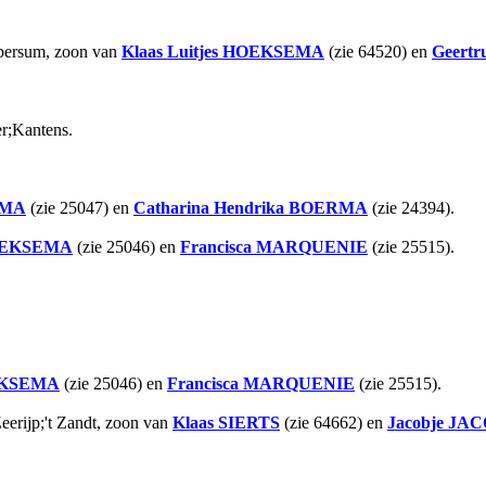
ppersum, zoon van
Klaas Luitjes
HOEKSEMA
(zie 64520) en
Geertr
r;Kantens.
EMA
(zie 25047) en
Catharina Hendrika
BOERMA
(zie 24394).
EKSEMA
(zie 25046) en
Francisca
MARQUENIE
(zie 25515).
KSEMA
(zie 25046) en
Francisca
MARQUENIE
(zie 25515).
eerijp;'t Zandt, zoon van
Klaas
SIERTS
(zie 64662) en
Jacobje
JAC