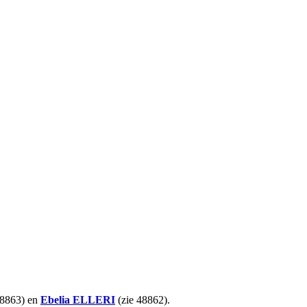
48863) en
Ebelia
ELLERI
(zie 48862).