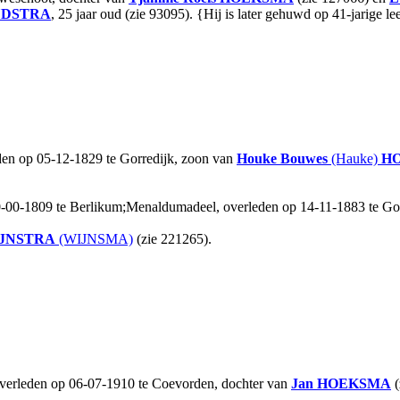
DSTRA
, 25 jaar oud (zie 93095). {Hij is later gehuwd op 41-jarige l
den op 05-12-1829 te Gorredijk, zoon van
Houke Bouwes
(Hauke)
H
00-00-1809 te Berlikum;Menaldumadeel, overleden op 14-11-1883 te Go
JNSTRA
(WIJNSMA)
(zie 221265).
overleden op 06-07-1910 te Coevorden, dochter van
Jan
HOEKSMA
(