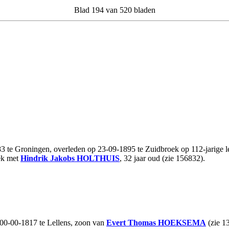
Blad 194 van 520 bladen
3 te Groningen, overleden op 23-09-1895 te Zuidbroek op 112-jarige le
ek met
Hindrik Jakobs
HOLTHUIS
, 32 jaar oud (zie 156832).
 00-00-1817 te Lellens, zoon van
Evert Thomas
HOEKSEMA
(zie 1