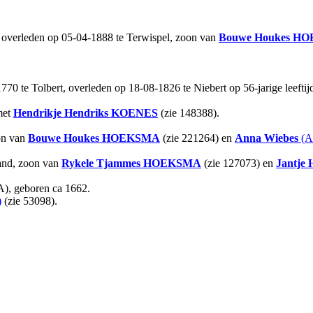
, overleden op 05-04-1888 te Terwispel, zoon van
Bouwe Houkes
HO
1770 te Tolbert, overleden op 18-08-1826 te Niebert op 56-jarige leefti
met
Hendrikje Hendriks
KOENES
(zie 148388).
on van
Bouwe Houkes
HOEKSMA
(zie 221264) en
Anna Wiebes
(A
land, zoon van
Rykele Tjammes
HOEKSMA
(zie 127073) en
Jantje 
geboren ca 1662.
)
(zie 53098).