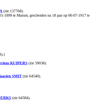
A
(zie 137768).
4-01-1899 te Marum, gescheiden na 18 jaar op 06-07-1917 te
8).}
rriens
KUIPERS
(zie 59038).
laasjen
SMIT
(zie 64540).
DERKS
(zie 64584).