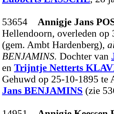
53654
Annigje Jans
PO
Hellendoorn, overleden op
(gem. Ambt Hardenberg),
a
BENJAMINS.
Dochter van
en
Trijntje Netterts
KLAV
Gehuwd op 25-10-1895 te 
Jans
BENJAMINS
(zie 53
14951
Annigje Keessen