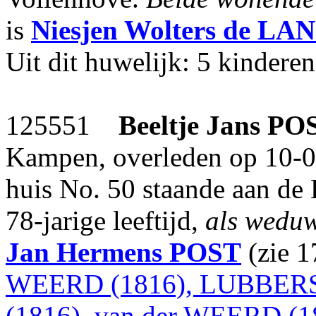
is
Niesjen Wolters
de LA
Uit dit huwelijk: 5 kinderen
125551
Beeltje Jans
PO
Kampen, overleden op 10-0
huis No. 50 staande aan de
78-jarige leeftijd,
als wedu
Jan Hermens
POST
(zie 
WEERD (1816), LUBBERS 
(1816), van der WEERD (1