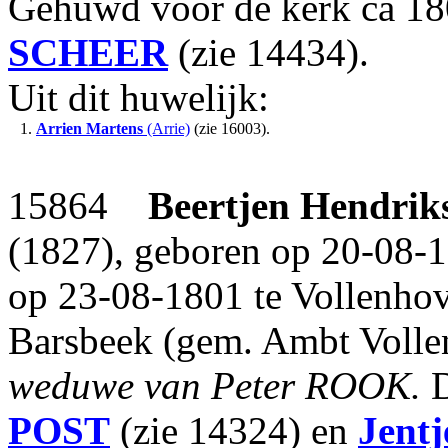
Gehuwd voor de kerk ca 1
SCHEER
(zie 14434).
Uit dit huwelijk:
1.
Arrien Martens
(Arrie)
(zie 16003).
15864
Beertjen Hendrik
(1827), geboren op 20-08-1
op 23-08-1801 te Vollenhov
Barsbeek (gem. Ambt Vollen
weduwe van Peter ROOK.
D
POST
(zie 14324) en
Jentj