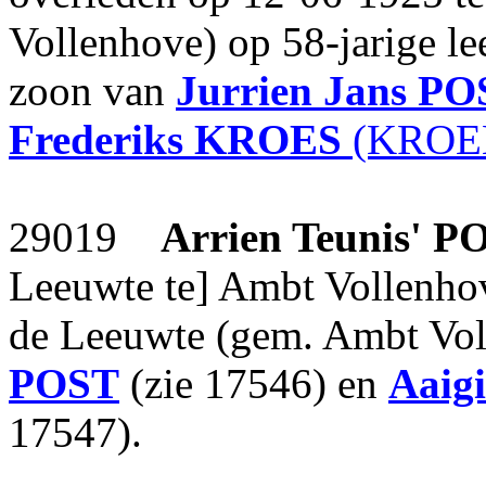
Vollenhove) op 58-jarige le
zoon van
Jurrien Jans
PO
Frederiks
KROES
(KROEK
29019
Arrien Teunis'
P
Leeuwte te] Ambt Vollenhov
de Leeuwte (gem. Ambt Vol
POST
(zie 17546) en
Aaig
17547).