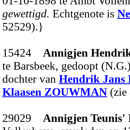
01-10-1898 te Ambt Volle
gewettigd.
Echtgenote is
Ne
52529).}
15424
Annigjen Hendri
te Barsbeek, gedoopt (N.G.
dochter van
Hendrik Jans
Klaasen
ZOUWMAN
(zie
29029
Annigjen Teunis'