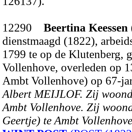
126137).
12290
Beertina Keessen
dienstmaagd (1822), arbeid
1799 te op de Klutenberg, 
Vollenhove, overleden op 1
Ambt Vollenhove) op 67-jari
Albert MEIJLOF.
Zij woond
Ambt Vollenhove. Zij woond
Geertje) te Ambt Vollenhove