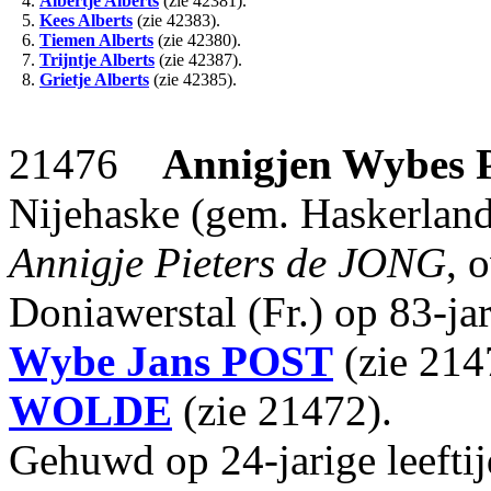
4.
Albertje Alberts
(zie 42381).
5.
Kees Alberts
(zie 42383).
6.
Tiemen Alberts
(zie 42380).
7.
Trijntje Alberts
(zie 42387).
8.
Grietje Alberts
(zie 42385).
21476
Annigjen Wybes
Nijehaske (gem. Haskerland 
Annigje Pieters de JONG
, 
Doniawerstal (Fr.) op 83-jar
Wybe Jans
POST
(zie 214
WOLDE
(zie 21472).
Gehuwd op 24-jarige leefti