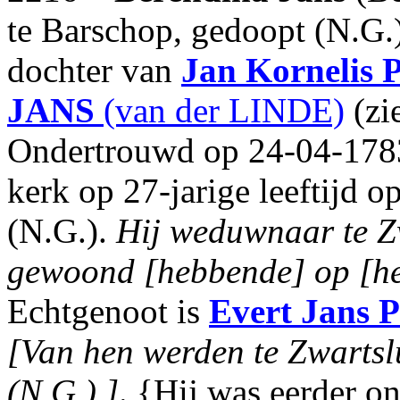
te Barschop, gedoopt (N.G.
dochter van
Jan Kornelis
JANS
(van der LINDE)
(zi
Ondertrouwd op 24-04-1783
kerk op 27-jarige leeftijd 
(N.G.).
Hij weduwnaar te Zwa
gewoond [hebbende] op [he
Echtgenoot is
Evert Jans
[Van hen werden te Zwartsl
(N.G.).]
. {Hij was eerder o