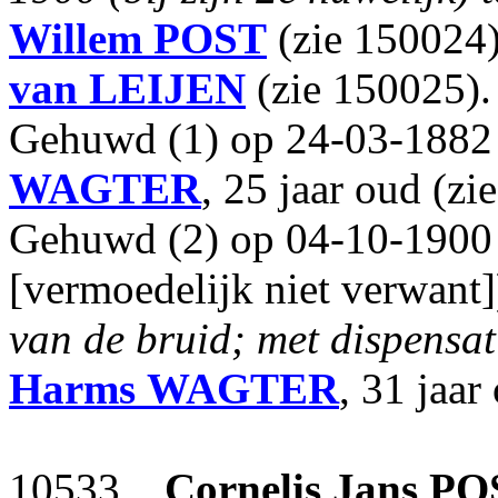
Willem
POST
(zie 150024
van LEIJEN
(zie 150025).
Gehuwd (1) op 24-03-1882 
WAGTER
, 25 jaar oud (zi
Gehuwd (2) op 04-10-1900 
[vermoedelijk niet verwant]
van de bruid; met dispensat
Harms
WAGTER
, 31 jaar
10533
Cornelis Jans
PO