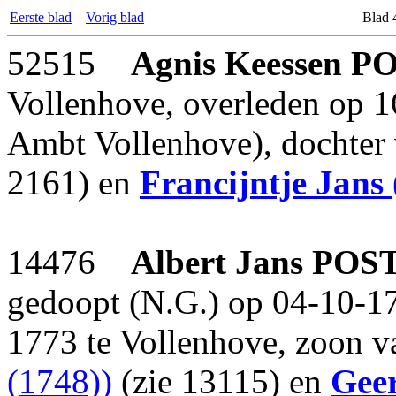
Eerste blad
Vorig blad
Blad 
52515
Agnis Keessen
PO
Vollenhove, overleden op 1
Ambt Vollenhove), dochter
2161) en
Francijntje Jans
14476
Albert Jans
POS
gedoopt (N.G.) op 04-10-17
1773 te Vollenhove, zoon 
(1748))
(zie 13115) en
Geer