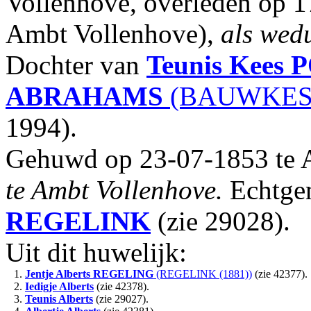
Vollenhove, overleden op 1
Ambt Vollenhove),
als wed
Dochter van
Teunis Kees
P
ABRAHAMS
(BAUWKES (
1994).
Gehuwd op 23-07-1853 te 
te Ambt Vollenhove.
Echtge
REGELINK
(zie 29028).
Uit dit huwelijk:
1.
Jentje Alberts
REGELING
(REGELINK (1881))
(zie 42377).
2.
Iedigje Alberts
(zie 42378).
3.
Teunis Alberts
(zie 29027).