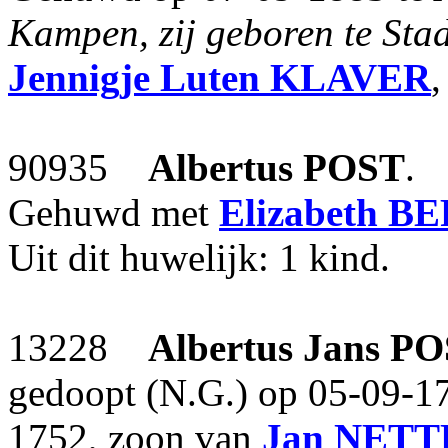
Kampen, zij geboren te Sta
Jennigje Luten
KLAVER
,
90935
Albertus
POST
.
Gehuwd met
Elizabeth
BE
Uit dit huwelijk: 1 kind.
13228
Albertus Jans
PO
gedoopt (N.G.) op 05-09-17
1752, zoon van
Jan
NETT