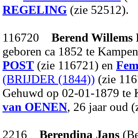
REGELING
(zie 52512).
116720
Berend Willems
geboren ca 1852 te Kampen
POST
(zie 116721) en
Fem
(BRIJDER (1844))
(zie 116
Gehuwd op 02-01-1879 te
van OENEN
, 26 jaar oud 
2216
Berendina Jans
(Be