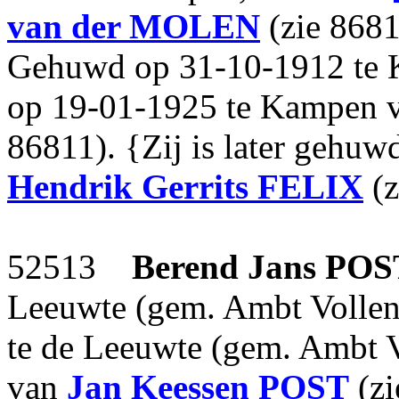
van der MOLEN
(zie 8681
Gehuwd op 31-10-1912 te K
op 19-01-1925 te Kampen 
86811). {Zij is later gehu
Hendrik Gerrits
FELIX
(z
52513
Berend Jans
POS
Leeuwte (gem. Ambt Vollen
te de Leeuwte (gem. Ambt V
van
Jan Keessen
POST
(zi