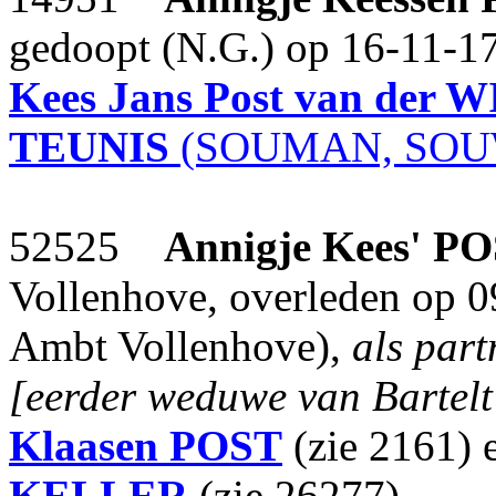
gedoopt (N.G.) op 16-11-17
Kees Jans Post
van der 
TEUNIS
(SOUMAN, SOU
52525
Annigje Kees'
PO
Vollenhove, overleden op 0
Ambt Vollenhove),
als par
[eerder weduwe van Barte
Klaasen
POST
(zie 2161) 
KELLER
(zie 26277).