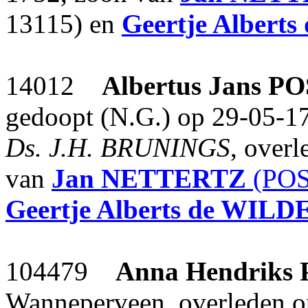
13115) en
Geertje Alberts
14012
Albertus Jans
PO
gedoopt (N.G.) op 29-05-1
Ds. J.H. BRUNINGS
, over
van
Jan
NETTERTZ
(POS
Geertje Alberts
de WILD
104479
Anna Hendriks
Wanneperveen, overleden o