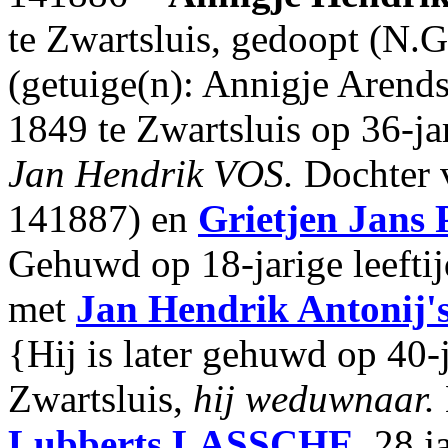
te Zwartsluis, gedoopt (N.G
(getuige(n): Annigje Aren
1849 te Zwartsluis op 36-jar
Jan Hendrik VOS.
Dochter
141887) en
Grietjen Jans
Gehuwd op 18-jarige leefti
met
Jan Hendrik Antonij'
{Hij is later gehuwd op 40-j
Zwartsluis,
hij weduwnaar.
Lubberts
LASSCHE
, 28 j