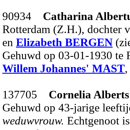
90934
Catharina Albert
Rotterdam (Z.H.), dochter 
en
Elizabeth
BERGEN
(zi
Gehuwd op 03-01-1930 te 
Willem Johannes'
MAST
,
137705
Cornelia Alberts
Gehuwd op 43-jarige leefti
weduwvrouw.
Echtgenoot i