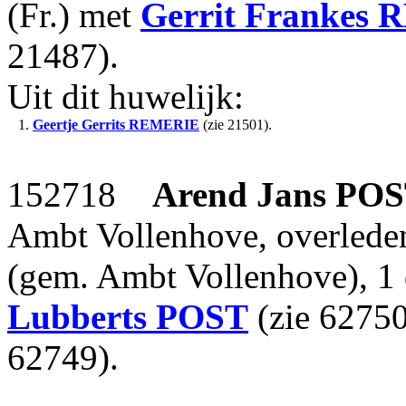
(Fr.) met
Gerrit Frankes
R
21487).
Uit dit huwelijk:
1.
Geertje Gerrits
REMERIE
(zie 21501).
152718
Arend Jans
POS
Ambt Vollenhove, overlede
(gem. Ambt Vollenhove), 1
Lubberts
POST
(zie 6275
62749).