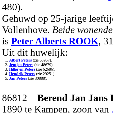
480).
Gehuwd op 25-jarige leefti
Vollenhove.
Beide wonende 
is
Peter Alberts
ROOK
, 3
Uit dit huwelijk:
1.
Albert Peters
(zie 63957).
2.
Jentjen Peters
(zie 48679).
3.
Hilligjen Peters
(zie 62686).
4.
Hendrik Peters
(zie 29251).
5.
Jan Peters
(zie 30888).
86812
Berend Jan Jans
1890 te Kampen, zoon van