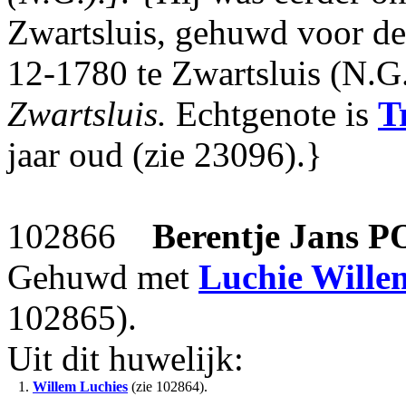
Zwartsluis, gehuwd voor de 
12-1780 te Zwartsluis (N.G
Zwartsluis.
Echtgenote is
T
jaar oud (zie 23096).}
102866
Berentje Jans
P
Gehuwd met
Luchie Wille
102865).
Uit dit huwelijk:
1.
Willem Luchies
(zie 102864).