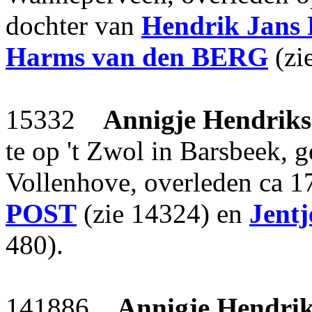
dochter van
Hendrik Jans
Harms
van den BERG
(zi
15332
Annigje Hendriks
te op 't Zwol in Barsbeek, 
Vollenhove, overleden ca 1
POST
(zie 14324) en
Jentj
480).
141886
Annigje Hendri