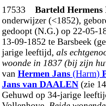
17533
Barteld Hermens
onderwijzer (<1852), gebor
gedoopt (N.G.) op 22-05-18
13-09-1852 te Barsbeek (g
jarige leeftijd,
als echtgeno
woonde in 1837 (bij zijn hu
van
Hermen Jans
(Harm)
Jans
van DAALEN
(zie 1
Gehuwd op 34-jarige leefti
Vollenhove.
Beide wonende 