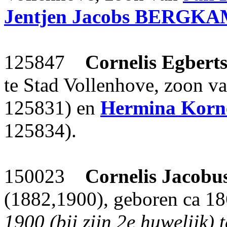
Jentjen Jacobs
BERGKA
125847
Cornelis Egbert
te Stad Vollenhove, zoon v
125831) en
Hermina Korne
125834).
150023
Cornelis Jacobu
(1882,1900), geboren ca 1
1900 (bij zijn 2e huwelijk)