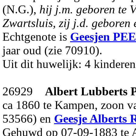
(N.G.),
hij j.m. geboren te 
Zwartsluis, zij j.d. geboren
Echtgenote is
Geesjen
PE
jaar oud (zie 70910).
Uit dit huwelijk: 4 kinderen
26929
Albert Lubberts
ca 1860 te Kampen, zoon 
53566) en
Geesje Alberts
Gehuwd op 07-09-1883 te 