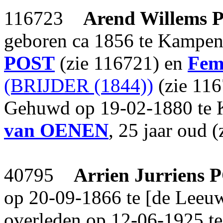
116723
Arend Willems
geboren ca 1856 te Kampen
POST
(zie 116721) en
Fem
(BRIJDER (1844))
(zie 116
Gehuwd op 19-02-1880 te
van OENEN
, 25 jaar oud 
40795
Arrien Jurriens
P
op 20-09-1866 te [de Leeuw
overleden op 12-06-1925 t