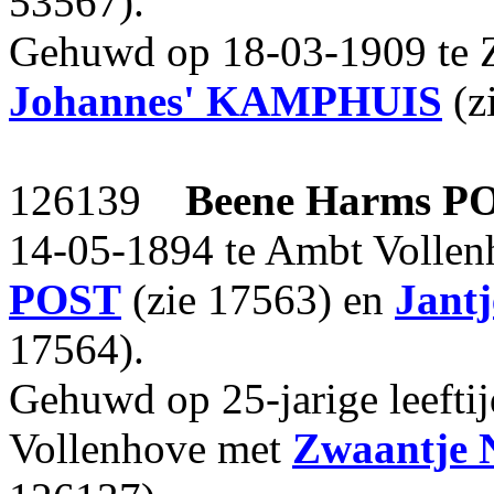
53567).
Gehuwd op 18-03-1909 te 
Johannes'
KAMPHUIS
(z
126139
Beene Harms
P
14-05-1894 te Ambt Vollen
POST
(zie 17563) en
Jant
17564).
Gehuwd op 25-jarige leefti
Vollenhove met
Zwaantje N