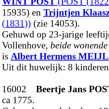
WINT POST
(POST (1822
15935) en
Trijntjen Klaas
(1831))
(zie 14053).
Gehuwd op 23-jarige leefti
Vollenhove,
beide wonende 
is
Albert Hermens
MEIJ
Uit dit huwelijk: 8 kinderen
16002
Beertje Jans
POS
ca 1775.