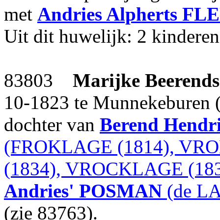
met
Andries Alpherts
FL
Uit dit huwelijk: 2 kinderen
83803
Marijke Beerends
10-1823 te Munnekeburen (g
dochter van
Berend Hendri
(FROKLAGE (1814), VR
(1834), VROCKLAGE (183
Andries'
POSMAN
(de LA
(zie 83763).