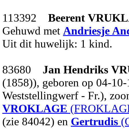
113392
Beerent
VRUKL
Gehuwd met
Andriesje And
Uit dit huwelijk: 1 kind.
83680
Jan Hendriks
VR
(1858)), geboren op 04-10-
Weststellingwerf - Fr.), zo
VROKLAGE
(FROKLAGE 
(zie 84042) en
Gertrudis
(G