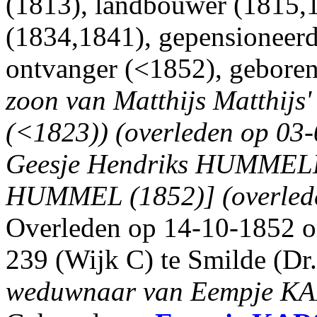
(1813), landbouwer (1815,1
(1834,1841), gepensioneerd
ontvanger (<1852), geboren
zoon van Matthijs Matthij
(<1823)) (overleden op 03-
Geesje Hendriks HUMME
HUMMEL (1852)] (overleden
Overleden op 14-10-1852 om
239 (Wijk C) te Smilde (Dr.)
weduwnaar van Eempje K