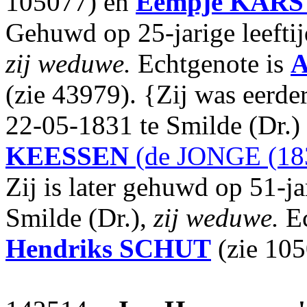
105077) en
Eempje
KARS
Gehuwd op 25-jarige leeftij
zij weduwe.
Echtgenote is
A
(zie 43979). {Zij was eerde
22-05-1831 te Smilde (Dr.
KEESSEN
(de JONGE (18
Zij is later gehuwd op 51-ja
Smilde (Dr.),
zij weduwe.
Ec
Hendriks
SCHUT
(zie 105