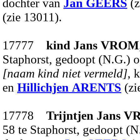
dochter van
Jan
GEERS
(z
(zie 13011).
17777
kind Jans
VROM
Staphorst, gedoopt (N.G.) o
[naam kind niet vermeld]
, 
en
Hillichjen
ARENTS
(zi
17778
Trijntjen Jans
V
58 te Staphorst, gedoopt (N