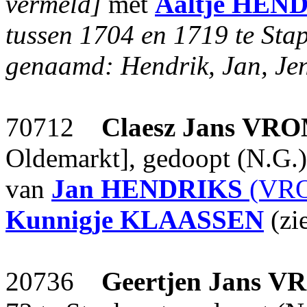
vermeld]
met
Aaltje
HEND
tussen 1704 en 1719 te Stap
genaamd: Hendrik, Jan, Jent
70712
Claesz Jans
VRO
Oldemarkt], gedoopt (N.G.)
van
Jan
HENDRIKS
(VRO
Kunnigje
KLAASSEN
(zi
20736
Geertjen Jans
V