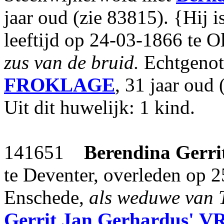
jaar oud (zie 83815). {Hij i
leeftijd op 24-03-1866 te 
zus van de bruid.
Echtgenot
FROKLAGE
, 31 jaar oud 
Uit dit huwelijk: 1 kind.
141651
Berendina Gerri
te Deventer, overleden op 
Enschede,
als weduwe van 
Gerrit Jan Gerhardus'
V