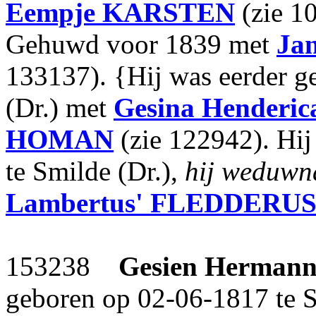
Eempje
KARSTEN
(zie 1
Gehuwd voor 1839 met
Jan
133137). {Hij was eerder 
(Dr.) met
Gesina Henderic
HOMAN
(zie 122942). Hij
te Smilde (Dr.),
hij weduwn
Lambertus'
FLEDDERU
153238
Gesien Hermann
geboren op 02-06-1817 te S