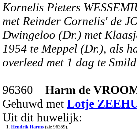
Kornelis Pieters WESSEMIU
met Reinder Cornelis' de J
Dwingeloo (Dr.) met Klaasj
1954 te Meppel (Dr.), als 
overleed met 1 dag te Smild
96360
Harm
de VROO
Gehuwd met
Lotje
ZEEHU
Uit dit huwelijk:
1.
Hendrik Harms
(zie 96359).