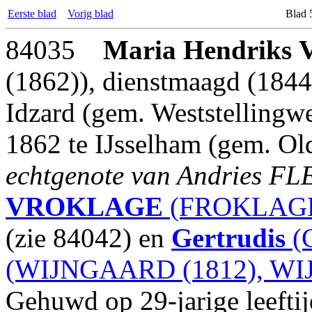
Eerste blad
Vorig blad
Blad 
84035
Maria Hendriks
(1862)), dienstmaagd (1844
Idzard (gem. Weststellingwe
1862 te IJsselham (gem. Old
echtgenote van Andries FL
VROKLAGE
(FROKLAGE 
(zie 84042) en
Gertrudis
(G
(WIJNGAARD (1812), WI
Gehuwd op 29-jarige leefti