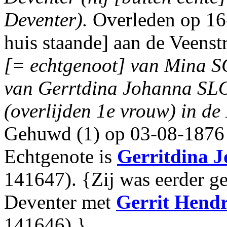
Deventer).
Overleden op 16-
huis staande] aan de Veenst
[= echtgenoot] van Mina
van Gerrtdina Johanna SL
(overlijden 1e vrouw) in de
Gehuwd (1) op 03-08-1876 
Echtgenote is
Gerritdina 
141647). {Zij was eerder 
Deventer met
Gerrit Hendr
141646).}