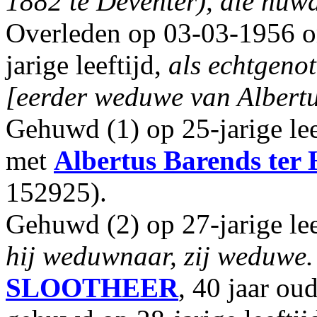
1882 te Deventer), die huw
Overleden op 03-03-1956 o
jarige leeftijd,
als echtgen
[eerder weduwe van Albert
Gehuwd (1) op 25-jarige le
met
Albertus Barends
ter
152925).
Gehuwd (2) op 27-jarige lee
hij weduwnaar, zij weduwe.
SLOOTHEER
, 40 jaar ou