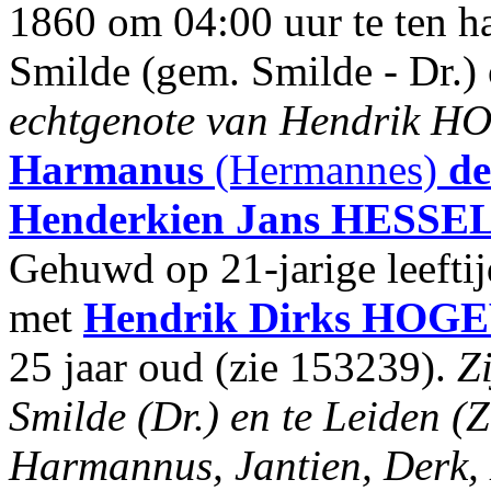
1860 om 04:00 uur te ten h
Smilde (gem. Smilde - Dr.) o
echtgenote van Hendrik 
Harmanus
(Hermannes)
d
Henderkien Jans
HESSE
Gehuwd op 21-jarige leefti
met
Hendrik Dirks
HOGE
25 jaar oud (zie 153239).
Z
Smilde (Dr.) en te Leiden (
Harmannus, Jantien, Derk, 