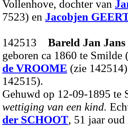
Vollenhove, dochter van
Ja
7523) en
Jacobjen
GEER
142513
Bareld Jan Jans
geboren ca 1860 te Smilde 
de VROOME
(zie 142514
142515).
Gehuwd op 12-09-1895 te S
wettiging van een kind.
Echt
der SCHOOT
, 51 jaar oud