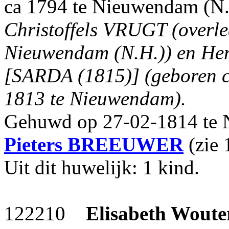
ca 1794 te Nieuwendam (N
Christoffels VRUGT (overl
Nieuwendam (N.H.)) en He
[SARDA (1815)] (geboren c
1813 te Nieuwendam).
Gehuwd op 27-02-1814 te 
Pieters
BREEUWER
(zie 
Uit dit huwelijk: 1 kind.
122210
Elisabeth Woute