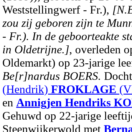
Weststellingwerf - Fr.),
[N.B
zou zij geboren zijn te Mun
- Fr.). In de geboorteakte 
in Oldetrijne.]
, overleden 
Oldemarkt) op 23-jarige lee
Be[r]nardus BOERS.
Docht
(Hendrik)
FROKLAGE
(V
en
Annigjen Hendriks
KO
Gehuwd op 22-jarige leefti
Steenwijkerwold met
Bern