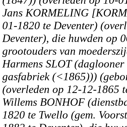
Jans KORMELING [KORMEL
01-1820 te Deventer) (over
Deventer), die huwden op 0
grootouders van moederszi
Harmens SLOT (daglooner (
gasfabriek (<1865))) (gebo
(overleden op 12-12-1865 t
Willems BONHOF (dienstbaa
1820 te Twello (gem. Voorst