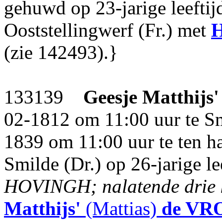
gehuwd op 23-jarige leeftij
Ooststellingwerf (Fr.) met
H
(zie 142493).}
133139
Geesje Matthijs'
02-1812 om 11:00 uur te Sm
1839 om 11:00 uur te ten h
Smilde (Dr.) op 26-jarige le
HOVINGH; nalatende drie 
Matthijs'
(Mattias)
de V