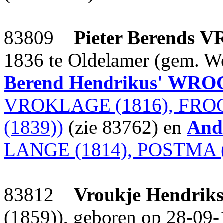
83809
Pieter Berends
V
1836 te Oldelamer (gem. Wes
Berend Hendrikus'
WRO
VROKLAGE (1816), FRO
(1839))
(zie 83762) en
Andr
LANGE (1814), POSTMA (
83812
Vroukje Hendrik
(1859)), geboren op 28-09-