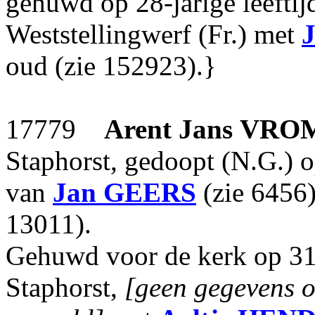
gehuwd op 28-jarige leeftij
Weststellingwerf (Fr.) met
J
oud (zie 152923).}
17779
Arent Jans
VRO
Staphorst, gedoopt (N.G.) 
van
Jan
GEERS
(zie 6456
13011).
Gehuwd voor de kerk op 31-
Staphorst,
[geen gegevens o