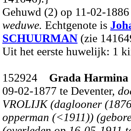
Gehuwd (2) op 11-02-1886 
weduwe.
Echtgenote is
Joh
SCHUURMAN
(zie 14164
Uit het eerste huwelijk: 1 k
152924
Grada Harmina 
09-02-1877 te Deventer,
do
VROLIJK (daglooner (1876
opperman (<1911)) (gebore
(overleden op 16-05-1911 t