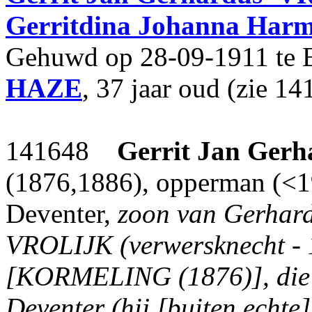
Gerritdina Johanna Har
Gehuwd op 28-09-1911 te 
HAZE
, 37 jaar oud (zie 14
141648
Gerrit Jan Gerh
(1876,1886), opperman (<19
Deventer,
zoon van Gerhar
VROLIJK (verwersknecht 
[KORMELING (1876)], die 
Deventer (hij [buiten echte]