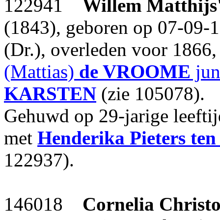
122941
Willem Matthijs
(1843), geboren op 07-09-
(Dr.), overleden voor 1866
(Mattias)
de VROOME
jun
KARSTEN
(zie 105078).
Gehuwd op 29-jarige leefti
met
Henderika Pieters
te
122937).
146018
Cornelia Christo