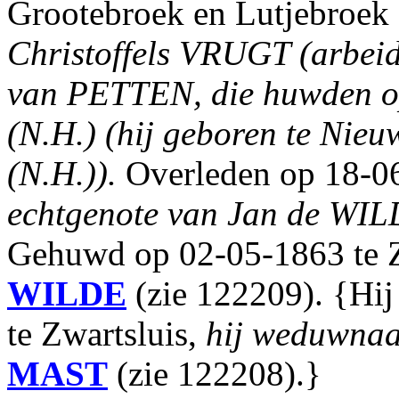
Grootebroek en Lutjebroek
Christoffels VRUGT (arbeide
van PETTEN, die huwden o
(N.H.) (hij geboren te Nieu
(N.H.)).
Overleden op 18-06
echtgenote van Jan de WIL
Gehuwd op 02-05-1863 te 
WILDE
(zie 122209). {Hij
te Zwartsluis,
hij weduwnaa
MAST
(zie 122208).}