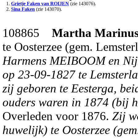
1.
Grietje Faken
van ROIJEN
(zie 143076).
2.
Sina Faken
(zie 143070).
108865
Martha Marinus
te Oosterzee (gem. Lemsterl
Harmens MEIBOOM en Nijs
op 23-09-1827 te Lemsterlan
zij geboren te Eesterga, be
ouders waren in 1874 (bij h
Overleden voor 1876.
Zij w
huwelijk) te Oosterzee (gem.