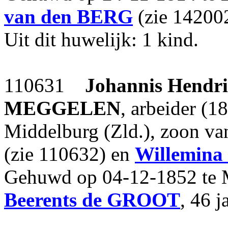
van den BERG
(zie 142002
Uit dit huwelijk: 1 kind.
110631
Johannis Hendr
MEGGELEN
, arbeider (1
Middelburg (Zld.), zoon v
(zie 110632) en
Willemina
Gehuwd op 04-12-1852 te 
Beerents
de GROOT
, 46 j