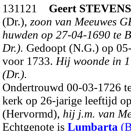
131121
Geert STEVEN
(Dr.),
zoon van Meeuwes GE
huwden op 27-04-1690 te Bl
Dr.).
Gedoopt (N.G.) op 05-
voor 1733.
Hij woonde in 17
(Dr.).
Ondertrouwd 00-03-1726 te
kerk op 26-jarige leeftijd 
(Hervormd),
hij j.m. van Me
Echtgenote is
Lumbarta
(B