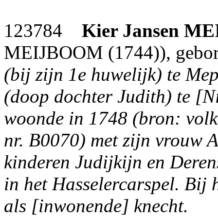
123784
Kier Jansen
ME
MEIJBOOM (1744)), gebor
(bij zijn 1e huwelijk) te Me
(doop dochter Judith) te [N
woonde in 1748 (bron: volk
nr. B0070) met zijn vrouw
kinderen Judijkijn en Deren
in het Hasselercarspel. Bi
als [inwonende] knecht.