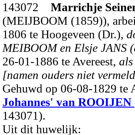
143072
Marrichje Seine
(MEIJBOOM (1859)), arbeid
1806 te Hoogeveen (Dr.),
d
MEIBOOM en Elsje JANS (ar
26-01-1886 te Avereest,
al
[namen ouders niet vermeld
Gehuwd op 06-08-1829 t
Johannes'
van ROOIJEN
143071).
Uit dit huwelijk: