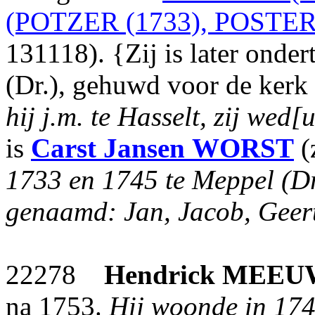
(POTZER (1733), POSTER 
131118). {Zij is later ond
(Dr.), gehuwd voor de kerk 
hij j.m. te Hasselt, zij wed[
is
Carst Jansen
WORST
(
1733 en 1745 te Meppel (Dr.
genaamd: Jan, Jacob, Gee
22278
Hendrick
MEEU
na 1753.
Hij woonde in 174