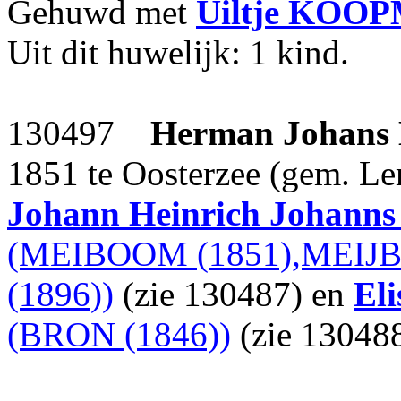
Gehuwd met
Uiltje
KOOP
Uit dit huwelijk: 1 kind.
130497
Herman Johans
1851 te Oosterzee (gem. Lem
Johann Heinrich Johanns
(MEIBOOM (1851),MEIJ
(1896))
(zie 130487) en
El
(BRON (1846))
(zie 130488