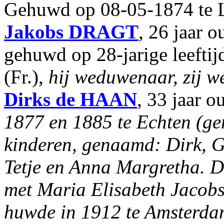
Gehuwd op 08-05-1874 te L
Jakobs
DRAGT
, 26 jaar o
gehuwd op 28-jarige leefti
(Fr.),
hij weduwenaar, zij 
Dirks
de HAAN
, 33 jaar o
1877 en 1885 te Echten (gem
kinderen, genaamd: Dirk, G
Tetje en Anna Margretha. 
met Maria Elisabeth Jacob
huwde in 1912 te Amsterda