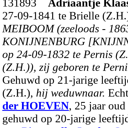
131893
Adriaantje Klaa
27-09-1841 te Brielle (Z.H.
MEIBOOM (zeeloods - 1863)
KONIJNENBURG [KNIJNNE
op 24-09-1832 te Pernis (Z.
(Z.H.)), zij geboren te Perni
Gehuwd op 21-jarige leeftij
(Z.H.),
hij weduwnaar.
Echt
der HOEVEN
, 25 jaar oud
gehuwd op 20-jarige leeftij