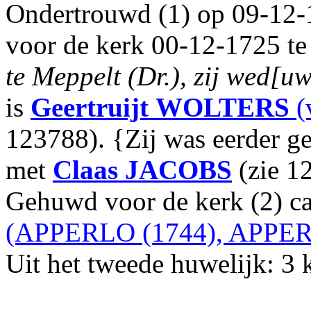
Ondertrouwd (1) op 09-12-
voor de kerk 00-12-1725 t
te Meppelt (Dr.), zij wed[u
is
Geertruijt
WOLTERS
(
123788). {Zij was eerder g
met
Claas
JACOBS
(zie 1
Gehuwd voor de kerk (2) c
(APPERLO (1744), APPER
Uit het tweede huwelijk: 3 