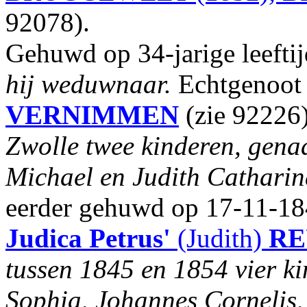
92078).
Gehuwd op 34-jarige leefti
hij weduwnaar.
Echtgenoot
VERNIMMEN
(zie 92226
Zwolle twee kinderen, gena
Michael en Judith Cathari
eerder gehuwd op 17-11-18
Judica Petrus'
(Judith)
RE
tussen 1845 en 1854 vier k
Sophia, Johannes Cornelis