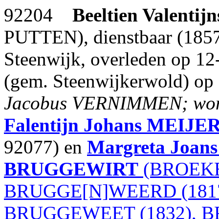
92204
Beeltien Valentijn
PUTTEN), dienstbaar (1857
Steenwijk, overleden op 12
(gem. Steenwijkerwold) op 6
Jacobus VERNIMMEN; wone
Falentijn Johans
MEIJE
92077) en
Margreta Joans
BRUGGEWIRT
(BROEKE
BRUGGE[N]WEERD (1817
BRUGGEWEET (1832), B