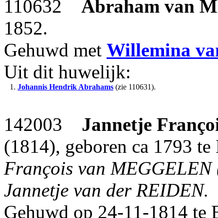
110632
Abraham
van 
1852.
Gehuwd met
Willemina
v
Uit dit huwelijk:
1.
Johannis Hendrik Abrahams
(zie 110631).
142003
Jannetje Françoi
(1814), geboren ca 1793 te 
François van MEGGELEN (mr
Jannetje van der REIDEN.
Gehuwd op 24-11-1814 te B