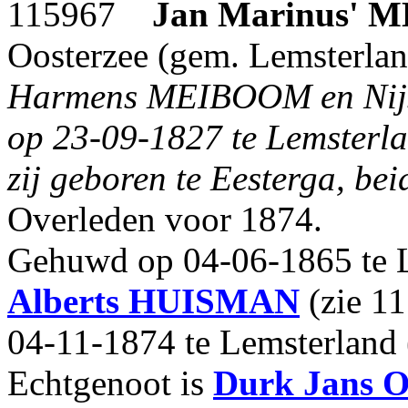
115967
Jan Marinus'
M
Oosterzee (gem. Lemsterland
Harmens MEIBOOM en Nijs
op 23-09-1827 te Lemsterlan
zij geboren te Eesterga, be
Overleden voor 1874.
Gehuwd op 04-06-1865 te L
Alberts
HUISMAN
(zie 11
04-11-1874 te Lemsterland 
Echtgenoot is
Durk Jans