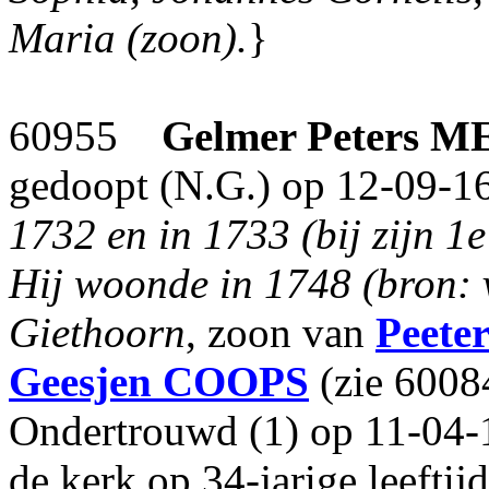
Maria (zoon).
}
60955
Gelmer Peters
ME
gedoopt (N.G.) op 12-09-1
1732 en in 1733 (bij zijn 1e
Hij woonde in 1748 (bron: 
Giethoorn
, zoon van
Peete
Geesjen
COOPS
(zie 6008
Ondertrouwd (1) op 11-04-
de kerk op 34-jarige leefti