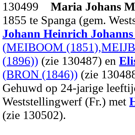
130499
Maria Johans
M
1855 te Spanga (gem. Westst
Johann Heinrich Johanns
(MEIBOOM (1851),MEIJ
(1896))
(zie 130487) en
El
(BRON (1846))
(zie 130488
Gehuwd op 24-jarige leefti
Weststellingwerf (Fr.) met
(zie 130502).