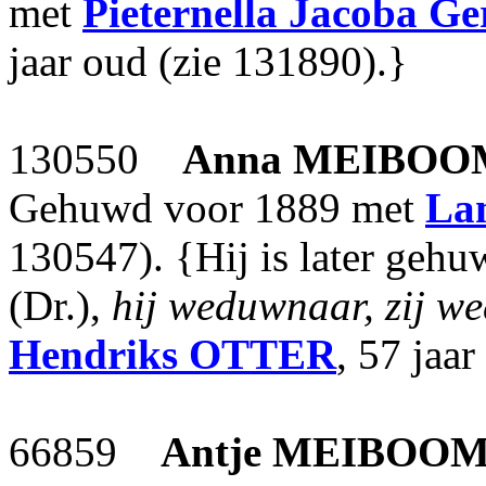
met
Pieternella Jacoba Ge
jaar oud (zie 131890).}
130550
Anna
MEIBOO
Gehuwd voor 1889 met
La
130547). {Hij is later geh
(Dr.),
hij weduwnaar, zij w
Hendriks
OTTER
, 57 jaa
66859
Antje
MEIBOO