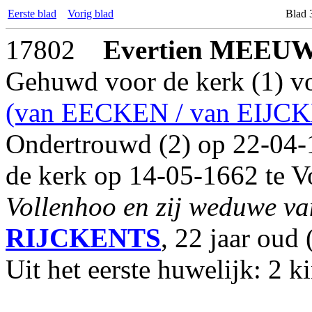
Eerste blad
Vorig blad
Blad 
17802
Evertien
MEEUW
Gehuwd voor de kerk (1) v
(van EECKEN / van EIJC
Ondertrouwd (2) op 22-04-
de kerk op 14-05-1662 te V
Vollenhoo en zij weduwe van
RIJCKENTS
, 22 jaar oud 
Uit het eerste huwelijk: 2 k