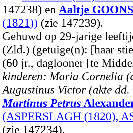
147238) en
Aaltje
GOON
(1821))
(zie 147239).
Gehuwd op 29-jarige leefti
(Zld.) (getuige(n): [haar 
(60 jr., daglooner [te Midde
kinderen: Maria Cornelia (
Augustinus Victor (akte dd.
Martinus Petrus
Alexander
(ASPERSLAGH (1820), A
(zie 147234).