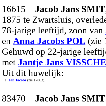
16615
Jacob Jans
SMIT
1875 te Zwartsluis, overle
78-jarige leeftijd, zoon van
en
Anna Jacobs
POL
(zie 
Gehuwd op 22-jarige leefti
met
Jantje Jans
VISSCH
Uit dit huwelijk:
1.
Jan Jacobs
(zie 17063).
83470
Jacob Jans
SMIT