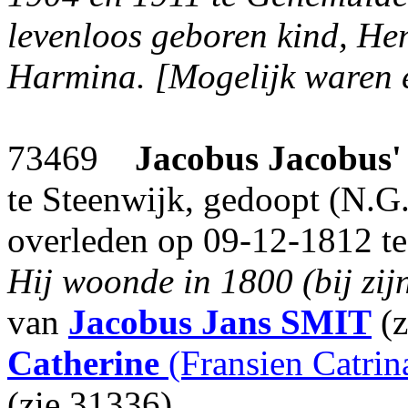
levenloos geboren kind, Hen
Harmina. [Mogelijk waren e
73469
Jacobus Jacobus'
te Steenwijk, gedoopt (N.G
overleden op 09-12-1812 te 
Hij woonde in 1800 (bij zijn
van
Jacobus Jans
SMIT
(z
Catherine
(Fransien Catrin
(zie 31336).