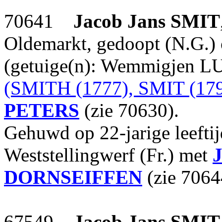
70641
Jacob Jans
SMIT
Oldemarkt, gedoopt (N.G.)
(getuige(n): Wemmigjen L
(SMITH (1777), SMIT (179
PETERS
(zie 70630).
Gehuwd op 22-jarige leefti
Weststellingwerf (Fr.) met
J
DORNSEIFFEN
(zie 7064
67549
Jacob Jans
SMIT