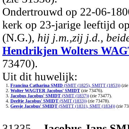
Ondertrouwd op 22-06-1800
kerk op 23-jarige leeftijd 
(N.G.),
hij j.m.,zij j.d., bei
Hendrikjen Wolters
WAG
73470).
Uit dit huwelijk:
1.
Francina Catharina
SMID
(SMIT (1825), SMITT (1853))
(zie
2.
Wolter WAGTER Jacobus'
SMIDT
(zie 73476).
3.
Jacobus Jacobus'
SMIDT
(SMIT (1837))
(zie 73477).
4.
Deeltje Jacobus'
SMIDT
(SMIT (1833))
(zie 73478).
5.
Geesje Jacobus'
SMIDT
(SMITT (1831), SMIT (1834))
(zie 73
31335
Jacobus Jans
SM