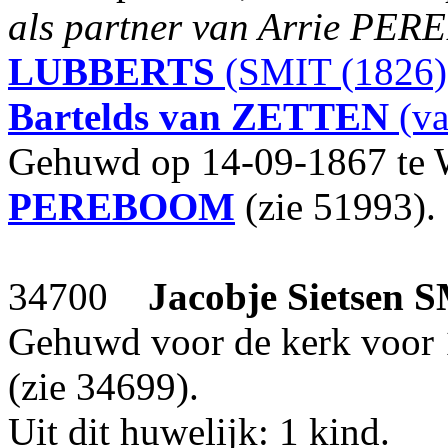
als partner van Arrie PE
LUBBERTS
(SMIT (1826)
Bartelds
van ZETTEN
(va
Gehuwd op 14-09-1867 te
PEREBOOM
(zie 51993).
34700
Jacobje Sietsen
S
Gehuwd voor de kerk voor
(zie 34699).
Uit dit huwelijk: 1 kind.