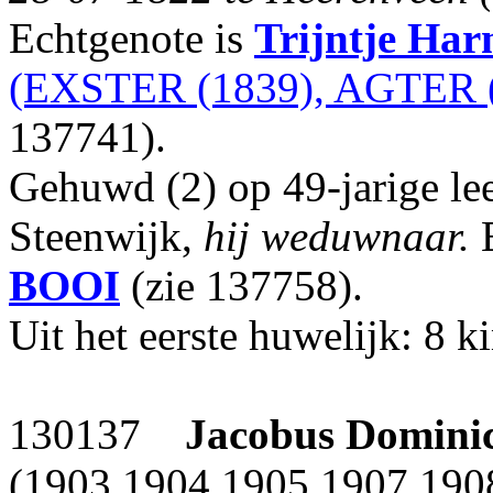
Echtgenote is
Trijntje Ha
(EXSTER (1839), AGTER (
137741).
Gehuwd (2) op 49-jarige lee
Steenwijk,
hij weduwnaar.
E
BOOI
(zie 137758).
Uit het eerste huwelijk: 8 k
130137
Jacobus Dominic
(1903,1904,1905,1907,1908,