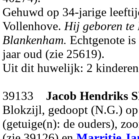
Gehuwd op 34-jarige leefti
Vollenhove.
Hij geboren te 
Blankenham.
Echtgenote is
jaar oud (zie 25619).
Uit dit huwelijk: 2 kinderen
39133
Jacob Hendriks
S
Blokzijl, gedoopt (N.G.) op
(getuige(n): de ouders), zo
(zie 39126) en
Marritje Ja