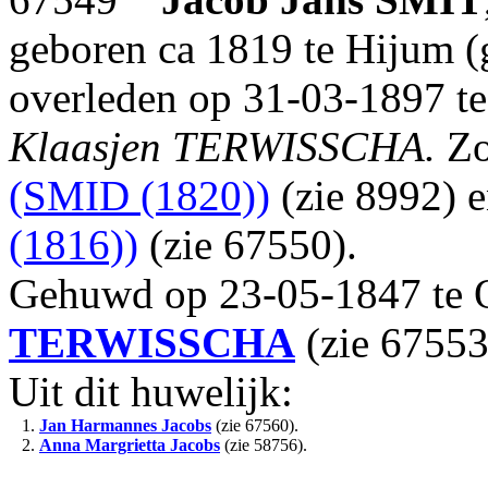
geboren ca 1819 te Hijum (
overleden op 31-03-1897 t
Klaasjen TERWISSCHA.
Zo
(SMID (1820))
(zie 8992) 
(1816))
(zie 67550).
Gehuwd op 23-05-1847 te 
TERWISSCHA
(zie 67553
Uit dit huwelijk:
1.
Jan Harmannes Jacobs
(zie 67560).
2.
Anna Margrietta Jacobs
(zie 58756).