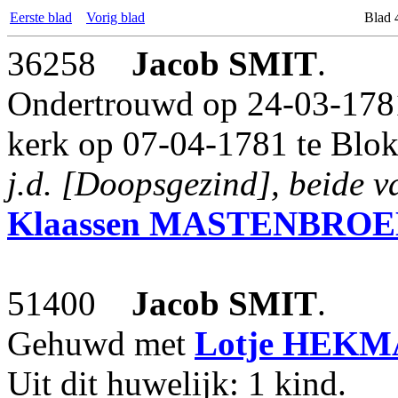
Eerste blad
Vorig blad
Blad 
36258
Jacob
SMIT
.
Ondertrouwd op 24-03-1781
kerk op 07-04-1781 te Blok
j.d. [Doopsgezind], beide va
Klaassen
MASTENBROE
51400
Jacob
SMIT
.
Gehuwd met
Lotje
HEKM
Uit dit huwelijk: 1 kind.