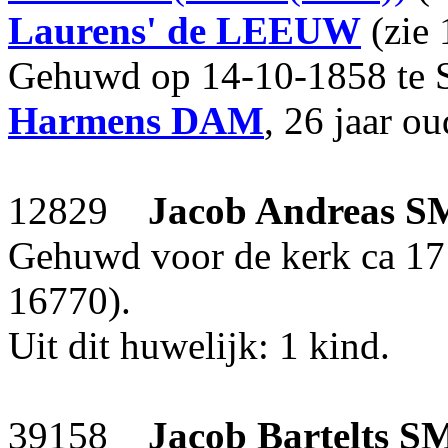
Laurens'
de LEEUW
(zie 
Gehuwd op 14-10-1858 te S
Harmens
DAM
, 26 jaar o
12829
Jacob Andreas
S
Gehuwd voor de kerk ca 1
16770).
Uit dit huwelijk: 1 kind.
39158
Jacob Bartelts
S