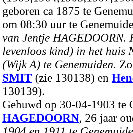
geboren ca 1875 te Genemu
om 08:30 uur te Genemuid
van Jentje HAGEDOORN.
levenloos kind) in het huis
(Wijk A) te Genemuiden.
Zo
SMIT
(zie 130138) en
Hend
130139).
Gehuwd op 30-04-1903 te
HAGEDOORN
, 26 jaar o
1904 en 1911 te Genemuiden 