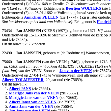
Ondertrouwd (1) 00-03-1648 te Zwolle.
Te Vollenhove was de onder
op 't Lant van Vollenhove.
Echtgenote is
Beertjen
WOLTERS
(zie 1
Ondertrouwd (2) op 26-01-1662 te Vollenho, gehuwd voor de kerk o
Echtgenote is
Annichien
PELLEN
(zie 17774). {Zij is later onde
SintJansklooster op het land van Vollenhove].
Echtgenoot is
Hendric
73434
Jan
JANSSEN
(KIERS (1697)), geboren ca 1671.
Hij woon
Ondertrouwd op 15-11-1696 te Steenwijk, gehuwd voor de kerk op 0
oud (zie 73435).
Uit dit huwelijk: 2 kinderen.
22490
Jan
JANSSEN
, geboren te [de Roduitte te] Wanneperveen
75660
Jan
JANSSEN
(van der VEEN (1746)), geboren ca 1718.
- nr. 0583) met zijn vrouw Vroukjen ALBERTS [TOLMEESTER] en hun d
[van Jan] van der VEEN.
Zoon van
Jan
van der VEEN
(zie 75678
Ondertrouwd op 27-04-1743 te Wanneperveen,
met attestatie van Ste
Alberts
TOLMEESTER
, 20 jaar oud (zie 75659).
Uit dit huwelijk:
1.
Albert
JANS
(zie 75661).
2.
Marrigje Jans
van der VEEN
(zie 75662).
3.
Marijgje Jans
van der VEEN
(zie 75663).
4.
Albert Jansz
van der VEEN
(zie 75677).
5.
Anna Jans
van der VEEN
(zie 75664).
6.
Jan Jans
van der VEEN
(zie 75665).