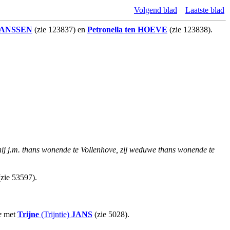
Volgend blad
Laatste blad
JANSSEN
(zie 123837) en
Petronella
ten HOEVE
(zie 123838).
hij j.m. thans wonende te Vollenhove, zij weduwe thans wonende te
zie 53597).
e
met
Trijne
(Trijntie)
JANS
(zie 5028).