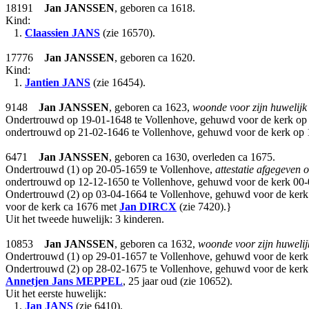
18191
Jan
JANSSEN
, geboren ca 1618.
Kind:
1.
Claassien
JANS
(zie 16570).
17776
Jan
JANSSEN
, geboren ca 1620.
Kind:
1.
Jantien
JANS
(zie 16454).
9148
Jan
JANSSEN
, geboren ca 1623,
woonde voor zijn huwelijk
Ondertrouwd op 19-01-1648 te Vollenhove, gehuwd voor de kerk op
ondertrouwd op 21-02-1646 te Vollenhove, gehuwd voor de kerk op
6471
Jan
JANSSEN
, geboren ca 1630, overleden ca 1675.
Ondertrouwd (1) op 20-05-1659 te Vollenhove,
attestatie afgegeven 
ondertrouwd op 12-12-1650 te Vollenhove, gehuwd voor de kerk 00-
Ondertrouwd (2) op 03-04-1664 te Vollenhove, gehuwd voor de kerk
voor de kerk ca 1676 met
Jan
DIRCX
(zie 7420).}
Uit het tweede huwelijk: 3 kinderen.
10853
Jan
JANSSEN
, geboren ca 1632,
woonde voor zijn huwelijk
Ondertrouwd (1) op 29-01-1657 te Vollenhove, gehuwd voor de kerk
Ondertrouwd (2) op 28-02-1675 te Vollenhove, gehuwd voor de kerk
Annetjen Jans
MEPPEL
, 25 jaar oud (zie 10652).
Uit het eerste huwelijk:
1.
Jan
JANS
(zie 6410).