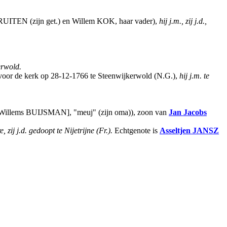
 RUITEN (zijn get.) en Willem KOK, haar vader),
hij j.m., zij j.d.,
erwold.
or de kerk op 28-12-1766 te Steenwijkerwold (N.G.),
hij j.m. te
 [Willems BUIJSMAN], "meuj" (zijn oma)), zoon van
Jan Jacobs
 zij j.d. gedoopt te Nijetrijne (Fr.).
Echtgenote is
Asseltjen
JANSZ