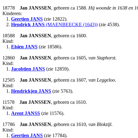
18778
Jan
JANSSEN
, geboren ca 1588.
Hij woonde in 1638 en 16
Kinderen:
1.
Geertien
JANS
(zie 12822).
2.
Hendrick
JANS
(MAENBEECKE (1643))
(zie 4538).
18588
Jan
JANSSEN
, geboren ca 1600.
Kind:
1.
Elsien
JANS
(zie 18586).
12860
Jan
JANSSEN
, geboren ca 1605,
van Staphorst
.
Kind:
1.
Jacobtien
JANS
(zie 12859).
12505
Jan
JANSSEN
, geboren ca 1607,
van Leggeloo
.
Kind:
1.
Hendrickjen
JANS
(zie 5763).
11578
Jan
JANSSEN
, geboren ca 1610.
Kind:
1.
Arent
JANSS
(zie 11576).
17786
Jan
JANSSEN
, geboren ca 1610,
van Blokzijl
.
Kind:
1.
Geertien
JANS
(zie 17784).