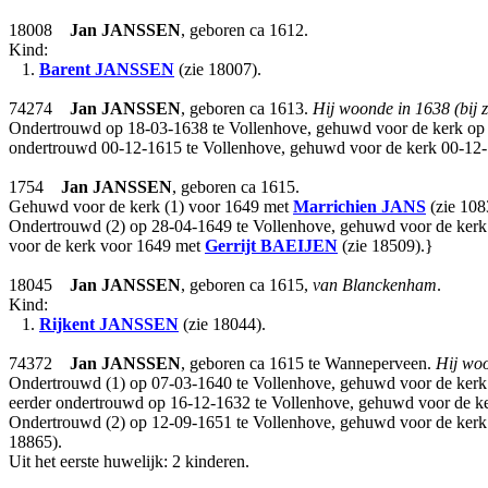
18008
Jan
JANSSEN
, geboren ca 1612.
Kind:
1.
Barent
JANSSEN
(zie 18007).
74274
Jan
JANSSEN
, geboren ca 1613.
Hij woonde in 1638 (bij 
Ondertrouwd op 18-03-1638 te Vollenhove, gehuwd voor de kerk op 
ondertrouwd 00-12-1615 te Vollenhove, gehuwd voor de kerk 00-12
1754
Jan
JANSSEN
, geboren ca 1615.
Gehuwd voor de kerk (1) voor 1649 met
Marrichien
JANS
(zie 108
Ondertrouwd (2) op 28-04-1649 te Vollenhove, gehuwd voor de kerk
voor de kerk voor 1649 met
Gerrijt
BAEIJEN
(zie 18509).}
18045
Jan
JANSSEN
, geboren ca 1615,
van Blanckenham
.
Kind:
1.
Rijkent
JANSSEN
(zie 18044).
74372
Jan
JANSSEN
, geboren ca 1615 te Wanneperveen.
Hij woo
Ondertrouwd (1) op 07-03-1640 te Vollenhove, gehuwd voor de kerk
eerder ondertrouwd op 16-12-1632 te Vollenhove, gehuwd voor de ke
Ondertrouwd (2) op 12-09-1651 te Vollenhove, gehuwd voor de kerk
18865).
Uit het eerste huwelijk: 2 kinderen.