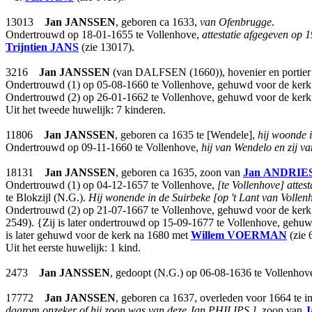
13013
Jan
JANSSEN
, geboren ca 1633,
van Ofenbrugge
.
Ondertrouwd op 18-01-1655 te Vollenhove,
attestatie afgegeven op 
Trijntien
JANS
(zie 13017).
3216
Jan
JANSSEN
(van DALFSEN (1660)), hovenier en portier v
Ondertrouwd (1) op 05-08-1660 te Vollenhove, gehuwd voor de kerk
Ondertrouwd (2) op 26-01-1662 te Vollenhove, gehuwd voor de kerk
Uit het tweede huwelijk: 7 kinderen.
11806
Jan
JANSSEN
, geboren ca 1635 te [Wendele],
hij woonde i
Ondertrouwd op 09-11-1660 te Vollenhove,
hij van Wendelo en zij v
18131
Jan
JANSSEN
, geboren ca 1635, zoon van
Jan
ANDRIE
Ondertrouwd (1) op 04-12-1657 te Vollenhove,
[te Vollenhove] attes
te Blokzijl (N.G.).
Hij wonende in de Suirbeke [op 't Lant van Vollenh
Ondertrouwd (2) op 21-07-1667 te Vollenhove, gehuwd voor de kerk
2549). {Zij is later ondertrouwd op 15-09-1677 te Vollenhove, gehu
is later gehuwd voor de kerk na 1680 met
Willem
VOERMAN
(zie 
Uit het eerste huwelijk: 1 kind.
2473
Jan
JANSSEN
, gedoopt (N.G.) op 06-08-1636 te Vollenhov
17772
Jan
JANSSEN
, geboren ca 1637, overleden voor 1664 te in
daarom onzeker of hij zoon was van deze Jan PHILIPS.]
, zoon van
J