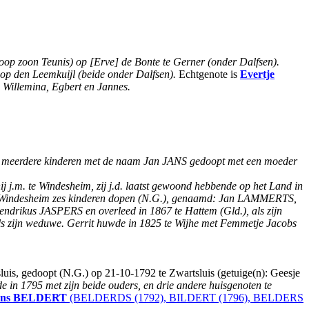
doop zoon Teunis) op [Erve] de Bonte te Gerner (onder Dalfsen).
de op den Leemkuijl (beide onder Dalfsen).
Echtgenote is
Evertje
 Willemina, Egbert en Jannes.
5 meerdere kinderen met de naam Jan JANS gedoopt met een moeder
ij j.m. te Windesheim, zij j.d. laatst gewoond hebbende op het Land in
te Windesheim zes kinderen dopen (N.G.), genaamd: Jan LAMMERTS,
endrikus JASPERS en overleed in 1867 te Hattem (Gld.), als zijn
s zijn weduwe. Gerrit huwde in 1825 te Wijhe met Femmetje Jacobs
uis, gedoopt (N.G.) op 21-10-1792 te Zwartsluis (getuige(n): Geesje
e in 1795 met zijn beide ouders, en drie andere huisgenoten te
ans
BELDERT
(BELDERDS (1792), BILDERT (1796), BELDERS