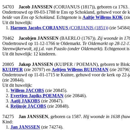
54703
Jacob
JANSSEN
(CORJANUS (1817)), geboren ca 1763.
Ondertrouwd op 09-03-1788 te Ens op Schokland, gehuwd voor de ke
beide van Ens op Schokland.
Echtgenote is
Aaltje Willems
KOK
(zi
Uit dit huwelijk:
1.
Harmen Jacobs
CORJANUS
(CORJANIS (1851))
(zie 54584)
70462
Jacobjen
JANSSEN
(BAERLO (1767)).
Zij woonde in 176
Ondertrouwd op 11-12-1766 te Oldemarkt.
Te Oldemarkt op 28-12-17
Steenwijkerwolt, zij j.d. van Paaslo (onder Oldemarkt).
Echtgenoot i
Uit dit huwelijk: 12 kinderen.
20805
Jakop
JANSSEN
(KUIPER / POEMAN), geboren te Blokzijl
KUIJPER
(zie 20797) en
Aeltjen Willems
BUIJSMAN
(zie 20796)
Ondertrouwd op 11-01-1715 te Kuinre, gehuwd voor de kerk op 22-jar
(zie 20844).
Uit dit huwelijk:
1.
Willem
JACOBS
(zie 20845).
2.
Evertjen Japiks
POEMAN
(zie 20846).
3.
Aatij
JAKOBS
(zie 20847).
4.
Reijnsje
JACOBS
(zie 20848).
74275
Jan
JANSSEN
, geboren ca 1587.
Hij woonde in 1638 (huw
Kind:
1.
Jan
JANSSEN
(zie 74274).