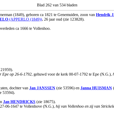
Blad 262 van 534 bladen
erman (1849), geboren ca 1821 te Genemuiden, zoon van
Hendrik
ELO
(APPERLO (1849))
, 26 jaar oud (zie 123828).
overleden ca 1666 te Vollenhoo.
.
 21959).
ar Epe op 26-6-1792
, gehuwd voor de kerk 00-07-1792 te Epe (N.G.),
caten, dochter van
Jan
JANSSEN
(zie 53596) en
Janna
HUISMAN
(
e 53594).
an
Jan
HENDRICKS
(zie 18675).
27-06-1647 te Vollenhove (N.G.),
hij van Vollenhoo en zij van Strickel