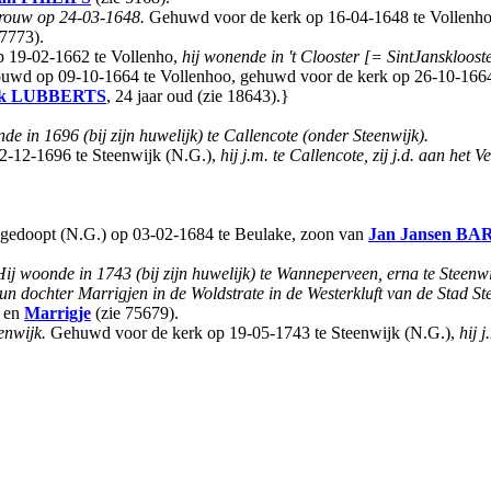
trouw op 24-03-1648.
Gehuwd voor de kerk op 16-04-1648 te Vollenho
7773).
p 19-02-1662 te Vollenho,
hij wonende in 't Clooster [= SintJanskloost
rtrouwd op 09-10-1664 te Vollenhoo, gehuwd voor de kerk op 26-10-166
k
LUBBERTS
, 24 jaar oud (zie 18643).}
de in 1696 (bij zijn huwelijk) te Callencote (onder Steenwijk).
2-12-1696 te Steenwijk (N.G.),
hij j.m. te Callencote, zij j.d. aan het 
, gedoopt (N.G.) op 03-02-1684 te Beulake, zoon van
Jan Jansen
BA
Hij woonde in 1743 (bij zijn huwelijk) te Wanneperveen, erna te Steenw
ochter Marrigjen in de Woldstrate in de Westerkluft van de Stad Ste
) en
Marrigje
(zie 75679).
enwijk.
Gehuwd voor de kerk op 19-05-1743 te Steenwijk (N.G.),
hij 