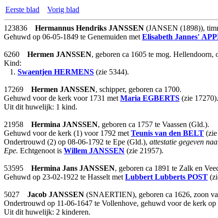
Eerste blad
Vorig blad
123836
Hermannus Hendriks
JANSSEN
(JANSEN (1898)), timm
Gehuwd op 06-05-1849 te Genemuiden met
Elisabeth Jannes'
APP
6260
Hermen
JANSSEN
, geboren ca 1605 te mog. Hellendoorn, 
Kind:
1.
Swaentjen
HERMENS
(zie 5344).
17269
Hermen
JANSSEN
, schipper, geboren ca 1700.
Gehuwd voor de kerk voor 1731 met
Maria
EGBERTS
(zie 17270)
Uit dit huwelijk: 1 kind.
21958
Hermina
JANSSEN
, geboren ca 1757 te Vaassen (Gld.).
Gehuwd voor de kerk (1) voor 1792 met
Teunis
van den BELT
(zie
Ondertrouwd (2) op 08-06-1792 te Epe (Gld.),
attestatie gegeven na
Epe.
Echtgenoot is
Willem
JANSSEN
(zie 21957).
53595
Hermina Jans
JANSSEN
, geboren ca 1891 te Zalk en Vee
Gehuwd op 23-02-1922 te Hasselt met
Lubbert Lubberts
POST
(zi
5027
Jacob
JANSSEN
(SNAERTIEN), geboren ca 1626, zoon v
Ondertrouwd op 11-06-1647 te Vollenhove, gehuwd voor de kerk op 
Uit dit huwelijk: 2 kinderen.