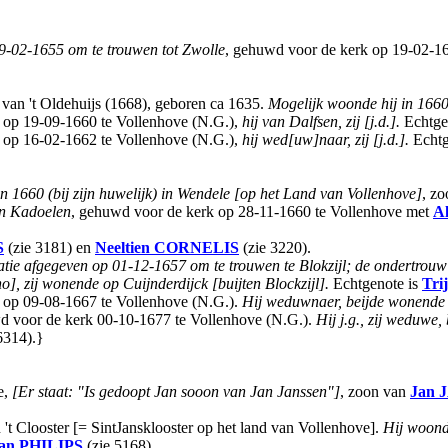
19-02-1655 om te trouwen tot Zwolle
, gehuwd voor de kerk op 19-02-1
an 't Oldehuijs (1668), geboren ca 1635.
Mogelijk woonde hij in 1660 
 op 19-09-1660 te Vollenhove (N.G.),
hij van Dalfsen, zij [j.d.].
Echtge
 op 16-02-1662 te Vollenhove (N.G.),
hij wed[uw]naar, zij [j.d.].
Echtg
n 1660 (bij zijn huwelijk) in Wendele [op het Land van Vollenhove]
, z
an Kadoelen
, gehuwd voor de kerk op 28-11-1660 te Vollenhove met
Al
S
(zie 3181) en
Neeltien
CORNELIS
(zie 3220).
tatie afgegeven op 01-12-1657 om te trouwen te Blokzijl; de ondertrou
o], zij wonende op Cuijnderdijck [buijten Blockzijl].
Echtgenote is
Tri
 op 09-08-1667 te Vollenhove (N.G.).
Hij weduwnaer, beijde wonende 
wd voor de kerk 00-10-1677 te Vollenhove (N.G.).
Hij j.g., zij weduwe,
6314).}
e,
[Er staat: "Is gedoopt Jan sooon van Jan Janssen"]
, zoon van
Jan
 't Clooster [= SintJansklooster op het land van Vollenhove].
Hij woonde
an
PHILIPS
(zie 5168).