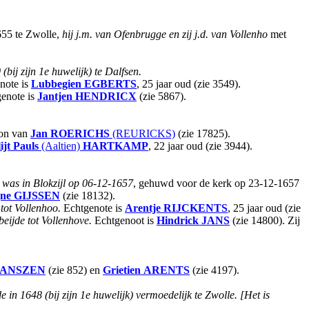
655 te Zwolle,
hij j.m. van Ofenbrugge en zij j.d. van Vollenho
met
(bij zijn 1e huwelijk) te Dalfsen.
note is
Lubbegien
EGBERTS
, 25 jaar oud (zie 3549).
enote is
Jantjen
HENDRICX
(zie 5867).
oon van
Jan
ROERICHS
(REURICKS)
(zie 17825).
ijt Pauls
(Aaltien)
HARTKAMP
, 22 jaar oud (zie 3944).
w was in Blokzijl op 06-12-1657
, gehuwd voor de kerk op 23-12-1657
jne
GIJSSEN
(zie 18132).
tot Vollenhoo.
Echtgenote is
Arentje
RIJCKENTS
, 25 jaar oud (zie
 beijde tot Vollenhove.
Echtgenoot is
Hindrick
JANS
(zie 14800). Zij
JANSZEN
(zie 852) en
Grietien
ARENTS
(zie 4197).
 in 1648 (bij zijn 1e huwelijk) vermoedelijk te Zwolle. [Het is