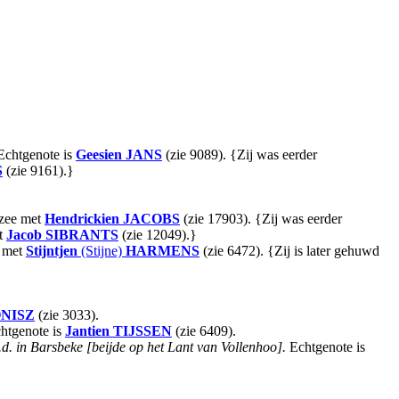
chtgenote is
Geesien
JANS
(zie 9089). {Zij was eerder
S
(zie 9161).}
rzee met
Hendrickien
JACOBS
(zie 17903). {Zij was eerder
t
Jacob
SIBRANTS
(zie 12049).}
met
Stijntjen
(Stijne)
HARMENS
(zie 6472). {Zij is later gehuwd
NISZ
(zie 3033).
htgenote is
Jantien
TIJSSEN
(zie 6409).
j.d. in Barsbeke [beijde op het Lant van Vollenhoo].
Echtgenote is