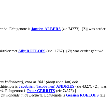
lenho.
Echtgenote is
Jantien
ALBERS
(zie 74273). {Zij was eerder
ulacker
met
Alijt
ROELOFS
(zie 11767). {Zij was eerder gehuwd
van Vollenhove], erna in 1641 (doop zoon Jan) ook.
htgenote is
Jacobijen
(Jacobegien)
ANDRIES
(zie 4327). {Zij was
ick.
Echtgenoot is
Peter
GERRITS
(zie 74373).}
 zij wonende in de Leeuwte.
Echtgenote is
Geesien
ROELOFS
(zie