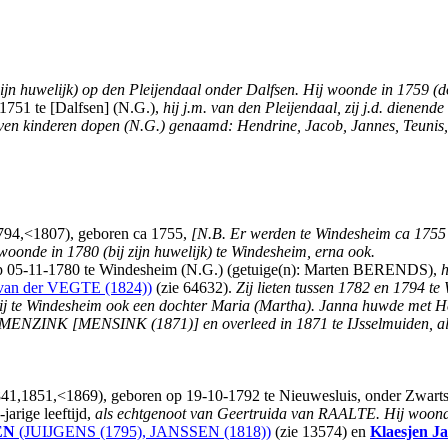
zijn huwelijk) op den Pleijendaal onder Dalfsen. Hij woonde in 1759 (
1751 te [Dalfsen] (N.G.),
hij j.m. van den Pleijendaal, zij j.d. dienen
zeven kinderen dopen (N.G.) genaamd: Hendrine, Jacob, Jannes, Teunis,
794,<1807), geboren ca 1755,
[N.B. Er werden te Windesheim ca 175
woonde in 1780 (bij zijn huwelijk) te Windesheim, erna ook.
p 05-11-1780 te Windesheim (N.G.) (getuige(n): Marten BERENDS),
h
van der VEGTE (1824))
(zie 64632).
Zij lieten tussen 1782 en 1794 
 zij te Windesheim ook een dochter Maria (Martha). Janna huwde met H
s MENZINK [MENSINK (1871)] en overleed in 1871 te IJsselmuiden, al
1841,1851,<1869), geboren op 19-10-1792 te Nieuwesluis, onder Zwartsl
rige leeftijd,
als echtgenoot van Geertruida van RAALTE.
Hij woond
EN
(JUIJGENS (1795), JANSSEN (1818))
(zie 13574) en
Klaesjen J