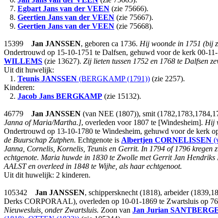
7.
Egbart Jans
van der VEEN
(zie 75666).
8.
Geertien Jans
van der VEEN
(zie 75667).
9.
Geertien Jans
van der VEEN
(zie 75668).
15399
Jan
JANSSEN
, geboren ca 1736.
Hij woonde in 1751 (bij 
Ondertrouwd op 15-10-1751 te Dalfsen, gehuwd voor de kerk 00-11-
WILLEMS
(zie 13627).
Zij lieten tussen 1752 en 1768 te Dalfsen 
Uit dit huwelijk:
1.
Teunis
JANSSEN
(BERGKAMP (1791))
(zie 2257).
Kinderen:
2.
Jacob Jans
BERGKAMP
(zie 15132).
46779
Jan
JANSSEN
(van NEE (1807)), smit (1782,1783,1784,1
Janna of Maria/Martha.]
, overleden voor 1807 te [Windesheim].
Hij 
Ondertrouwd op 13-10-1780 te Windesheim, gehuwd voor de kerk o
de Buurschap Zutphen.
Echtgenote is
Albertjen
CORNELISSEN
(
Janna, Cornelis, Kornelis, Teunis en Gerrit. In 1794 of 1796 kregen
echtgenote. Maria huwde in 1830 te Zwolle met Gerrit Jan Hendrik
AALST en overleed in 1848 te Wijhe, als haar echtgenoot.
Uit dit huwelijk: 2 kinderen.
105342
Jan
JANSSEN
, schippersknecht (1818), arbeider (1839,
Derks CORPORAAL), overleden op 10-01-1869 te Zwartsluis op 76-ja
Nieuwesluis, onder Zwartsluis.
Zoon van
Jan Jurian
SANTBERG