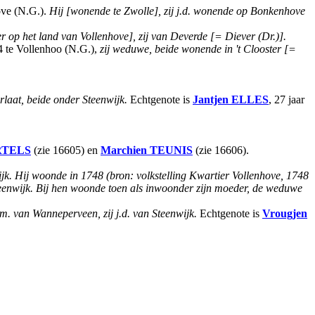
ve (N.G.).
Hij [wonende te Zwolle], zij j.d. wonende op Bonkenhove
er op het land van Vollenhove], zij van Deverde [= Diever (Dr.)].
4 te Vollenhoo (N.G.),
zij weduwe, beide wonende in 't Clooster [=
Verlaat, beide onder Steenwijk.
Echtgenote is
Jantjen
ELLES
, 27 jaar
RTELS
(zie 16605) en
Marchien
TEUNIS
(zie 16606).
ijk. Hij woonde in 1748 (bron: volkstelling Kwartier Vollenhove, 1748
enwijk. Bij hen woonde toen als inwoonder zijn moeder, de weduwe
j.m. van Wanneperveen, zij j.d. van Steenwijk.
Echtgenote is
Vrougjen