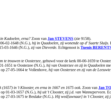
 in Kadoelen, erna?
Zoon van
Jan
STEVENS
(zie 9158).
 06-02-1648 (N.G.),
hij in Quadoelen, zij wonende op d' Suarte Sluijs.
E
 15-03-1646 (N.G.),
zij van Dieverde.
Echtgenoot is
Tuenis
BERENT
om te trouwen te Oosterzee
, gehuwd voor de kerk 00-00-1659 te Ooste
01-1651 te Oosterzee (N.G.),
hij van Oosterzee en zij in Quadoelen
me
 op 27-05-1664 te Vollenhove,
hij van Oosterzee en zij van de Leeuwte
 (1657) in 't Klooster, en erna in 1667 en 1675 ook.
Zoon van
Jan
TO
 op 01-03-1657 (N.G.),
hij uit 't Clooster, zij j.d. van Wanneperveen.
Ec
 op 27-03-1675 te Beulake (N.G.).
Hij wed[uwnaar] in 't Clooster, zij 