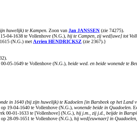
zijn huwelijk) te Kampen.
Zoon van
Jan
JANSSEN
(zie 74275).
15-04-1638 te Vollenhove (N.G.),
hij te Campen, zij wed[uwe] tot Vol
-1615 (N.G.) met
Arrien
HENDRICKSZ
(zie 2367).}
32).
 00-05-1649 te Vollenhove (N.G.),
beide wed. en beide wonende te Be
nde in 1640 (bij zijn huwelijk) te Kadoelen [in Barsbeek op het Land 
 op 19-04-1640 te Vollenhove (N.G.),
wonende beide in Quadoelen.
Ec
rk 00-01-1633 te [Vollenhove] (N.G.),
hij j.m., zij j.d., beijde in Barsp
 op 28-09-1651 te Vollenhove (N.G.),
hij wed[euwnaer] in Quadoelen,