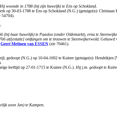
Hij woonde in 1788 (bij zijn huweljk) te Ens op Schokland.
rk op 30-03-1788 te Ens op Schokland (N.G.) (getuige(n): Christaan
e 54704).
.
6 (bij haar huwelijk) te Paasloo (onder Oldemarkt), erna te Steenwijk
66 att[estatie] ontfangen om te trouwen te Steenwijkerwold.
Gehuwd vo
s
Geert Meijnen
van ESSEN
(zie 70461).
, gedoopt (N.G.) op 10-04-1692 te Kuinre (getuige(n): Hendrikjen
.
ige leeftijd op 27-01-1715 te Kuinre (N.G.).
Hij j.m. gedoopt te Kuinre,
elijk zoon Jan) te Kampen.