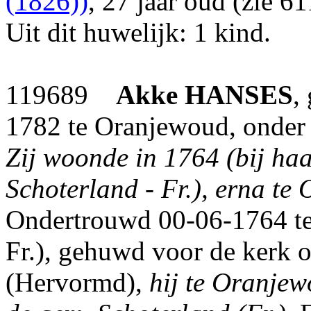
(1826))
, 27 jaar oud (zie 6
Uit dit huwelijk: 1 kind.
119689
Akke
HANSES
,
1782 te Oranjewoud, onder
Zij woonde in 1764 (bij ha
Schoterland - Fr.), erna t
Ondertrouwd 00-06-1764 te
Fr.), gehuwd voor de kerk 
(Hervormd),
hij te Oranjew