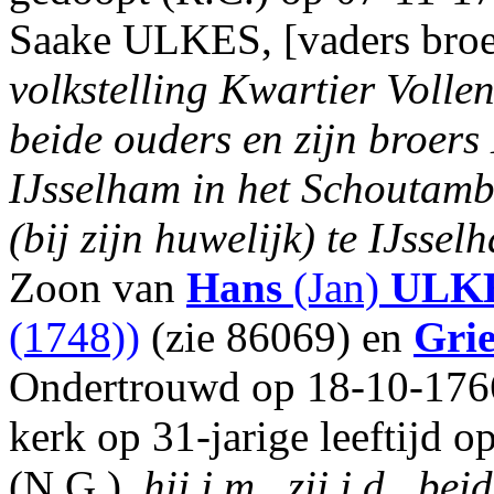
Saake ULKES, [vaders broe
volkstelling Kwartier Vollen
beide ouders en zijn broers
IJsselham in het Schoutamb
(bij zijn huwelijk) te IJsse
Zoon van
Hans
(Jan)
ULK
(1748))
(zie 86069) en
Grie
Ondertrouwd op 18-10-1766
kerk op 31-jarige leeftijd 
(N.G.),
hij j.m., zij j.d., b