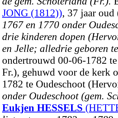
de gem. Schoterland (Fr.).
E
JONG (1812))
, 37 jaar oud
1767 en 1770 onder Oudesch
drie kinderen dopen (Herv
en Jelle; alledrie geboren 
ondertrouwd 00-06-1782 te
Fr.), gehuwd voor de kerk o
1782 te Oudeschoot (Herv
onder Oudeschoot (gem. Sch
Eukjen
HESSELS
(HETTE