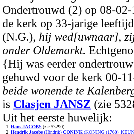
Ondertrouwd (2) op 08-02-
de kerk op 33-jarige leefti
(N.G.),
hij wed[uwnaar], zi
onder Oldemarkt.
Echtgeno
{Hij was eerder ondertrouw
gehuwd voor de kerk 00-11-
beide wonende te Kalenber
is
Clasjen
JANSZ
(zie 532
Uit het eerste huwelijk:
1.
Hans
JACOBS
(zie 53290).
2.
Hendrik Jacobs
(Hindrik)
CONINK
(KONING (1768), KEUN