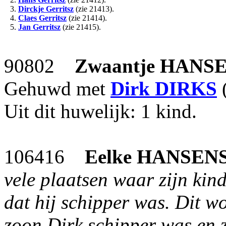
3.
Dirckje Gerritsz
(zie 21413).
4.
Claes Gerritsz
(zie 21414).
5.
Jan Gerritsz
(zie 21415).
90802
Zwaantje
HANS
Gehuwd met
Dirk
DIRKS
(
Uit dit huwelijk: 1 kind.
106416
Eelke
HANSEN
vele plaatsen waar zijn ki
dat hij schipper was. Dit w
zoon Dirk schipper was en z