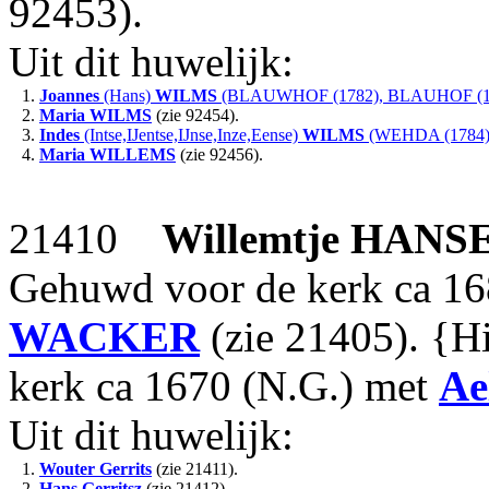
92453).
Uit dit huwelijk:
1.
Joannes
(Hans)
WILMS
(BLAUWHOF (1782), BLAUHOF (1
2.
Maria
WILMS
(zie 92454).
3.
Indes
(Intse,IJentse,IJnse,Inze,Eense)
WILMS
(WEHDA (1784)
4.
Maria
WILLEMS
(zie 92456).
21410
Willemtje
HANS
Gehuwd voor de kerk ca 16
WACKER
(zie 21405). {H
kerk ca 1670 (N.G.) met
Ae
Uit dit huwelijk:
1.
Wouter Gerrits
(zie 21411).
2.
Hans Gerritsz
(zie 21412).