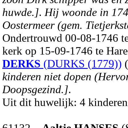
huwde.]
.
Hij woonde in 1746
Oostermeer (gem. Tietjerkste
Ondertrouwd 00-08-1746 te
kerk op 15-09-1746 te Har
DERKS
(DURKS (1779))
(
kinderen niet dopen (Hervo
Doopsgezind.]
.
Uit dit huwelijk: 4 kinderen
61132
Aaltje
HANSES
(