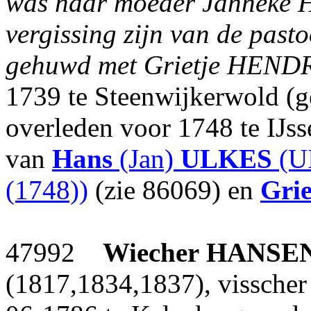
was haar moeder Janneke 
vergissing zijn van de past
gehuwd met Grietje HEND
1739 te Steenwijkerwold (g
overleden voor 1748 te IJs
van
Hans
(Jan)
ULKES
(U
(1748))
(zie 86069) en
Grie
47992
Wiecher
HANSE
(1817,1834,1837), visscher