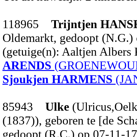
118965
Trijntjen
HANS
Oldemarkt, gedoopt (N.G.)
(getuige(n): Aaltjen Albe
ARENDS
(GROENEWOUD 
Sjoukjen
HARMENS
(JA
85943
Ulke
(Ulricus,Oel
(1837)), geboren te [de Sch
gedoopt (R.C.) op 07-11-173