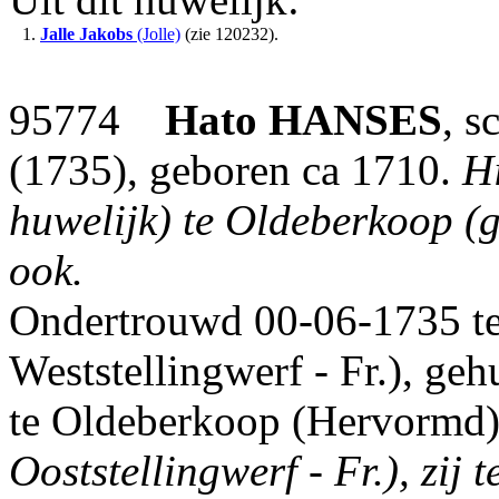
1.
Jalle Jakobs
(Jolle)
(zie 120232).
95774
Hato
HANSES
, s
(1735), geboren ca 1710.
Hi
huwelijk) te Oldeberkoop (g
ook.
Ondertrouwd 00-06-1735 t
Weststellingwerf - Fr.), g
te Oldeberkoop (Hervormd
Ooststellingwerf - Fr.), zi