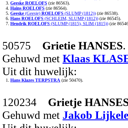
3.
Geeske
ROELOFS
(zie 86563).
4.
Hains
ROELOFS
(zie 86564).
5.
Geeske
(Geesje)
ROELOFS
(SLUMP (1812))
(zie 86538).
6.
Hans
ROELOFS
(SCHLEIM, SLUMP (1812))
(zie 86545).
7.
Hendrik
ROELOFS
(SLUMP (1815), SLIM (1815))
(zie 86546
50575
Grietie
HANSES
.
Gehuwd met
Klaas
KLAS
Uit dit huwelijk:
1.
Hans Klazes
TERPSTRA
(zie 50470).
120234
Grietje
HANSE
Gehuwd met
Jakob Lijkele
Uit dit huwelijk: