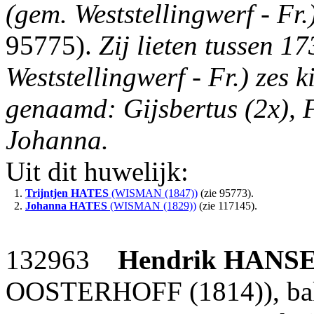
(gem. Weststellingwerf - Fr.
95775).
Zij lieten tussen 
Weststellingwerf - Fr.) zes
genaamd: Gijsbertus (2x), F
Johanna.
Uit dit huwelijk:
1.
Trijntjen
HATES
(WISMAN (1847))
(zie 95773).
2.
Johanna
HATES
(WISMAN (1829))
(zie 117145).
132963
Hendrik
HANS
OOSTERHOFF (1814)), bakk