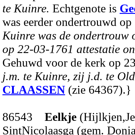
te Kuinre.
Echtgenote is
Ge
was eerder ondertrouwd op
Kuinre was de ondertrouw 
op 22-03-1761 attestatie on
Gehuwd voor de kerk op 23
j.m. te Kuinre, zij j.d. te O
CLAASSEN
(zie 64367).}
86543
Eelkje
(Hijlkjen,J
SintNicolaasga (gem. Doniaw