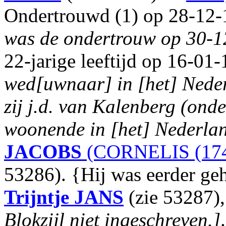
Ondertrouwd (1) op 28-12-
was de ondertrouw op 30-1
22-jarige leeftijd op 16-01-
wed[uwnaar] in [het] Neder
zij j.d. van Kalenberg (ond
woonende in [het] Nederla
JACOBS
(CORNELIS (174
53286). {Hij was eerder ge
Trijntje
JANS
(zie 53287)
Blokzijl niet ingeschreven.]