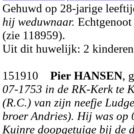
Gehuwd op 28-jarige leefti
hij weduwnaar.
Echtgenoot
(zie 118959).
Uit dit huwelijk: 2 kinderen
151910
Pier
HANSEN
, 
07-1753 in de RK-Kerk te K
(R.C.) van zijn neefje Lud
broer Andries). Hij was op 
Kuinre doopgetuige bij de d