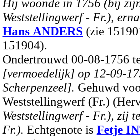
Hij woonde in 1756 (bij zij
Weststellingwerf - Fr.), ern
Hans
ANDERS
(zie 15190
151904).
Ondertrouwd 00-08-1756 te 
[vermoedelijk] op 12-09-175
Scherpenzeel].
Gehuwd voor
Weststellingwerf (Fr.) (He
Weststellingwerf - Fr.), zij
Fr.).
Echtgenote is
Fetje
I