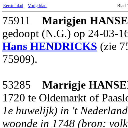
Eerste blad
Vorig blad
Blad 
75911
Marigjen
HANS
gedoopt (N.G.) op 24-03-16
Hans
HENDRICKS
(zie 7
75909).
53285
Marrigje
HANSE
1720 te Oldemarkt of Paasl
1e huwelijk) in 't Nederlan
woonde in 1748 (bron: volk