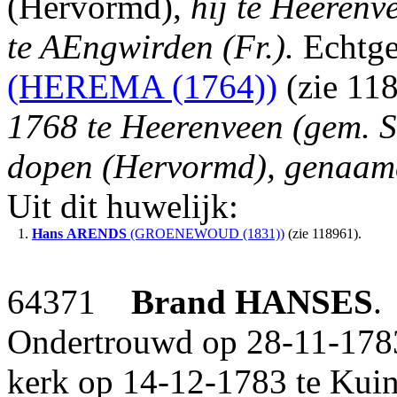
(Hervormd),
hij te Heerenve
te AEngwirden (Fr.).
Echtge
(HEREMA (1764))
(zie 11
1768 te Heerenveen (gem. Sc
dopen (Hervormd), genaamd
Uit dit huwelijk:
1.
Hans
ARENDS
(GROENEWOUD (1831))
(zie 118961).
64371
Brand
HANSES
.
Ondertrouwd op 28-11-1783
kerk op 14-12-1783 te Kuin