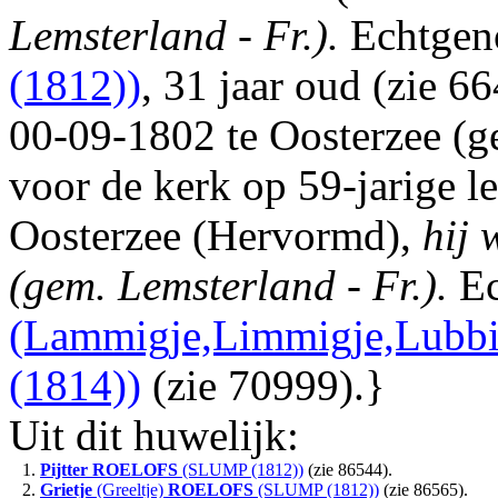
Lemsterland - Fr.).
Echtgen
(1812))
, 31 jaar oud (zie 6
00-09-1802 te Oosterzee (g
voor de kerk op 59-jarige l
Oosterzee (Hervormd),
hij 
(gem. Lemsterland - Fr.).
Ec
(Lammigje,Limmigje,Lubbi
(1814))
(zie 70999).}
Uit dit huwelijk:
1.
Pijtter
ROELOFS
(SLUMP (1812))
(zie 86544).
2.
Grietje
(Greeltje)
ROELOFS
(SLUMP (1812))
(zie 86565).