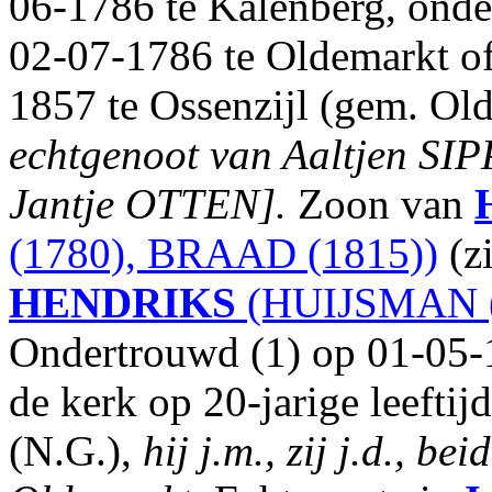
06-1786 te Kalenberg, onde
02-07-1786 te Oldemarkt of
1857 te Ossenzijl (gem. Old
echtgenoot van Aaltjen SI
Jantje OTTEN].
Zoon van
(1780), BRAAD (1815))
(z
HENDRIKS
(HUIJSMAN (
Ondertrouwd (1) op 01-05-
de kerk op 20-jarige leefti
(N.G.),
hij j.m., zij j.d., 