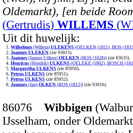
Oldemarkt), [en beide Roo
(Gertrudis)
WILLEMS
(WI
Uit dit huwelijk:
1.
Wilhelmus
(Willem)
ULEKENS
(OELKEN (1811), BOS (1833
2.
Joannes
ULEKEN
(zie 93015).
3.
Joannes
(Jannes Uilken)
OELKEN
(BOS (1828))
(zie 83635).
4.
Henricus
(Hendrik)
ULKENS
(OELEKE (1802), BOSCH (1812
5.
Margaretha
ULKENS
(zie 85950).
6.
Petrus
ULKENS
(zie 85951).
7.
Petrus
ULKENS
(zie 85952).
8.
Joannes
(Jan)
OLKEN
(BOS (1812))
(zie 93016).
86076
Wibbigen
(Walbu
IJsselham, onder Oldemark