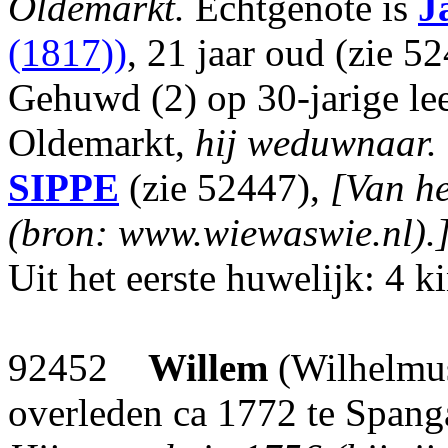
Oldemarkt.
Echtgenote is
J
(1817))
, 21 jaar oud (zie 5
Gehuwd (2) op 30-jarige lee
Oldemarkt,
hij weduwnaar.
SIPPE
(zie 52447),
[Van he
(bron: www.wiewaswie.nl).
Uit het eerste huwelijk: 4 k
92452
Willem
(Wilhelmu
overleden ca 1772 te Spanga