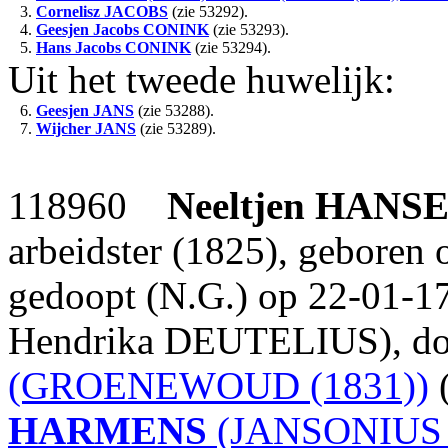
3.
Cornelisz
JACOBS
(zie 53292).
4.
Geesjen Jacobs
CONINK
(zie 53293).
5.
Hans Jacobs
CONINK
(zie 53294).
Uit het tweede huwelijk:
6.
Geesjen
JANS
(zie 53288).
7.
Wijcher
JANS
(zie 53289).
118960
Neeltjen
HANS
arbeidster (1825), geboren
gedoopt (N.G.) op 22-01-17
Hendrika DEUTELIUS), do
(GROENEWOUD (1831))
(
HARMENS
(JANSONIUS 