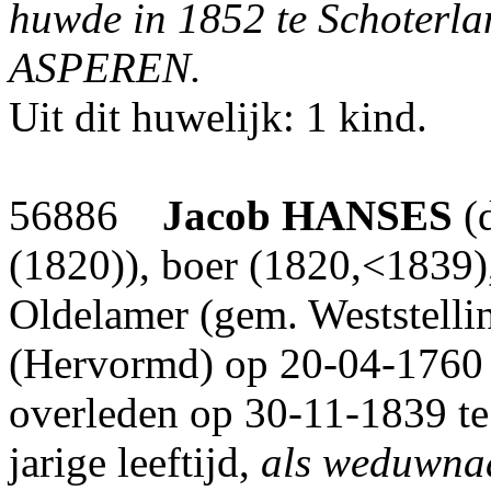
huwde in 1852 te Schoterl
ASPEREN.
Uit dit huwelijk: 1 kind.
56886
Jacob
HANSES
(
(1820)), boer (1820,<1839)
Oldelamer (gem. Weststellin
(Hervormd) op 20-04-1760 t
overleden op 30-11-1839 te 
jarige leeftijd,
als weduwnaa