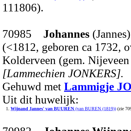
111806).
70985
Johannes
(Jannes
(<1812, geboren ca 1732, o
Kolderveen (gem. Nijeveen 
[Lammechien JONKERS].
Gehuwd met
Lammigje
J
Uit dit huwelijk:
1.
Wijnand Jannes'
van BUUREN
(van BUREN (1819))
(zie 70