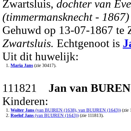
Zwartsluis,
dochter van Ev
(timmermansknecht - 1867
Gehuwd op 13-07-1867 te Z
Zwartsluis.
Echtgenoot is
J
Uit dit huwelijk:
1.
Maria Jans
(zie 30417).
111821
Jan
van BUREN
Kinderen:
1.
Wolter Jans
(van BUIREN (1638), van BUIJREN (1643))
(zie 
2.
Roelof Jans
(van BUIJREN (1643))
(zie 111813).