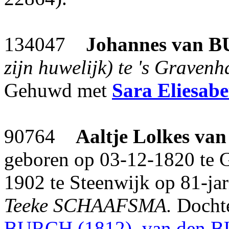
134047
Johannes
van 
zijn huwelijk) te 's Graven
Gehuwd met
Sara Eliesabe
90764
Aaltje Lolkes
van
geboren op 03-12-1820 te G
1902 te Steenwijk op 81-jari
Teeke SCHAAFSMA.
Docht
BURCH (1812), van den