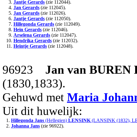
3.
Jantje Gerards
(zie 112044).
4.
Jan Gerards
(zie 112045).
5.
Jan Gerards
(zie 112026).
6.
Jantje Gerards
(zie 112050).
7.
Hillegonda Gerards
(zie 112049).
8.
Hein Gerards
(zie 112046).
9.
Arselena Gerards
(zie 112047).
10.
Hendrika Gerards
(zie 112032).
11.
Heintje Gerards
(zie 112048).
96923
Jan
van BUREN
(1830,1833).
Gehuwd met
Maria Johan
Uit dit huwelijk:
1.
Hillegonda Jans
(Hellegien)
LENSINK
(LANSINK (1832), LE
2.
Johanna Jans
(zie 96922).