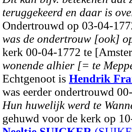
teruggekeerd en daar is ove
Ondertrouwd op 03-04-1772
was de ondertrouw [ook] o
kerk 00-04-1772 te [Amste
wonende alhier [= te Meppel
Echtgenoot is
Hendrik Fra
was eerder ondertrouwd 00
Hun huwelijk werd te Wanne
gehuwd voor de kerk op 10
Neeltje
SUICKER
(SUIKER