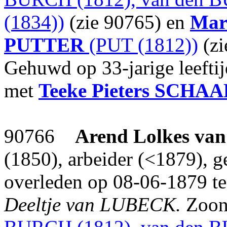
(1834))
(zie 90765) en
Mar
PUTTER
(PUT (1812))
(zi
Gehuwd op 33-jarige leefti
met
Teeke Pieters
SCHAA
90766
Arend Lolkes
van
(1850), arbeider (<1879), g
overleden op 08-06-1879 te
Deeltje van LUBECK.
Zoon