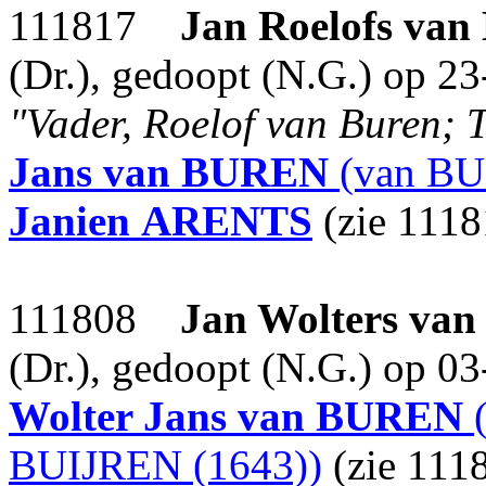
111817
Jan Roelofs
van
(Dr.), gedoopt (N.G.) op 2
"Vader, Roelof van Buren; T
Jans
van BUREN
(van BU
Janien
ARENTS
(zie 1118
111808
Jan Wolters
van
(Dr.), gedoopt (N.G.) op 0
Wolter Jans
van BUREN
(
BUIJREN (1643))
(zie 111