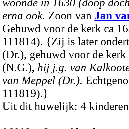
woonde in 1630 (doop docht
erna ook.
Zoon van
Jan
va
Gehuwd voor de kerk ca 1
111814). {Zij is later ond
(Dr.), gehuwd voor de kerk
(N.G.),
hij j.g. van Kalkoot
van Meppel (Dr.).
Echtgeno
111819).}
Uit dit huwelijk: 4 kinderen