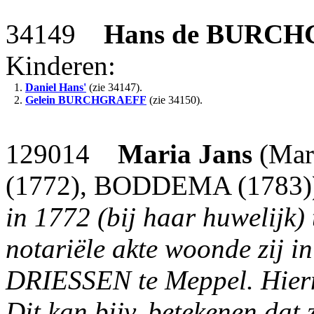
34149
Hans
de BURCH
Kinderen:
1.
Daniel Hans'
(zie 34147).
2.
Gelein
BURCHGRAEFF
(zie 34150).
129014
Maria Jans
(Mar
(1772), BODDEMA (1783)),
in 1772 (bij haar huwelijk)
notariële akte woonde zij 
DRIESSEN te Meppel. Hierna
Dit kan bijv. betekenen dat