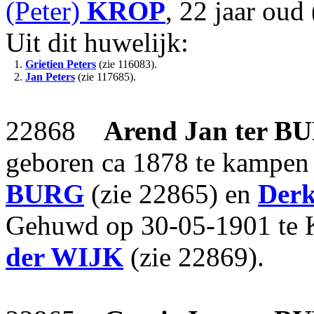
(Peter)
KROP
, 22 jaar oud
Uit dit huwelijk:
1.
Grietien Peters
(zie 116083).
2.
Jan Peters
(zie 117685).
22868
Arend Jan
ter B
geboren ca 1878 te kampen
BURG
(zie 22865) en
Derk
Gehuwd op 30-05-1901 te 
der WIJK
(zie 22869).