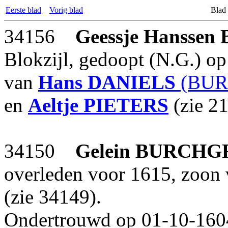
Eerste blad
Vorig blad
Blad
34156
Geessje Hanssen
Blokzijl, gedoopt (N.G.) op
van
Hans
DANIELS
(BUR
en
Aeltje
PIETERS
(zie 2
34150
Gelein
BURCHG
overleden voor 1615, zoon
(zie 34149).
Ondertrouwd op 01-10-160