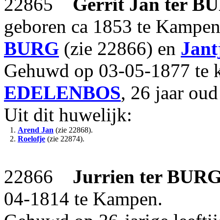
22865
Gerrit Jan
ter B
geboren ca 1853 te Kampen
BURG
(zie 22866) en
Jant
Gehuwd op 03-05-1877 te 
EDELENBOS
, 26 jaar oud
Uit dit huwelijk:
1.
Arend Jan
(zie 22868).
2.
Roelofje
(zie 22874).
22866
Jurrien
ter BUR
04-1814 te Kampen.