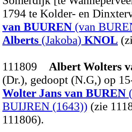
Somerdijk [te Wanneperveen
1794 te Kolder- en Dinxter
van BUUREN
(van BUREN
Alberts
(Jakoba)
KNOL
(z
111809
Albert Wolters
v
(Dr.), gedoopt (N.G,) op 1
Wolter Jans
van BUREN
(
BUIJREN (1643))
(zie 111
111806).