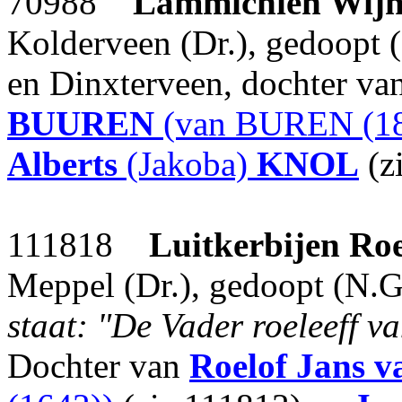
70988
Lammichien Wij
Kolderveen (Dr.), gedoopt 
en Dinxterveen, dochter va
BUUREN
(van BUREN (18
Alberts
(Jakoba)
KNOL
(z
111818
Luitkerbijen Roe
Meppel (Dr.), gedoopt (N.
staat: "De Vader roeleeff va
Dochter van
Roelof Jans
v