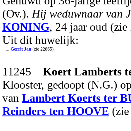
Gehuwd op 36-jarige leeft
(Ov.).
Hij weduwnaar van 
KONING
, 24 jaar oud (zie
Uit dit huwelijk:
1.
Gerrit Jan
(zie 22865).
11245
Koert Lamberts
t
Klooster, gedoopt (N.G.) o
van
Lambert Koerts
ter 
Reinders
ten HOOVE
(zie