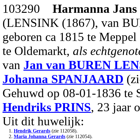
103290
Harmanna Jans
(LENSINK (1867), van B
geboren ca 1815 te Meppel 
te Oldemarkt,
als echtgeno
van
Jan
van BUREN LEN
Johanna
SPANJAARD
(zi
Gehuwd op 08-01-1836 te 
Hendriks
PRINS
, 23 jaar 
Uit dit huwelijk:
1.
Hendrik Gerards
(zie 112058).
2.
Maria Johanna Gerards
(zie 112054).