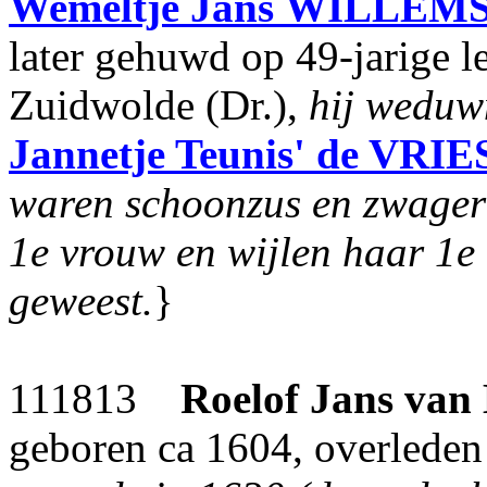
Wemeltje Jans
WILLEM
later gehuwd op 49-jarige l
Zuidwolde (Dr.),
hij weduw
Jannetje Teunis'
de VRIE
waren schoonzus en zwager 
1e vrouw en wijlen haar 1e
geweest.
}
111813
Roelof Jans
van
geboren ca 1604, overleden