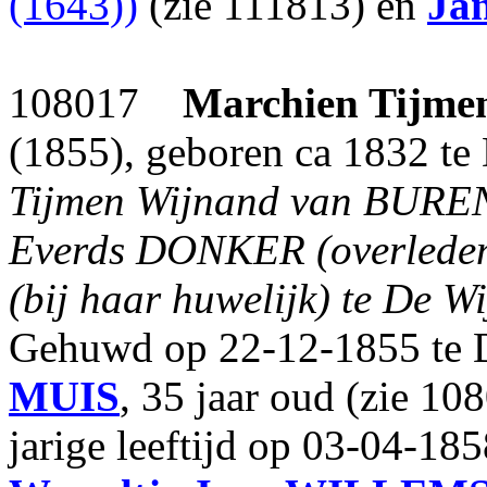
(1643))
(zie 111813) en
Ja
108017
Marchien Tijme
(1855), geboren ca 1832 te
Tijmen Wijnand van BUREN 
Everds DONKER (overleden
(bij haar huwelijk) te De Wi
Gehuwd op 22-12-1855 te D
MUIS
, 35 jaar oud (zie 10
jarige leeftijd op 03-04-18