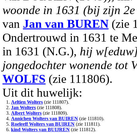
woonde in 1631 (bij zijn 2e
van
Jan
van BUREN
(zie 
Ondertrouwd in 1631 te Me
in 1631 (N.G.),
hij w[eduw]
jongedochter wonende tot 
WOLFS
(zie 111806).
Uit dit huwelijk:
1.
Aeltien Wolters
(zie 111807).
2.
Jan Wolters
(zie 111808).
3.
Albert Wolters
(zie 111809).
4.
Annichen Wolters
van BUIREN
(zie 111810).
5.
Roeleeff Wolters
van BUIREN
(zie 111811).
6.
kind Wolters
van BUIJREN
(zie 111812).