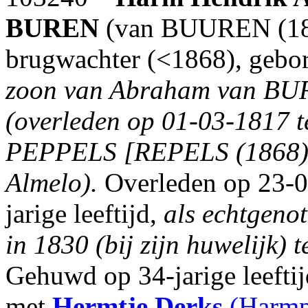
BUREN
(van BUUREN (183
brugwachter (<1868), gebo
zoon van Abraham van BU
(overleden op 01-03-1817 te
PEPPELS [REPELS (1868)] 
Almelo).
Overleden op 23-0
jarige leeftijd,
als echtgeno
in 1830 (bij zijn huwelijk) 
Gehuwd op 34-jarige leefti
met
Hermtje Derks
(Harmp