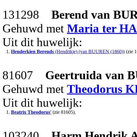
131298
Berend
van BU
Gehuwd met
Maria
ter H
Uit dit huwelijk:
1.
Henderkien Berends
(Hendrikje) (van BUUREN (1860))
(zie 
81607
Geertruida
van 
Gehuwd met
Theodorus
K
Uit dit huwelijk:
1.
Beatrix Theodorus'
(zie 81605).
103240
Harm Hendrik 