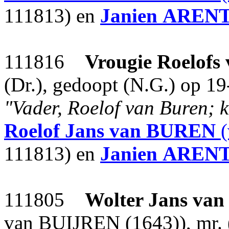
111813) en
Janien
AREN
111816
Vrougie Roelofs
(Dr.), gedoopt (N.G.) op 1
"Vader, Roelof van Buren; k
Roelof Jans
van BUREN
(
111813) en
Janien
AREN
111805
Wolter Jans
van
van BUIJREN (1643)), mr. 