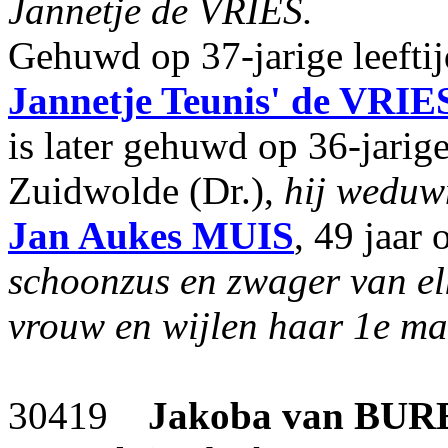
Jannetje de VRIES.
Gehuwd op 37-jarige leefti
Jannetje Teunis'
de VRIE
is later gehuwd op 36-jarige
Zuidwolde (Dr.),
hij weduw
Jan Aukes
MUIS
, 49 jaar
schoonzus en zwager van elk
vrouw en wijlen haar 1e ma
30419
Jakoba
van BUR