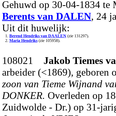
Gehuwd op 30-04-1834 te 
Berents
van DALEN
, 24 j
Uit dit huwelijk:
1.
Berend Hendriks
van DAALEN
(zie 131297).
2.
Maria Hendriks
(zie 105958).
108021
Jakob Tiemes
v
arbeider (<1869), geboren 
zoon van Tieme Wijnand va
DONKER.
Overleden op 18
Zuidwolde - Dr.) op 31-jarig