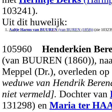
103241).
Uit dit huwelijk:
1.
Aaltje Harms
van BUUREN
(van BUREN (1858))
(zie 103239
105960
Henderkien Ber
(van BUUREN (1860)), naais
Meppel (Dr.), overleden op
weduwe van Hendrik Beren
niet vermeld].
Dochter van
131298) en
Maria
ter HA