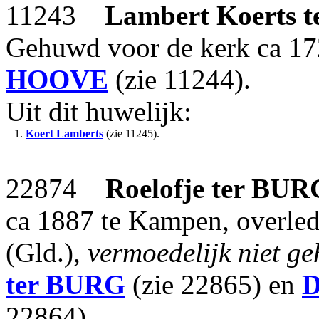
11243
Lambert Koerts
t
Gehuwd voor de kerk ca 1
HOOVE
(zie 11244).
Uit dit huwelijk:
1.
Koert Lamberts
(zie 11245).
22874
Roelofje
ter BUR
ca 1887 te Kampen, overled
(Gld.),
vermoedelijk niet g
ter BURG
(zie 22865) en
D
22864).