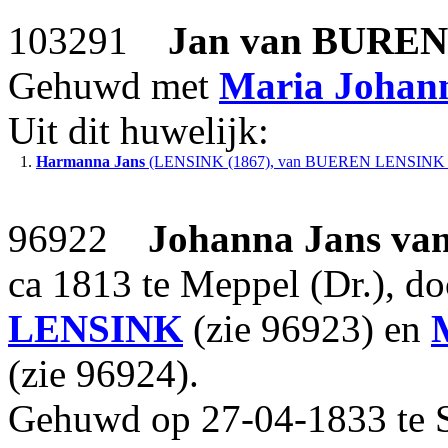
103291
Jan
van BURE
Gehuwd met
Maria Johan
Uit dit huwelijk:
1.
Harmanna Jans
(LENSINK (1867), van BUEREN LENSINK (
96922
Johanna Jans
va
ca 1813 te Meppel (Dr.), d
LENSINK
(zie 96923) en
(zie 96924).
Gehuwd op 27-04-1833 te 