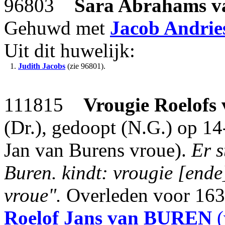
96803
Sara Abrahams
v
Gehuwd met
Jacob Andrie
Uit dit huwelijk:
1.
Judith Jacobs
(zie 96801).
111815
Vrougie Roelofs
(Dr.), gedoopt (N.G.) op 14
Jan van Burens vroue).
Er s
Buren. kindt: vrougie [ende
vroue".
Overleden voor 1632
Roelof Jans
van BUREN
(