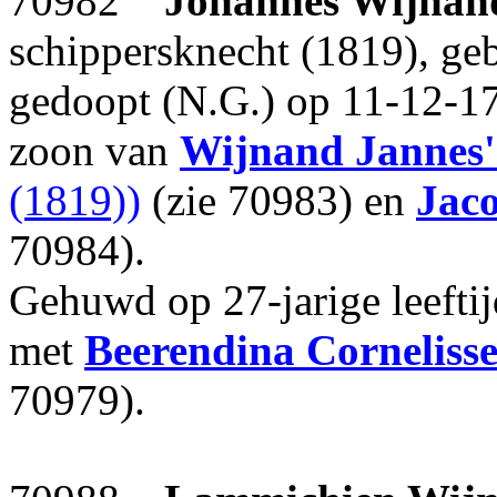
70982
Johannes Wijnan
schippersknecht (1819), geb
gedoopt (N.G.) op 11-12-17
zoon van
Wijnand Jannes'
(1819))
(zie 70983) en
Jaco
70984).
Gehuwd op 27-jarige leefti
met
Beerendina Corneliss
70979).