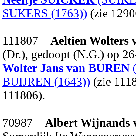
SUKERS (1763))
(zie 1290
111807
Aeltien Wolters
(Dr.), gedoopt (N.G.) op 2
Wolter Jans
van BUREN
(
BUIJREN (1643))
(zie 111
111806).
70987
Albert Wijnands