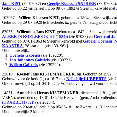
Jans
KIST
(zie 97087) en
Geertje Klaassen
SNIJDER
(zie 97084).
Gehuwd op 22-jarige leeftijd op 09-07-1892 te Steenwijkerwold met
103967
Willem Klaassen
KIST
, geboren ca 1894 te Steenwijk, z
Gehuwd op 29-07-1920 te Enschede,
hij gescheiden echtgenoot.
Echt
83055
Willemina Jans
KIST
, geboren ca 1842 te Steenwijkerwol
ALBERTS
ROELEFS
(KIST (1824))
(zie 97088) en
Geertruit Ja
Gehuwd op 07-01-1863 te Steenwijkerwold met
Gabriel Cornelis'
KAASTRA
, 28 jaar oud (zie 139196).}
Uit dit huwelijk:
1.
Cornelis Gabriels
(zie 139220).
2.
Jan Johannes Gabriels
(zie 139221).
3.
Willem Gabriels
(zie 139222).
23810
Roeloff Jans
KISTEMAECKER
, mr. Geboren ca 1592.
Gehuwd voor de kerk (1) ca 1617 met
Nellichije
LUBBERTS
(zie 2
Ondertrouwd (2) op 21-04-1627 te Vollenhove, gehuwd voor de kerk
14851
Annechien Herms
KISTEMAKER
, dienstmeid (1811), a
VEEN), overleden op 13-01-1852 te Heetveld (gem. Ambt Vollenhove)
(KRABBE (1782))
(zie 26234).
Gehuwd op 29-jarige leeftijd op 05-05-1811 te Zwartsluis.
Hij gebore
Uit dit huwelijk: 2 kinderen.