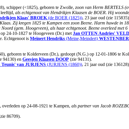
18), schipper (<1825), geboren te Zwolle,
zoon van Herm BERTELS (ove
leeftijd,
als echtgenoot van Hendrikjen Klaasen de BOER.
Hij woonde 
drikjen Klaas'
BROEK
(de BOER (1825))
, 23 jaar oud (zie 115835
on Klaas. Zij kregen 1825 te Kampen een zoon Beene. Harm huwde in 
Noord (gem. Hoogeveen), als haar echtgenoot. Beene overleed met 6 w
ijd op 24-10-1827 te Hoogeveen (Dr.) met
Jan OTTEN Andries'
VEL
e.
Echtgenoot is
Meinert Hendriks
(Meine,Meindert)
WESTENBE
860), geboren te Kolderveen (Dr.), gedoopt (N.G.) op 12-01-1806 te Ko
ie 94130) en
Geesjen Klaasen
DOOP
(zie 94131).
 Teunis'
van JURJENS
(JURJENS (1860))
, 21 jaar oud (zie 136128)
, overleden op 24-08-1921 te Kampen,
als partner van Jacob ROZE
zie 86709).