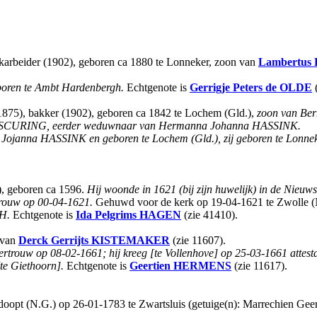
ekarbeider (1902), geboren ca 1880 te Lonneker, zoon van
Lambertus 
eboren te Ambt Hardenbergh.
Echtgenote is
Gerrigje Peters
de OLDE
(
1875), bakker (1902), geboren ca 1842 te Lochem (Gld.),
zoon van Be
en SCURING, eerder weduwnaar van Hermanna Johanna HASSINK.
ojanna HASSINK en geboren te Lochem (Gld.), zij geboren te Lonnek
), geboren ca 1596.
Hij woonde in 1621 (bij zijn huwelijk) in de Nieuws
trouw op 00-04-1621.
Gehuwd voor de kerk op 19-04-1621 te Zwolle (
H.
Echtgenote is
Ida Pelgrims
HAGEN
(zie 41410).
 van
Derck Gerrijts
KISTEMAKER
(zie 11607).
rtrouw op 08-02-1661; hij kreeg [te Vollenhove] op 25-03-1661 attesta
[te Giethoorn].
Echtgenote is
Geertien
HERMENS
(zie 11617).
gedoopt (N.G.) op 26-01-1783 te Zwartsluis (getuige(n): Marrechien G