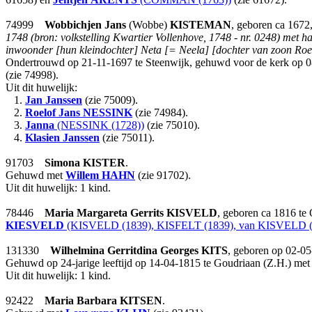
74999
Wobbichjen Jans
(Wobbe)
KISTEMAN
, geboren ca 1672
1748 (bron: volkstelling Kwartier Vollenhove, 1748 - nr. 0248) met 
inwoonder [hun kleindochter] Neta [= Neela] [dochter van zoon Roel
Ondertrouwd op 21-11-1697 te Steenwijk, gehuwd voor de kerk op 0
(zie 74998).
Uit dit huwelijk:
1.
Jan Janssen
(zie 75009).
2.
Roelof Jans
NESSINK
(zie 74984).
3.
Janna
(NESSINK (1728))
(zie 75010).
4.
Klasien Janssen
(zie 75011).
91703
Simona
KISTER
.
Gehuwd met
Willem
HAHN
(zie 91702).
Uit dit huwelijk: 1 kind.
78446
Maria Margareta Gerrits
KISVELD
, geboren ca 1816 te
KIESVELD
(KISVELD (1839), KISFELT (1839), van KISVELD (
131330
Wilhelmina Gerritdina Georges
KITS
, geboren op 02-05
Gehuwd op 24-jarige leeftijd op 14-04-1815 te Goudriaan (Z.H.) me
Uit dit huwelijk: 1 kind.
92422
Maria Barbara
KITSEN
.