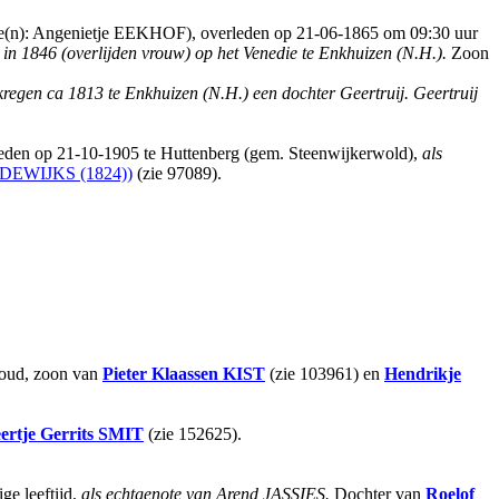
ige(n): Angenietje EEKHOF), overleden op 21-06-1865 om 09:30 uur
in 1846 (overlijden vrouw) op het Venedie te Enkhuizen (N.H.).
Zoon
 kregen ca 1813 te Enkhuizen (N.H.) een dochter Geertruij. Geertruij
eden op 21-10-1905 te Huttenberg (gem. Steenwijkerwold),
als
DEWIJKS (1824))
(zie 97089).
 oud, zoon van
Pieter Klaassen
KIST
(zie 103961) en
Hendrikje
ertje Gerrits
SMIT
(zie 152625).
ge leeftijd,
als echtgenote van Arend JASSIES.
Dochter van
Roelof