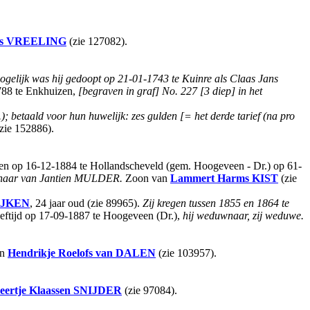
s
VREELING
(zie 127082).
gelijk was hij gedoopt op 21-01-1743 te Kuinre als Claas Jans
788 te Enkhuizen,
[begraven in graf] No. 227 [3 diep] in het
H.); betaald voor hun huwelijk: zes gulden [= het derde tarief (na pro
zie 152886).
en op 16-12-1884 te Hollandscheveld (gem. Hoogeveen - Dr.) op 61-
uwnaar van Jantien MULDER.
Zoon van
Lammert Harms
KIST
(zie
IJKEN
, 24 jaar oud (zie 89965).
Zij kregen tussen 1855 en 1864 te
leeftijd op 17-09-1887 te Hoogeveen (Dr.),
hij weduwnaar, zij weduwe.
en
Hendrikje Roelofs
van DALEN
(zie 103957).
eertje Klaassen
SNIJDER
(zie 97084).