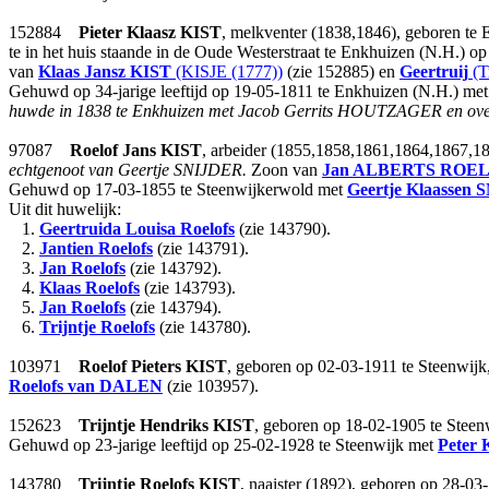
152884
Pieter Klaasz
KIST
, melkventer (1838,1846), geboren te
te in het huis staande in de Oude Westerstraat te Enkhuizen (N.H.) op 
van
Klaas Jansz
KIST
(KISJE (1777))
(zie 152885) en
Geertruij
(T
Gehuwd op 34-jarige leeftijd op 19-05-1811 te Enkhuizen (N.H.) me
huwde in 1838 te Enkhuizen met Jacob Gerrits HOUTZAGER en overle
97087
Roelof Jans
KIST
, arbeider (1855,1858,1861,1864,1867,1
echtgenoot van Geertje SNIJDER.
Zoon van
Jan ALBERTS
ROEL
Gehuwd op 17-03-1855 te Steenwijkerwold met
Geertje Klaassen
S
Uit dit huwelijk:
1.
Geertruida Louisa Roelofs
(zie 143790).
2.
Jantien Roelofs
(zie 143791).
3.
Jan Roelofs
(zie 143792).
4.
Klaas Roelofs
(zie 143793).
5.
Jan Roelofs
(zie 143794).
6.
Trijntje Roelofs
(zie 143780).
103971
Roelof Pieters
KIST
, geboren op 02-03-1911 te Steenwijk
Roelofs
van DALEN
(zie 103957).
152623
Trijntje Hendriks
KIST
, geboren op 18-02-1905 te Steen
Gehuwd op 23-jarige leeftijd op 25-02-1928 te Steenwijk met
Peter 
143780
Trijntje Roelofs
KIST
, naaister (1892), geboren op 28-03