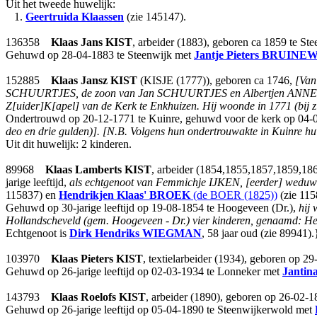
Uit het tweede huwelijk:
1.
Geertruida Klaassen
(zie 145147).
136358
Klaas Jans
KIST
, arbeider (1883), geboren ca 1859 te S
Gehuwd op 28-04-1883 te Steenwijk met
Jantje Pieters
BRUINE
152885
Klaas Jansz
KIST
(KISJE (1777)), geboren ca 1746,
[Van
SCHUURTJES, de zoon van Jan SCHUURTJES en Albertjen ANNE
Z[uider]K[apel] van de Kerk te Enkhuizen.
Hij woonde in 1771 (bij z
Ondertrouwd op 20-12-1771 te Kuinre, gehuwd voor de kerk op 04-
deo en drie gulden)]. [N.B. Volgens hun ondertrouwakte in Kuinre h
Uit dit huwelijk: 2 kinderen.
89968
Klaas Lamberts
KIST
, arbeider (1854,1855,1857,1859,18
jarige leeftijd,
als echtgenoot van Femmichje IJKEN, [eerder] wed
115837) en
Hendrikjen Klaas'
BROEK
(de BOER (1825))
(zie 115
Gehuwd op 30-jarige leeftijd op 19-08-1854 te Hoogeveen (Dr.),
hij
Hollandscheveld (gem. Hoogeveen - Dr.) vier kinderen, genaamd: He
Echtgenoot is
Dirk Hendriks
WIEGMAN
, 58 jaar oud (zie 89941).
103970
Klaas Pieters
KIST
, textielarbeider (1934), geboren op 2
Gehuwd op 26-jarige leeftijd op 02-03-1934 te Lonneker met
Jantin
143793
Klaas Roelofs
KIST
, arbeider (1890), geboren op 26-02-
Gehuwd op 26-jarige leeftijd op 05-04-1890 te Steenwijkerwold met