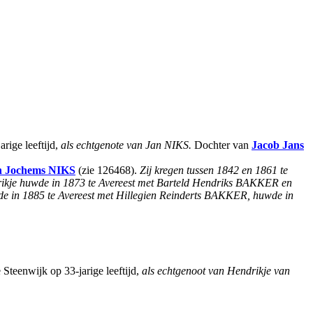
rige leeftijd,
als echtgenote van Jan NIKS.
Dochter van
Jacob Jans
n Jochems
NIKS
(zie 126468).
Zij kregen tussen 1842 en 1861 te
drikje huwde in 1873 te Avereest met Barteld Hendriks BAKKER en
uwde in 1885 te Avereest met Hillegien Reinderts BAKKER, huwde in
Steenwijk op 33-jarige leeftijd,
als echtgenoot van Hendrikje van