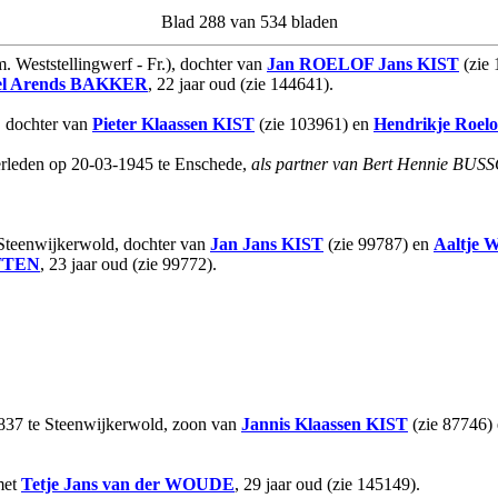
Blad 288 van 534 bladen
. Weststellingwerf - Fr.), dochter van
Jan ROELOF Jans
KIST
(zie
l Arends
BAKKER
, 22 jaar oud (zie 144641).
, dochter van
Pieter Klaassen
KIST
(zie 103961) en
Hendrikje Roelo
verleden op 20-03-1945 te Enschede,
als partner van Bert Hennie BU
e Steenwijkerwold, dochter van
Jan Jans
KIST
(zie 99787) en
Aaltje W
TTEN
, 23 jaar oud (zie 99772).
1837 te Steenwijkerwold, zoon van
Jannis Klaassen
KIST
(zie 87746)
met
Tetje Jans
van der WOUDE
, 29 jaar oud (zie 145149).