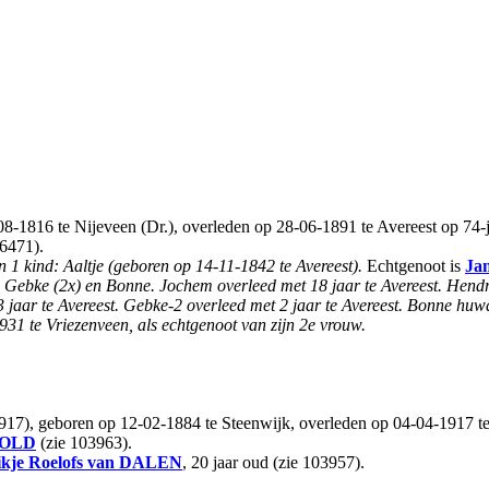
08-1816 te Nijeveen (Dr.), overleden op 28-06-1891 te Avereest op 74-ja
6471).
n 1 kind: Aaltje (geboren op 14-11-1842 te Avereest).
Echtgenoot is
Ja
, Gebke (2x) en Bonne. Jochem overleed met 18 jaar te Avereest. Hen
 3 jaar te Avereest. Gebke-2 overleed met 2 jaar te Avereest. Bonne h
1 te Vriezenveen, als echtgenoot van zijn 2e vrouw.
17), geboren op 12-02-1884 te Steenwijk, overleden op 04-04-1917 te 
OLD
(zie 103963).
kje Roelofs
van DALEN
, 20 jaar oud (zie 103957).