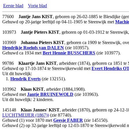
Eerste blad
Vorig blad
77600
Jantje Jans
KIST
, geboren op 26-02-1885 te Blesdijke (gem
Gehuwd op 20-jarige leeftijd op 04-11-1905 te Steenwijk met
Machie
103973
Jantje Pieters
KIST
, geboren op 01-03-1912 te Steenwijk
103969
Johanna Pieters
KIST
, geboren ca 1909 te Steenwijk, o
Hendrikje Roelofs
van DALEN
(zie 103957).
Gehuwd ca 1934 met
Bert Hennie
BUSSCHERS
(zie 103977).
99786
Klaartje Jans
KIST
, arbeidster (1874), geboren ca 1851 t
Gehuwd op 17-10-1874 te Steenwijkerwold met
Evert Hendriks
O
Uit dit huwelijk:
1.
Hendrik Everts
(zie 132151).
103962
Klaas
KIST
, arbeider (1884,1908).
Gehuwd met
Jantje
BRUINEWOLD
(zie 103963).
Uit dit huwelijk: 2 kinderen.
145148
Klaas Jannes'
KIST
, arbeider (1870), geboren op 24-12-
LUCHTMEIJER (1867))
(zie 87740).
Gehuwd (1) voor 1870 met
Geesje
FABER
(zie 145150).
Gehuwd (2) op 32-jarige leeftijd op 12-03-1870 te Steenwijkerwold 