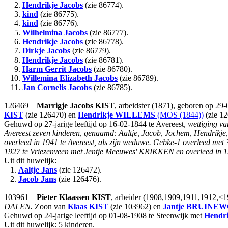
2.
Hendrikje Jacobs
(zie 86774).
3.
kind
(zie 86775).
4.
kind
(zie 86776).
5.
Wilhelmina Jacobs
(zie 86777).
6.
Hendrikje Jacobs
(zie 86778).
7.
Dirkje Jacobs
(zie 86779).
8.
Hendrikje Jacobs
(zie 86781).
9.
Harm Gerrit Jacobs
(zie 86780).
10.
Willemina Elizabeth Jacobs
(zie 86789).
11.
Jan Cornelis Jacobs
(zie 86785).
126469
Marrigje Jacobs
KIST
, arbeidster (1871), geboren op 29-
KIST
(zie 126470) en
Hendrikje
WILLEMS
(MOS (1844))
(zie 12
Gehuwd op 27-jarige leeftijd op 16-02-1844 te Avereest,
wettiging va
Avereest zeven kinderen, genaamd: Aaltje, Jacob, Jochem, Hendrikje
overleed in 1941 te Avereest, als zijn weduwe. Gebke-1 overleed met
1927 te Vriezenveen met Jentje Meeuwes' KRIKKEN en overleed in 193
Uit dit huwelijk:
1.
Aaltje Jans
(zie 126472).
2.
Jacob Jans
(zie 126476).
103961
Pieter Klaassen
KIST
, arbeider (1908,1909,1911,1912,<19
DALEN.
Zoon van
Klaas
KIST
(zie 103962) en
Jantje
BRUINEW
Gehuwd op 24-jarige leeftijd op 01-08-1908 te Steenwijk met
Hendri
Uit dit huwelijk: 5 kinderen.