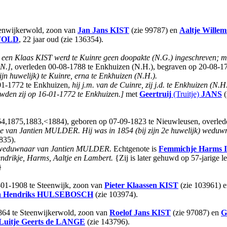
teenwijkerwold, zoon van
Jan Jans
KIST
(zie 99787) en
Aaltje Willem
WOLD
, 22 jaar oud (zie 136354).
 een Klaas KIST werd te Kuinre geen doopakte (N.G.) ingeschreven; mo
N.]
, overleden 00-08-1788 te Enkhuizen (N.H.), begraven op 20-08-1
ijn huwelijk) te Kuinre, erna te Enkhuizen (N.H.).
01-1772 te Enkhuizen,
hij j.m. van de Cuinre, zij j.d. te Enkhuizen (N.
uwden zij op 16-01-1772 te Enkhuizen.]
met
Geertruij
(Truitje)
JANS
(
64,1875,1883,<1884), geboren op 07-09-1823 te Nieuwleusen, overled
uwe van Jantien MULDER.
Hij was in 1854 (bij zijn 2e huwelijk) wed
835).
 weduwnaar van Jantien MULDER.
Echtgenote is
Femmichje Harms
ndrikje, Harms, Aaltje en Lambert.
{Zij is later gehuwd op 57-jarige 
}
9-01-1908 te Steenwijk, zoon van
Pieter Klaassen
KIST
(zie 103961) 
a Hendriks
HULSEBOSCH
(zie 103974).
1864 te Steenwijkerwold, zoon van
Roelof Jans
KIST
(zie 97087) en
G
Luitje Geerts
de LANGE
(zie 143796).