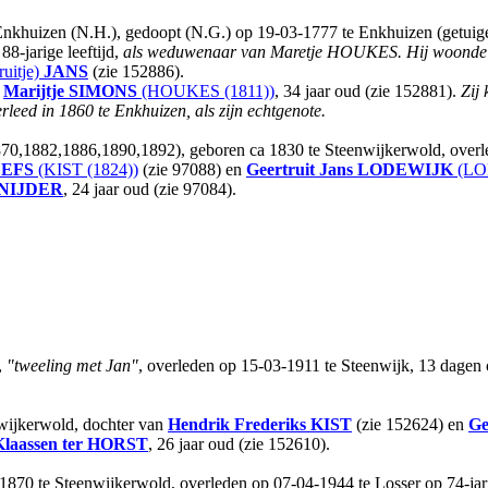
 Enkhuizen (N.H.), gedoopt (N.G.) op 19-03-1777 te Enkhuizen (getu
88-jarige leeftijd,
als weduwenaar van Maretje HOUKES.
Hij woonde 
ruitje)
JANS
(zie 152886).
t
Marijtje
SIMONS
(HOUKES (1811))
, 34 jaar oud (zie 152881).
Zij
ed in 1860 te Enkhuizen, als zijn echtgenote.
870,1882,1886,1890,1892), geboren ca 1830 te Steenwijkerwold, overl
EFS
(KIST (1824))
(zie 97088) en
Geertruit Jans
LODEWIJK
(LO
NIJDER
, 24 jaar oud (zie 97084).
,
"tweeling met Jan"
, overleden op 15-03-1911 te Steenwijk, 13 dagen
wijkerwold, dochter van
Hendrik Frederiks
KIST
(zie 152624) en
Ge
Klaassen
ter HORST
, 26 jaar oud (zie 152610).
-1870 te Steenwijkerwold, overleden op 07-04-1944 te Losser op 74-jari