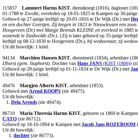
115837
Lammert Harms
KIST
, dienstknegt (1816), dagloner (18
01-1788 te Zwolle, overleden op 18-01-1825 te Kampen op 36-jarige 
Gehuwd op 27-jarige leeftijd op 20-01-1816 te De Wijk (Dr.) met
Hen
en een dochter Geertjen. Zij kregen in 1823 te Nieuwleusen een zo
Hoogeveen (Dr.) met Margje Berends KLEINE en overleed in 1885 te 
wonende te Zuidwolde (Dr.).
{Zij is later gehuwd op 35-jarige leeft
leeftijd op 08-12-1830 te Hoogeveen (Dr.),
hij weduwnaar, zij weduw
Uit dit huwelijk: 1 kind.
94134
Marchien Hansen
KIST
, dienstmeid (1834), arbeidster (1
IJhorst (gem. Staphorst).
Dochter van
Hans
JANS
(KIST (1806))
(z
Gehuwd op 28-jarige leeftijd op 01-11-1834 te De Wijk (Dr.) met
Jan
Uit dit huwelijk: 1 kind.
49476
Margjen Alberts
KIST
, arbeidster (1853).
Gehuwd met
Arend
KOOPS
(zie 49475).
Uit dit huwelijk:
1.
Dela Arends
(zie 49474).
86710
Maria Theresia Harms
KIST
, geboren ca 1869 te Kampen
CATO
(zie 86712).
Gehuwd op 18-10-1894 te Kampen met
Jacob Jans
ROZEBOOM
(
Uit dit huwelijk:
1.
dochter
(zie 86773).