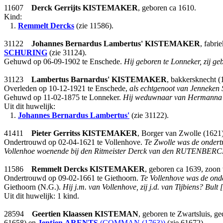
11607
Derck Gerrijts
KISTEMAKER
, geboren ca 1610.
Kind:
1.
Remmelt Dercks
(zie 11586).
31122
Johannes Bernardus Lambertus'
KISTEMAKER
, fabri
SCHURING
(zie 31124).
Gehuwd op 06-09-1902 te Enschede.
Hij geboren te Lonneker, zij g
31123
Lambertus Barnardus'
KISTEMAKER
, bakkersknecht (
Overleden op 10-12-1921 te Enschede,
als echtgenoot van Jennek
Gehuwd op 11-02-1875 te Lonneker.
Hij weduwnaar van Hermanna J
Uit dit huwelijk:
1.
Johannes Bernardus Lambertus'
(zie 31122).
41411
Pieter Gerritss
KISTEMAKER
, Borger van Zwolle (1621
Ondertrouwd op 02-04-1621 te Vollenhove.
Te Zwolle was de onder
Vollenhoe woenende bij den Ritmeister Derck van den RUTENBERC
11586
Remmelt Dercks
KISTEMAKER
, geboren ca 1639, zoon
Ondertrouwd op 09-02-1661 te Giethoorn.
Te Vollenhove was de onde
Giethoorn (N.G.).
Hij j.m. van Vollenhove, zij j.d. van Tijbiens? Bult 
Uit dit huwelijk: 1 kind.
28594
Geertien Klaassen
KISTEMAN
, geboren te Zwartsluis, 
61658) en
Jentjen
ARENTS
(COMMAN (1763))
(zie 61672).