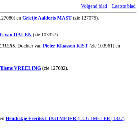
Volgend blad
Laatste blad
 127080) en
Grietje Aalderts
MAST
(zie 127075).
fs
van DALEN
(zie 103957).
SSCHERS.
Dochter van
Pieter Klaassen
KIST
(zie 103961) en
illems
VREELING
(zie 127082).
 en
Hendrikje Freriks
LUGTMEIER
(LUGTMEIJER (1837),