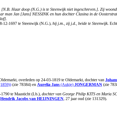
,
[N.B. Haar doop (N.G.) is te Steenwijk niet ingeschreven.]
.
Zij woonde
haar man Jan [Jans] NESSINK en hun dochter Clasina in de Oosterstrate
of].
8-12-1697 te Steenwijk (N.G.),
hij j.m., zij j.d., beide te Steenwijk.
Echt
 Oldemarkt, overleden op 24-03-1819 te Oldemarkt, dochter van
Johan
1859))
(zie 78384) en
Aurelia Jans
(Aukje)
JONGERMAN
(zie 783
-1790 te Maasticht (Lb.),
dochter van George Philip KITS en Mari
t
Hendrik Jacobs
van HEIJNINGEN
, 27 jaar oud (zie 131329).