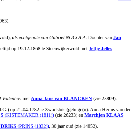
963).
wold),
als echtgenote van Gabriel NOCOLA.
Dochter van
Jan
 leeftijd op 19-12-1868 te Steenwijkerwold met
Jeltje Jelles
t Vollenhov
met
Anna Jans
van BLANCKEN
(zie 23809).
(N.G.) op 21-04-1782 te Zwartsluis (getuige(n): Anna Herms van der
S
(KISTEMAKER (1811))
(zie 26233) en
Marchjen
KLAAS
DRIKS
(PRINS (1832))
, 30 jaar oud (zie 14852).