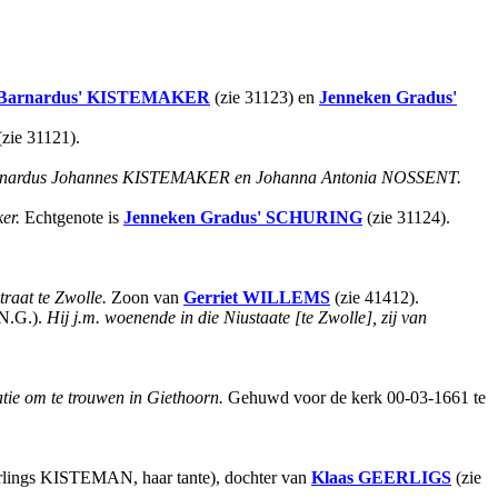
Barnardus'
KISTEMAKER
(zie 31123) en
Jenneken Gradus'
zie 31121).
rnardus Johannes KISTEMAKER en Johanna Antonia NOSSENT.
er.
Echtgenote is
Jenneken Gradus'
SCHURING
(zie 31124).
traat te Zwolle.
Zoon van
Gerriet
WILLEMS
(zie 41412).
N.G.).
Hij j.m. woenende in die Niustaate [te Zwolle], zij van
tie om te trouwen in Giethoorn.
Gehuwd voor de kerk 00-03-1661 te
eerlings KISTEMAN, haar tante), dochter van
Klaas
GEERLIGS
(zie