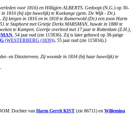
rleden voor 1816) en Hilligjen ALBERTS.
Gedoopt (N.G.) op 30-
in 1816 (bij zijn huwelijk) te Koekange (gem. De Wijk - Dr.).
).
Zij kregen in 1816 en in 1818 te Ruinerwold (Dr.) een zoon Harm
1851 te Staphorst met Grietje Derks MARSMAN, huwde in 1880 te
eken te Kampen. Geertje overleed met 17 jaar te Rotterdam (Z.H.),
DMAN
, 54 jaar oud (zie 115836). Zij is later gehuwd op 38-jarige
RG
(WESTERBERG (1839))
, 55 jaar oud (zie 115834).}
lder- en Dinxterveen.
Zij woonde in 1834 (bij haar huwelijk) te
.
BOOM.
Dochter van
Harm Gerrit
KIST
(zie 86711) en
Willemina