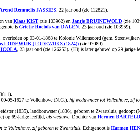
Arend Remmelts
JASSIES
, 22 jaar oud (zie 112821).
oon van
Klaas
KIST
(zie 103962) en
Jantje
BRUINEWOLD
(zie 103
genote is
Grietje Roelofs
van DALEN
, 23 jaar oud (zie 103959).
d, overleden op 03-01-1868 te Kolonie Willemsoord (gem. Steenwijker
ns
LODEWIJK
(LODEWIJKS (1824))
(zie 97089).
NICOLA
, 23 jaar oud (zie 126253). {Hij is later gehuwd op 29-jarige
3811).
 00-05-1627 te Vollenhove (N.G.),
hij weduwnaer tot Vollenhove, zij to
rbeidster (1835), landbouwster (1836), geboren te Zwartsluis, gedoopt 
 op 69-jarige leeftijd,
als weduwe.
Dochter van
Hermen
BARTELD
n te Vollenhove, zij geboren te Zwartsluis.
Echtgenoot is
Harmen
HEN