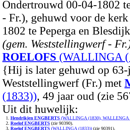
Ondertrouwd 00-04-1802 te
- Fr.), gehuwd voor de kerk 
1802 te Peperga en Blesdij
(gem. Weststellingwerf - Fr.)
ROELOFS
(WALLINGA (1
{Hij is later gehuwd op 63-j
Weststellingwerf (Fr.) met
(1833))
, 49 jaar oud (zie 5
Uit dit huwelijk:
1.
Hendrikjen
ENGBERTS
(WALLINGA (1830), WALLENGA (
2.
Roelof
ENGBERTS
(zie 90390).
3.
Roelof
ENGBERTS
(WALLINGA (1833))
(zie 90391).