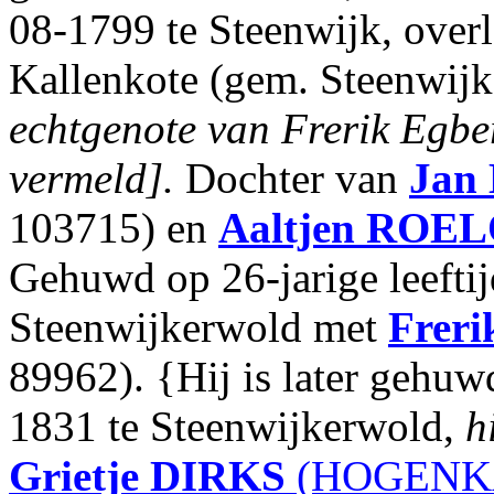
08-1799 te Steenwijk, over
Kallenkote (gem. Steenwijke
echtgenote van Frerik Egb
vermeld].
Dochter van
Jan
103715) en
Aaltjen
ROEL
Gehuwd op 26-jarige leefti
Steenwijkerwold met
Freri
89962). {Hij is later gehuwd
1831 te Steenwijkerwold,
h
Grietje
DIRKS
(HOGENKA