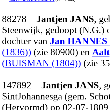
88278
Jantjen
JANS
, ge
Steenwijk, gedoopt (N.G.) 
dochter van
Jan
HANNES
(1836))
(zie 80900) en
Aalt
(BUISMAN (1804))
(zie 35
147892
Jantjen
JANS
, 
SintJohannesga (gem. Schote
(Hervormd) op 02-07-1809 