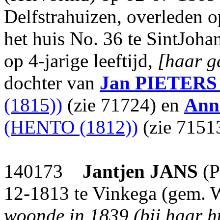
Delfstrahuizen, overleden 
het huis No. 36 te SintJoha
op 4-jarige leeftijd,
[haar g
dochter van
Jan
PIETERS
(1815))
(zie 71724) en
Ann
(HENTO (1812))
(zie 7151
140173
Jantjen
JANS
(P
12-1813 te Vinkega (gem. We
woonde in 1839 (bij haar hu