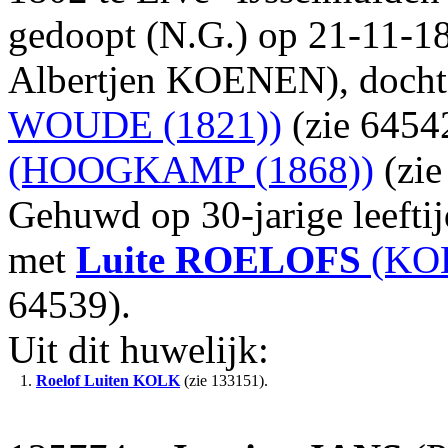
gedoopt (N.G.) op 21-11-18
Albertjen KOENEN), docht
WOUDE (1821))
(zie 6454
(HOOGKAMP (1868))
(zie
Gehuwd op 30-jarige leefti
met
Luite
ROELOFS
(KOL
64539).
Uit dit huwelijk:
1.
Roelof Luiten
KOLK
(zie 133151).