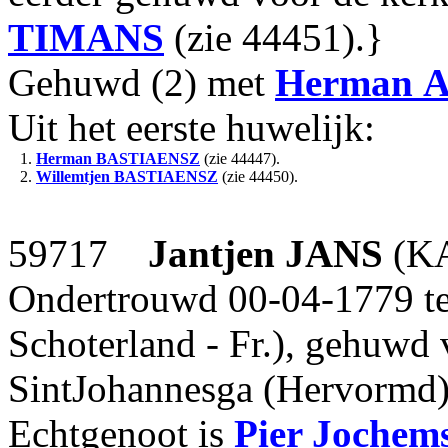
TIMANS
(zie 44451).}
Gehuwd (2) met
Herman
Uit het eerste huwelijk:
1.
Herman
BASTIAENSZ
(zie 44447).
2.
Willemtjen
BASTIAENSZ
(zie 44450).
59717
Jantjen
JANS
(KA
Ondertrouwd 00-04-1779 te
Schoterland - Fr.), gehuwd
SintJohannesga (Hervormd
Echtgenoot is
Pier Jochem