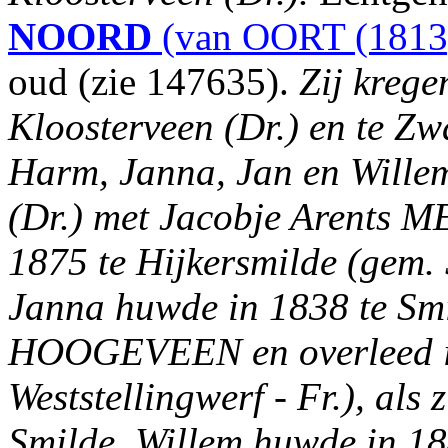
NOORD
(van OORT (1813
oud (zie 147635).
Zij krege
Kloosterveen (Dr.) en te Zw
Harm, Janna, Jan en Wille
(Dr.) met Jacobje Arents
1875 te Hijkersmilde (gem. 
Janna huwde in 1838 te Smi
HOOGEVEEN en overleed in
Weststellingwerf - Fr.), als
Smilde. Willem huwde in 18