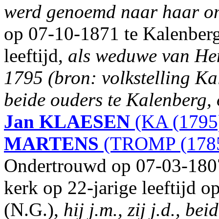
werd genoemd naar haar om
op 07-10-1871 te Kalenberg
leeftijd,
als weduwe van He
1795 (bron: volkstelling Ka
beide ouders te Kalenberg,
Jan
KLAESEN
(KA (1795
MARTENS
(TROMP (1785
Ondertrouwd op 07-03-1807
kerk op 22-jarige leeftijd 
(N.G.),
hij j.m., zij j.d., b