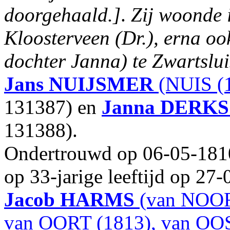
doorgehaald.]
.
Zij woonde i
Kloosterveen (Dr.), erna o
dochter Janna) te Zwartslui
Jans
NUIJSMER
(NUIS (1
131387) en
Janna
DERKS
131388).
Ondertrouwd op 06-05-1810
op 33-jarige leeftijd op 27
Jacob
HARMS
(van NOOR
van OORT (1813), van OOS