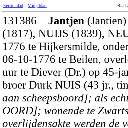
Eerste blad
Vorig blad
Blad 
131386
Jantjen
(Jantien
(1817), NUIJS (1839), NEU
1776 te Hijkersmilde, onder
06-10-1776 te Beilen, ove
uur te Diever (Dr.) op 45-jar
broer Durk NUIS (43 jr., t
aan scheepsboord]; als ec
OORD]; wonende te Zwartsl
overlijdensakte werden de 