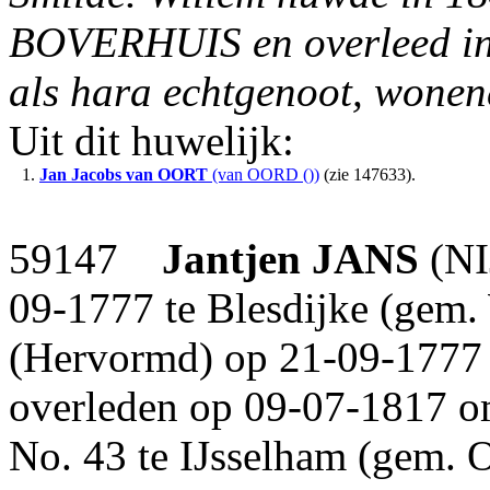
BOVERHUIS en overleed in 
als hara echtgenoot, wonen
Uit dit huwelijk:
1.
Jan Jacobs
van OORT
(van OORD ())
(zie 147633).
59147
Jantjen
JANS
(NI
09-1777 te Blesdijke (gem. 
(Hervormd) op 21-09-1777 t
overleden op 09-07-1817 om
No. 43 te IJsselham (gem. O