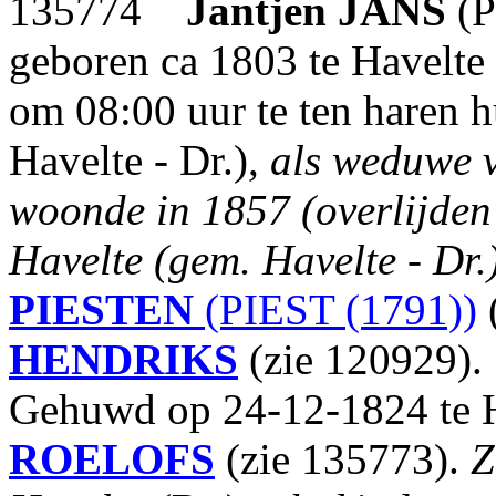
135774
Jantjen
JANS
(P
geboren ca 1803 te Havelte
om 08:00 uur te ten haren h
Havelte - Dr.),
als weduwe
woonde in 1857 (overlijden 
Havelte (gem. Havelte - Dr.)
PIESTEN
(PIEST (1791))
HENDRIKS
(zie 120929).
Gehuwd op 24-12-1824 te H
ROELOFS
(zie 135773).
Z