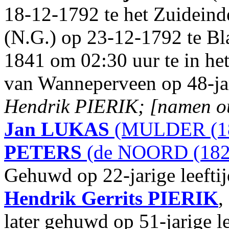
18-12-1792 te het Zuidein
(N.G.) op 23-12-1792 te B
1841 om 02:30 uur te in het
van Wanneperveen op 48-jar
Hendrik PIERIK; [namen ou
Jan
LUKAS
(MULDER (18
PETERS
(de NOORD (182
Gehuwd op 22-jarige leefti
Hendrik Gerrits
PIERIK
,
later gehuwd op 51-jarige l