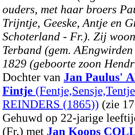
ouders, met haar broers Pa
Trijntje, Geeske, Antje en 
Schoterland - Fr.). Zij woon
Terband (gem. AEngwirden -
1829 (geboorte zoon Hendri
Dochter van
Jan Paulus'
A
Fintje
(Fentje,Sensje,Tentj
REINDERS (1865))
(zie 17
Gehuwd op 22-jarige leeft
(Fr.) met
Jan Koops
COL