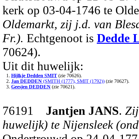
kerk op 03-04-1746 te Old
Oldemarkt, zij j.d. van Bles
Fr.).
Echtgenoot is
Dedde
70624).
Uit dit huwelijk:
1.
Hijlkje Dedden
SMIT
(zie 70626).
2.
Jan
DEDDEN
(SMITH (1777), SMIT (1792))
(zie 70627).
3.
Geesjen
DEDDEN
(zie 70621).
76191
Jantjen
JANS
.
Zi
huwelijk) te Nijensleek (ond
Ondertrouwd op 24-04-1774