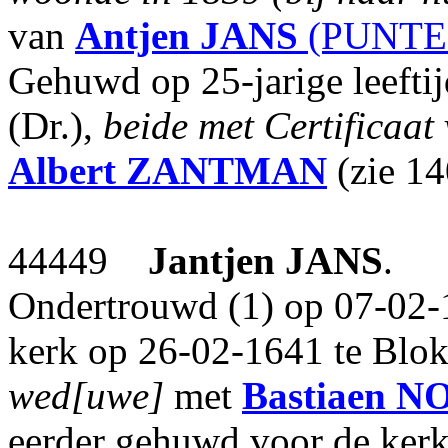
van
Antjen
JANS
(PUNTER
Gehuwd op 25-jarige leefti
(Dr.),
beide met Certificaa
Albert
ZANTMAN
(zie 14
44449
Jantjen
JANS
.
Ondertrouwd (1) op 07-02-1
kerk op 26-02-1641 te Blok
wed[uwe]
met
Bastiaen
N
eerder gehuwd voor de ker