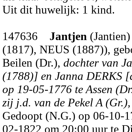
Uit dit huwelijk: 1 kind.
147636
Jantjen
(Jantien
(1817), NEUS (1887)), gebo
Beilen (Dr.),
dochter van 
(1788)] en Janna DERKS [
op 19-05-1776 te Assen (Dr.
zij j.d. van de Pekel A (Gr.
Gedoopt (N.G.) op 06-10-17
02-1822 om 20:00 uur te Die