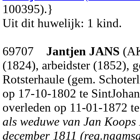
100395).}
Uit dit huwelijk: 1 kind.
69707
Jantjen
JANS
(AK
(1824), arbeidster (1852), 
Rotsterhaule (gem. Schoter
op 17-10-1802 te SintJohan
overleden op 11-01-1872 te 
als weduwe van Jan Koop
december 1811 (reg.naamsa