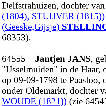
Delfstrahuizen, dochter va
(1804), STUIJVER (1815))
(Geeske,Gijsje)
STELLIN
68353).
64555
Jantjen
JANS
, g
"IJsselmuiden" in de Haar,
op 09-09-1798 te Paasloo, 
onder Oldemarkt, dochter 
WOUDE (1821))
(zie 6454