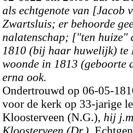
als echtgenote van [Jacob
Zwartsluis; er behoorde ge
nalatenschap; ["ten huize"
1810 (bij haar huwelijk) te 
woonde in 1813 (geboorte d
erna ook.
Ondertrouwd op 06-05-1810
voor de kerk op 33-jarige l
Kloosterveen (N.G.),
hij j.
Kloosterveen (Dr.).
Echtgen