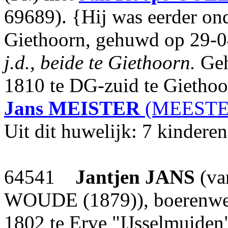
69689). {Hij was eerder on
Giethoorn, gehuwd op 29-0
j.d., beide te Giethoorn.
Geh
1810 te DG-zuid te Gietho
Jans
MEISTER
(MEESTER
Uit dit huwelijk: 7 kinderen
64541
Jantjen
JANS
(va
WOUDE (1879)), boerenwerk
1802 te Erve "IJsselmuiden