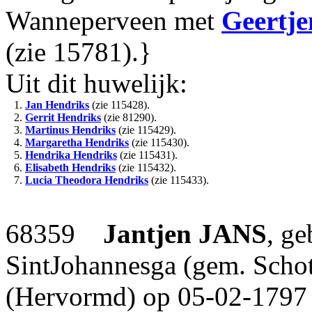
Wanneperveen met
Geertje
(zie 15781).}
Uit dit huwelijk:
1.
Jan Hendriks
(zie 115428).
2.
Gerrit Hendriks
(zie 81290).
3.
Martinus Hendriks
(zie 115429).
4.
Margaretha Hendriks
(zie 115430).
5.
Hendrika Hendriks
(zie 115431).
6.
Elisabeth Hendriks
(zie 115432).
7.
Lucia Theodora Hendriks
(zie 115433).
68359
Jantjen
JANS
, g
SintJohannesga (gem. Schote
(Hervormd) op 05-02-1797 