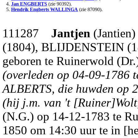
4.
Jan
ENGBERTS
(zie 90392).
5.
Hendrik Engberts
WALLINGA
(zie 87090).
111287
Jantjen
(Jantien
(1804), BLIJDENSTEIN (180
geboren te Ruinerwold (Dr.
(overleden op 04-09-1786 t
ALBERTS, die huwden op 25
(hij j.m. van 't [Ruiner]Wolt
(N.G.) op 14-12-1783 te Ru
1850 om 14:30 uur te in [he