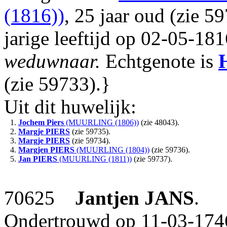
(1816))
, 25 jaar oud (zie 5
jarige leeftijd op 02-05-181
weduwnaar.
Echtgenote is
(zie 59733).}
Uit dit huwelijk:
1.
Jochem Piers
(MUURLING (1806))
(zie 48043).
2.
Margje
PIERS
(zie 59735).
3.
Margje
PIERS
(zie 59734).
4.
Margjen
PIERS
(MUURLING (1804))
(zie 59736).
5.
Jan
PIERS
(MUURLING (1811))
(zie 59737).
70625
Jantjen
JANS
.
Ondertrouwd op 11-03-1746