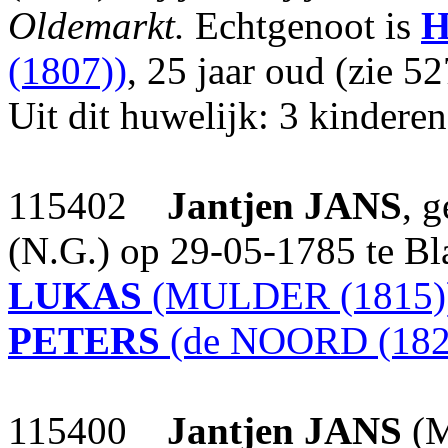
Oldemarkt.
Echtgenoot is
H
(1807))
, 25 jaar oud (zie 5
Uit dit huwelijk: 3 kinderen
115402
Jantjen
JANS
, 
(N.G.) op 29-05-1785 te B
LUKAS
(MULDER (1815)
PETERS
(de NOORD (182
115400
Jantjen
JANS
(M