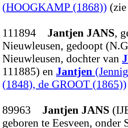
(HOOGKAMP (1868))
(zie
111894
Jantjen
JANS
, 
Nieuwleusen, gedoopt (N.G
Nieuwleusen, dochter van
J
111885) en
Jantjen
(Jennig
(1848), de GROOT (1865))
89963
Jantjen
JANS
(IJ
geboren te Eesveen, onder 