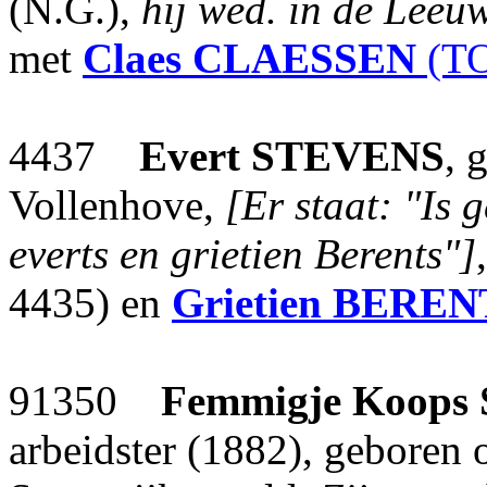
(N.G.),
hij wed. in de Leeu
met
Claes
CLAESSEN
(TO
4437
Evert
STEVENS
, 
Vollenhove,
[Er staat: "Is 
everts en grietien Berents"]
4435) en
Grietien
BEREN
91350
Femmigje Koops
arbeidster (1882), geboren