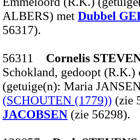
Emmeloord (R.K.) (getuige
ALBERS) met
Dubbel
GE
56317).
56311
Cornelis
STEVE
Schokland, gedoopt (R.K.)
(getuige(n): Maria JANSEN
(SCHOUTEN (1779))
(zie 
JACOBSEN
(zie 56298).