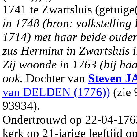
1741 te Zwartsluis (getuige
in 1748 (bron: volkstelling
1714) met haar beide ouder
zus Hermina in Zwartsluis 
Zij woonde in 1763 (bij haa
ook.
Dochter van
Steven
J
van DELDEN (1776))
(zie
93934).
Ondertrouwd op 22-04-1763
kerk op 21-jarige leeftijd 