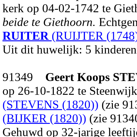
kerk op 04-02-1742 te Giet
beide te Giethoorn.
Echtgen
RUITER
(RUIJTER (1748)
Uit dit huwelijk: 5 kinderen
91349
Geert Koops
STE
op 26-10-1822 te Steenwij
(STEVENS (1820))
(zie 91
(BIJKER (1820))
(zie 9134
Gehuwd op 32-jarige leefti