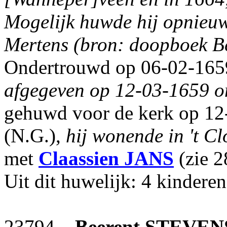
Mogelijk huwde hij opnieu
Mertens (bron: doopboek B
Ondertrouwd op 06-02-1659
afgegeven op 12-03-1659 o
gehuwd voor de kerk op 12
(N.G.),
hij wonende in 't C
met
Claassien
JANS
(zie 2
Uit dit huwelijk: 4 kinderen
23794
Beerent
STEVEN