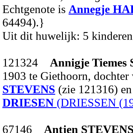
Echtgenote is
Annegje
HA
64494).}
Uit dit huwelijk: 5 kinderen
121324
Annigje Tiemes
1903 te Giethoorn, dochter
STEVENS
(zie 121316) e
DRIESEN
(DRIESSEN (19
67146
Antjen
STEVEN