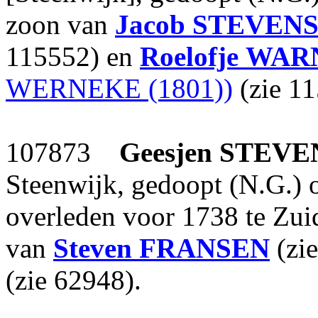
zoon van
Jacob
STEVEN
115552) en
Roelofje
WAR
WERNEKE (1801))
(zie 11
107873
Geesjen
STEVE
Steenwijk, gedoopt (N.G.) 
overleden voor 1738 te Zui
van
Steven
FRANSEN
(zi
(zie 62948).