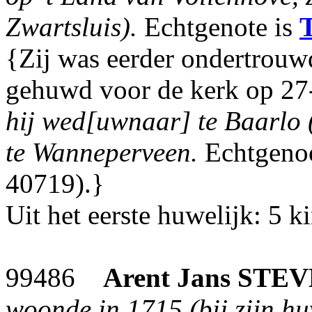
Zwartsluis).
Echtgenote is
T
{Zij was eerder ondertrouw
gehuwd voor de kerk op 27-
hij wed[uwnaar] te Baarlo 
te Wanneperveen.
Echtgenoo
40719).}
Uit het eerste huwelijk: 5 k
99486
Arent Jans
STEV
woonde in 1715 (bij zijn hu