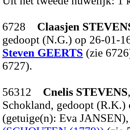
Uit het tweede huwelijk: 1 
6728
Claasjen
STEVEN
gedoopt (N.G.) op 26-01-16
Steven
GEERTS
(zie 6726
6727).
56312
Cnelis
STEVENS
Schokland, gedoopt (R.K.)
(getuige(n): Eva JANSEN)