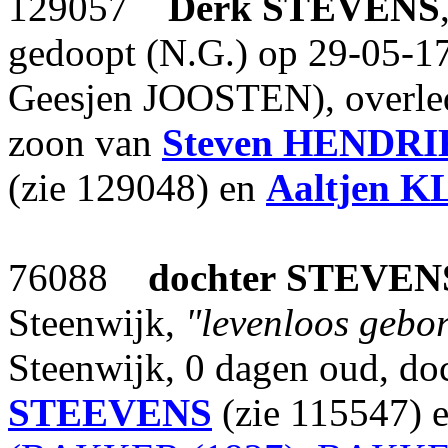
129057
Derk
STEVENS
gedoopt (N.G.) op 29-05-17
Geesjen JOOSTEN), overle
zoon van
Steven
HENDRI
(zie 129048) en
Aaltjen
K
76088
dochter
STEVEN
Steenwijk,
"levenloos gebo
Steenwijk, 0 dagen oud, do
STEEVENS
(zie 115547) 