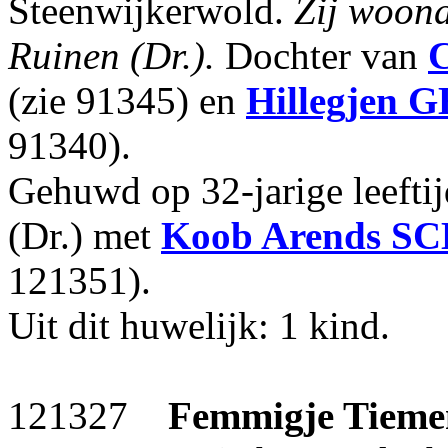
Steenwijkerwold.
Zij woond
Ruinen (Dr.).
Dochter van
(zie 91345) en
Hillegjen
G
91340).
Gehuwd op 32-jarige leefti
(Dr.) met
Koob Arends
SC
121351).
Uit dit huwelijk: 1 kind.
121327
Femmigje Tieme