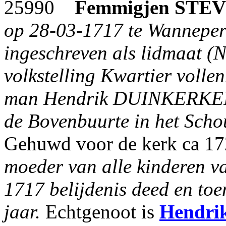
25990
Femmigjen
STEV
op 28-03-1717 te Wanneperv
ingeschreven als lidmaat (N
volkstelling Kwartier volle
man Hendrik DUINKERKEN, 
de Bovenbuurte in het Sch
Gehuwd voor de kerk ca 1
moeder van alle kinderen va
1717 belijdenis deed en toe
jaar.
Echtgenoot is
Hendri