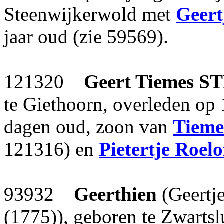
Steenwijkerwold met
Geert
jaar oud (zie 59569).
121320
Geert Tiemes
S
te Giethoorn, overleden op
dagen oud, zoon van
Tieme
121316) en
Pietertje Roelo
93932
Geerthien
(Geertj
(1775)), geboren te Zwartsl