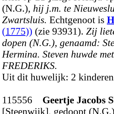
(N.G.),
hij j.m. te Nieuweslu
Zwartsluis.
Echtgenoot is
H
(1775))
(zie 93931).
Zij lie
dopen (N.G.), genaamd: Ste
Hermina. Steven huwde met
FREDERIKS.
Uit dit huwelijk: 2 kinderen
115556
Geertje Jacobs
[Steenwijk], gedoopt (N.G.