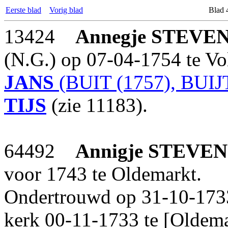
Eerste blad
Vorig blad
Blad 
13424
Annegje
STEVE
(N.G.) op 07-04-1754 te Vo
JANS
(BUIT (1757), BUIJT
TIJS
(zie 11183).
64492
Annigje
STEVEN
voor 1743 te Oldemarkt.
Ondertrouwd op 31-10-1733
kerk 00-11-1733 te [Oldem