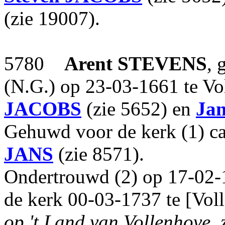
(zie 19007).
5780
Arent
STEVENS
, 
(N.G.) op 23-03-1661 te V
JACOBS
(zie 5652) en
Jan
Gehuwd voor de kerk (1) c
JANS
(zie 8571).
Ondertrouwd (2) op 17-02-
de kerk 00-03-1737 te [Vol
op 't Land van Vollenhove, 