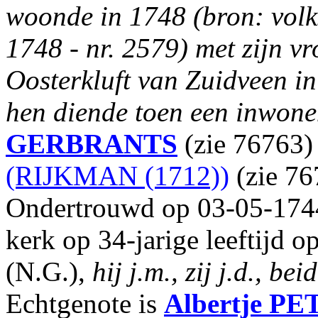
woonde in 1748 (bron: volk
1748 - nr. 2579) met zijn 
Oosterkluft van Zuidveen in
hen diende toen een inwone
GERBRANTS
(zie 76763)
(RIJKMAN (1712))
(zie 76
Ondertrouwd op 03-05-1744
kerk op 34-jarige leeftijd 
(N.G.),
hij j.m., zij j.d., b
Echtgenote is
Albertje
PE