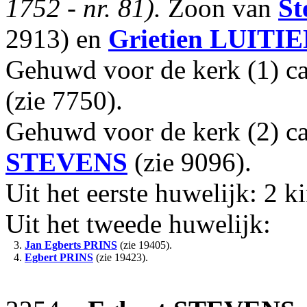
1752 - nr. 81).
Zoon van
St
2913) en
Grietien
LUITIE
Gehuwd voor de kerk (1) c
(zie 7750).
Gehuwd voor de kerk (2) c
STEVENS
(zie 9096).
Uit het eerste huwelijk: 2 k
Uit het tweede huwelijk:
3.
Jan Egberts
PRINS
(zie 19405).
4.
Egbert
PRINS
(zie 19423).