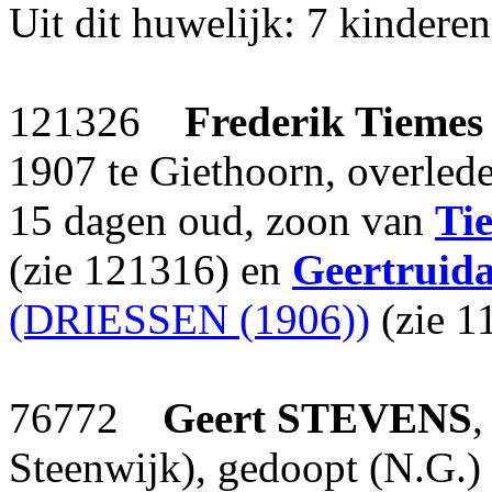
Uit dit huwelijk: 7 kinderen
121326
Frederik Tiemes
1907 te Giethoorn, overled
15 dagen oud, zoon van
Ti
(zie 121316) en
Geertruid
(DRIESSEN (1906))
(zie 1
76772
Geert
STEVENS
,
Steenwijk), gedoopt (N.G.)