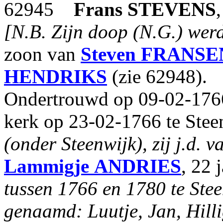
62945
Frans
STEVENS
[N.B. Zijn doop (N.G.) werd
zoon van
Steven
FRANSE
HENDRIKS
(zie 62948).
Ondertrouwd op 09-02-1766
kerk op 23-02-1766 te Stee
(onder Steenwijk), zij j.d. v
Lammigje
ANDRIES
, 22 
tussen 1766 en 1780 te Stee
genaamd: Luutje, Jan, Hilli