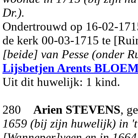
Dr.).
Ondertrouwd op 16-02-1715
de kerk 00-03-1715 te [Rui
[beide] van Pesse (onder Ru
Lijsbetjen Arents
BLOEM
Uit dit huwelijk: 1 kind.
280
Arien
STEVENS
, g
1659 (bij zijn huwelijk) in '
[Wanneper]veen en in 1664, 