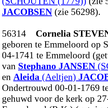
(SCHOUTEN (1779))
(zie 
JACOBSEN
(zie 56298).
56314
Cornelia
STEVE
geboren te Emmeloord op S
04-1741 te Emmeloord (get
van
Stephano
JANSEN
(S
en
Aleida
(Aeltjen)
JACO
Ondertrouwd 00-01-1769 t
gehuwd voor de kerk op 27-j