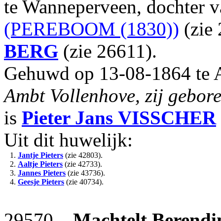
te Wanneperveen, dochter 
(PEREBOOM (1830))
(zie
BERG
(zie 26611).
Gehuwd op 13-08-1864 te 
Ambt Vollenhove, zij gebor
is
Pieter Jans
VISSCHER
Uit dit huwelijk:
1.
Jantje Pieters
(zie 42803).
2.
Aaltje Pieters
(zie 42733).
3.
Jannes Pieters
(zie 43736).
4.
Geesje Pieters
(zie 40734).
29570
Machtelt Berendi