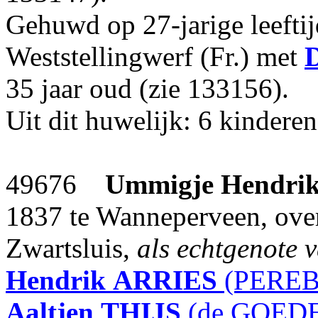
Gehuwd op 27-jarige leefti
Weststellingwerf (Fr.) met
D
35 jaar oud (zie 133156).
Uit dit huwelijk: 6 kinderen
49676
Ummigje Hendrik
1837 te Wanneperveen, ove
Zwartsluis,
als echtgenote 
Hendrik
ARRIES
(PEREB
Aaltjen
THIJS
(de GOEDE