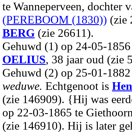
te Wanneperveen, dochter 
(PEREBOOM (1830))
(zie
BERG
(zie 26611).
Gehuwd (1) op 24-05-1856 
OELIUS
, 38 jaar oud (zie 
Gehuwd (2) op 25-01-1882 
weduwe.
Echtgenoot is
Hen
(zie 146909). {Hij was eerd
op 22-03-1865 te Giethoor
(zie 146910). Hij is later g