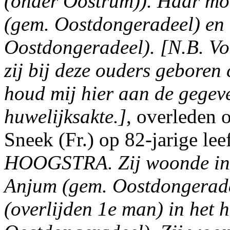
(onder Oostrum)). Haar mo
(gem. Oostdongeradeel) en 
Oostdongeradeel). [N.B. Vo
zij bij deze ouders geboren 
houd mij hier aan de gegev
huwelijksakte.]
, overleden 
Sneek (Fr.) op 82-jarige lee
HOOGSTRA.
Zij woonde in
Anjum (gem. Oostdongeradee
(overlijden 1e man) in het 