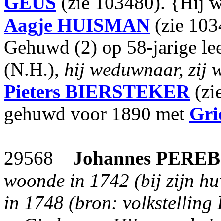
GEUS
(zie 103480). {Hij 
Aagje
HUISMAN
(zie 103
Gehuwd (2) op 58-jarige lee
(N.H.),
hij weduwnaar, zij 
Pieters
BIERSTEKER
(zi
gehuwd voor 1890 met
Gri
29568
Johannes
PERE
woonde in 1742 (bij zijn h
in 1748 (bron: volkstelling