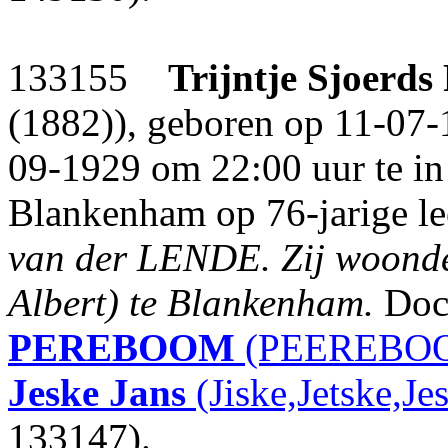
133155
Trijntje Sjoerds
(1882)), geboren op 11-07-
09-1929 om 22:00 uur te in 
Blankenham op 76-jarige le
van der LENDE.
Zij woonde
Albert) te Blankenham.
Doc
PEREBOOM
(PEEREBOO
Jeske Jans
(Jiske,Jetske,Je
133147).