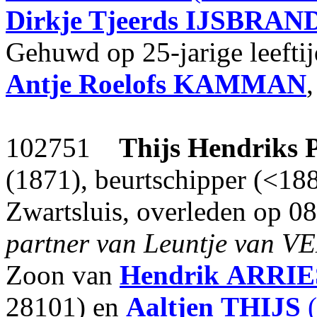
Dirkje Tjeerds
IJSBRAND
Gehuwd op 25-jarige leefti
Antje Roelofs
KAMMAN
102751
Thijs Hendriks
(1871), beurtschipper (<188
Zwartsluis, overleden op 0
partner van Leuntje van VE
Zoon van
Hendrik
ARRIE
28101) en
Aaltjen
THIJS
(