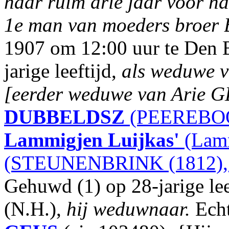
haar ruim drie jaar voor ha
1e man van moeders broer
1907 om 12:00 uur te Den B
jarige leeftijd,
als weduwe 
[eerder weduwe van Arie 
DUBBELDSZ
(PEEREBOO
Lammigjen Luijkas'
(Lam
(STEUNENBRINK (1812),
Gehuwd (1) op 28-jarige lee
(N.H.),
hij weduwnaar.
Echt