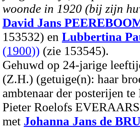
woonde in 1920 (bij zijn huw
David Jans
PEEREBOO
153532) en
Lubbertina Pa
(1900))
(zie 153545).
Gehuwd op 24-jarige leeft
(Z.H.) (getuige(n): haar br
ambtenaar der posterijen te
Pieter Roelofs EVERAARS (3
met
Johanna Jans
de BR