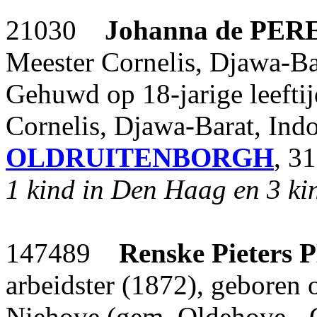
21030
Johanna
de PER
Meester Cornelis, Djawa-Ba
Gehuwd op 18-jarige leefti
Cornelis, Djawa-Barat, Ind
OLDRUITENBORGH
, 3
1 kind in Den Haag en 3 kin
147489
Renske Pieters
arbeidster (1872), geboren
Niehove (gem. Oldehove - 