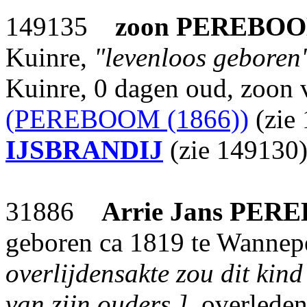
149135
zoon
PEREBO
Kuinre,
"levenloos geboren
Kuinre, 0 dagen oud, zoon
(PEREBOOM (1866))
(zie
IJSBRANDIJ
(zie 149130)
31886
Arrie Jans
PER
geboren ca 1819 te Wannep
overlijdensakte zou dit kind
van zijn ouders.]
, overlede