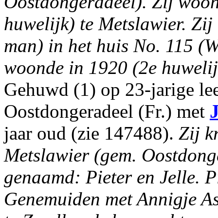
Oostdongeradeel). Zij woon
huwelijk) te Metslawier. Zi
man) in het huis No. 115 (W
woonde in 1920 (2e huwelijk
Gehuwd (1) op 23-jarige lee
Oostdongeradeel (Fr.) met
J
jaar oud (zie 147488).
Zij k
Metslawier (gem. Oostdonge
genaamd: Pieter en Jelle. P
Genemuiden met Annigje As