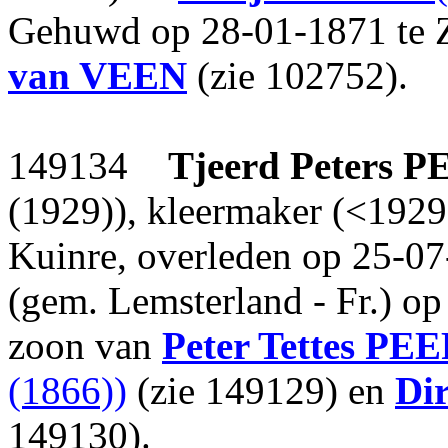
Gehuwd op 28-01-1871 te 
van VEEN
(zie 102752).
149134
Tjeerd Peters
P
(1929)), kleermaker (<1929
Kuinre, overleden op 25-0
(gem. Lemsterland - Fr.) op 
zoon van
Peter Tettes
PE
(1866))
(zie 149129) en
Dir
149130).