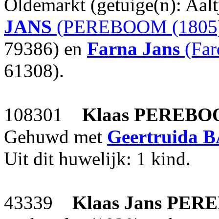
Oldemarkt (getuige(n): Aal
JANS
(PEREBOOM (1805)
79386) en
Farna Jans
(Far
61308).
108301
Klaas
PEREBO
Gehuwd met
Geertruida
B
Uit dit huwelijk: 1 kind.
43339
Klaas Jans
PER