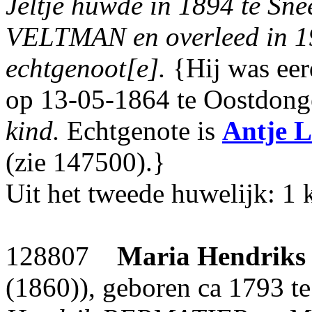
Jeltje huwde in 1894 te Sne
VELTMAN en overleed in 190
echtgenoot[e].
{Hij was eer
op 13-05-1864 te Oostdonge
kind.
Echtgenote is
Antje L
(zie 147500).}
Uit het tweede huwelijk: 1 
128807
Maria Hendriks
(1860)), geboren ca 1793 te