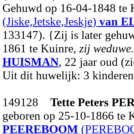
Gehuwd op 16-04-1848 te 
(Jiske,Jetske,Jeskje)
van E
133147). {Zij is later gehuw
1861 te Kuinre,
zij weduwe.
HUISMAN
, 22 jaar oud (z
Uit dit huwelijk: 3 kinderen
149128
Tette Peters
PE
geboren op 25-10-1866 te 
PEEREBOOM
(PEREBOO