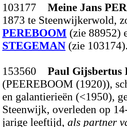
103177
Meine Jans
PE
1873 te Steenwijkerwold, 
PEREBOOM
(zie 88952) 
STEGEMAN
(zie 103174)
153560
Paul Gijsbertus
(PEEREBOOM (1920)), schild
en galantierieën (<1950), 
Steenwijk, overleden op 14
jarige leeftijd,
als partner 