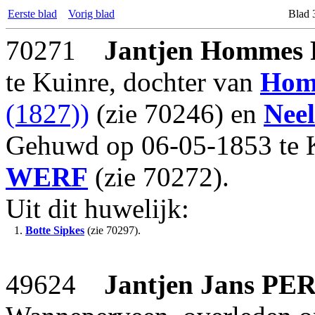
Eerste blad
Vorig blad
Blad 
70271
Jantjen Hommes
te Kuinre, dochter van
Ho
(1827))
(zie 70246) en
Neel
Gehuwd op 06-05-1853 te 
WERF
(zie 70272).
Uit dit huwelijk:
1.
Botte Sipkes
(zie 70297).
49624
Jantjen Jans
PE