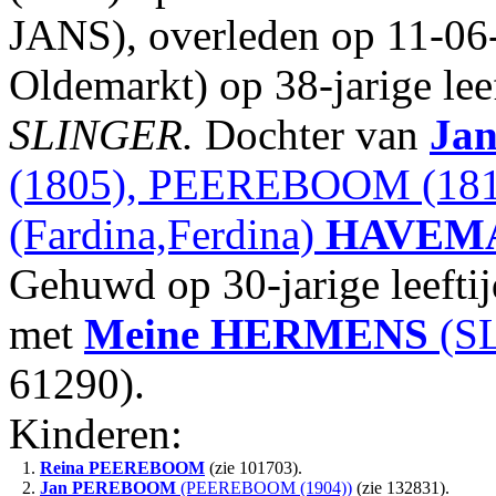
JANS), overleden op 11-06
Oldemarkt) op 38-jarige lee
SLINGER.
Dochter van
Jan
(1805), PEEREBOOM (181
(Fardina,Ferdina)
HAVEM
Gehuwd op 30-jarige leefti
met
Meine
HERMENS
(SL
61290).
Kinderen:
1.
Reina
PEEREBOOM
(zie 101703).
2.
Jan
PEREBOOM
(PEEREBOOM (1904))
(zie 132831).