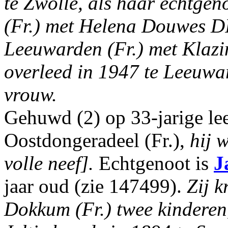
te Zwolle, als haar echtgen
(Fr.) met Helena Douwes D
Leeuwarden (Fr.) met Kl
overleed in 1947 te Leeuwar
vrouw.
Gehuwd (2) op 33-jarige lee
Oostdongeradeel (Fr.),
hij 
volle neef].
Echtgenoot is
J
jaar oud (zie 147499).
Zij k
Dokkum (Fr.) twee kinderen