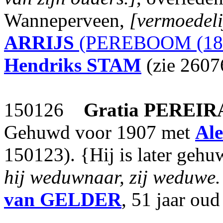
Wanneperveen,
[vermoedel
ARRIJS
(PEREBOOM (18
Hendriks
STAM
(zie 2607
150126
Gratia
PEREIR
Gehuwd voor 1907 met
Ale
150123). {Hij is later geh
hij weduwnaar, zij weduwe.
van GELDER
, 51 jaar oud