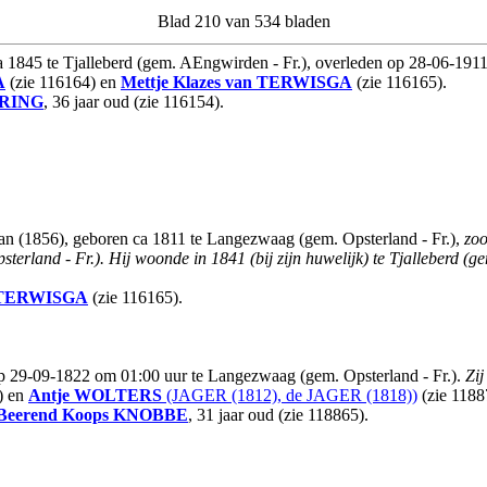
Blad 210 van 534 bladen
ca 1845 te Tjalleberd (gem. AEngwirden - Fr.), overleden op 28-06-19
A
(zie 116164) en
Mettje Klazes
van TERWISGA
(zie 116165).
RING
, 36 jaar oud (zie 116154).
an (1856), geboren ca 1811 te Langezwaag (gem. Opsterland - Fr.),
zoo
erland - Fr.).
Hij woonde in 1841 (bij zijn huwelijk) te Tjalleberd (
 TERWISGA
(zie 116165).
op 29-09-1822 om 01:00 uur te Langezwaag (gem. Opsterland - Fr.).
Zij
) en
Antje
WOLTERS
(JAGER (1812), de JAGER (1818))
(zie 1188
Beerend Koops
KNOBBE
, 31 jaar oud (zie 118865).