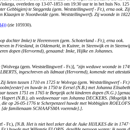
ega, overleden op 13-07-1853 om 19:30 uur te in het huis No. 125 te 
ter Gebbigjen) te Steggerda (gem. Weststellingwerf - Fr.), erna ook.
 Klaasjen te Noordwolde (gem. Weststellingwerf). Zij woonde in 1822 (
4))
(zie 105930).
op dochter Imke) te Heerenveen (gem. Schoterland - Fr.), erna ook.
reven in Friesland, in Oldemarkt, in Kuinre, in Steenwijk en in Steenw
nderen dopen (Hervormd), genaamd: Imke, Hijlke en Johannes.
 [Wolvega (gem. Weststellingwerf - Fr.)],
"zijn weduwe woonde in 1749
 ALBERTS, ingeschreven als lidmaat (Hervormd), komende met attestati
.
Zij lieten tussen 1710 en 1725 te Wolvega (gem. Weststellingwerf - Fr
 schoolm[eester] en huwde in 1750 te Eersel (N.B.) met Johanna El
ar tussen 1751 en 1765 te Bergeijk acht kinderen dopen (N.G.) [genaa
te Hapert (N.B.), als weduwenaar van Johanna DECKERS. [Mogelijk huw
ie op 26-05-1776 te Scherpenzeel huwde met Wobbigjien ROELOFS (zi
noot, [de familienaam SCHAAFSMA voerende].]
.
f - Fr.),
[N.B. Het is niet heel zeker dat de Auke HIJLKES die in 1747
 Fr.) huwde met Willemtje FLORIS, dezelfde persoon waren; ik neem de