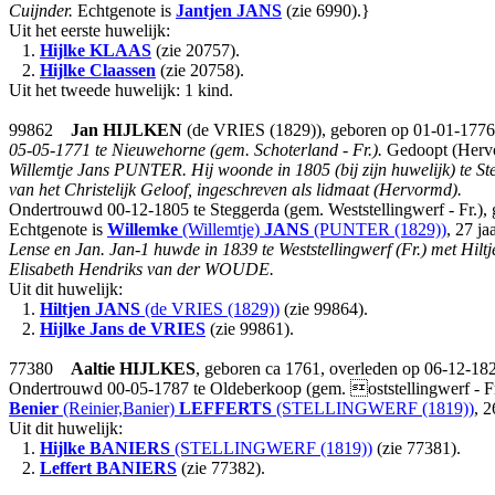
Cuijnder.
Echtgenote is
Jantjen
JANS
(zie 6990).}
Uit het eerste huwelijk:
1.
Hijlke
KLAAS
(zie 20757).
2.
Hijlke Claassen
(zie 20758).
Uit het tweede huwelijk: 1 kind.
99862
Jan
HIJLKEN
(de VRIES (1829)), geboren op 01-01-1776 t
05-05-1771 te Nieuwehorne (gem. Schoterland - Fr.).
Gedoopt (Hervor
Willemtje Jans PUNTER.
Hij woonde in 1805 (bij zijn huwelijk) te S
van het Christelijk Geloof, ingeschreven als lidmaat (Hervormd).
Ondertrouwd 00-12-1805 te Steggerda (gem. Weststellingwerf - Fr.),
Echtgenote is
Willemke
(Willemtje)
JANS
(PUNTER (1829))
, 27 ja
Lense en Jan. Jan-1 huwde in 1839 te Weststellingwerf (Fr.) met Hi
Elisabeth Hendriks van der WOUDE.
Uit dit huwelijk:
1.
Hiltjen
JANS
(de VRIES (1829))
(zie 99864).
2.
Hijlke Jans
de VRIES
(zie 99861).
77380
Aaltie
HIJLKES
, geboren ca 1761, overleden op 06-12-1821
Ondertrouwd 00-05-1787 te Oldeberkoop (gem. oststellingwerf - F
Benier
(Reinier,Banier)
LEFFERTS
(STELLINGWERF (1819))
, 2
Uit dit huwelijk:
1.
Hijlke
BANIERS
(STELLINGWERF (1819))
(zie 77381).
2.
Leffert
BANIERS
(zie 77382).