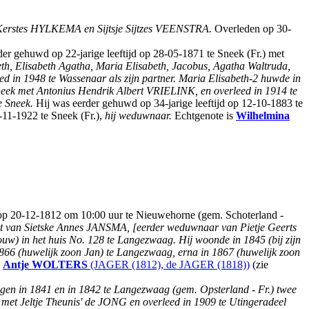
Kerstes HYLKEMA en Sijtsje Sijtzes VEENSTRA.
Overleden op 30-
rder gehuwd op 22-jarige leeftijd op 28-05-1871 te Sneek (Fr.) met
eth, Elisabeth Agatha, Maria Elisabeth, Jacobus, Agatha Waltruda,
 1948 te Wassenaar als zijn partner. Maria Elisabeth-2 huwde in
neek met Antonius Hendrik Albert VRIELINK, en overleed in 1914 te
e Sneek.
Hij was eerder gehuwd op 34-jarige leeftijd op 12-10-1883 te
3-11-1922 te Sneek (Fr.),
hij weduwnaar.
Echtgenote is
Wilhelmina
op 20-12-1812 om 10:00 uur te Nieuwehorne (gem. Schoterland -
ot van Sietske Annes JANSMA, [eerder weduwnaar van Pietje Geerts
ouw) in het huis No. 128 te Langezwaag. Hij woonde in 1845 (bij zijn
1866 (huwelijk zoon Jan) te Langezwaag, erna in 1867 (huwelijk zoon
n
Antje
WOLTERS
(JAGER (1812), de JAGER (1818))
(zie
egen in 1841 en in 1842 te Langezwaag (gem. Opsterland - Fr.) twee
et Jeltje Theunis' de JONG en overleed in 1909 te Utingeradeel