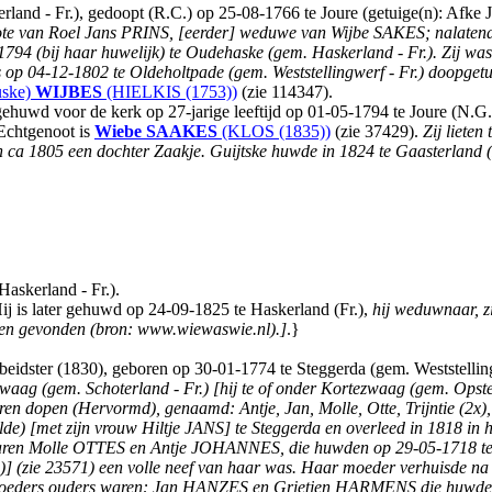
rland - Fr.), gedoopt (R.C.) op 25-08-1766 te Joure (getuige(n): Afk
ote van Roel Jans PRINS, [eerder] weduwe van Wijbe SAKES; nalatende d
1794 (bij haar huwelijk) te Oudehaske (gem. Haskerland - Fr.). Zij wa
s op 04-12-1802 te Oldeholtpade (gem. Weststellingwerf - Fr.) doopgetu
ske)
WIJBES
(HIELKIS (1753))
(zie 114347).
ehuwd voor de kerk op 27-jarige leeftijd op 01-05-1794 te Joure (N.G.
chtgenoot is
Wiebe
SAAKES
(KLOS (1835))
(zie 37429).
Zij lieten
gen ca 1805 een dochter Zaakje. Guijtske huwde in 1824 te Gaasterla
Haskerland - Fr.).
ij is later gehuwd op 24-09-1825 te Haskerland (Fr.),
hij weduwnaar, z
ren gevonden (bron: www.wiewaswie.nl).]
.}
idster (1830), geboren op 30-01-1774 te Steggerda (gem. Weststelling
g (gem. Schoterland - Fr.) [hij te of onder Kortezwaag (gem. Opsterl
eren dopen (Hervormd), genaamd: Antje, Jan, Molle, Otte, Trijntie (2x
[met zijn vrouw Hiltje JANS] te Steggerda en overleed in 1818 in het 
waren Molle OTTES en Antje JOHANNES, die huwden op 29-05-1718 te
(zie 23571) een volle neef van haar was. Haar moeder verhuisde na 1
 moeders ouders waren: Jan HANZES en Grietjen HARMENS die huwden