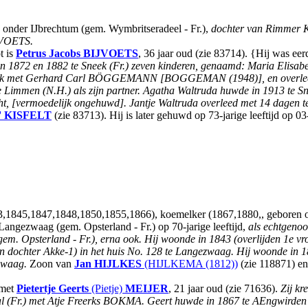
, onder IJbrechtum (gem. Wymbritseradeel - Fr.),
dochter van Rimmer 
JVOETS.
t is
Petrus Jacobs
BIJVOETS
, 36 jaar oud (zie 83714). {Hij was ee
sen 1872 en 1882 te Sneek (Fr.) zeven kinderen, genaamd: Maria Elisab
neek met Gerhard Carl BÖGGEMANN [BOGGEMAN (1948)], en overleed in
 Limmen (N.H.) als zijn partner. Agatha Waltruda huwde in 1913 te S
cht, [vermoedelijk ongehuwd]. Jantje Waltruda overleed met 14 dagen t
'
KISFELT
(zie 83713). Hij is later gehuwd op 73-jarige leeftijd op 0
43,1845,1847,1848,1850,1855,1866), koemelker (1867,1880,, geboren 
Langezwaag (gem. Opsterland - Fr.) op 70-jarige leeftijd,
als echtgeno
gem. Opsterland - Fr.), erna ook. Hij woonde in 1843 (overlijden 1e vr
en dochter Akke-1) in het huis No. 128 te Langezwaag. Hij woonde in 
zwaag.
Zoon van
Jan
HIJLKES
(HIJLKEMA (1812))
(zie 118871) e
 met
Pietertje Geerts
(Pietje)
MEIJER
, 21 jaar oud (zie 71636).
Zij kr
l (Fr.) met Atje Freerks BOKMA. Geert huwde in 1867 te AEngwirden m