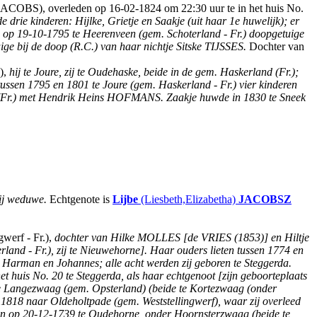
e JACOBS), overleden op 16-02-1824 om 22:30 uur te in het huis No.
rie kinderen: Hijlke, Grietje en Saakje (uit haar 1e huwelijk); er
s op 19-10-1795 te Heerenveen (gem. Schoterland - Fr.) doopgetuige
ige bij de doop (R.C.) van haar nichtje Sitske TIJSSES.
Dochter van
),
hij te Joure, zij te Oudehaske, beide in de gem. Haskerland (Fr.);
 tussen 1795 en 1801 te Joure (gem. Haskerland - Fr.) vier kinderen
nd (Fr.) met Hendrik Heins HOFMANS. Zaakje huwde in 1830 te Sneek
ij weduwe.
Echtgenote is
Lijbe
(Liesbeth,Elizabetha)
JACOBSZ
werf - Fr.),
dochter van Hilke MOLLES [de VRIES (1853)] en Hiltje
and - Fr.), zij te Nieuwehorne]. Haar ouders lieten tussen 1774 en
), Harman en Johannes; alle acht werden zij geboren te Steggerda.
huis No. 20 te Steggerda, als haar echtgenoot [zijn geboorteplaats
 Langezwaag (gem. Opsterland) (beide te Kortezwaag (onder
818 naar Oldeholtpade (gem. Weststellingwerf), waar zij overleed
 op 20-12-1739 te Oudehorne, onder Hoornsterzwaag (beide te