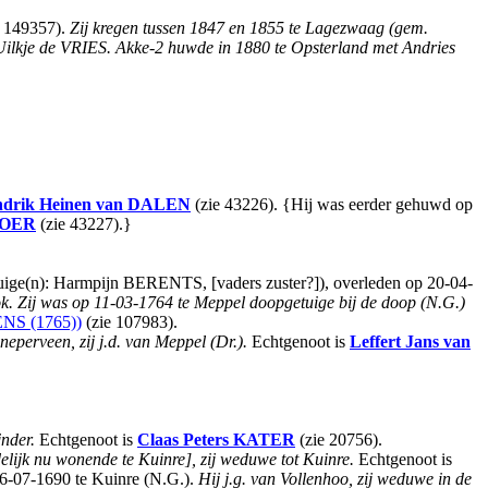
ie 149357).
Zij kregen tussen 1847 en 1855 te Lagezwaag (gem.
Uilkje de VRIES. Akke-2 huwde in 1880 te Opsterland met Andries
drik Heinen
van DALEN
(zie 43226). {Hij was eerder gehuwd op
BOER
(zie 43227).}
uige(n): Harmpijn BERENTS, [vaders zuster?]), overleden op 20-04-
ook. Zij was op 11-03-1764 te Meppel doopgetuige bij de doop (N.G.)
NS (1765))
(zie 107983).
neperveen, zij j.d. van Meppel (Dr.).
Echtgenoot is
Leffert Jans
van
jnder.
Echtgenoot is
Claas Peters
KATER
(zie 20756).
ijk nu wonende te Kuinre], zij weduwe tot Kuinre.
Echtgenoot is
 06-07-1690 te Kuinre (N.G.).
Hij j.g. van Vollenhoo, zij weduwe in de