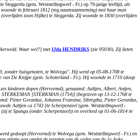
Steggerda (gem. Weststellingwerf - Fr.) op 79-jarige leeftijd,
als
 Zij woonde in februari 1812 (reg.naamsaanneming) met haar man
overlijden zoon Hijlke) te Steggerda. Zij woonde in 1830 (overlijden
ijkerwold. Waar wel?]
met
IJda
HENDRIKS
(zie 95030).
Zij lieten
, zonder huisgenoten, te Wolvega".
Hij werd op 05-08-1708 te
e van De Knijpe (gem. Schoterland - Fr.). Hij woonde in 1710 (doop
.) zes kinderen dopen (Hervormd), genaamd: Aaltjen, Albert, Antjen,
isabeth STERKEMAN [STERKMAN (1754)] (begraven op 13-12-1768 te
md: Pieter Gerardus, Johanna Fransina, Sibregtha, Pieter Gerardus,
de Aaltjen ca 1743 [te Scherpenzeel (gem. Weststellingwerf -
j te Spanga (onder Scherpenzeel)) en overleed op 01-06-1814 in
 werd gedoopt (Hervormd) te Wolvega (gem. Weststellingwerf - Fr.) en
ze relatie aan omdat de nazaten van de vader van de 1e Auke