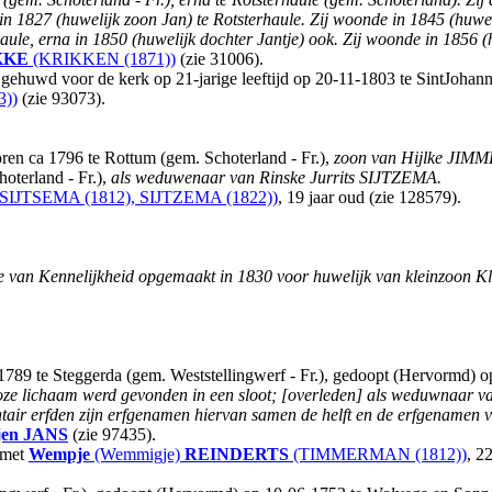
 in 1827 (huwelijk zoon Jan) te Rotsterhaule. Zij woonde in 1845 (huwel
haule, erna in 1850 (huwelijk dochter Jantje) ook. Zij woonde in 1856 (
KKE
(KRIKKEN (1871))
(zie 31006).
 gehuwd voor de kerk op 21-jarige leeftijd op 20-11-1803 te SintJoha
3))
(zie 93073).
n ca 1796 te Rottum (gem. Schoterland - Fr.),
zoon van Hijlke JIM
oterland - Fr.),
als weduwenaar van Rinske Jurrits SIJTZEMA.
SIJTSEMA (1812), SIJTZEMA (1822))
, 19 jaar oud (zie 128579).
te van Kennelijkheid opgemaakt in 1830 voor huwelijk van kleinzoo
89 te Steggerda (gem. Weststellingwerf - Fr.), gedoopt (Hervormd) o
nloze lichaam werd gevonden in een sloot; [overleden] als weduwnaa
ntair erfden zijn erfgenamen hiervan samen de helft en de erfgenamen v
jen
JANS
(zie 97435).
) met
Wempje
(Wemmigje)
REINDERTS
(TIMMERMAN (1812))
, 2