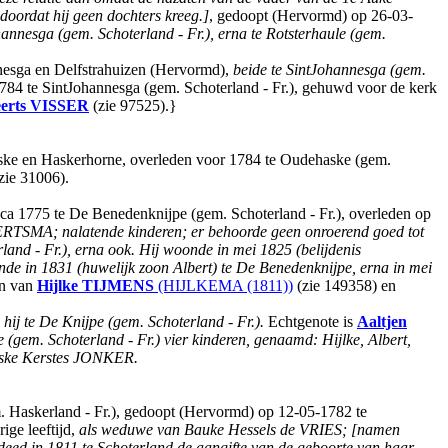
oordat hij geen dochters kreeg.]
, gedoopt (Hervormd) op 26-03-
hannesga (gem. Schoterland - Fr.), erna te Rotsterhaule (gem.
nnesga en Delfstrahuizen (Hervormd),
beide te SintJohannesga (gem.
1784 te SintJohannesga (gem. Schoterland - Fr.), gehuwd voor de kerk
erts
VISSER
(zie 97525).}
ske en Haskerhorne, overleden voor 1784 te Oudehaske (gem.
zie 31006).
775 te De Benedenknijpe (gem. Schoterland - Fr.), overleden op
BERTSMA; nalatende kinderen; er behoorde geen onroerend goed tot
land - Fr.), erna ook. Hij woonde in mei 1825 (belijdenis
de in 1831 (huwelijk zoon Albert) te De Benedenknijpe, erna in mei
n van
Hijlke
TIJMENS
(HIJLKEMA (1811))
(zie 149358) en
,
hij te De Knijpe (gem. Schoterland - Fr.).
Echtgenote is
Aaltjen
(gem. Schoterland - Fr.) vier kinderen, genaamd: Hijlke, Albert,
itske Kerstes JONKER.
 Haskerland - Fr.), gedoopt (Hervormd) op 12-05-1782 te
ige leeftijd,
als weduwe van Bauke Hessels de VRIES; [namen
j deed in 1811 te Schoterland de aangifte van de geboorte van haar