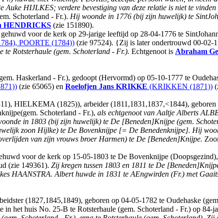
e HIJLKES; verdere bevestiging van deze relatie is niet te vinden d
m. Schoterland - Fr.).
Hij woonde in 1776 (bij zijn huwelijk) te SintJo
n
HENDRICKS
(zie 151890).
 gehuwd voor de kerk op 29-jarige leeftijd op 28-04-1776 te SintJoha
84), POORTE (1784))
(zie 97524). {Zij is later ondertrouwd 00-02-
e te Rotsterhaule (gem. Schoterland - Fr.).
Echtgenoot is
Abraham Ge
gem. Haskerland - Fr.), gedoopt (Hervormd) op 05-10-1777 te Oudeha
871))
(zie 65065) en
Roelofjen Jans
KRIKKE
(KRIKKEN (1871))
(
HIELKEMA (1825)), arbeider (1811,1831,1837,<1844), geboren ca 1
nijpe(gem. Schoterland - Fr.),
als echtgenoot van Aaltje Alberts AL
woonde in 1803 (bij zijn huwelijk) te De [Beneden]Knijpe (gem. Schoter
welijk zoon Hijlke) te De Bovenknijpe [= De Benedenknijpe]. Hij woon
overlijden van zijn vrouws broer Harmen) te De [Beneden]Knijpe.
Zoo
 gehuwd voor de kerk op 15-05-1803 te De Bovenknijpe (Doopsgezind)
oud (zie 149361).
Zij kregen tussen 1803 en 1811 te De [Beneden]Knijpe 
 Rimkes HAANSTRA. Albert huwde in 1831 te AEngwirden (Fr.) met Gaa
eidster (1827,1845,1849), geboren op 04-05-1782 te Oudehaske (gem.
 het huis No. 25-B te Rotsterhaule (gem. Schoterland - Fr.) op 84-jar
 (gem. Schoterland - Fr.), erna te Rotsterhaule (gem. Schoterland). Zi