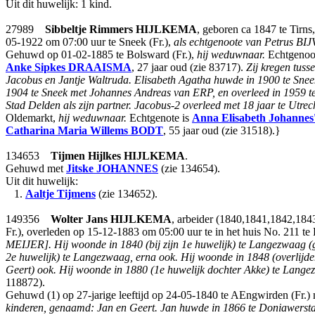
Uit dit huwelijk: 1 kind.
27989
Sibbeltje Rimmers
HIJLKEMA
, geboren ca 1847 te Tirns
05-1922 om 07:00 uur te Sneek (Fr.),
als echtgenoote van Petrus BI
Gehuwd op 01-02-1885 te Bolsward (Fr.),
hij weduwnaar.
Echtgenoo
Anke Sipkes
DRAAISMA
, 27 jaar oud (zie 83717).
Zij kregen tus
Jacobus en Jantje Waltruda. Elisabeth Agatha huwde in 1900 te S
1904 te Sneek met Johannes Andreas van ERP, en overleed in 1959 te
Stad Delden als zijn partner. Jacobus-2 overleed met 18 jaar te Utre
Oldemarkt,
hij weduwnaar.
Echtgenote is
Anna Elisabeth Johannes
Catharina Maria Willems
BODT
, 55 jaar oud (zie 31518).}
134653
Tijmen Hijlkes
HIJLKEMA
.
Gehuwd met
Jitske
JOHANNES
(zie 134654).
Uit dit huwelijk:
1.
Aaltje Tijmens
(zie 134652).
149356
Wolter Jans
HIJLKEMA
, arbeider (1840,1841,1842,18
Fr.), overleden op 15-12-1883 om 05:00 uur te in het huis No. 211 te 
MEIJER].
Hij woonde in 1840 (bij zijn 1e huwelijk) te Langezwaag (
2e huwelijk) te Langezwaag, erna ook. Hij woonde in 1848 (overlijd
Geert) ook. Hij woonde in 1880 (1e huwelijk dochter Akke) te Lange
118872).
Gehuwd (1) op 27-jarige leeftijd op 24-05-1840 te AEngwirden (Fr.)
kinderen, genaamd: Jan en Geert. Jan huwde in 1866 te Doniawersta