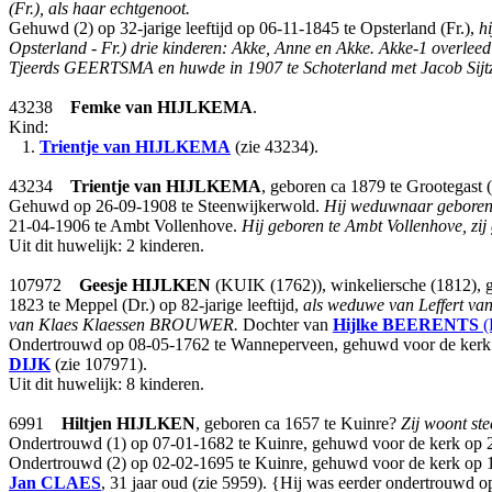
(Fr.), als haar echtgenoot.
Gehuwd (2) op 32-jarige leeftijd op 06-11-1845 te Opsterland (Fr.),
h
Opsterland - Fr.) drie kinderen: Akke, Anne en Akke. Akke-1 overle
Tjeerds GEERTSMA en huwde in 1907 te Schoterland met Jacob Si
43238
Femke
van HIJLKEMA
.
Kind:
1.
Trientje
van HIJLKEMA
(zie 43234).
43234
Trientje
van HIJLKEMA
, geboren ca 1879 te Grootegast (
Gehuwd op 26-09-1908 te Steenwijkerwold.
Hij weduwnaar geboren t
21-04-1906 te Ambt Vollenhove.
Hij geboren te Ambt Vollenhove, zij
Uit dit huwelijk: 2 kinderen.
107972
Geesje
HIJLKEN
(KUIK (1762)), winkeliersche (1812), g
1823 te Meppel (Dr.) op 82-jarige leeftijd,
als weduwe van Leffert va
van Klaes Klaessen BROUWER.
Dochter van
Hijlke
BEERENTS
(
Ondertrouwd op 08-05-1762 te Wanneperveen, gehuwd voor de kerk op
DIJK
(zie 107971).
Uit dit huwelijk: 8 kinderen.
6991
Hiltjen
HIJLKEN
, geboren ca 1657 te Kuinre?
Zij woont ste
Ondertrouwd (1) op 07-01-1682 te Kuinre, gehuwd voor de kerk op 
Ondertrouwd (2) op 02-02-1695 te Kuinre, gehuwd voor de kerk op 
Jan
CLAES
, 31 jaar oud (zie 5959). {Hij was eerder ondertrouwd 