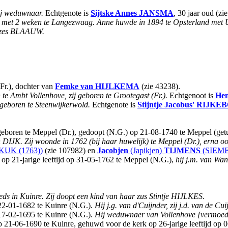
ij weduwnaar.
Echtgenote is
Sijtske Annes
JANSMA
, 30 jaar oud (z
ed met 2 weken te Langezwaag. Anne huwde in 1894 te Opsterland met 
jtzes BLAAUW.
Fr.), dochter van
Femke
van HIJLKEMA
(zie 43238).
e Ambt Vollenhove, zij geboren te Grootegast (Fr.).
Echtgenoot is
Hen
 geboren te Steenwijkerwold.
Echtgenote is
Stijntje Jacobus'
RIJKE
eboren te Meppel (Dr.), gedoopt (N.G.) op 21-08-1740 te Meppel (get
n DIJK.
Zij woonde in 1762 (bij haar huwelijk) te Meppel (Dr.), erna 
KUK (1763))
(zie 107982) en
Jacobjen
(Japikjen)
TIJMENS
(SIEME
 21-jarige leeftijd op 31-05-1762 te Meppel (N.G.),
hij j.m. van Wan
eds in Kuinre. Zij doopt een kind van haar zus Stintje HIJLKES.
22-01-1682 te Kuinre (N.G.).
Hij j.g. van d'Cuijnder, zij j.d. van de Cui
17-02-1695 te Kuinre (N.G.).
Hij weduwnaer van Vollenhove [vermoedel
op 21-06-1690 te Kuinre, gehuwd voor de kerk op 26-jarige leeftijd op