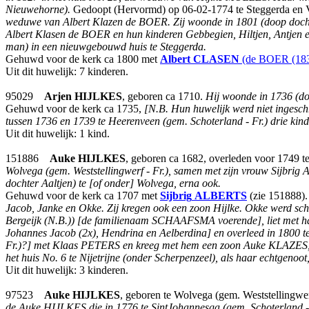
Nieuwehorne).
Gedoopt (Hervormd) op 06-02-1774 te Steggerda en Vink
weduwe van Albert Klazen de BOER.
Zij woonde in 1801 (doop doch
Albert Klasen de BOER en hun kinderen Gebbegien, Hiltjen, Antjen en
man) in een nieuwgebouwd huis te Steggerda.
Gehuwd voor de kerk ca 1800 met
Albert
CLASEN
(de BOER (183
Uit dit huwelijk: 7 kinderen.
95029
Arjen
HIJLKES
, geboren ca 1710.
Hij woonde in 1736 (do
Gehuwd voor de kerk ca 1735,
[N.B. Hun huwelijk werd niet ingesch
tussen 1736 en 1739 te Heerenveen (gem. Schoterland - Fr.) drie ki
Uit dit huwelijk: 1 kind.
151886
Auke
HIJLKES
, geboren ca 1682, overleden voor 1749 te
Wolvega (gem. Weststellingwerf - Fr.), samen met zijn vrouw Sijbrig
dochter Aaltjen) te [of onder] Wolvega, erna ook.
Gehuwd voor de kerk ca 1707 met
Sijbrig
ALBERTS
(zie 151888)
Jacob, Janke en Okke. Zij kregen ook een zoon Hijlke. Okke werd
Bergeijk (N.B.)) [de familienaam SCHAAFSMA voerende], liet met ha
Johannes Jacob (2x), Hendrina en Aelberdina] en overleed in 1800 
Fr.)?] met Klaas PETERS en kreeg met hem een zoon Auke KLAZES, d
het huis No. 6 te Nijetrijne (onder Scherpenzeel), als haar echtge
Uit dit huwelijk: 3 kinderen.
97523
Auke
HIJLKES
, geboren te Wolvega (gem. Weststellingwer
de Auke HIJLKES die in 1776 te SintJohannesga (gem. Schoterland -