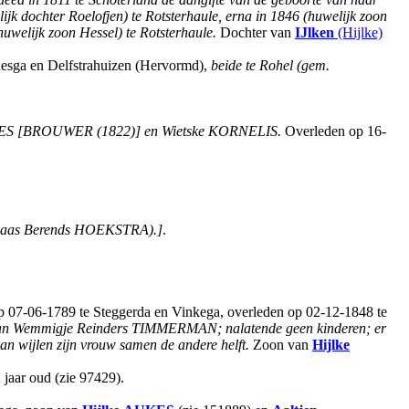
ijk dochter Roelofjen) te Rotsterhaule, erna in 1846 (huwelijk zoon
huwelijk zoon Hessel) te Rotsterhaule.
Dochter van
IJlken
(Hijlke)
nnesga en Delfstrahuizen (Hervormd),
beide te Rohel (gem.
MES [BROUWER (1822)] en Wietske KORNELIS.
Overleden op 16-
n Klaas Berends HOEKSTRA).]
.
p 07-06-1789 te Steggerda en Vinkega, overleden op 02-12-1848 te
r van Wemmigje Reinders TIMMERMAN; nalatende geen kinderen; er
an wijlen zijn vrouw samen de andere helft.
Zoon van
Hijlke
2 jaar oud (zie 97429).