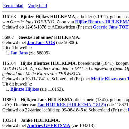
Eerste blad
Vorig blad
116163
Bjintze Hijlkes
HIJLKEMA
, arbeider (<1911), geboren 
van Geertje Jans TOERING.
Zoon van
Hijlke Bientzes
HIJLKEM
Gehuwd op 12-05-1878 te AEngwirden (Fr.) met
Geertje Jans
TOE
56807
Geeske Johannes'
HIJLKEMA
.
Gehuwd met
Jan Jans
VOS
(zie 56806).
Uit dit huwelijk:
1.
Jan Jans
(zie 56805).
116164
Hijlke Bientzes
HIJLKEMA
, boereknecht (1841), koopm
LUXWOLDA. Zijn ouders woonden in 1841 te Langezwaag (gem. Opst
gehuwd met Metje Klazes van TERWISGA.
Gehuwd op 19-11-1841 te Schoterland (Fr.) met
Mettje Klazes
van
Uit dit huwelijk:
1.
Bjintze Hijlkes
(zie 116163).
118870
Hijlkjen Jans
HIJLKEMA
, dienstmeid (1845), geboren 
- Fr.).
Dochter van
Jan
HIJLKES
(HIJLKEMA (1812))
(zie 118871
Gehuwd op 22-jarige leeftijd op 09-08-1845 te Schoterland (Fr.) met
103214
Janke
HIJLKEMA
.
Gehuwd met
Andries
GEERTSMA
(zie 103213).