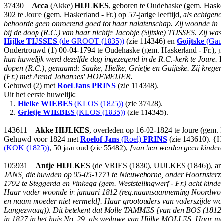
37430
Acca
(Akke)
HIJLKES
, geboren te Oudehaske (gem. Haske
302 te Joure (gem. Haskerland - Fr.) op 57-jarige leeftijd,
als echtgen
behoorde geen onroerend goed tot haar nalatenschap.
Zij woonde in 
bij de doop (R.C.) van haar nichtje Jacobje (Sijtske) TIJSSES. Zij wa
Hijlke
TIJSSES
(de GROOT (1835))
(zie 114346) en
Goijtske
(Gau
Ondertrouwd (1) 00-04-1794 te Oudehaske (gem. Haskerland - Fr.), g
hun huwelijk werd dezelfde dag ingezegend in de R.C.-kerk te Joure.
E
dopen (R.C.), genaamd: Saake, Hielke, Grietje en Guijtske. Zij kre
(Fr.) met Arend Johannes' HOFMEIJER.
Gehuwd (2) met
Roel Jans
PRINS
(zie 114348).
Uit het eerste huwelijk:
1.
Hielke
WIEBES
(KLOS (1825))
(zie 37428).
2.
Grietje
WIEBES
(KLOS (1835))
(zie 114345).
143611
Akke
HIJLKES
, overleden op 16-02-1824 te Joure (gem. 
Gehuwd voor 1824 met
Roelof Jans
(Roel)
PRINS
(zie 143610). {H
(KOK (1825))
, 50 jaar oud (zie 55482),
[van hen werden geen kinde
105931
Antje
HIJLKES
(de VRIES (1830), UIJLKES (1846)), arbe
JANS, die huwden op 05-05-1771 te Nieuwehorne, onder Hoornsterzwaa
1792 te Steggerda en Vinkega (gem. Weststellingwerf - Fr.) acht kind
Haar vader woonde in januari 1812 (reg.naamsaanneming Noordwolde) 
en naam moeder niet vermeld]. Haar grootouders van vaderszijde 
Langezwaag)). Dit betekent dat Molle TAMMES [van den BOS (1812)] 
in 1827 in het huis No. 29, als weduwe van Hijlke MOLLES. Haar