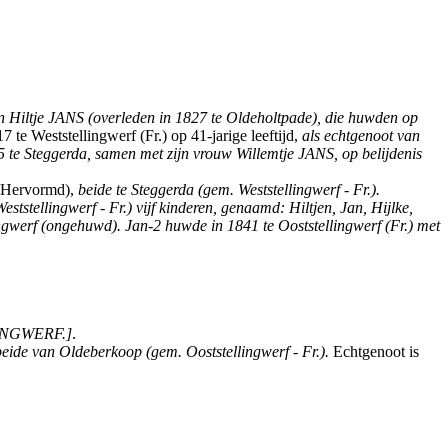
Hiltje JANS (overleden in 1827 te Oldeholtpade), die huwden op
e Weststellingwerf (Fr.) op 41-jarige leeftijd,
als echtgenoot van
15 te Steggerda, samen met zijn vrouw Willemtje JANS, op belijdenis
 (Hervormd),
beide te Steggerda (gem. Weststellingwerf - Fr.).
ststellingwerf - Fr.) vijf kinderen, genaamd: Hiltjen, Jan, Hijlke,
gwerf (ongehuwd). Jan-2 huwde in 1841 te Ooststellingwerf (Fr.) met
LLINGWERF.]
.
beide van Oldeberkoop (gem. Ooststellingwerf - Fr.).
Echtgenoot is