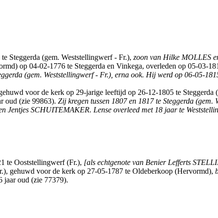
e Steggerda (gem. Weststellingwerf - Fr.),
zoon van Hilke MOLLES en 
md) op 04-02-1776 te Steggerda en Vinkega, overleden op 05-03-1817 t
teggerda (gem. Weststellingwerf - Fr.), erna ook. Hij werd op 06-05-18
 gehuwd voor de kerk op 29-jarige leeftijd op 26-12-1805 te Steggerda
ar oud (zie 99863).
Zij kregen tussen 1807 en 1817 te Steggerda (gem. We
ltjen Jentjes SCHUITEMAKER. Lense overleed met 18 jaar te Weststellin
 te Ooststellingwerf (Fr.),
[als echtgenote van Benier Lefferts STE
r.), gehuwd voor de kerk op 27-05-1787 te Oldeberkoop (Hervormd),
6 jaar oud (zie 77379).