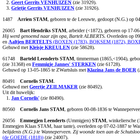
2.
Geert Gerrits
VENHUIZEN
(zie 31929).
3.
Grietje Gerrits
VENHUIZEN
(zie 31926).
1487
Arrien
STAM
, geboren te de Leeuwte, gedoopt (N.G.) op 0
26065
Bart Hendriks
STAM
, arbeider (<1872), geboren op 17-0
Hij werd genoemd naar zijn opa, Bartelt ALBERTS.
Overleden op 09-
en
Aaltjen
BERTELTS
(BOXEN (1783), BOKSEM (1872), BOXE
Gehuwd met
Kleisje
KREULEN
(zie 58628).
61748
Barteld Leenderts
STAM
, timmerman (1865,<1904), gebor
(zie 31368) en
Femmigje Jannes'
STERKEN
(zie 61728).
Gehuwd op 13-05-1865 te ZWartsluis met
Klazina Jans
de BOER
(
80491
Cornelis
STAM
.
Gehuwd met
Geertje
ZEILMAKER
(zie 80492).
Uit dit huwelijk:
1.
Jan Cornelis'
(zie 80490).
80560
Cornelis Jans
STAM
, geboren 00-08-1836 te Wannepervee
26056
Emmegjen Leenderts
(Ummigjen)
STAM
, winkeliersche 
Emmegjen Klaas STAM, haar tante), overleden op 07-02-1887 te Wann
belijdenis (N.G.) te Wanneperveen. Zij woonde toen aan de Schutsloo
(de GOEDE (1818))
(zie 24007).