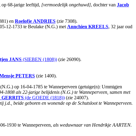
p 68-jarige leeftijd,
[vermoedelijk ongehuwd]
, dochter van
Jacob
.
 881) en
Roelofje
ANDRIES
(zie 7308).
p 05-12-1733 te Beulake (N.G.) met
Annchien
KREELS
, 32 jaar oud
tjen
JANS
(SIEBEN (1808))
(zie 26090).
Mensje
PETERS
(zie 1400).
t (N.G.) op 16-04-1785 te Wanneperveen (getuige(n): Ummigjen
04-1808 als 22-jarige belijdenis (N.G.) te Wanneperveen, samen met
n
GERRITS
(de GOEDE (1818))
(zie 24007).
 zij j.d., beide geboren en wonende op de Schutsloot te Wanneperveen.
5-06-1930 te Wanneperveen,
als weduwnaar van Hendrikje AARTEN.