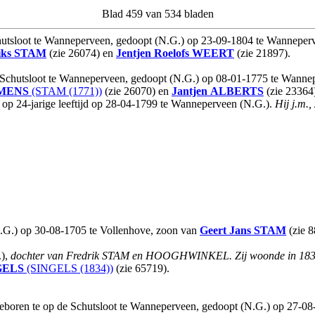
Blad 459 van 534 bladen
hutsloot te Wanneperveen, gedoopt (N.G.) op 23-09-1804 te Wanneper
iks
STAM
(zie 26074) en
Jentjen Roelofs
WEERT
(zie 21897).
de Schutsloot te Wanneperveen, gedoopt (N.G.) op 08-01-1775 te Wann
MENS
(STAM (1771))
(zie 26070) en
Jantjen
ALBERTS
(zie 23364
p 24-jarige leeftijd op 28-04-1799 te Wanneperveen (N.G.).
Hij j.m.
N.G.) op 30-08-1705 te Vollenhove, zoon van
Geert Jans
STAM
(zie 
.),
dochter van Fredrik STAM en HOOGHWINKEL.
Zij woonde in 183
GELS
(SINGELS (1834))
(zie 65719).
geboren te op de Schutsloot te Wanneperveen, gedoopt (N.G.) op 27