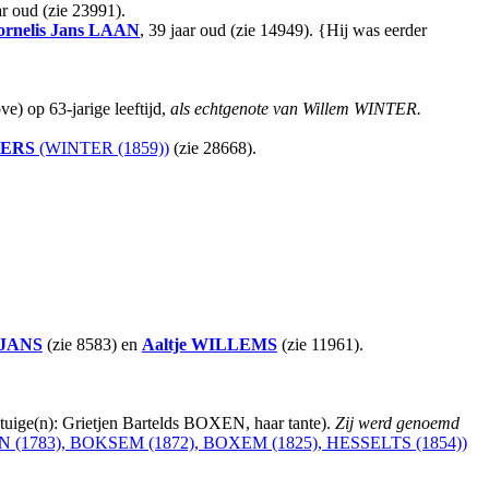
ar oud (zie 23991).
rnelis Jans
LAAN
, 39 jaar oud (zie 14949). {Hij was eerder
) op 63-jarige leeftijd,
als echtgenote van Willem WINTER.
ERS
(WINTER (1859))
(zie 28668).
JANS
(zie 8583) en
Aaltje
WILLEMS
(zie 11961).
tuige(n): Grietjen Bartelds BOXEN, haar tante).
Zij werd genoemd
 (1783), BOKSEM (1872), BOXEM (1825), HESSELTS (1854))