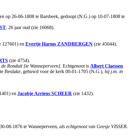
n op 26-06-1808 te Barsbeek, gedoopt (N.G.) op 10-07-1808 te
ST
, 26 jaar oud (zie 16068).
e 127601) en
Evertje Harms
ZANDBERGEN
(zie 45044).
RTS
(zie 4754).
 de Ronduit [te Wanneperveen].
Echtgenoot is
Albert Claessen
4 te Beulake, gehuwd voor de kerk 00-01-1705 (N.G.),
hij j.m. in
 1401) en
Jacobje Arriens
SCHEER
(zie 1432).
op 30-08-1876 te Wanneperveen,
als echtgenoot van Geesje VISSER.