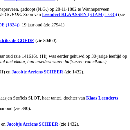
anneperveen, gedoopt (N.G.) op 28-11-1802 te Wanneperveen
ts de GOEDE.
Zoon van
Leendert
KLAASSEN
(STAM (1783))
(zie
E (1824))
, 19 jaar oud (zie 27941).
driks
de GOEDE
(zie 80460).
jaar oud (zie 141616). {Hij was eerder gehuwd op 30-jarige leeftijd op
ant met elkaar, hun moeders waren halfzussen van elkaar.
}
01) en
Jacobje Arriens
SCHEER
(zie 1432).
asjen Stoffels SLOT, haar tante), dochter van
Klaas Leenderts
aar oud (zie 390).
) en
Jacobje Arriens
SCHEER
(zie 1432).