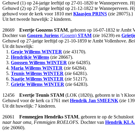
Gehuwd (1) op 24-jarige leeftijd op 27-01-1820 te Wanneperveen.
Hi
Gehuwd (2) op 27-jarige leeftijd op 21-12-1822 te Wanneperveen.
Hi
gehuwd voor de kerk voor 1810 met
Klaasjen
PRINS
(zie 28075).}
Uit het tweede huwelijk: 2 kinderen.
28669
Evertje Goozens
STAM
, geboren op 16-07-1832 te Ambt V
Dochter van
Goozen Juriens
(Gosem)
STAM
(zie 16239) en
Grietj
Gehuwd op 27-jarige leeftijd op 21-10-1859 te Ambt Vollenhove.
Bei
Uit dit huwelijk:
1.
Geuje Willems
WINTER
(zie 43170).
2.
Hendrikje Willems
(zie 28667).
3.
Goossen Willems
WINTER
(zie 64285).
4.
Maria Willems
WINTER
(zie 64284).
5.
Teunis Willems
WINTER
(zie 64281).
6.
Naatje Willems
WINTER
(zie 51217).
7.
Grietje Willems
WINTER
(zie 64283).
12456
Evertje Teunis
STAM
(LOK (1820)), geboren te in 't Kloo
Gehuwd voor de kerk ca 1761 met
Hendrik Jan
SMEENK
(zie 139
Uit dit huwelijk: 7 kinderen.
26061
Femmegjen Hendriks
STAM
, geboren te op de Schutsloo
naar haar oma, Femmigjen ROELOFS.
Dochter van
Hendrik
KLA
(zie 26060).