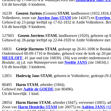
Uit dit huwelijk: 6 kinderen.
16239
Goozen Juriens
(Gosem)
STAM
, landbouwer (1832,1834,
Vollenhove, zoon van
Jurrien Jans
STAM
(zie 14267) en
Evertjen
Gehuwd op 23-jarige leeftijd op 17-02-1832 te Ambt Vollenhove.
Bei
Uit dit huwelijk: 9 kinderen.
127603
Gosem Jurriens
STAM
, landbouwer (1920), geboren op
Gehuwd op 28-jarige leeftijd op 22-04-1920 te Ambt Vollenhove me
16831
Grietje Harmens
STAM
, gedoopt op 26-01-1696 te Beulak
Ondertrouwd 00-09-1716 te Beulake, gehuwd voor de kerk op 20-jari
MEIJLOFF
, 41 jaar oud (zie 16830). {Hij was eerder ondertrouwd
Beulake, zij j.d. van Wanneperveen
met
Neeltje
JANS
(zie 16834).}
Uit dit huwelijk: 3 kinderen.
12851
Hadewig Jans
STAM
, geboren te Vollenhove, gedoopt (N.
80495
Harm
STAM
, arbeider (1904).
Gehuwd met
Aaltje
de GOEDE
(zie 80496).
Uit dit huwelijk: 1 kind.
28054
Harm Harms
STAM
, arbeider (1847), verveener (1865),
Zoon van
Harm Hendriks
STAM
(zie 26075) en
Aaltjen
JANS
(SI