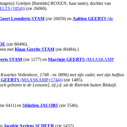
uige(n): Grietjen [Bartelds] BOXEN, haar tante), dochter van
LTS (1854))
(zie 26060).
Geert Leenderts
STAM
(zie 26059) en
Aaltjen
GEERTS
(de
DE
(zie 80496).
veen met
Klaas Gerrits
STAM
(zie 80484).}
erts
STAM
(zie 1277) en
Marrigje
GEERTS
(MAASKAMP
Kwartier Vollenhove, 1748 - nr. 0896) met zijn vader, met zijn halfzus
GEERTS
(MAASKAMP (1744))
(zie 1485).
och geboren te de Leeuwte], zij j.d. uit de Rietvink buiten Blokzijl.
zie 6411) en
Stijntjen
JACOBS
(zie 5546).
en
Jacobje Arriens
SCHEER
(zie 1432).