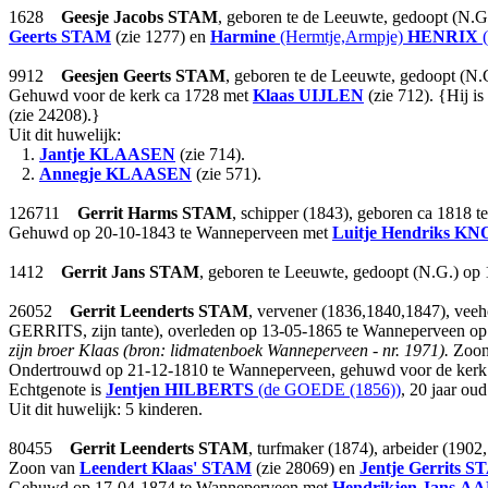
1628
Geesje Jacobs
STAM
, geboren te de Leeuwte, gedoopt (N.G
Geerts
STAM
(zie 1277) en
Harmine
(Hermtje,Armpje)
HENRIX
(
9912
Geesjen Geerts
STAM
, geboren te de Leeuwte, gedoopt (N.
Gehuwd voor de kerk ca 1728 met
Klaas
UIJLEN
(zie 712). {Hij i
(zie 24208).}
Uit dit huwelijk:
1.
Jantje
KLAASEN
(zie 714).
2.
Annegje
KLAASEN
(zie 571).
126711
Gerrit Harms
STAM
, schipper (1843), geboren ca 1818
Gehuwd op 20-10-1843 te Wanneperveen met
Luitje Hendriks
KN
1412
Gerrit Jans
STAM
, geboren te Leeuwte, gedoopt (N.G.) op
26052
Gerrit Leenderts
STAM
, vervener (1836,1840,1847), vee
GERRITS, zijn tante), overleden op 13-05-1865 te Wanneperveen op 8
zijn broer Klaas (bron: lidmatenboek Wanneperveen - nr. 1971).
Zoon
Ondertrouwd op 21-12-1810 te Wanneperveen, gehuwd voor de kerk o
Echtgenote is
Jentjen
HILBERTS
(de GOEDE (1856))
, 20 jaar oud
Uit dit huwelijk: 5 kinderen.
80455
Gerrit Leenderts
STAM
, turfmaker (1874), arbeider (19
Zoon van
Leendert Klaas'
STAM
(zie 28069) en
Jentje Gerrits
S
Gehuwd op 17-04-1874 te Wanneperveen met
Hendrikjen Jans
AA