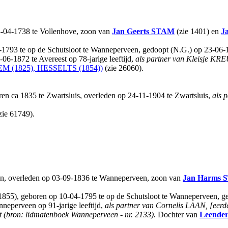
4-04-1738 te Vollenhove, zoon van
Jan Geerts
STAM
(zie 1401) en
J
6-1793 te op de Schutsloot te Wanneperveen, gedoopt (N.G.) op 23-06
06-1872 te Avereest op 78-jarige leeftijd,
als partner van Kleisje KR
M (1825), HESSELTS (1854))
(zie 26060).
en ca 1835 te Zwartsluis, overleden op 24-11-1904 te Zwartsluis,
als 
zie 61749).
n, overleden op 03-09-1836 te Wanneperveen, zoon van
Jan Harms
(1855), geboren op 10-04-1795 te op de Schutsloot te Wanneperveen, 
eperveen op 91-jarige leeftijd,
als partner van Cornelis LAAN, [eer
t (bron: lidmatenboek Wanneperveen - nr. 2133).
Dochter van
Leender