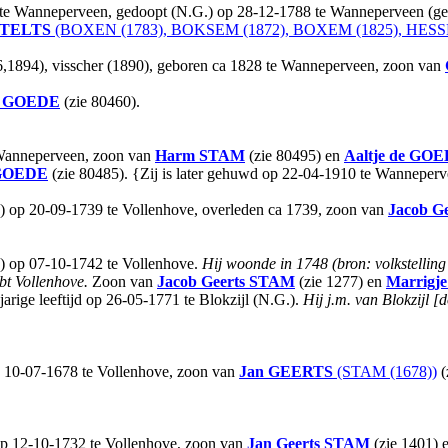
t te Wanneperveen, gedoopt (N.G.) op 28-12-1788 te Wanneperveen (get
TELTS
(BOXEN (1783), BOKSEM (1872), BOXEM (1825), HESSE
86,1894), visscher (1890), geboren ca 1828 te Wanneperveen, zoon van
e GOEDE
(zie 80460).
e Wanneperveen, zoon van
Harm
STAM
(zie 80495) en
Aaltje
de GOE
GOEDE
(zie 80485). {Zij is later gehuwd op 22-04-1910 te Wanneper
.) op 20-09-1739 te Vollenhove, overleden ca 1739, zoon van
Jacob Ge
.) op 07-10-1742 te Vollenhove.
Hij woonde in 1748 (bron: volkstelling 
bt Vollenhove.
Zoon van
Jacob Geerts
STAM
(zie 1277) en
Marrigje
rige leeftijd op 26-05-1771 te Blokzijl (N.G.).
Hij j.m. van Blokzijl [d
p 10-07-1678 te Vollenhove, zoon van
Jan
GEERTS
(STAM (1678))
(
op 12-10-1732 te Vollenhove, zoon van
Jan Geerts
STAM
(zie 1401) 