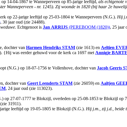
op 14-04-1867 te Wanneperveen op 85-jarige leeftijd,
als echtgenot
ter Wanneperveen - nr. 1245). Zij woonde in 1820 (bij haar 2e huweli
rk op 22-jarige leeftijd op 25-03-1804 te Wanneperveen (N.G.).
Hij j
)
, 30 jaar oud (zie 24488).
j weduwe.
Echtgenoot is
Jan
ARRIJS
(PEREBOOM (1820))
, 25 jaar
e, dochter van
Harmen Hendriks
STAM
(zie 1613) en
Aeltien
EVE
). {Hij was eerder gehuwd voor de kerk ca 1697 met
Annigje
BART
oopt (N.G.) op 18-07-1756 te Vollenhove, dochter van
Jacob Geerts
S
en, dochter van
Geert Leenderts
STAM
(zie 26059) en
Aaltjen
GEE
EM
, 24 jaar oud (zie 113023).
.) op 27-07-1777 te Blokzijl, overleden op 25-08-1853 te Blokzijl op 76
(zie 31911).
rige leeftijd op 19-05-1805 te Blokzijl (N.G.).
Hij j.m., zij j.d., beide 