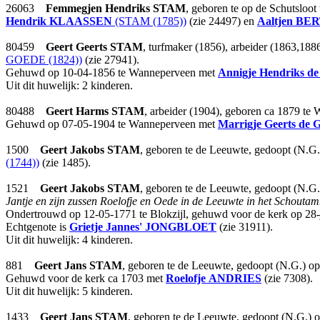
26063
Femmegjen Hendriks
STAM
, geboren te op de Schutsloo
Hendrik
KLAASSEN
(STAM (1785))
(zie 24497) en
Aaltjen
BER
80459
Geert Geerts
STAM
, turfmaker (1856), arbeider (1863,18
GOEDE (1824))
(zie 27941).
Gehuwd op 10-04-1856 te Wanneperveen met
Annigje Hendriks
d
Uit dit huwelijk: 2 kinderen.
80488
Geert Harms
STAM
, arbeider (1904), geboren ca 1879 t
Gehuwd op 07-05-1904 te Wanneperveen met
Marrigje Geerts
de 
1500
Geert Jakobs
STAM
, geboren te de Leeuwte, gedoopt (N.G
(1744))
(zie 1485).
1521
Geert Jakobs
STAM
, geboren te de Leeuwte, gedoopt (N.G
Jantje en zijn zussen Roelofje en Oede in de Leeuwte in het Schoutam
Ondertrouwd op 12-05-1771 te Blokzijl, gehuwd voor de kerk op 28-ja
Echtgenote is
Grietje Jannes'
JONGBLOET
(zie 31911).
Uit dit huwelijk: 4 kinderen.
881
Geert Jans
STAM
, geboren te de Leeuwte, gedoopt (N.G.) o
Gehuwd voor de kerk ca 1703 met
Roelofje
ANDRIES
(zie 7308).
Uit dit huwelijk: 5 kinderen.
1433
Geert Jans
STAM
, geboren te de Leeuwte, gedoopt (N.G.) 