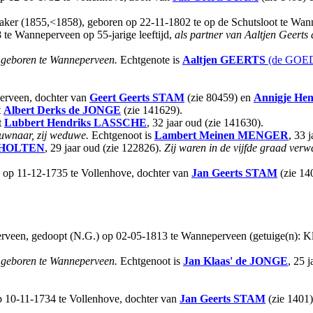
maker (1855,<1858), geboren op 22-11-1802 te op de Schutsloot te W
 te Wanneperveen op 55-jarige leeftijd,
als partner van Aaltjen Geer
 geboren te Wanneperveen.
Echtgenote is
Aaltjen
GEERTS
(de GOED
erveen, dochter van
Geert Geerts
STAM
(zie 80459) en
Annigje Hen
t
Albert Derks
de JONGE
(zie 141629).
t
Lubbert Hendriks
LASSCHE
, 32 jaar oud (zie 141630).
uwnaar, zij weduwe.
Echtgenoot is
Lambert Meinen
MENGER
, 33 
HOLTEN
, 29 jaar oud (zie 122826).
Zij waren in de vijfde graad verw
) op 11-12-1735 te Vollenhove, dochter van
Jan Geerts
STAM
(zie 14
veen, gedoopt (N.G.) op 02-05-1813 te Wanneperveen (getuige(n): Kla
 geboren te Wanneperveen.
Echtgenoot is
Jan Klaas'
de JONGE
, 25 j
p 10-11-1734 te Vollenhove, dochter van
Jan Geerts
STAM
(zie 1401