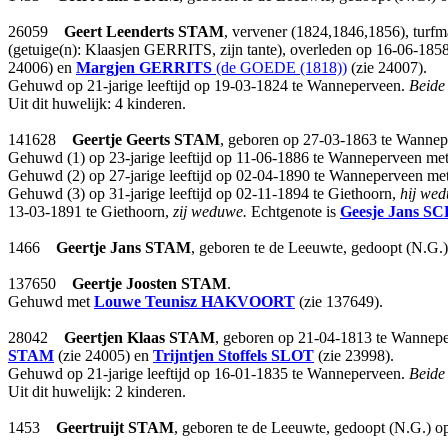
26059
Geert Leenderts
STAM
, vervener (1824,1846,1856), turf
(getuige(n): Klaasjen GERRITS, zijn tante), overleden op 16-06-1858
24006) en
Margjen
GERRITS
(de GOEDE (1818))
(zie 24007).
Gehuwd op 21-jarige leeftijd op 19-03-1824 te Wanneperveen.
Beide
Uit dit huwelijk: 4 kinderen.
141628
Geertje Geerts
STAM
, geboren op 27-03-1863 te Wannep
Gehuwd (1) op 23-jarige leeftijd op 11-06-1886 te Wanneperveen me
Gehuwd (2) op 27-jarige leeftijd op 02-04-1890 te Wanneperveen me
Gehuwd (3) op 31-jarige leeftijd op 02-11-1894 te Giethoorn,
hij wed
13-03-1891 te Giethoorn,
zij weduwe.
Echtgenote is
Geesje Jans
SC
1466
Geertje Jans
STAM
, geboren te de Leeuwte, gedoopt (N.G.
137650
Geertje Joosten
STAM
.
Gehuwd met
Louwe Teunisz
HAKVOORT
(zie 137649).
28042
Geertjen Klaas
STAM
, geboren op 21-04-1813 te Wanneper
STAM
(zie 24005) en
Trijntjen Stoffels
SLOT
(zie 23998).
Gehuwd op 21-jarige leeftijd op 16-01-1835 te Wanneperveen.
Beide
Uit dit huwelijk: 2 kinderen.
1453
Geertruijt
STAM
, geboren te de Leeuwte, gedoopt (N.G.) o