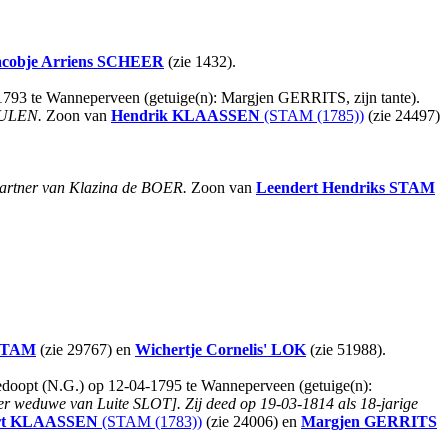
acobje Arriens
SCHEER
(zie 1432).
-1793 te Wanneperveen (getuige(n): Margjen GERRITS, zijn tante).
EULEN.
Zoon van
Hendrik
KLAASSEN
(STAM (1785))
(zie 24497)
partner van Klazina de BOER.
Zoon van
Leendert Hendriks
STAM
STAM
(zie 29767) en
Wichertje Cornelis'
LOK
(zie 51988).
gedoopt (N.G.) op 12-04-1795 te Wanneperveen (getuige(n):
der weduwe van Luite SLOT].
Zij deed op 19-03-1814 als 18-jarige
t
KLAASSEN
(STAM (1783))
(zie 24006) en
Margjen
GERRITS