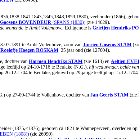
1836,1838,1841,1843,1845,1848,1859,1880), veehouder (1866), gebore
 Goosens
BOVENDEUR
(SPANS (1830))
(zie 14629).
de wonende te Ambt Vollenhove.
Echtgenote is
Grietjen Hendriks
PO
 08-07-1891 te Ambt Vollenhove, zoon van
Jurrien Gosems
STAM
(zi
t
Roelofje Hoegen
ROSKAM
, 25 jaar oud (zie 127604).
e, dochter van
Harmen Hendriks
STAM
(zie 1613) en
Aeltien
EVE
ge leeftijd op 24-10-1716 te Beulake (N.G.),
hij weduwnaer, beide van
 op 26-12-1704 te Beulake, gehuwd op 29-jarige leeftijd op 15-12-170
G.) op 27-09-1744 te Vollenhove, dochter van
Jan Geerts
STAM
(zie
 arbeider (1875,<1876), geboren ca 1821 te Wanneperveen, overleden 
EBEN (1808))
(zie 26090).