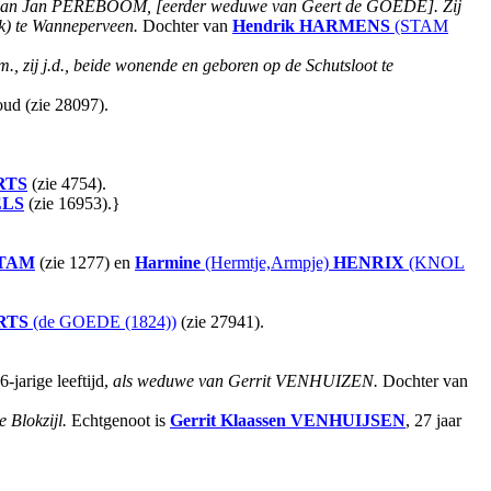
e van Jan PEREBOOM, [eerder weduwe van Geert de GOEDE].
Zij
jk) te Wanneperveen.
Dochter van
Hendrik
HARMENS
(STAM
.m., zij j.d., beide wonende en geboren op de Schutsloot te
 oud (zie 28097).
RTS
(zie 4754).
ELS
(zie 16953).}
TAM
(zie 1277) en
Harmine
(Hermtje,Armpje)
HENRIX
(KNOL
RTS
(de GOEDE (1824))
(zie 27941).
-jarige leeftijd,
als weduwe van Gerrit VENHUIZEN.
Dochter van
te Blokzijl.
Echtgenoot is
Gerrit Klaassen
VENHUIJSEN
, 27 jaar