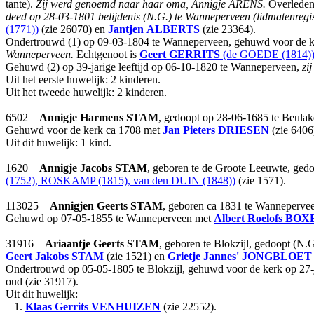
tante).
Zij werd genoemd naar haar oma, Annigje ARENS.
Overleden 
deed op 28-03-1801 belijdenis (N.G.) te Wanneperveen (lidmatenregis
(1771))
(zie 26070) en
Jantjen
ALBERTS
(zie 23364).
Ondertrouwd (1) op 09-03-1804 te Wanneperveen, gehuwd voor de ke
Wanneperveen.
Echtgenoot is
Geert
GERRITS
(de GOEDE (1814)
Gehuwd (2) op 39-jarige leeftijd op 06-10-1820 te Wanneperveen,
zi
Uit het eerste huwelijk: 2 kinderen.
Uit het tweede huwelijk: 2 kinderen.
6502
Annigje Harmens
STAM
, gedoopt op 28-06-1685 te Beulak
Gehuwd voor de kerk ca 1708 met
Jan Pieters
DRIESEN
(zie 6406
Uit dit huwelijk: 1 kind.
1620
Annigje Jacobs
STAM
, geboren te de Groote Leeuwte, ged
(1752), ROSKAMP (1815), van den DUIN (1848))
(zie 1571).
113025
Annigjen Geerts
STAM
, geboren ca 1831 te Wanneperve
Gehuwd op 07-05-1855 te Wanneperveen met
Albert Roelofs
BOX
31916
Ariaantje Geerts
STAM
, geboren te Blokzijl, gedoopt (N.G
Geert Jakobs
STAM
(zie 1521) en
Grietje Jannes'
JONGBLOET
Ondertrouwd op 05-05-1805 te Blokzijl, gehuwd voor de kerk op 27-ja
oud (zie 31917).
Uit dit huwelijk:
1.
Klaas Gerrits
VENHUIZEN
(zie 22552).