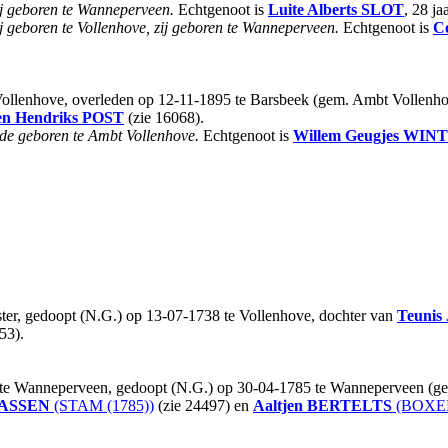
j geboren te Wanneperveen.
Echtgenoot is
Luite Alberts
SLOT
, 28 ja
j geboren te Vollenhove, zij geboren te Wanneperveen.
Echtgenoot is
Co
ollenhove, overleden op 12-11-1895 te Barsbeek (gem. Ambt Vollenhove
en Hendriks
POST
(zie 16068).
de geboren te Ambt Vollenhove.
Echtgenoot is
Willem Geugjes
WINT
ster, gedoopt (N.G.) op 13-07-1738 te Vollenhove, dochter van
Teunis
53).
t te Wanneperveen, gedoopt (N.G.) op 30-04-1785 te Wanneperveen (ge
ASSEN
(STAM (1785))
(zie 24497) en
Aaltjen
BERTELTS
(BOXEN