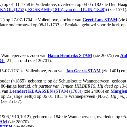
.) op 01-11-1758 te Vollenhove, overleden op 04-05-1827 te Den Haag o
KNOL (1752), ROSKAMP (1815), van den DUIN (1848))
(zie 1571)
G.) op 27-07-1704 te Vollenhove, dochter van
Geert Jans
STAM
(zie
s later ondertrouwd op 08-11-1733 te Beulake, gehuwd voor de kerk o
 te Wanneperveen, zoon van
Harm Hendriks
STAM
(zie 26075) en
Aal
OL
, 21 jaar oud (zie 126701).
 15-07-1731 te Vollenhove, zoon van
Jan Geerts
STAM
(zie 1401) en
houder (<1865), geboren te op de Schutsloot te Wanneperveen, gedoop
0-jarige leeftijd,
als partner van Jentjen HILBERTS.
Hij deed op 13-
 van
Leendert
KLAASSEN
(STAM (1783))
(zie 24006) en
Margje
p 25-jarige leeftijd op 06-01-1811 te Wanneperveen (N.G.).
Hij j.m.,
 (zie 25137).
02,1906,1910,1912), geboren ca 1849 te Wanneperveen, overleden op 0
TAM
(zie 28070).
RTEN
(zie 80456).