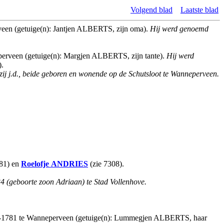
Volgend blad
Laatste blad
veen (getuige(n): Jantjen ALBERTS, zijn oma).
Hij werd genoemd
eperveen (getuige(n): Margjen ALBERTS, zijn tante).
Hij werd
).
, zij j.d., beide geboren en wonende op de Schutsloot te Wanneperveen.
881) en
Roelofje
ANDRIES
(zie 7308).
4 (geboorte zoon Adriaan) te Stad Vollenhove.
-08-1781 te Wanneperveen (getuige(n): Lummegjen ALBERTS, haar