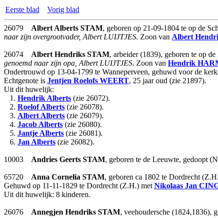
Eerste blad
Vorig blad
26079
Albert Alberts
STAM
, geboren op 21-09-1804 te op de Sc
naar zijn overgrootvader, Albert LUIJTJES.
Zoon van
Albert Hendr
26074
Albert Hendriks
STAM
, arbeider (1839), geboren te op 
genoemd naar zijn opa, Albert LUIJTJES.
Zoon van
Hendrik
HAR
Ondertrouwd op 13-04-1799 te Wanneperveen, gehuwd voor de kerk o
Echtgenote is
Jentjen Roelofs
WEERT
, 25 jaar oud (zie 21897).
Uit dit huwelijk:
1.
Hendrik Alberts
(zie 26072).
2.
Roelof Alberts
(zie 26078).
3.
Albert Alberts
(zie 26079).
4.
Jacob Alberts
(zie 26080).
5.
Jantje Alberts
(zie 26081).
6.
Jan Alberts
(zie 26082).
10003
Andries Geerts
STAM
, geboren te de Leeuwte, gedoopt (
65720
Anna Cornelia
STAM
, geboren ca 1802 te Dordrecht (Z.H
Gehuwd op 11-11-1829 te Dordrecht (Z.H.) met
Nikolaas Jan
CIN
Uit dit huwelijk: 8 kinderen.
26076
Annegjen Hendriks
STAM
, veehoudersche (1824,1836), 