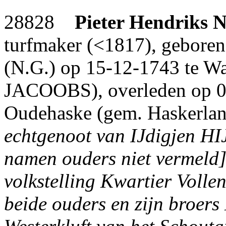
28828
Pieter Hendriks
N
turfmaker (<1817), gebore
(N.G.) op 15-12-1743 te Wa
JACOOBS), overleden op 0
Oudehaske (gem. Haskerland 
echtgenoot van IJdigjen HI
namen ouders niet vermeld]
volkstelling Kwartier Vollen
beide ouders en zijn broers 