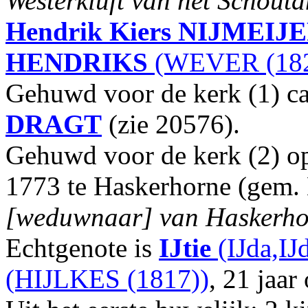
Westerkluft van het Schou
Hendrik Kiers
NIJMEIJ
HENDRIKS
(WEVER (182
Gehuwd voor de kerk (1) c
DRAGT
(zie 20576).
Gehuwd voor de kerk (2) op 
1773 te Haskerhorne (gem. 
[weduwnaar] van Haskerhor
Echtgenote is
IJtie
(IJda,IJ
(HIJLKES (1817))
, 21 jaar