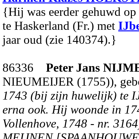
{Hij was eerder gehuwd op 
te Haskerland (Fr.) met
IJb
jaar oud (zie 140374).}
86336
Peter Jans
NIJM
NIEUMEIJER (1755)), gebo
1743 (bij zijn huwelijk) te
erna ook. Hij woonde in 174
Vollenhove, 1748 - nr. 3164
MEIJNEN [SPAANHOUWER] 