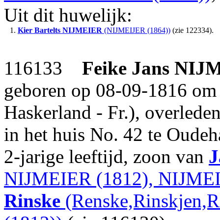
Uit dit huwelijk:
1.
Kier Bartelts
NIJMEIER
(NIJMEIJER (1864))
(zie 122334).
116133
Feike Jans
NIJ
geboren op 08-09-1816 om 
Haskerland - Fr.), overled
in het huis No. 42 te Oudeh
2-jarige leeftijd, zoon van
J
NIJMEIER (1812), NIJMEI
Rinske
(Renske,Rinskjen,R