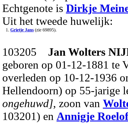
Echtgenote is
Dirkje Mein
Uit het tweede huwelijk:
1.
Grietje Jans
(zie 69895).
103205
Jan Wolters
NI
geboren op 01-12-1881 te
overleden op 10-12-1936 om
Hellendoorn) op 55-jarige l
ongehuwd]
, zoon van
Wolte
103201) en
Annigje Roelof