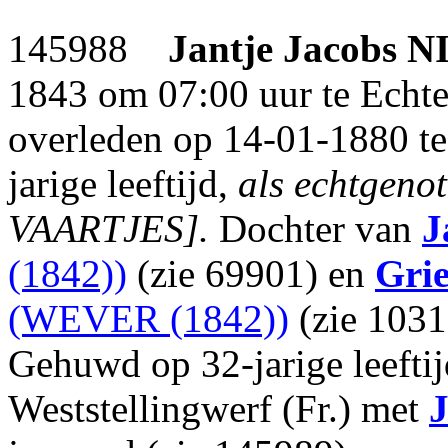
145988
Jantje Jacobs
N
1843 om 07:00 uur te Echte
overleden op 14-01-1880 te 
jarige leeftijd,
als echtgenot
VAARTJES].
Dochter van
J
(1842))
(zie 69901) en
Grie
(WEVER (1842))
(zie 1031
Gehuwd op 32-jarige leefti
Weststellingwerf (Fr.) met
J