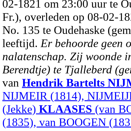
02-1821 om 23:00 uur te O
Fr.), overleden op 08-02-18
No. 135 te Oudehaske (gem. 
leeftijd.
Er behoorde geen o
nalatenschap.
Zij woonde i
Berendtje) te Tjalleberd (g
van
Hendrik Bartelts
NIJ
NIJMEIR (1814), NIJMEIJ
(Jekke)
KLAASES
(van B
(1835), van BOOGEN (183