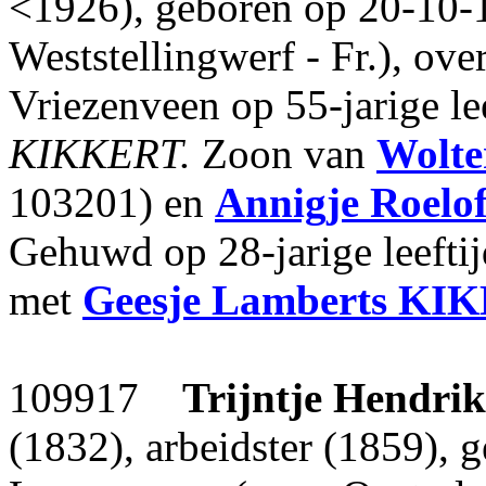
<1926), geboren op 20-10-
Weststellingwerf - Fr.), ov
Vriezenveen op 55-jarige le
KIKKERT.
Zoon van
Wolte
103201) en
Annigje Roelof
Gehuwd op 28-jarige leefti
met
Geesje Lamberts
KIK
109917
Trijntje Hendrik
(1832), arbeidster (1859), 