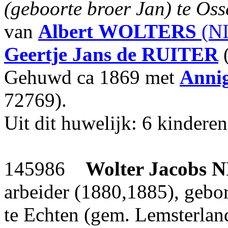
(geboorte broer Jan) te Oss
van
Albert
WOLTERS
(NI
Geertje Jans
de RUITER
(
Gehuwd ca 1869 met
Annig
72769).
Uit dit huwelijk: 6 kinderen
145986
Wolter Jacobs
N
arbeider (1880,1885), geb
te Echten (gem. Lemsterland