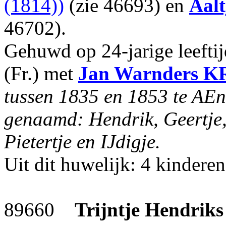
(1814))
(zie 46693) en
Aalt
46702).
Gehuwd op 24-jarige leeft
(Fr.) met
Jan Warnders
K
tussen 1835 en 1853 te AEn
genaamd: Hendrik, Geertje, 
Pietertje en IJdigje.
Uit dit huwelijk: 4 kinderen
89660
Trijntje Hendriks