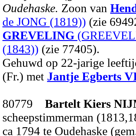
Oudehaske.
Zoon van
Hend
de JONG (1819))
(zie 6949
GREVELING
(GREEVELI
(1843))
(zie 77405).
Gehuwd op 22-jarige leefti
(Fr.) met
Jantje Egberts
V
80779
Bartelt Kiers
NIJ
scheepstimmerman (1813,18
ca 1794 te Oudehaske (gem.