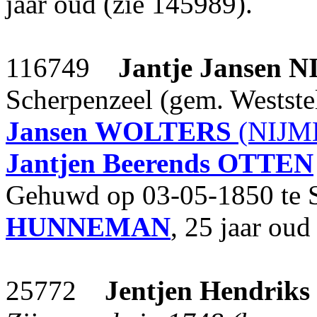
jaar oud (zie 145989).
116749
Jantje Jansen
N
Scherpenzeel (gem. Weststel
Jansen
WOLTERS
(NIJME
Jantjen Beerends
OTTEN
Gehuwd op 03-05-1850 te 
HUNNEMAN
, 25 jaar oud
25772
Jentjen Hendriks