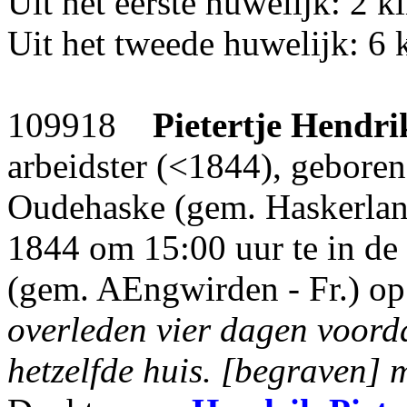
Uit het eerste huwelijk: 2 k
Uit het tweede huwelijk: 6 
109918
Pietertje Hendri
arbeidster (<1844), gebore
Oudehaske (gem. Haskerland
1844 om 15:00 uur te in de
(gem. AEngwirden - Fr.) op 
overleden vier dagen voord
hetzelfde huis.
[begraven] m