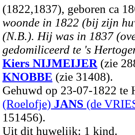
(1822,1837), geboren ca 1
woonde in 1822 (bij zijn hu
(N.B.). Hij was in 1837 (o
gedomiliceerd te 's Hertoge
Kiers
NIJMEIJER
(zie 28
KNOBBE
(zie 31408).
Gehuwd op 23-07-1822 te H
(Roelofje)
JANS
(de VRIES
151456).
Uit dit huwelijk: 1 kind.