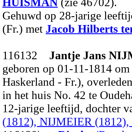
HUISMAN
(zie 46702).
Gehuwd op 28-jarige leeft
(Fr.) met
Jacob Hilberts
t
116132
Jantje Jans
NIJ
geboren op 01-11-1814 om 
Haskerland - Fr.), overled
in het huis No. 42 te Oudeh
12-jarige leeftijd, dochter 
(1812), NIJMEIER (1812),