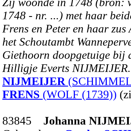
Zij woonde in 1748 (bron: v
1748 - nr. ...) met haar bei
Frens en Peter en haar zus
het Schoutambt Wanneperve
Giethoorn doopgetuige bij 
Hilligje Everts NIJMEIJER.
NIJMEIJER
(SCHIMMEL 
FRENS
(WOLF (1739))
(z
83845
Johanna
NIJMEI