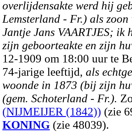
overlijdensakte werd hij ge
Lemsterland - Fr.) als zoo
Jantje Jans VAARTJES; ik h
zijn geboorteakte en zijn hu
12-1909 om 18:00 uur te Bee
74-jarige leeftijd,
als echtg
woonde in 1873 (bij zijn huw
(gem. Schoterland - Fr.).
Zo
(NIJMEIJER (1842))
(zie 
KONING
(zie 48039).