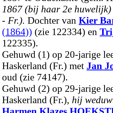
1867 (bij haar 2e huwelijk
- Fr.).
Dochter van
Kier Bar
(1864))
(zie 122334) en
Tri
122335).
Gehuwd (1) op 20-jarige lee
Haskerland (Fr.) met
Jan J
oud (zie 74147).
Gehuwd (2) op 29-jarige lee
Haskerland (Fr.),
hij weduw
Harmen Klazes
HOEKST