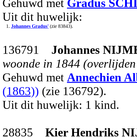
Gehuwd met
Gradus
SCH
Uit dit huwelijk:
1.
Johannes Gradus'
(zie 83843).
136791
Johannes
NIJM
woonde in 1844 (overlijden 
Gehuwd met
Annechien Al
(1863))
(zie 136792).
Uit dit huwelijk: 1 kind.
28835
Kier Hendriks
NI