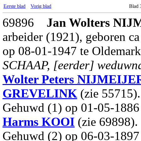
Eerste blad
Vorig blad
Blad 
69896
Jan Wolters
NIJ
arbeider (1921), geboren c
op 08-01-1947 te Oldemark
SCHAAP, [eerder] weduwna
Wolter Peters
NIJMEIJE
GREVELINK
(zie 55715).
Gehuwd (1) op 01-05-1886
Harms
KOOI
(zie 69898).
Gehuwd (2) op 06-03-1897