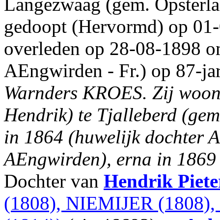
Langezwaag (gem. Opsterlan
gedoopt (Hervormd) op 01-
overleden op 28-08-1898 o
AEngwirden - Fr.) op 87-jar
Warnders KROES.
Zij woon
Hendrik) te Tjalleberd (gem
in 1864 (huwelijk dochter A
AEngwirden), erna in 1869 (
Dochter van
Hendrik Piete
(1808), NIEMIJER (1808)