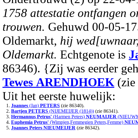
1758 attestatie ontfangen o
trouwen.
Gehuwd 00-05-175
Oldemarkt,
hij wed[uwnaar,
Oldemarkt.
Echtgenote is
J
86346). {Zij was eerder ge
Tewes
ARENDHOEK
(zie
Uit het eerste huwelijk:
1.
Joannes
(Jan)
PETERS
(zie 86340).
2.
Bartjen
PETERS
(NIJEMEIJER (1814))
(zie 86341).
3.
Hermannus Petrus'
(Harmen Peters)
NEUMAIJER
(NIEUWME
4.
Euphemia Petrus'
(Wimpjen,Femmegien Peters,Femme)
NEUM
5.
Joannes Peters
NIEUMEIJER
(zie 86342).