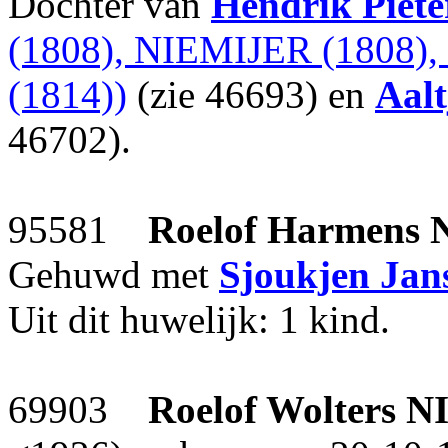
Dochter van
Hendrik Piete
(1808), NIEMIJER (1808)
(1814))
(zie 46693) en
Aalt
46702).
95581
Roelof Harmens
Gehuwd met
Sjoukjen Jan
Uit dit huwelijk: 1 kind.
69903
Roelof Wolters
N