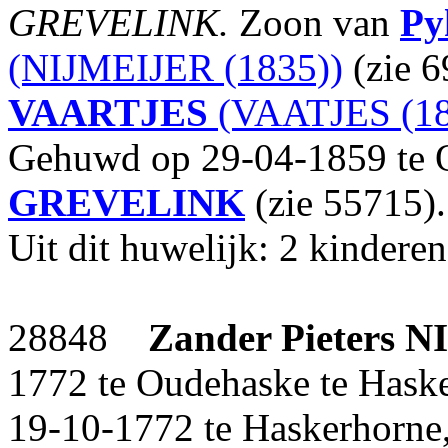
GREVELINK.
Zoon van
Py
(NIJMEIJER (1835))
(zie 
VAARTJES
(VAATJES (18
Gehuwd op 29-04-1859 te 
GREVELINK
(zie 55715).
Uit dit huwelijk: 2 kinderen
28848
Zander Pieters
N
1772 te Oudehaske te Haske
19-10-1772 te Haskerhorne