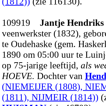
(1812))
(zie 116130).
109919
Jantje Hendriks
veenwerkster (1832), gebo
te Oudehaske (gem. Haskerl
1890 om 05:00 uur te Luinj
op 75-jarige leeftijd,
als we
HOEVE.
Dochter van
Hendr
(NIEMEIJER (1808), NIEM
(1811), NIJMEIR (1814))
(