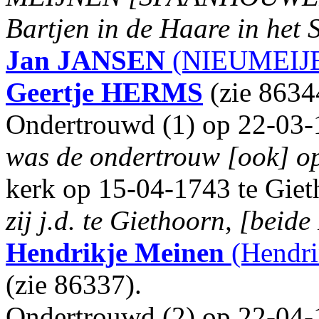
Bartjen in de Haare in het
Jan
JANSEN
(NIEUMEIJE
Geertje
HERMS
(zie 8634
Ondertrouwd (1) op 22-03-
was de ondertrouw [ook] o
kerk op 15-04-1743 te Giet
zij j.d. te Giethoorn, [beid
Hendrikje Meinen
(Hendri
(zie 86337).
Ondertrouwd (2) op 22-04-