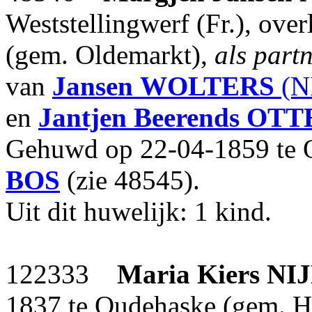
Weststellingwerf (Fr.), ove
(gem. Oldemarkt),
als part
van
Jansen
WOLTERS
(N
en
Jantjen Beerends
OTT
Gehuwd op 22-04-1859 te 
BOS
(zie 48545).
Uit dit huwelijk: 1 kind.
122333
Maria Kiers
NI
1837 te Oudehaske (gem. Ha