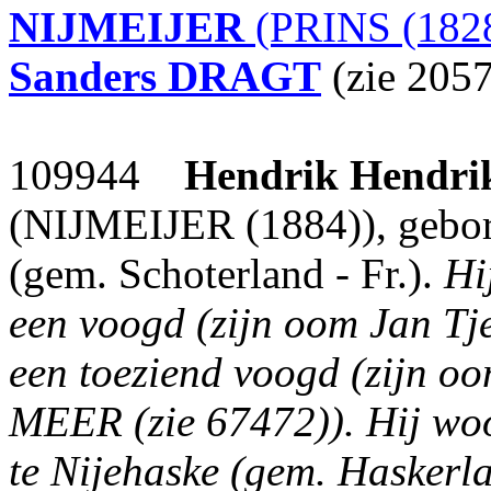
NIJMEIJER
(PRINS (182
Sanders
DRAGT
(zie 2057
109944
Hendrik Hendri
(NIJMEIJER (1884)), gebor
(gem. Schoterland - Fr.).
Hi
een voogd (zijn oom Jan T
een toeziend voogd (zijn o
MEER (zie 67472)).
Hij woo
te Nijehaske (gem. Haskerlan