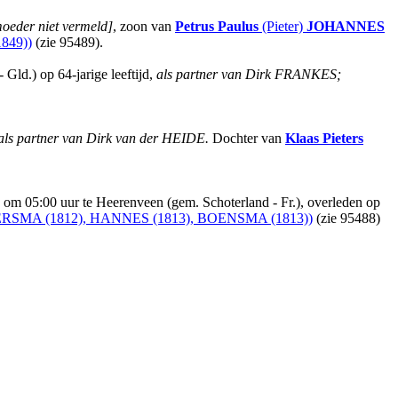
oeder niet vermeld]
, zoon van
Petrus Paulus
(Pieter)
JOHANNES
849))
(zie 95489).
ld.) op 64-jarige leeftijd,
als partner van Dirk FRANKES;
als partner van Dirk van der HEIDE.
Dochter van
Klaas Pieters
m 05:00 uur te Heerenveen (gem. Schoterland - Fr.), overleden op
SMA (1812), HANNES (1813), BOENSMA (1813))
(zie 95488)