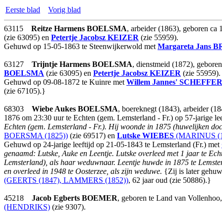
Eerste blad
Vorig blad
63115
Reitze Harmens
BOELSMA
, arbeider (1863), geboren ca
(zie 63095) en
Petertje Jacobsz
KEIZER
(zie 55959).
Gehuwd op 15-05-1863 te Steenwijkerwold met
Margareta Jans
B
63127
Trijntje Harmens
BOELSMA
, dienstmeid (1872), gebore
BOELSMA
(zie 63095) en
Petertje Jacobsz
KEIZER
(zie 55959).
Gehuwd op 09-08-1872 te Kuinre met
Willem Jannes'
SCHEFFE
(zie 67105).}
68303
Wiebe Aukes
BOELSMA
, boereknegt (1843), arbeider (1
1876 om 23:30 uur te Echten (gem. Lemsterland - Fr.) op 57-jarige lee
Echten (gem. Lemsterland - Fr.). Hij woonde in 1875 (huwelijken doc
BOERSMA (1825))
(zie 69517) en
Lutske
WIEBES
(MARINUS (1
Gehuwd op 24-jarige leeftijd op 21-05-1843 te Lemsterland (Fr.) met
genaamd: Lutske, Auke en Leentje. Lutske overleed met 1 jaar te Ec
Lemsterland), als haar weduwnaar. Leentje huwde in 1875 te Lemst
en overleed in 1948 te Oosterzee, als zijn weduwe.
{Zij is later gehuw
(GEERTS (1847), LAMMERS (1852))
, 62 jaar oud (zie 50886).}
45218
Jacob Egberts
BOEMER
, geboren te Land van Vollenhoo
(HENDRIKS)
(zie 9307).