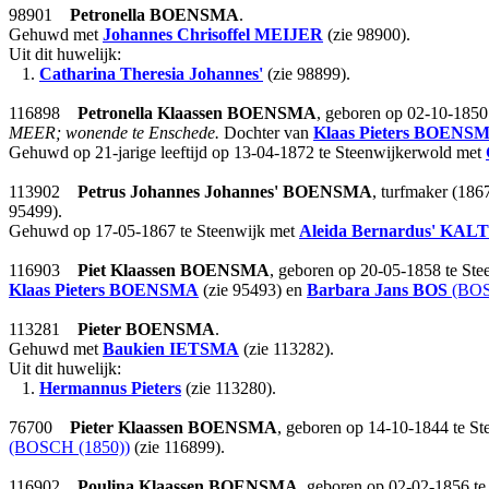
98901
Petronella
BOENSMA
.
Gehuwd met
Johannes Chrisoffel
MEIJER
(zie 98900).
Uit dit huwelijk:
1.
Catharina Theresia Johannes'
(zie 98899).
116898
Petronella Klaassen
BOENSMA
, geboren op 02-10-1850
MEER; wonende te Enschede.
Dochter van
Klaas Pieters
BOENS
Gehuwd op 21-jarige leeftijd op 13-04-1872 te Steenwijkerwold met
113902
Petrus Johannes Johannes'
BOENSMA
, turfmaker (186
95499).
Gehuwd op 17-05-1867 te Steenwijk met
Aleida Bernardus'
KALT
116903
Piet Klaassen
BOENSMA
, geboren op 20-05-1858 te Ste
Klaas Pieters
BOENSMA
(zie 95493) en
Barbara Jans
BOS
(BOS
113281
Pieter
BOENSMA
.
Gehuwd met
Baukien
IETSMA
(zie 113282).
Uit dit huwelijk:
1.
Hermannus Pieters
(zie 113280).
76700
Pieter Klaassen
BOENSMA
, geboren op 14-10-1844 te Ste
(BOSCH (1850))
(zie 116899).
116902
Poulina Klaassen
BOENSMA
, geboren op 02-02-1856 te