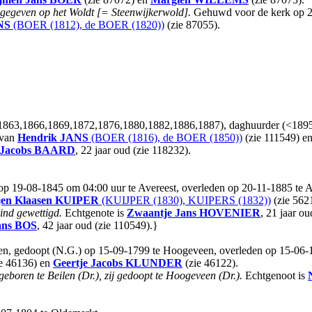
e gegeven op het Woldt [= Steenwijkerwold].
Gehuwd voor de kerk op 20-
NS
(BOER (1812), de BOER (1820))
(zie 87055).
,1863,1866,1869,1872,1876,1880,1882,1886,1887), daghuurder (<1895)
van
Hendrik
JANS
(BOER (1816), de BOER (1850))
(zie 111549) e
 Jacobs
BAARD
, 22 jaar oud (zie 118232).
op 19-08-1845 om 04:00 uur te Avereest, overleden op 20-11-1885 te Ave
gjen Klaasen
KUIPER
(KUIJPER (1830), KUIPERS (1832))
(zie 562
kind gewettigd.
Echtgenote is
Zwaantje Jans
HOVENIER
, 21 jaar ou
ans
BOS
, 42 jaar oud (zie 110549).}
n, gedoopt (N.G.) op 15-09-1799 te Hoogeveen, overleden op 15-06-186
e 46136) en
Geertje Jacobs
KLUNDER
(zie 46122).
geboren te Beilen (Dr.), zij gedoopt te Hoogeveen (Dr.).
Echtgenoot is