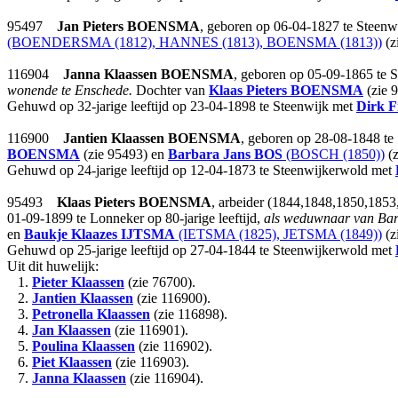
95497
Jan Pieters
BOENSMA
, geboren op 06-04-1827 te Steenwi
(BOENDERSMA (1812), HANNES (1813), BOENSMA (1813))
(z
116904
Janna Klaassen
BOENSMA
, geboren op 05-09-1865 te S
wonende te Enschede.
Dochter van
Klaas Pieters
BOENSMA
(zie 
Gehuwd op 32-jarige leeftijd op 23-04-1898 te Steenwijk met
Dirk F
116900
Jantien Klaassen
BOENSMA
, geboren op 28-08-1848 te 
BOENSMA
(zie 95493) en
Barbara Jans
BOS
(BOSCH (1850))
(z
Gehuwd op 24-jarige leeftijd op 12-04-1873 te Steenwijkerwold met
95493
Klaas Pieters
BOENSMA
, arbeider (1844,1848,1850,1853
01-09-1899 te Lonneker op 80-jarige leeftijd,
als weduwnaar van Ba
en
Baukje Klaazes
IJTSMA
(IETSMA (1825), JETSMA (1849))
(z
Gehuwd op 25-jarige leeftijd op 27-04-1844 te Steenwijkerwold met
Uit dit huwelijk:
1.
Pieter Klaassen
(zie 76700).
2.
Jantien Klaassen
(zie 116900).
3.
Petronella Klaassen
(zie 116898).
4.
Jan Klaassen
(zie 116901).
5.
Poulina Klaassen
(zie 116902).
6.
Piet Klaassen
(zie 116903).
7.
Janna Klaassen
(zie 116904).