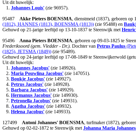
Uit dit huwelijk:
1.
Johannes Louis'
(zie 96957).
95487
Akke Pieters
BOENSMA
, dienstmeid (1837), geboren op 
(1812), HANNES (1813), BOENSMA (1813))
(zie 95488) en
Baukj
Gehuwd op 21-jarige leeftijd op 13-10-1837 te Steenwijk met
Henric
95496
Anna Pieters
BOENSMA
, geboren op 09-03-1825 te Stee
Frederiksoord (gem. Vledder - Dr.).
Dochter van
Petrus Paulus
(Piet
(1825), JETSMA (1849))
(zie 95489).
Gehuwd op 24-jarige leeftijd op 17-08-1849 te Steenwijkerwold (getu
Uit dit huwelijk:
1.
Johannes Jacobus'
(zie 149926).
2.
Maria Pouwlina Jacobus'
(zie 147051).
3.
Boukje Jacobus'
(zie 149927).
4.
Petrus Jacobus'
(zie 149928).
5.
Barbara Jacobus'
(zie 149929).
6.
Hermanus Jacobus'
(zie 149930).
7.
Petronella Jacobus'
(zie 149931).
8.
Agatha Jacobus'
(zie 149932).
9.
Helena Jacobus'
(zie 149933).
127499
Antoni Johannes'
BOENSMA
, turfmaker (1872), gebore
Gehuwd op 02-02-1872 te Steenwijk met
Johanna Maria Johannes