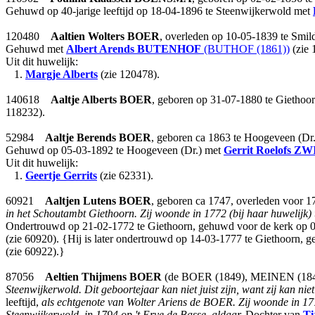
Gehuwd op 40-jarige leeftijd op 18-04-1896 te Steenwijkerwold met
120480
Aaltien Wolters
BOER
, overleden op 10-05-1839 te Smild
Gehuwd met
Albert Arends
BUTENHOF
(BUTHOF (1861))
(zie 
Uit dit huwelijk:
1.
Margje Alberts
(zie 120478).
140618
Aaltje Alberts
BOER
, geboren op 31-07-1880 te Giethoo
118232).
52984
Aaltje Berends
BOER
, geboren ca 1863 te Hoogeveen (Dr.
Gehuwd op 05-03-1892 te Hoogeveen (Dr.) met
Gerrit Roelofs
ZW
Uit dit huwelijk:
1.
Geertje Gerrits
(zie 62331).
60921
Aaltjen Lutens
BOER
, geboren ca 1747, overleden voor 1
in het Schoutambt Giethoorn. Zij woonde in 1772 (bij haar huwelijk) 
Ondertrouwd op 21-02-1772 te Giethoorn, gehuwd voor de kerk op 0
(zie 60920). {Hij is later ondertrouwd op 14-03-1777 te Giethoorn,
(zie 60922).}
87056
Aeltien Thijmens
BOER
(de BOER (1849), MEINEN (1849)
Steenwijkerwold. Dit geboortejaar kan niet juist zijn, want zij kan niet
leeftijd,
als echtgenote van Wolter Ariens de BOER.
Zij woonde in 17
Steenwijkerwold, in 1794 op 't Erve de Basse, aldaar.
Dochter van
Ti