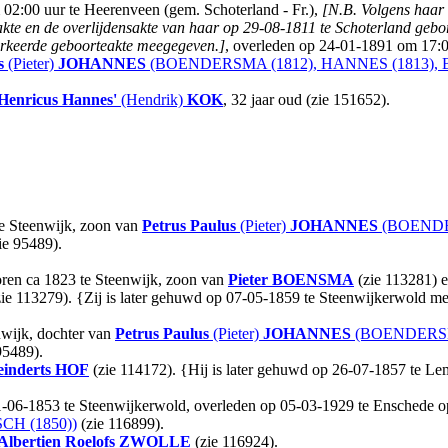
02:00 uur te Heerenveen (gem. Schoterland - Fr.),
[N.B. Volgens haar 
akte en de overlijdensakte van haar op 29-08-1811 te Schoterland gebo
erkeerde geboorteakte meegegeven.]
, overleden op 24-01-1891 om 17:00
s
(Pieter)
JOHANNES
(BOENDERSMA (1812), HANNES (1813), 
Henricus Hannes'
(Hendrik)
KOK
, 32 jaar oud (zie 151652).
te Steenwijk, zoon van
Petrus Paulus
(Pieter)
JOHANNES
(BOENDER
ie 95489).
oren ca 1823 te Steenwijk, zoon van
Pieter
BOENSMA
(zie 113281) 
ie 113279). {Zij is later gehuwd op 07-05-1859 te Steenwijkerwold m
nwijk, dochter van
Petrus Paulus
(Pieter)
JOHANNES
(BOENDERSMA
95489).
inderts
HOF
(zie 114172). {Hij is later gehuwd op 26-07-1857 te Lem
1-06-1853 te Steenwijkerwold, overleden op 05-03-1929 te Enschede op 
CH (1850))
(zie 116899).
Albertien Roelofs
ZWOLLE
(zie 116924).