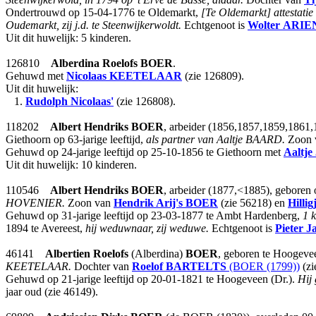
Ondertrouwd op 15-04-1776 te Oldemarkt,
[Te Oldemarkt] attestati
Oudemarkt, zij j.d. te Steenwijkerwoldt.
Echtgenoot is
Wolter
ARIE
Uit dit huwelijk: 5 kinderen.
126810
Alberdina Roelofs
BOER
.
Gehuwd met
Nicolaas
KEETELAAR
(zie 126809).
Uit dit huwelijk:
1.
Rudolph Nicolaas'
(zie 126808).
118202
Albert Hendriks
BOER
, arbeider (1856,1857,1859,1861
Giethoorn op 63-jarige leeftijd,
als partner van Aaltje BAARD.
Zoon 
Gehuwd op 24-jarige leeftijd op 25-10-1856 te Giethoorn met
Aaltje
Uit dit huwelijk: 10 kinderen.
110546
Albert Hendriks
BOER
, arbeider (1877,<1885), geboren 
HOVENIER.
Zoon van
Hendrik Arij's
BOER
(zie 56218) en
Hilli
Gehuwd op 31-jarige leeftijd op 23-03-1877 te Ambt Hardenberg,
1 
1894 te Avereest,
hij weduwnaar, zij weduwe.
Echtgenoot is
Pieter J
46141
Albertien Roelofs
(Alberdina)
BOER
, geboren te Hoogevee
KEETELAAR.
Dochter van
Roelof
BARTELTS
(BOER (1799))
(zi
Gehuwd op 21-jarige leeftijd op 20-01-1821 te Hoogeveen (Dr.).
Hij 
jaar oud (zie 46149).