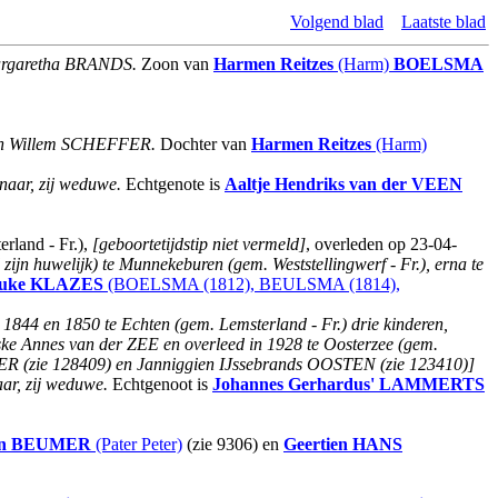
Volgend blad
Laatste blad
Margaretha BRANDS.
Zoon van
Harmen Reitzes
(Harm)
BOELSMA
van Willem SCHEFFER.
Dochter van
Harmen Reitzes
(Harm)
naar, zij weduwe.
Echtgenote is
Aaltje Hendriks
van der VEEN
rland - Fr.),
[geboortetijdstip niet vermeld]
, overleden op 23-04-
 zijn huwelijk) te Munnekeburen (gem. Weststellingwerf - Fr.), erna te
uke
KLAZES
(BOELSMA (1812), BEULSMA (1814),
n 1844 en 1850 te Echten (gem. Lemsterland - Fr.) drie kinderen,
ske Annes van der ZEE en overleed in 1928 te Oosterzee (gem.
OER (zie 128409) en Janniggien IJssebrands OOSTEN (zie 123410)]
ar, zij weduwe.
Echtgenoot is
Johannes Gerhardus'
LAMMERTS
n
BEUMER
(Pater Peter)
(zie 9306) en
Geertien
HANS