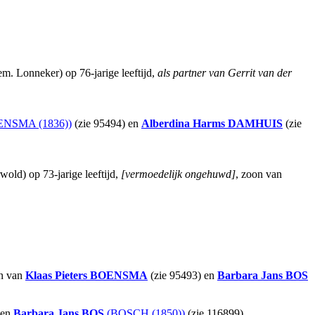
. Lonneker) op 76-jarige leeftijd,
als partner van Gerrit van der
NSMA (1836))
(zie 95494) en
Alberdina Harms
DAMHUIS
(zie
old) op 73-jarige leeftijd,
[vermoedelijk ongehuwd]
, zoon van
on van
Klaas Pieters
BOENSMA
(zie 95493) en
Barbara Jans
BOS
 en
Barbara Jans
BOS
(BOSCH (1850))
(zie 116899).