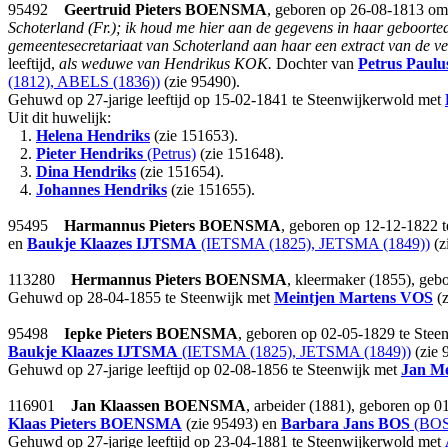
95492
Geertruid Pieters
BOENSMA
, geboren op 26-08-1813 om 
Schoterland (Fr.); ik houd me hier aan de gegevens in haar geboorte
gemeentesecretariaat van Schoterland aan haar een extract van de v
leeftijd,
als weduwe van Hendrikus KOK.
Dochter van
Petrus Paulu
(1812), ABELS (1836))
(zie 95490).
Gehuwd op 27-jarige leeftijd op 15-02-1841 te Steenwijkerwold met
Uit dit huwelijk:
1.
Helena Hendriks
(zie 151653).
2.
Pieter Hendriks
(Petrus)
(zie 151648).
3.
Dina Hendriks
(zie 151654).
4.
Johannes Hendriks
(zie 151655).
95495
Harmannus Pieters
BOENSMA
, geboren op 12-12-1822 
en
Baukje Klaazes
IJTSMA
(IETSMA (1825), JETSMA (1849))
(z
113280
Hermannus Pieters
BOENSMA
, kleermaker (1855), geb
Gehuwd op 28-04-1855 te Steenwijk met
Meintjen Martens
VOS
(z
95498
Iepke Pieters
BOENSMA
, geboren op 02-05-1829 te Stee
Baukje Klaazes
IJTSMA
(IETSMA (1825), JETSMA (1849))
(zie 
Gehuwd op 27-jarige leeftijd op 02-08-1856 te Steenwijk met
Jan Me
116901
Jan Klaassen
BOENSMA
, arbeider (1881), geboren op 0
Klaas Pieters
BOENSMA
(zie 95493) en
Barbara Jans
BOS
(BOS
Gehuwd op 27-jarige leeftijd op 23-04-1881 te Steenwijkerwold met