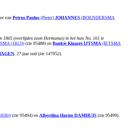
ter van
Petrus Paulus
(Pieter)
JOHANNES
(BOENDERSMA
in 1865 (overlijden zoon Hermanus) in het huis No. 161 te
MA (1813))
(zie 95488) en
Baukje Klaazes
IJTSMA
(IETSMA
HAGEN
, 27 jaar oud (zie 147052).
836))
(zie 95494) en
Alberdina Harms
DAMHUIS
(zie 95499).