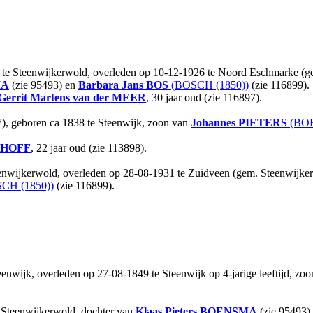
 te Steenwijkerwold, overleden op 10-12-1926 te Noord Eschmarke (gem
MA
(zie 95493) en
Barbara Jans
BOS
(BOSCH (1850))
(zie 116899).
Gerrit Martens
van der MEER
, 30 jaar oud (zie 116897).
7), geboren ca 1838 te Steenwijk, zoon van
Johannes
PIETERS
(BOE
HOFF
, 22 jaar oud (zie 113898).
enwijkerwold, overleden op 28-08-1931 te Zuidveen (gem. Steenwijkerw
CH (1850))
(zie 116899).
enwijk, overleden op 27-08-1849 te Steenwijk op 4-jarige leeftijd, zo
 Steenwijkerwold, dochter van
Klaas Pieters
BOENSMA
(zie 95493)