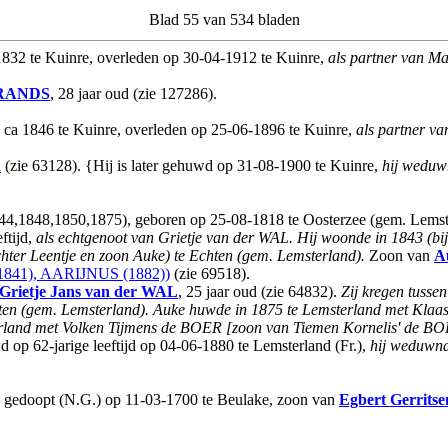
Blad 55 van 534 bladen
 1832 te Kuinre, overleden op 30-04-1912 te Kuinre,
als partner van 
RANDS
, 28 jaar oud (zie 127286).
n ca 1846 te Kuinre, overleden op 25-06-1896 te Kuinre,
als partner 
R
(zie 63128). {Hij is later gehuwd op 31-08-1900 te Kuinre,
hij weduw
844,1848,1850,1875), geboren op 25-08-1818 te Oosterzee (gem. Lemste
ftijd,
als echtgenoot van Grietje van der WAL.
Hij woonde in 1843 (bij
hter Leentje en zoon Auke) te Echten (gem. Lemsterland).
Zoon van
A
841), AARIJNUS (1882))
(zie 69518).
Grietje Jans
van der WAL
, 25 jaar oud (zie 64832).
Zij kregen tusse
hten (gem. Lemsterland). Auke huwde in 1875 te Lemsterland met Klaa
erland met Volken Tijmens de BOER [zoon van Tiemen Kornelis' de B
d op 62-jarige leeftijd op 04-06-1880 te Lemsterland (Fr.),
hij weduwna
, gedoopt (N.G.) op 11-03-1700 te Beulake, zoon van
Egbert Gerritse