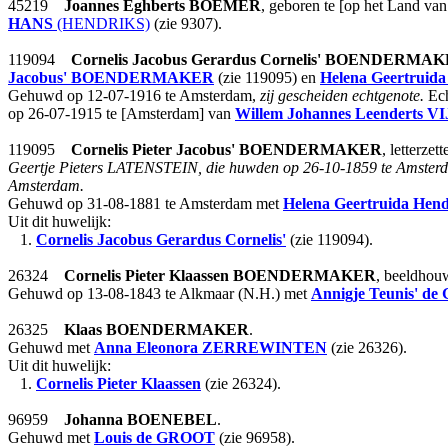
45219
Joannes Eghberts
BOEMER
, geboren te [op het Land va
HANS
(HENDRIKS)
(zie 9307).
119094
Cornelis Jacobus Gerardus Cornelis'
BOENDERMAK
Jacobus'
BOENDERMAKER
(zie 119095) en
Helena Geertruida
Gehuwd op 12-07-1916 te Amsterdam,
zij gescheiden echtgenote.
Ech
op 26-07-1915 te [Amsterdam] van
Willem Johannes Leenderts
V
119095
Cornelis Pieter Jacobus'
BOENDERMAKER
, letterze
Geertje Pieters LATENSTEIN, die huwden op 26-10-1859 te Amsterdam
Amsterdam.
Gehuwd op 31-08-1881 te Amsterdam met
Helena Geertruida Hend
Uit dit huwelijk:
1.
Cornelis Jacobus Gerardus Cornelis'
(zie 119094).
26324
Cornelis Pieter Klaassen
BOENDERMAKER
, beeldhou
Gehuwd op 13-08-1843 te Alkmaar (N.H.) met
Annigje Teunis'
de
26325
Klaas
BOENDERMAKER
.
Gehuwd met
Anna Eleonora
ZERREWINTEN
(zie 26326).
Uit dit huwelijk:
1.
Cornelis Pieter Klaassen
(zie 26324).
96959
Johanna
BOENEBEL
.
Gehuwd met
Louis
de GROOT
(zie 96958).