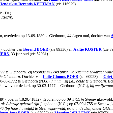
Hendrikus Berends
KEETMAN
(zie 116929).
e (Dr.).
120479).
rn, overleden op 13-09-1880 te Giethoorn, 44 dagen oud, dochter van
A
), dochter van
Berend
BOER
(zie 89336) en
Aaltje
KOSTER
(zie 8
IERS
, 33 jaar oud (zie 52981).
777 te Giethoorn.
Zij woonde in 1748 (bron: volkstelling Kwartier Voll
te Giethoorn.
Dochter van
Luite Cimons
BOER
(zie 60923) en
Griet
8-03-1772 te Giethoorn (N.G.),
hij j.m., zij j.d., beide te Giethoorn.
Ech
 gehuwd voor de kerk op 30-03-1777 te Giethoorn (N.G.),
hij wed[uwnaar
), boerin (1820,<1832), geboren op 05-09-1755 te Steenwijkerwold
 als 8-jarige gehuwd zijn.]
, gedoopt (N.G.) op 07-09-1755 te Steenwij
76 (bij haar huwelijk) te Steenwijkerwold, erna in de Dal, onder Olde
jmen Jans
BOER
(zie 87072) en
Margien
WILLEMS
(zie 87073).