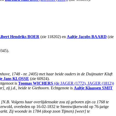
lbert Hendriks
BOER
(zie 118202) en
Aaltje Jacobs
BAARD
(zie
9345).
enhove, 1748 - nr. 2405) met haar beide ouders in de Duijnsater Kluft
je Jans
KLOSSE
(zie 60924).
tgenoot is
Toomas
WICHERS
(de JAGER (1772), JAGER (1812))
], zij j.d., beide te Giethoorn.
Echtgenote is
Aaltje Klaassen
SMIT
,
[N.B. Volgens haar overlijdensakte zou zij geboren zijn ca 1768 te
kerwold, overleden op 16-02-1832 te Steenwijkerwold op 76-jarige
markt. Zij woonde in 1784 (doop zoon Tijmen) [weer] te