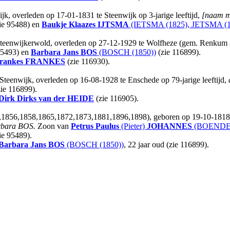
jk, overleden op 17-01-1831 te Steenwijk op 3-jarige leeftijd,
[naam m
ie 95488) en
Baukje Klaazes
IJTSMA
(IETSMA (1825), JETSMA (1
teenwijkerwold, overleden op 27-12-1929 te Wolfheze (gem. Renkum - G
95493) en
Barbara Jans
BOS
(BOSCH (1850))
(zie 116899).
rankes
FRANKES
(zie 116930).
Steenwijk, overleden op 16-08-1928 te Enschede op 79-jarige leeftijd,
ie 116899).
Dirk Dirks
van der HEIDE
(zie 116905).
,1856,1858,1865,1872,1873,1881,1896,1898), geboren op 19-10-1818 o
rbara BOS.
Zoon van
Petrus Paulus
(Pieter)
JOHANNES
(BOENDER
ie 95489).
Barbara Jans
BOS
(BOSCH (1850))
, 22 jaar oud (zie 116899).