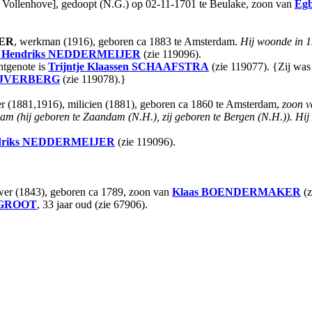
n Vollenhove], gedoopt (N.G.) op 02-11-1701 te Beulake, zoon van
Egb
ER
, werkman (1916), geboren ca 1883 te Amsterdam.
Hij woonde in 19
 Hendriks
NEDDERMEIJER
(zie 119096).
tgenote is
Trijntje Klaassen
SCHAAFSTRA
(zie 119077). {Zij was
IJVERBERG
(zie 119078).}
tter (1881,1916), milicien (1881), geboren ca 1860 te Amsterdam,
zoon 
 (hij geboren te Zaandam (N.H.), zij geboren te Bergen (N.H.)).
Hij
riks
NEDDERMEIJER
(zie 119096).
wer (1843), geboren ca 1789, zoon van
Klaas
BOENDERMAKER
(z
 GROOT
, 33 jaar oud (zie 67906).