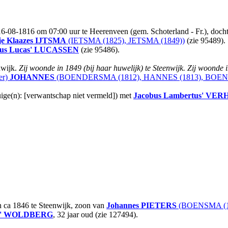
16-08-1816 om 07:00 uur te Heerenveen (gem. Schoterland - Fr.), doch
e Klaazes
IJTSMA
(IETSMA (1825), JETSMA (1849))
(zie 95489).
us Lucas'
LUCASSEN
(zie 95486).
nwijk.
Zij woonde in 1849 (bij haar huwelijk) te Steenwijk. Zij woonde 
er)
JOHANNES
(BOENDERSMA (1812), HANNES (1813), BOENS
ige(n): [verwantschap niet vermeld]) met
Jacobus Lambertus'
VER
n ca 1846 te Steenwijk, zoon van
Johannes
PIETERS
(BOENSMA (1
'
WOLDBERG
, 32 jaar oud (zie 127494).