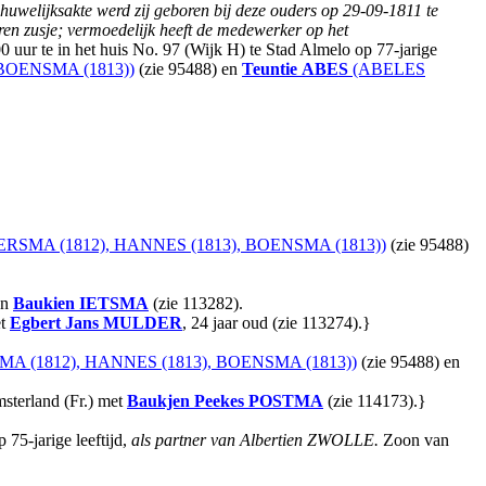
huwelijksakte werd zij geboren bij deze ouders op 29-09-1811 te
ren zusje; vermoedelijk heeft de medewerker op het
 uur te in het huis No. 97 (Wijk H) te Stad Almelo op 77-jarige
BOENSMA (1813))
(zie 95488) en
Teuntie
ABES
(ABELES
SMA (1812), HANNES (1813), BOENSMA (1813))
(zie 95488)
en
Baukien
IETSMA
(zie 113282).
et
Egbert Jans
MULDER
, 24 jaar oud (zie 113274).}
 (1812), HANNES (1813), BOENSMA (1813))
(zie 95488) en
sterland (Fr.) met
Baukjen Peekes
POSTMA
(zie 114173).}
75-jarige leeftijd,
als partner van Albertien ZWOLLE.
Zoon van