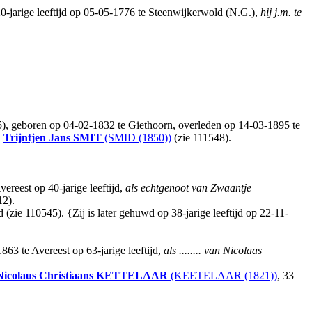
jarige leeftijd op 05-05-1776 te Steenwijkerwold (N.G.),
hij j.m. te
, geboren op 04-02-1832 te Giethoorn, overleden op 14-03-1895 te
n
Trijntjen Jans
SMIT
(SMID (1850))
(zie 111548).
reest op 40-jarige leeftijd,
als echtgenoot van Zwaantje
12).
d (zie 110545). {Zij is later gehuwd op 38-jarige leeftijd op 22-11-
3 te Avereest op 63-jarige leeftijd,
als ........ van Nicolaas
Nicolaus Christiaans
KETTELAAR
(KEETELAAR (1821))
, 33