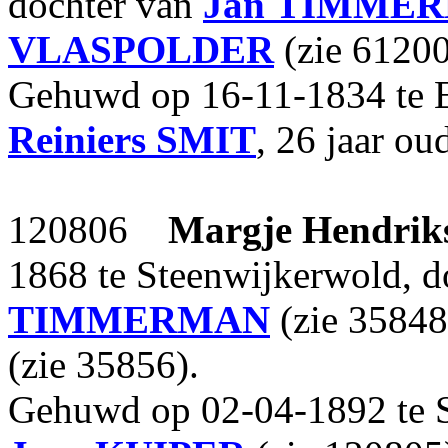
dochter van
Jan
TIMME
VLASPOLDER
(zie 61200
Gehuwd op 16-11-1834 te 
Reiniers
SMIT
, 26 jaar ou
120806
Margje Hendrik
1868 te Steenwijkerwold, d
TIMMERMAN
(zie 35848
(zie 35856).
Gehuwd op 02-04-1892 te 