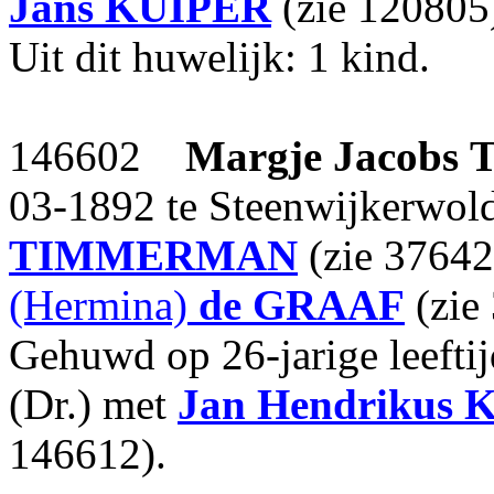
Jans
KUIPER
(zie 120805
Uit dit huwelijk: 1 kind.
146602
Margje Jacobs
03-1892 te Steenwijkerwol
TIMMERMAN
(zie 37642
(Hermina)
de GRAAF
(zie
Gehuwd op 26-jarige leefti
(Dr.) met
Jan Hendrikus K
146612).