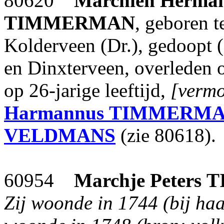
80620
Marchien Herman
TIMMERMAN
, geboren t
Kolderveen (Dr.), gedoopt 
en Dinxterveen, overleden
op 26-jarige leeftijd,
[vermo
Harmannus
TIMMERM
VELDMANS
(zie 80618).
60954
Marchje Peters
T
Zij woonde in 1744 (bij haa