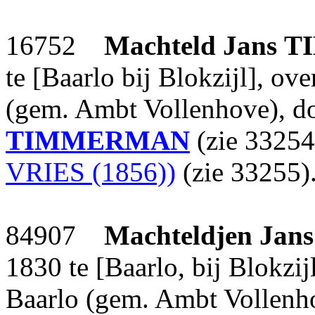
16752
Machteld Jans
T
te [Baarlo bij Blokzijl], o
(gem. Ambt Vollenhove), d
TIMMERMAN
(zie 33254
VRIES (1856))
(zie 33255)
84907
Machteldjen Jans
1830 te [Baarlo, bij Blokzi
Baarlo (gem. Ambt Vollenh