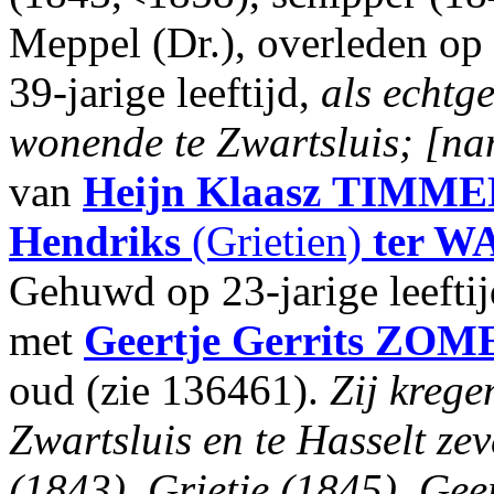
Meppel (Dr.), overleden op
39-jarige leeftijd,
als echt
wonende te Zwartsluis; [na
van
Heijn Klaasz
TIMME
Hendriks
(Grietien)
ter W
Gehuwd op 23-jarige leefti
met
Geertje Gerrits
ZOM
oud (zie 136461).
Zij krege
Zwartsluis en te Hasselt z
(1843), Grietje (1845), Geer