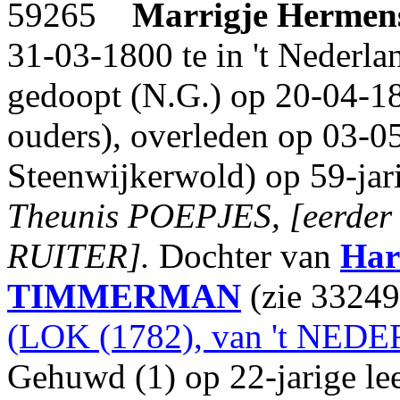
59265
Marrigje Hermen
31-03-1800 te in 't Nederla
gedoopt (N.G.) op 20-04-180
ouders), overleden op 03-0
Steenwijkerwold) op 59-jari
Theunis POEPJES, [eerder 
RUITER].
Dochter van
Har
TIMMERMAN
(zie 33249
(LOK (1782), van 't NED
Gehuwd (1) op 22-jarige lee