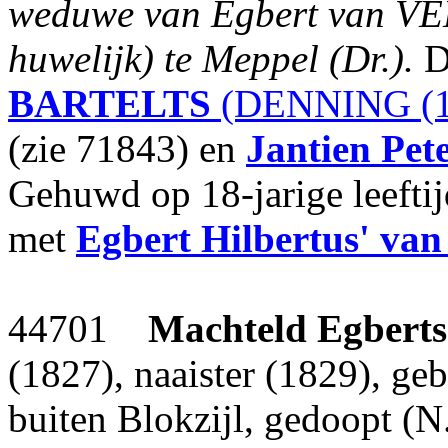
weduwe van Egbert van VE
huwelijk) te Meppel (Dr.).
D
BARTELTS
(DENNING (1
(zie 71843) en
Jantien Pet
Gehuwd op 18-jarige leefti
met
Egbert Hilbertus'
van
44701
Machteld Egberts
(1827), naaister (1829), ge
buiten Blokzijl, gedoopt (N