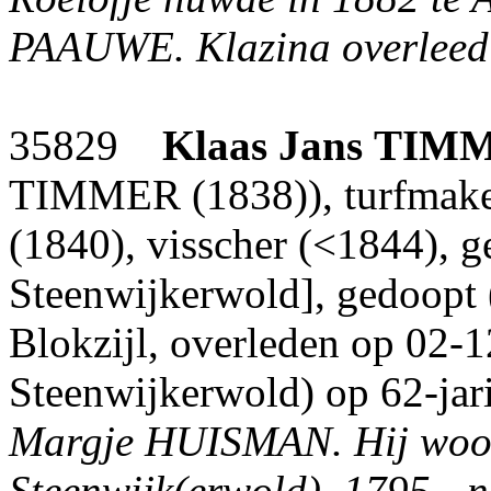
PAAUWE. Klazina overleed 
35829
Klaas Jans
TIM
TIMMER (1838)), turfmake
(1840), visscher (<1844), g
Steenwijkerwold], gedoopt 
Blokzijl, overleden op 02-
Steenwijkerwold) op 62-jari
Margje HUISMAN.
Hij woo
Steenwijk(erwold), 1795 - n