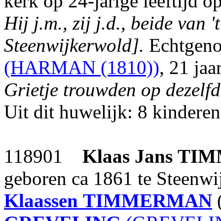
kerk op 24-jarige leeftijd o
Hij j.m., zij j.d., beide van
Steenwijkerwold].
Echtgeno
(HARMAN (1810))
, 21 ja
Grietje trouwden op dezelfd
Uit dit huwelijk: 8 kinderen
118901
Klaas Jans
TIM
geboren ca 1861 te Steenw
Klaassen
TIMMERMAN
(