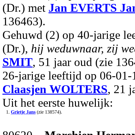
(Dr.) met
Jan EVERTS Ja
136463).
Gehuwd (2) op 40-jarige le
(Dr.),
hij weduwnaar, zij w
SMIT
, 51 jaar oud (zie 1
26-jarige leeftijd op 06-01
Claasjen
WOLTERS
, 21 
Uit het eerste huwelijk:
1.
Grietje Jans
(zie 138574).