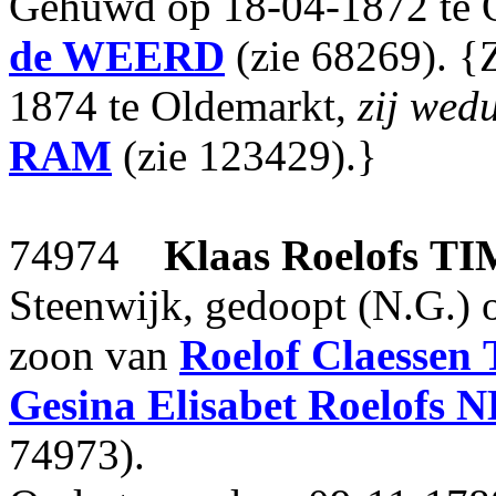
Gehuwd op 18-04-1872 te 
de WEERD
(zie 68269). {Z
1874 te Oldemarkt,
zij wed
RAM
(zie 123429).}
74974
Klaas Roelofs
TI
Steenwijk, gedoopt (N.G.) 
zoon van
Roelof Claessen
Gesina Elisabet Roelofs
N
74973).