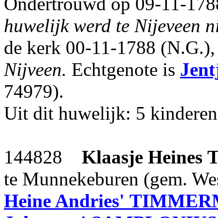
Ondertrouwd op 09-11-1788
huwelijk werd te Nijeveen n
de kerk 00-11-1788 (N.G.)
Nijveen.
Echtgenote is
Jent
74979).
Uit dit huwelijk: 5 kinderen
144828
Klaasje Heines
te Munnekeburen (gem. Wests
Heine Andries'
TIMMER