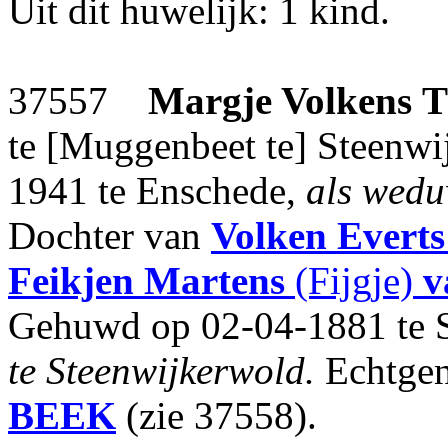
Uit dit huwelijk: 1 kind.
37557
Margje Volkens
te [Muggenbeet te] Steenwi
1941 te Enschede,
als wedu
Dochter van
Volken Everts
Feikjen Martens
(Fijgje)
v
Gehuwd op 02-04-1881 te 
te Steenwijkerwold.
Echtgen
BEEK
(zie 37558).