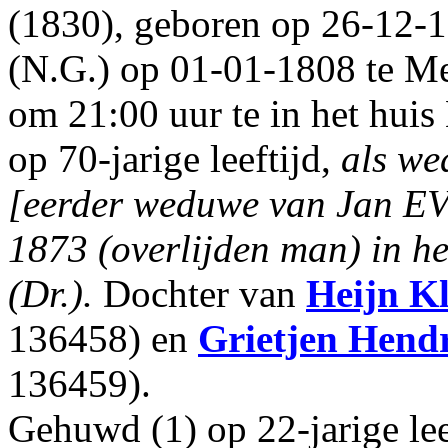
(1830), geboren op 26-12-1
(N.G.) op 01-01-1808 te M
om 21:00 uur te in het huis
op 70-jarige leeftijd,
als we
[eerder weduwe van Jan E
1873 (overlijden man) in he
(Dr.).
Dochter van
Heijn K
136458) en
Grietjen Hend
136459).
Gehuwd (1) op 22-jarige le