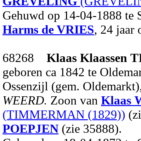
GREVELING
(GREVELIN
Gehuwd op 14-04-1888 te 
Harms
de VRIES
, 24 jaar
68268
Klaas Klaassen
T
geboren ca 1842 te Oldemar
Ossenzijl (gem. Oldemarkt)
WEERD.
Zoon van
Klaas
(TIMMERMAN (1829))
(z
POEPJEN
(zie 35888).