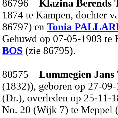
86796
Klazina Berends
1874 te Kampen, dochter v
86797) en
Tonia
PALLAR
Gehuwd op 07-05-1903 te
BOS
(zie 86795).
80575
Lummegien Jans
(1832)), geboren op 27-09-
(Dr.), overleden op 25-11-1
No. 20 (Wijk 7) te Meppel (D