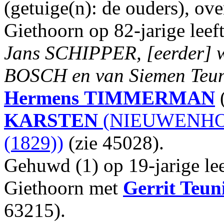
(getuige(n): de ouders), ov
Giethoorn op 82-jarige leef
Jans SCHIPPER, [eerder] w
BOSCH en van Siemen Teun
Hermens
TIMMERMAN
(
KARSTEN
(NIEUWENHOU
(1829))
(zie 45028).
Gehuwd (1) op 19-jarige lee
Giethoorn met
Gerrit Teuni
63215).