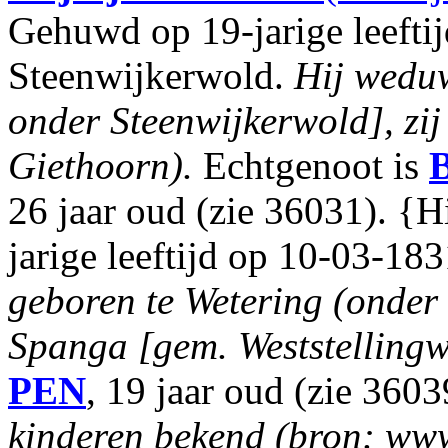
Gehuwd op 19-jarige leefti
Steenwijkerwold.
Hij wedu
onder Steenwijkerwold], zi
Giethoorn).
Echtgenoot is
B
26 jaar oud (zie 36031). {
jarige leeftijd op 10-03-18
geboren te Wetering (onder 
Spanga [gem. Weststellingwe
PEN
, 19 jaar oud (zie 3603
kinderen bekend (bron: www