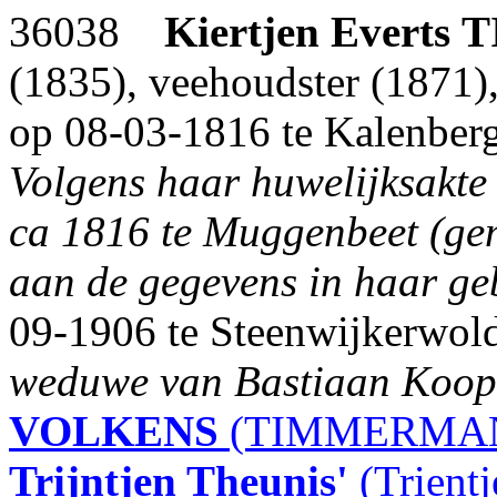
36038
Kiertjen Everts
T
(1835), veehoudster (1871)
op 08-03-1816 te Kalenber
Volgens haar huwelijksakte 
ca 1816 te Muggenbeet (gem
aan de gegevens in haar ge
09-1906 te Steenwijkerwold 
weduwe van Bastiaan Koop
VOLKENS
(TIMMERMAN 
Trijntjen Theunis'
(Trient