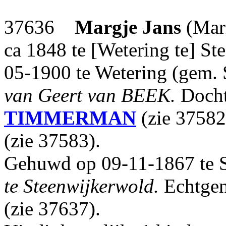
37636
Margje Jans
(Mar
ca 1848 te [Wetering te] St
05-1900 te Wetering (gem.
van Geert van BEEK.
Docht
TIMMERMAN
(zie 37582
(zie 37583).
Gehuwd op 09-11-1867 te 
te Steenwijkerwold.
Echtgen
(zie 37637).