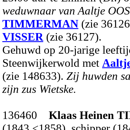
weduwnaar van Aaltje OOS
TIMMERMAN
(zie 36126
VISSER
(zie 36127).
Gehuwd op 20-jarige leefti
Steenwijkerwold met
Aaltj
(zie 148633).
Zij huwden s
zijn zus Wietske.
136460
Klaas Heinen
T
(1843,<1858), schipper (18