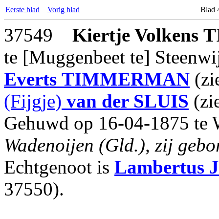
Eerste blad
Vorig blad
Blad 
37549
Kiertje Volkens
T
te [Muggenbeet te] Steenwi
Everts
TIMMERMAN
(zi
(Fijgje)
van der SLUIS
(zi
Gehuwd op 16-04-1875 te W
Wadenoijen (Gld.), zij gebo
Echtgenoot is
Lambertus J
37550).