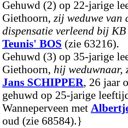
Gehuwd (2) op 22-jarige lee
Giethoorn,
zij weduwe van 
dispensatie verleend bij KB dd
Teunis'
BOS
(zie 63216).
Gehuwd (3) op 35-jarige lee
Giethoorn,
hij weduwnaar, 
Jans
SCHIPPER
, 26 jaar 
gehuwd op 25-jarige leeftij
Wanneperveen met
Albertj
oud (zie 68584).}