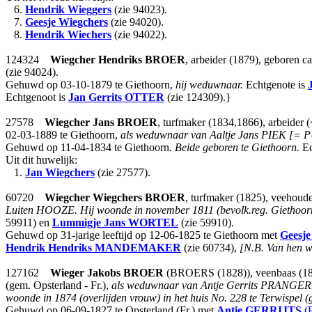
6.
Hendrik Wieggers
(zie 94023).
7.
Geesje Wiegchers
(zie 94020).
8.
Hendrik Wiechers
(zie 94022).
124324
Wiegcher Hendriks
BROER
, arbeider (1879), geboren 
(zie 94024).
Gehuwd op 03-10-1879 te Giethoorn,
hij weduwnaar.
Echtgenote is
Echtgenoot is
Jan Gerrits
OTTER
(zie 124309).}
27578
Wiegcher Jans
BROER
, turfmaker (1834,1866), arbeider 
02-03-1889 te Giethoorn,
als weduwnaar van Aaltje Jans PIEK [= PUT;
Gehuwd op 11-04-1834 te Giethoorn.
Beide geboren te Giethoorn.
Ec
Uit dit huwelijk:
1.
Jan Wiegchers
(zie 27577).
60720
Wiegcher Wiegchers
BROER
, turfmaker (1825), veehoude
Luiten HOOZE.
Hij woonde in november 1811 (bevolk.reg. Giethoorn 
59911) en
Lummigje Jans
WORTEL
(zie 59910).
Gehuwd op 31-jarige leeftijd op 12-06-1825 te Giethoorn met
Geesje
Hendrik Hendriks
MANDEMAKER
(zie 60734),
[N.B. Van hen w
127162
Wieger Jakobs
BROER
(BROERS (1828)), veenbaas (1827
(gem. Opsterland - Fr.),
als weduwnaar van Antje Gerrits PRANGER
woonde in 1874 (overlijden vrouw) in het huis No. 228 te Terwispel (
Gehuwd op 06-09-1827 te Opsterland (Fr.) met
Antie
GERRIJTS
(