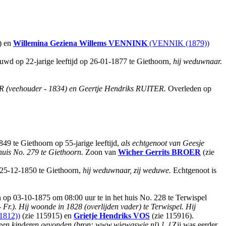
) en
Willemina Geziena Willems
VENNINK
(VENNIK (1879))
huwd op 22-jarige leeftijd op 26-01-1877 te Giethoorn,
hij weduwnaar.
 (veehouder - 1834) en Geertje Hendriks RUITER.
Overleden op
9 te Giethoorn op 55-jarige leeftijd,
als echtgenoot van Geesje
huis No. 279 te Giethoorn.
Zoon van
Wicher Gerrits
BROER
(zie
p 25-12-1850 te Giethoorn,
hij weduwnaar, zij weduwe.
Echtgenoot is
op 03-10-1875 om 08:00 uur te in het huis No. 228 te Terwispel
 Fr.). Hij woonde in 1828 (overlijden vader) te Terwispel. Hij
812))
(zie 115915) en
Grietje Hendriks
VOS
(zie 115916).
een kinderen gevonden (bron: www.wiewaswie.nl).]
. {Zij was eerder