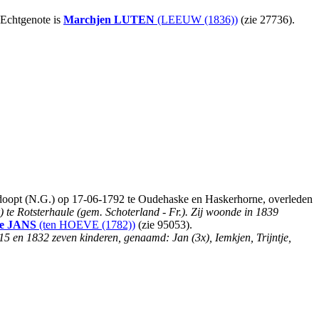
Echtgenote is
Marchjen
LUTEN
(LEEUW (1836))
(zie 27736).
doopt (N.G.) op 17-06-1792 te Oudehaske en Haskerhorne, overleden
) te Rotsterhaule (gem. Schoterland - Fr.). Zij woonde in 1839
e
JANS
(ten HOEVE (1782))
(zie 95053).
15 en 1832 zeven kinderen, genaamd: Jan (3x), Iemkjen, Trijntje,