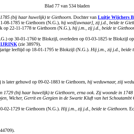
Blad 77 van 534 bladen
1785 (bij haar huwelijk) te Giethoorn.
Dochter van
Luitje Wijchers
1-08-1785 te Giethoorn (N.G.),
hij wed[uwnaar], zij j.d., beide te Gie
k op 22-11-1778 te Giethoorn (N.G.),
hij j.m., zij j.d., beide te Giethoo
.G.) op 30-01-1760 te Blokzijl, overleden op 03-03-1825 te Blokzijl op 
IJRINK
(zie 38979).
rige leeftijd op 18-01-1795 te Blokzijl (N.G.).
Hij j.m., zij j.d., beide 
j is later gehuwd op 09-02-1883 te Giethoorn,
hij weduwnaar, ziij wed
n 1729 (bij haar huwelijk) te Giethoorn, erna ook. Zij woonde in 1748 
, Wicher, Gerrit en Gergien in de Swarte Kluft van het Schoutambt 
0-02-1729 te Giethoorn (N.G.).
Hij j.m., zij j.d., beide te Giethoorn.
Ec
 44709).