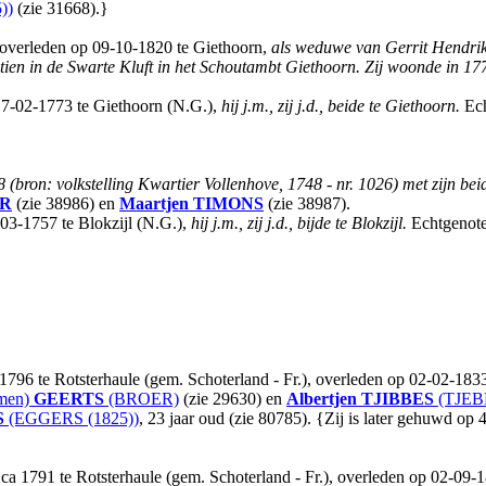
))
(zie 31668).}
, overleden op 09-10-1820 te Giethoorn,
als weduwe van Gerrit Hendr
tien in de Swarte Kluft in het Schoutambt Giethoorn. Zij woonde in 177
7-02-1773 te Giethoorn (N.G.),
hij j.m., zij j.d., beide te Giethoorn.
Ech
(bron: volkstelling Kwartier Vollenhove, 1748 - nr. 1026) met zijn beid
R
(zie 38986) en
Maartjen
TIMONS
(zie 38987).
03-1757 te Blokzijl (N.G.),
hij j.m., zij j.d., bijde te Blokzijl.
Echtgenote
1796 te Rotsterhaule (gem. Schoterland - Fr.), overleden op 02-02-1833
men)
GEERTS
(BROER)
(zie 29630) en
Albertjen
TJIBBES
(TJEBB
S
(EGGERS (1825))
, 23 jaar oud (zie 80785). {Zij is later gehuwd op 
791 te Rotsterhaule (gem. Schoterland - Fr.), overleden op 02-09-184