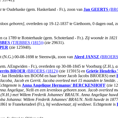
r te Oudehaske (gem. Haskerland - Fr.), zoon van
Jan
GEERTS
(BRO
nloos geboren]
, overleden op 19-12-1837 te Giethoorn, 0 dagen oud, 
n ca 1789 te Rotsterhaule (gem. Schoterland - Fr.).
Zij woonde in 1821 
BBES
(TJEBBES (1815))
(zie 29631).
PER
(zie 125940).
pt (N.G.) 00-08-1698 te Steenwijk, zoon van
Alerd
JANSZ
(BROERS 
(gem. AEngwiden - Fr.), overleden op 30-08-1845 te Voorburg (Z.H.),
a
rrits
BROER
(BROERS (1812))
(zie 115915) en
Grietje Hendriks
ger Jan Hendriks ten BOOM en haar broer Jacob Jacobs BROERS) met
 Jacoba, Jacob en Gerrit. Jacoba overleed met 15 maanden te Smilde. 
chtgenote is
Anna Angelique Hermanus'
BERCKENHOFF
(zie 1
a Angelique, Nelli en een levenloos geboren zoon. Jacob overleed me
(N.H.) met Willem Frederik Johannes' BRAUN. Anna Angelique huwde 
oba Johanna: Willem Frederik Johannes' BRAUN. Nelli huwde in 1877
1861 te Franekeradeel (Fr.),
hij weduwnaar, zij weduwe.
Echtgenote is