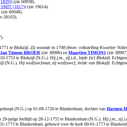
1829))
(zie 60058).
SMIT (1817))
(zie 19614).
(zie 60048).
ie 28103).
).
1771 te Blokzijl.
Zij woonde in 1748 (bron: volkstelling Kwartier Voll
Jan Timons
BROER
(zie 38986) en
Maartjen
TIMONS
(zie 38987)
10-1753 te Blokzijl (N.G.).
Hij j.m., zij j.d., bijde [te] Blokzijl.
Echtgen
ijl (N.G.).
Hij wed[uw]naar, zij wed[uwe], beide van Blokzijl.
Echtgeno
 gedoopt (N.G.) op 01-09-1726 te Blankenham, dochter van
Harmen H
29-jarige leeftijd op 28-12-1755 te Blankenham (N.G.).
Hij j.m., zij 
 01-01-1773 te Blankenham, gehuwd voor de kerk 00-01-1773 te Blanke