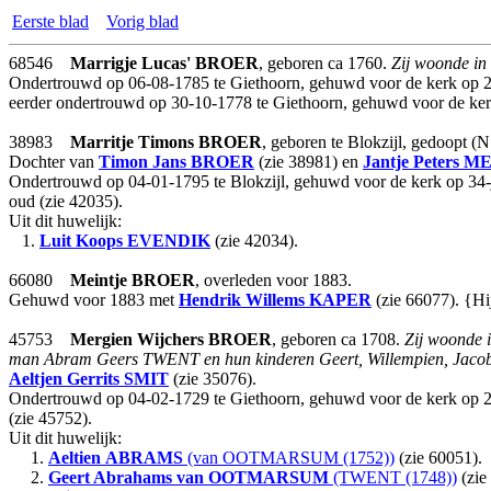
Eerste blad
Vorig blad
68546
Marrigje Lucas'
BROER
, geboren ca 1760.
Zij woonde in 
Ondertrouwd op 06-08-1785 te Giethoorn, gehuwd voor de kerk op 2
eerder ondertrouwd op 30-10-1778 te Giethoorn, gehuwd voor de ker
38983
Marritje Timons
BROER
, geboren te Blokzijl, gedoopt (N
Dochter van
Timon Jans
BROER
(zie 38981) en
Jantje Peters
ME
Ondertrouwd op 04-01-1795 te Blokzijl, gehuwd voor de kerk op 34-ja
oud (zie 42035).
Uit dit huwelijk:
1.
Luit Koops
EVENDIK
(zie 42034).
66080
Meintje
BROER
, overleden voor 1883.
Gehuwd voor 1883 met
Hendrik Willems
KAPER
(zie 66077). {Hi
45753
Mergien Wijchers
BROER
, geboren ca 1708.
Zij woonde i
man Abram Geers TWENT en hun kinderen Geert, Willempien, Jacobjen
Aeltjen Gerrits
SMIT
(zie 35076).
Ondertrouwd op 04-02-1729 te Giethoorn, gehuwd voor de kerk op 2
(zie 45752).
Uit dit huwelijk:
1.
Aeltien
ABRAMS
(van OOTMARSUM (1752))
(zie 60051).
2.
Geert Abrahams
van OOTMARSUM
(TWENT (1748))
(zie