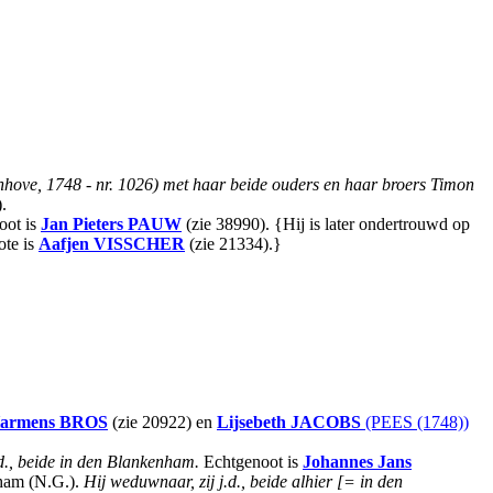
enhove, 1748 - nr. 1026) met haar beide ouders en haar broers Timon
.
oot is
Jan Pieters
PAUW
(zie 38990). {Hij is later ondertrouwd op
te is
Aafjen
VISSCHER
(zie 21334).}
armens
BROS
(zie 20922) en
Lijsebeth
JACOBS
(PEES (1748))
j.d., beide in den Blankenham.
Echtgenoot is
Johannes Jans
nham (N.G.).
Hij weduwnaar, zij j.d., beide alhier [= in den