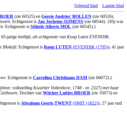
Volgend blad
Laatste blad
BROER
(zie 60525) en
Geesje Andries'
BOLLEN
(zie 60526).
thoorn.
Echtgenoot is
Jan Jochems
SIJMENS
(zie 68544). {Hij was
rn.
Echtgenote is
Stijntje Alberts
MOL
(zie 68545).}
65-jarige leeftijd,
als echtgenote van Koop Luten EVENDIK.
te Blokzijl.
Echtgenoot is
Koop
LUTEN
(EVENDIK (1795))
, 41 jaar
uwe.
Echtgenote is
Carrolina Christiaans
DAM
(zie 66072).}
(bron: volkstelling Kwartier Vollenhove, 1748 - nr. 2327) met haar
Giethoorn.
Dochter van
Wijcher Luitjes
BROER
(zie 35073) en
htgenoot is
Abraham Geerts
TWENT
(SMIT (1822))
, 27 jaar oud