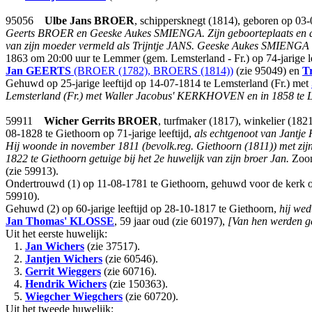
95056
Ulbe Jans
BROER
, schippersknegt (1814), geboren op 03
Geerts BROER en Geeske Aukes SMIENGA. Zijn geboorteplaats en de na
van zijn moeder vermeld als Trijntje JANS. Geeske Aukes SMIENGA wa
1863 om 20:00 uur te Lemmer (gem. Lemsterland - Fr.) op 74-jarige le
Jan
GEERTS
(BROER (1782), BROERS (1814))
(zie 95049) en
Tr
Gehuwd op 25-jarige leeftijd op 14-07-1814 te Lemsterland (Fr.) met
Lemsterland (Fr.) met Waller Jacobus' KERKHOVEN en in 1858 te 
59911
Wicher Gerrits
BROER
, turfmaker (1817), winkelier (18
08-1828 te Giethoorn op 71-jarige leeftijd,
als echtgenoot van Jant
Hij woonde in november 1811 (bevolk.reg. Giethoorn (1811)) met zi
1822 te Giethoorn getuige bij het 2e huwelijk van zijn broer Jan.
Zoo
(zie 59913).
Ondertrouwd (1) op 11-08-1781 te Giethoorn, gehuwd voor de kerk op
59910).
Gehuwd (2) op 60-jarige leeftijd op 28-10-1817 te Giethoorn,
hij we
Jan Thomas'
KLOSSE
, 59 jaar oud (zie 60197),
[Van hen werden g
Uit het eerste huwelijk:
1.
Jan Wichers
(zie 37517).
2.
Jantjen Wichers
(zie 60546).
3.
Gerrit Wieggers
(zie 60716).
4.
Hendrik Wichers
(zie 150363).
5.
Wiegcher Wiegchers
(zie 60720).
Uit het tweede huwelijk: