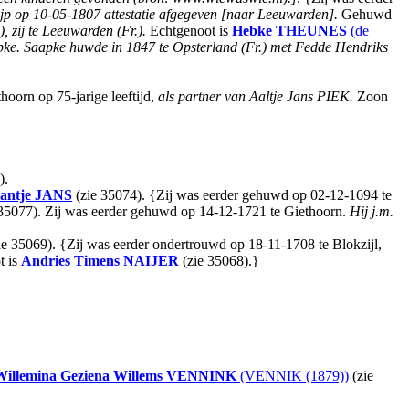
jp op 10-05-1807 attestatie afgegeven [naar Leeuwarden].
Gehuwd
), zij te Leeuwarden (Fr.).
Echtgenoot is
Hebke
THEUNES
(de
aapke. Saapke huwde in 1847 te Opsterland (Fr.) met Fedde Hendriks
oorn op 75-jarige leeftijd,
als partner van Aaltje Jans PIEK.
Zoon
).
antje
JANS
(zie 35074). {Zij was eerder gehuwd op 02-12-1694 te
35077). Zij was eerder gehuwd op 14-12-1721 te Giethoorn.
Hij j.m.
ie 35069). {Zij was eerder ondertrouwd op 18-11-1708 te Blokzijl,
t is
Andries Timens
NAIJER
(zie 35068).}
Willemina Geziena Willems
VENNINK
(VENNIK (1879))
(zie