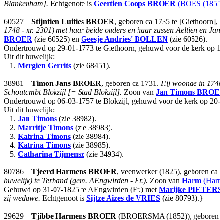
Blankenham].
Echtgenote is
Geertien Coops
BROER
(BOES (1855
60527
Stijntien Luities
BROER
, geboren ca 1735 te [Giethoorn]
1748 - nr. 2301) met haar beide ouders en haar zussen Aeltien en Jan
BROER
(zie 60525) en
Geesje Andries'
BOLLEN
(zie 60526).
Ondertrouwd op 29-01-1773 te Giethoorn, gehuwd voor de kerk op 1
Uit dit huwelijk:
1.
Mergien Gerrits
(zie 68451).
38981
Timon Jans
BROER
, geboren ca 1731.
Hij woonde in 1748 
Schoutambt Blokzijl [= Stad Blokzijl].
Zoon van
Jan Timons
BROE
Ondertrouwd op 06-03-1757 te Blokzijl, gehuwd voor de kerk op 20-
Uit dit huwelijk:
1.
Jan Timons
(zie 38982).
2.
Marritje Timons
(zie 38983).
3.
Katrina Timons
(zie 38984).
4.
Katrina Timons
(zie 38985).
5.
Catharina Tijmensz
(zie 34934).
80786
Tjeerd Harmens
BROER
, veenwerker (1825), geboren ca 
huwelijk) te Terband (gem. AEngwirden - Fr.).
Zoon van
Harm
(Har
Gehuwd op 31-07-1825 te AEngwirden (Fr.) met
Marijke
PIETER
zij weduwe.
Echtgenoot is
Sijtze Aizes
de VRIES
(zie 80793).}
29629
Tjibbe Harmens
BROER
(BROERSMA (1852)), geboren ca 1