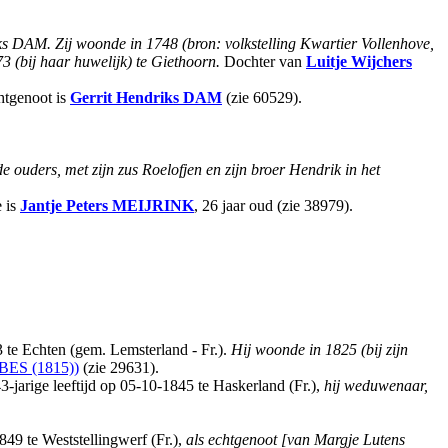
iks DAM.
Zij woonde in 1748 (bron: volkstelling Kwartier Vollenhove,
3 (bij haar huwelijk) te Giethoorn.
Dochter van
Luitje Wijchers
tgenoot is
Gerrit Hendriks
DAM
(zie 60529).
e ouders, met zijn zus Roelofjen en zijn broer Hendrik in het
 is
Jantje Peters
MEIJRINK
, 26 jaar oud (zie 38979).
 te Echten (gem. Lemsterland - Fr.).
Hij woonde in 1825 (bij zijn
ES (1815))
(zie 29631).
43-jarige leeftijd op 05-10-1845 te Haskerland (Fr.),
hij weduwenaar,
9 te Weststellingwerf (Fr.),
als echtgenoot [van Margje Lutens