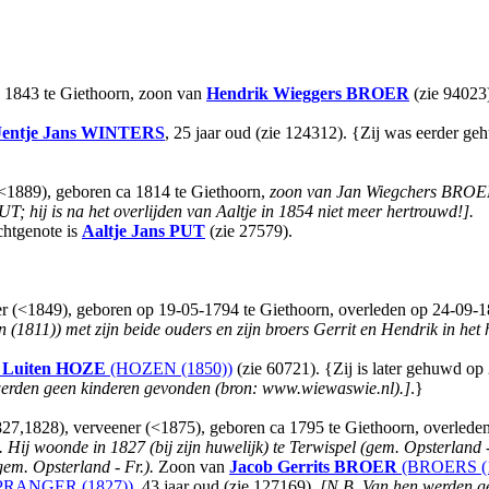
ca 1843 te Giethoorn, zoon van
Hendrik Wieggers
BROER
(zie 94023
Jentje Jans
WINTERS
, 25 jaar oud (zie 124312). {Zij was eerder ge
(<1889), geboren ca 1814 te Giethoorn,
zoon van Jan Wiegchers BROER
 hij is na het overlijden van Aaltje in 1854 niet meer hertrouwd!].
htgenote is
Aaltje Jans
PUT
(zie 27579).
r (<1849), geboren op 19-05-1794 te Giethoorn, overleden op 24-09-184
(1811)) met zijn beide ouders en zijn broers Gerrit en Hendrik in het 
 Luiten
HOZE
(HOZEN (1850))
(zie 60721). {Zij is later gehuwd o
erden geen kinderen gevonden (bron: www.wiewaswie.nl).]
.}
,1828), verveener (<1875), geboren ca 1795 te Giethoorn, overleden 
.
Hij woonde in 1827 (bij zijn huwelijk) te Terwispel (gem. Opsterland -
gem. Opsterland - Fr.).
Zoon van
Jacob Gerrits
BROER
(BROERS (1
PRANGER (1827))
, 43 jaar oud (zie 127169),
[N.B. Van hen werden g