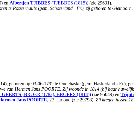
0) en
Albertjen
TJIBBES
(TJEBBES (1815))
(zie 29631).
ren te Rotsterhaule (gem. Schoterland - Fr.), zij geboren te Giethoorn.
), geboren op 03-06-1792 te Oudehaske (gem. Haskerland - Fr.), ge
uwe van Hermen Jans POORTE.
Zij woonde in 1814 (bij haar huwelijk
n
GEERTS
(BROER (1782), BROERS (1814))
(zie 95049) en
Trijnti
Harmen Jans
POORTE
, 27 jaar oud (zie 29798).
Zij kregen tussen 18