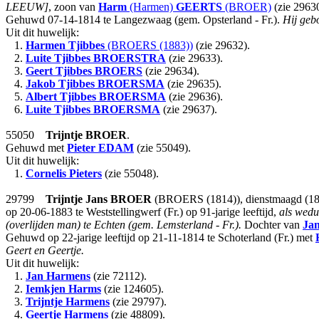
LEEUW]
, zoon van
Harm
(Harmen)
GEERTS
(BROER)
(zie 2963
Gehuwd 07-14-1814 te Langezwaag (gem. Opsterland - Fr.).
Hij gebo
Uit dit huwelijk:
1.
Harmen Tjibbes
(BROERS (1883))
(zie 29632).
2.
Luite Tjibbes
BROERSTRA
(zie 29633).
3.
Geert Tjibbes
BROERS
(zie 29634).
4.
Jakob Tjibbes
BROERSMA
(zie 29635).
5.
Albert Tjibbes
BROERSMA
(zie 29636).
6.
Luite Tjibbes
BROERSMA
(zie 29637).
55050
Trijntje
BROER
.
Gehuwd met
Pieter
EDAM
(zie 55049).
Uit dit huwelijk:
1.
Cornelis Pieters
(zie 55048).
29799
Trijntje Jans
BROER
(BROERS (1814)), dienstmaagd (1814
op 20-06-1883 te Weststellingwerf (Fr.) op 91-jarige leeftijd,
als wed
(overlijden man) te Echten (gem. Lemsterland - Fr.).
Dochter van
Ja
Gehuwd op 22-jarige leeftijd op 21-11-1814 te Schoterland (Fr.) met
Geert en Geertje.
Uit dit huwelijk:
1.
Jan Harmens
(zie 72112).
2.
Iemkjen Harms
(zie 124605).
3.
Trijntje Harmens
(zie 29797).
4.
Geertje Harmens
(zie 48809).