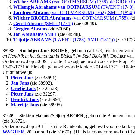
3.
Wicher
ABRAMS
(van OOTMARSUM (1758), de GROOT (
4.
Willempje Abrahams
van OOTMARSUM
(TWENT (1748), 
5.
Jacobjen Abrams
(van OOTMARSUM (1762), SMIT (1854))
6.
Wijcher BROER Abrahams
(van OOTMARSUM (1755))
(z
7.
Gerrit Abrams
(SMIT (1774))
(zie 60049).
8.
Gergien Abrams
(zie 60050).
9.
Jan Abrahams
SMIT
(zie 68548).
10.
Trijntje
ABRAMS
(TWENT (1788), SMIT (1815))
(zie 51727
38988
Roelofjen Jans
BROER
, geboren ca 1729, overleden voor 
en Hendrik in het Schoutambt Blokzijl [= Stad Blokzijl].
Dochter van
Ondertrouwd op 30-09-1753 te Blokzijl, gehuwd voor de kerk op 14-
17-03-1771 te Blokzijl, gehuwd voor de kerk op 01-04-1771 te Blokz
Uit dit huwelijk:
1.
Pieter Jans
(zie 38991).
2.
Jan Jans
(zie 38992).
3.
Grietje Jans
(zie 25523).
4.
Pieter Jans
(zie 32297).
5.
Hendrik Jans
(zie 38994).
6.
Marritje Jans
(zie 38995).
31669
Siekien Harms
(Seijtje)
BROER
, geboren te Blankenham,
(zie 31672).
Ondertrouwd op 29-11-1755 te Blankenham, gehuwd voor de kerk op 
WAGTER
, 20 jaar oud (zie 31670). {Hij is later ondertrouwd op