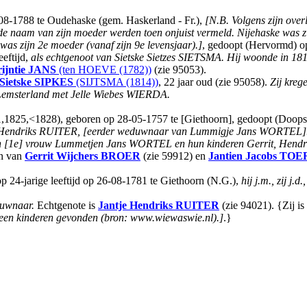
-08-1788 te Oudehaske (gem. Haskerland - Fr.),
[N.B. Volgens zijn over
am van zijn moeder werden toen onjuist vermeld. Nijehaske was zijn 
s zijn 2e moeder (vanaf zijn 9e levensjaar).]
, gedoopt (Hervormd) o
eftijd,
als echtgenoot van Sietske Sietzes SIETSMA.
Hij woonde in 1814
ijntie
JANS
(ten HOEVE (1782))
(zie 95053).
Sietske
SIPKES
(SIJTSMA (1814))
, 22 jaar oud (zie 95058).
Zij kreg
Lemsterland met Jelle Wiebes WIERDA.
21,1825,<1828), geboren op 28-05-1757 te [Giethoorn], gedoopt (Doop
je Hendriks RUITER, [eerder weduwnaar van Lummigje Jans WORTEL]
jn [1e] vrouw Lummetjen Jans WORTEL en hun kinderen Gerrit, Hendrik
n van
Gerrit Wijchers
BROER
(zie 59912) en
Jantien Jacobs
TOE
 24-jarige leeftijd op 26-08-1781 te Giethoorn (N.G.),
hij j.m., zij j.d
duwnaar.
Echtgenote is
Jantje Hendriks
RUITER
(zie 94021). {Zij i
een kinderen gevonden (bron: www.wiewaswie.nl).]
.}