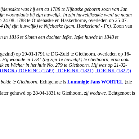
lijdensakte was hij een ca 1788 te Nijhaske geboren zoon van Jan
woonplaats bij zijn huwelijk. In zijn huwelijksakte werd de naam
p 24-08-1788 te Oudehaske en Haskerhorne, overleden op 25-07-
 (bij zijn huwelijk) te Nijehaske (gem. Haskerland - Fr.).
Zoon van
en in 1816 te Sloten een dochter Iefke. Iefke huwde in 1848 te
sgezind) op 29-01-1791 te DG-Zuid te Giethoorn, overleden op 16-
.
Hij woonde in 1781 (bij zijn 1e huwelijk) te Giethoorn, erna ook.
 en Wicher in het huis No. 279 te Giethoorn. Hij was op 21-02-
RINCK
(TOERING (1749), TOERINK (1821), TORINK (1822))
., beide te Giethoorn.
Echtgenote is
Lummigje Jans
WORTEL
(zie
s later gehuwd op 28-04-1831 te Giethoorn,
zij weduwe.
Echtgenoot is