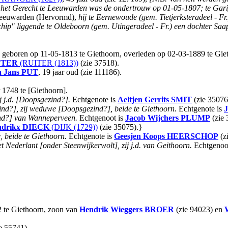
 het Gerecht te Leeuwarden was de ondertrouw op 01-05-1807; te Gari
e Leeuwarden (Hervormd),
hij te Eernewoude (gem. Tietjerksteradeel - Fr.
schip" liggende te Oldeboorn (gem. Utingeradeel - Fr.) een dochter S
, geboren op 11-05-1813 te Giethoorn, overleden op 02-03-1889 te Gieth
JTER
(RUITER (1813))
(zie 37518).
n Jans
PUT
, 19 jaar oud (zie 111186).
 1748 te [Giethoorn].
j j.d. [Doopsgezind?].
Echtgenote is
Aeltjen Gerrits
SMIT
(zie 35076
d?], zij weduwe [Doopsgezind?], beide te Giethoorn.
Echtgenote is
J
zind?] van Wanneperveen.
Echtgenoot is
Jacob Wijchers
PLUMP
(zie 
ndrikx
DIECK
(DIJK (1729))
(zie 35075).}
 beide te Giethoorn.
Echtgenote is
Geesjen Koops
HEERSCHOP
(z
het Nederlant [onder Steenwijkerwolt], zij j.d. van Geithoorn.
Echtgenoo
2 te Giethoorn, zoon van
Hendrik Wieggers
BROER
(zie 94023) en
e 55741).