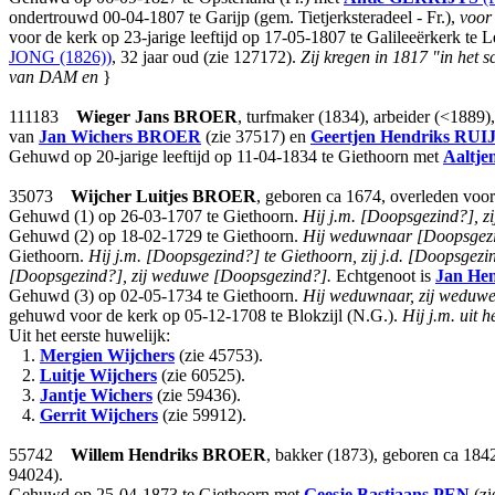
ondertrouwd 00-04-1807 te Garijp (gem. Tietjerksteradeel - Fr.),
voor
voor de kerk op 23-jarige leeftijd op 17-05-1807 te Galileeërkerk t
JONG (1826))
, 32 jaar oud (zie 127172).
Zij kregen in 1817 "in het 
van DAM en
}
111183
Wieger Jans
BROER
, turfmaker (1834), arbeider (<1889)
van
Jan Wichers
BROER
(zie 37517) en
Geertjen Hendriks
RUI
Gehuwd op 20-jarige leeftijd op 11-04-1834 te Giethoorn met
Aaltje
35073
Wijcher Luitjes
BROER
, geboren ca 1674, overleden voor
Gehuwd (1) op 26-03-1707 te Giethoorn.
Hij j.m. [Doopsgezind?], zi
Gehuwd (2) op 18-02-1729 te Giethoorn.
Hij weduwnaar [Doopsgezin
Giethoorn.
Hij j.m. [Doopsgezind?] te Giethoorn, zij j.d. [Doopsge
[Doopsgezind?], zij weduwe [Doopsgezind?].
Echtgenoot is
Jan He
Gehuwd (3) op 02-05-1734 te Giethoorn.
Hij weduwnaar, zij weduwe,
gehuwd voor de kerk op 05-12-1708 te Blokzijl (N.G.).
Hij j.m. uit 
Uit het eerste huwelijk:
1.
Mergien Wijchers
(zie 45753).
2.
Luitje Wijchers
(zie 60525).
3.
Jantje Wichers
(zie 59436).
4.
Gerrit Wijchers
(zie 59912).
55742
Willem Hendriks
BROER
, bakker (1873), geboren ca 184
94024).
Gehuwd op 25-04-1873 te Giethoorn met
Geesje Bastiaans
PEN
(zi