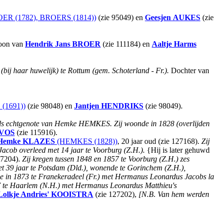
ER (1782), BROERS (1814))
(zie 95049) en
Geesjen
AUKES
(zie
zoon van
Hendrik Jans
BROER
(zie 111184) en
Aaltje Harms
(bij haar huwelijk) te Rottum (gem. Schoterland - Fr.).
Dochter van
(1691))
(zie 98048) en
Jantjen
HENDRIKS
(zie 98049).
ls echtgenote van Hemke HEMKES.
Zij woonde in 1828 (overlijden
VOS
(zie 115916).
Hemke
KLAZES
(HEMKES (1828))
, 20 jaar oud (zie 127168).
Zij
Jacob overleed met 14 jaar te Voorburg (Z.H.).
{Hij is later gehuwd
27204).
Zij kregen tussen 1848 en 1857 te Voorburg (Z.H.) zes
t 39 jaar te Potsdam (Dld.), wonende te Gorinchem (Z.H.),
in 1873 te Franekeradeel (Fr.) met Hermanus Leonardus Jacobs la
 te Haarlem (N.H.) met Hermanus Leonardus Matthieu's
Lolkje Andries'
KOOISTRA
(zie 127202),
[N.B. Van hem werden