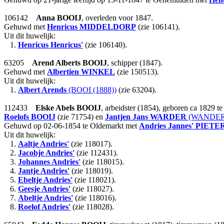
106142
Anna
BOOIJ
, overleden voor 1847.
Gehuwd met
Henricus
MIDDELDORP
(zie 106141).
Uit dit huwelijk:
1.
Henricus Henricus'
(zie 106140).
63205
Arend Alberts
BOOIJ
, schipper (1847).
Gehuwd met
Albertien
WINKEL
(zie 150513).
Uit dit huwelijk:
1.
Albert Arends
(BOOI (1888))
(zie 63204).
112433
Elske Abels
BOOIJ
, arbeidster (1854), geboren ca 1829 t
Roelofs
BOOIJ
(zie 71754) en
Jantjen Jans
WARDER
(WANDERS
Gehuwd op 02-06-1854 te Oldemarkt met
Andries Jannes'
PIETE
Uit dit huwelijk:
1.
Aaltje Andries'
(zie 118017).
2.
Jacobje Andries'
(zie 112431).
3.
Johannes Andries'
(zie 118015).
4.
Jantje Andries'
(zie 118019).
5.
Ebeltje Andries'
(zie 118021).
6.
Geesje Andries'
(zie 118027).
7.
Abeltje Andries'
(zie 118016).
8.
Roelof Andries'
(zie 118028).