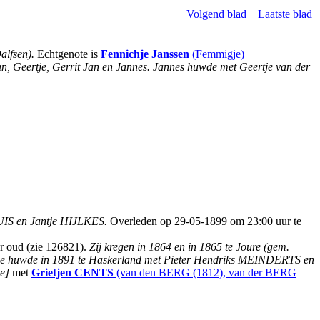
Volgend blad
Laatste blad
Dalfsen).
Echtgenote is
Fennichje Janssen
(Femmigje)
an, Geertje, Gerrit Jan en Jannes. Jannes huwde met Geertje van der
IS en Jantje HIJLKES.
Overleden op 29-05-1899 om 23:00 uur te
ar oud (zie 126821).
Zij kregen in 1864 en in 1865 te Joure (gem.
antje huwde in 1891 te Haskerland met Pieter Hendriks MEINDERTS en
e]
met
Grietjen
CENTS
(van den BERG (1812), van der BERG