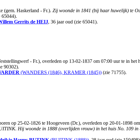
e (gem. Haskerland - Fr.).
Zij woonde in 1841 (bij haar huwelijk) te O
e 65044).
Willem Gerrits
de HEIJ
, 36 jaar oud (zie 65041).
ststellingwerf - Fr.), overleden op 13-02-1837 om 07:00 uur te in het
ie 90302).
WARDER
(WANDERS (1846), KRAMER (1845))
(zie 71755).
oren op 25-02-1826 te Hoogeveen (Dr.), overleden op 20-01-1898 om 01
BUITINK.
Hij woonde in 1888 (overlijden vrouw) in het huis No. 109 in
drikje Harms
BUTINK
(BUITINK (1888))
, 28 jaar oud (zie 150498)