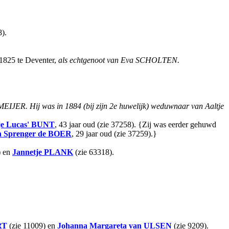
).
1825 te Deventer,
als echtgenoot van Eva SCHOLTEN.
EMEIJER.
Hij was in 1884 (bij zijn 2e huwelijk) weduwnaar van Aaltje
je Lucas'
BUNT
, 43 jaar oud (zie 37258). {Zij was eerder gehuwd
h Sprenger
de BOER
, 29 jaar oud (zie 37259).}
) en
Jannetje
PLANK
(zie 63318).
RT
(zie 11009) en
Johanna Margareta
van ULSEN
(zie 9209).