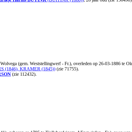
e Wolvega (gem. Weststellingwerf - Fr.), overleden op 26-03-1886 te O
 (1846), KRAMER (1845))
(zie 71755).
RSON
(zie 112432).