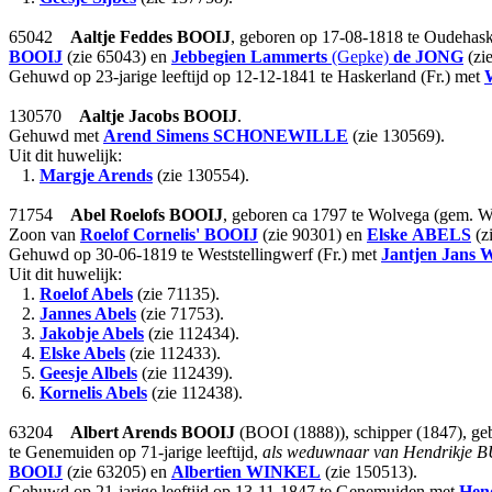
65042
Aaltje Feddes
BOOIJ
, geboren op 17-08-1818 te Oudehask
BOOIJ
(zie 65043) en
Jebbegien Lammerts
(Gepke)
de JONG
(zi
Gehuwd op 23-jarige leeftijd op 12-12-1841 te Haskerland (Fr.) met
130570
Aaltje Jacobs
BOOIJ
.
Gehuwd met
Arend Simens
SCHONEWILLE
(zie 130569).
Uit dit huwelijk:
1.
Margje Arends
(zie 130554).
71754
Abel Roelofs
BOOIJ
, geboren ca 1797 te Wolvega (gem. We
Zoon van
Roelof Cornelis'
BOOIJ
(zie 90301) en
Elske
ABELS
(z
Gehuwd op 30-06-1819 te Weststellingwerf (Fr.) met
Jantjen Jans
Uit dit huwelijk:
1.
Roelof Abels
(zie 71135).
2.
Jannes Abels
(zie 71753).
3.
Jakobje Abels
(zie 112434).
4.
Elske Abels
(zie 112433).
5.
Geesje Albels
(zie 112439).
6.
Kornelis Abels
(zie 112438).
63204
Albert Arends
BOOIJ
(BOOI (1888)), schipper (1847), geb
te Genemuiden op 71-jarige leeftijd,
als weduwnaar van Hendrikje 
BOOIJ
(zie 63205) en
Albertien
WINKEL
(zie 150513).
Gehuwd op 21-jarige leeftijd op 13-11-1847 te Genemuiden met
Hen