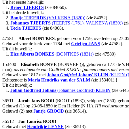
Uit het eerste huwelijk:
1.
Broer
TJEERTS
(zie 84060).
Uit het derde huwelijk:
2.
Bontje
TJEERDS
(VALKENA (1820))
(zie 84052).
3.
Johannes
TJEERTS
(TEERTS (1761), VALKENA (1839))
(zi
4.
Tecla
TJIERTS
(zie 84068).
47581
Albert
BONTKES
, geboren voor 1759, overleden op 27-05
Gehuwd voor de kerk voor 1784 met
Grietjen
JANS
(zie 47582).
Uit dit huwelijk:
1.
Elze Alberts
BONKES
(BONTKES (1831))
(zie 47580).
153400
Elisabeth
BONVÉ
(BONVEE ()), geboren ca 1775 te 's Her
man),
als echtgenote van Godfried KLEIN; [namen ouders niet verme
Gehuwd voor 1817 met
Johan
Godfried
Johans'
KLIJN
(KLEIN (1
Echtgenote is
Maria Hendriks
van der SALM
(zie 153401).}
Uit dit huwelijk:
1.
Johan Godfried Johans
(Johannes Godfried)
KLEIN
(zie 6445
36511
Jacob Jans
BOOD
(BOOT (1893)), schipper (1850), gebor
Gehuwd (1) op 23-05-1850 te Den Helder (N.H.).
Hij weduwnaar gebo
Gehuwd (2) met
Jantje
GROOD
(zie 36514).
36512
Jan Lourisz
BOOD
.
Gehuwd met
Hendrikje
LENSE
(zie 36513).