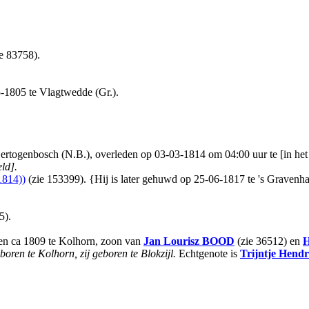
e 83758).
-1805 te Vlagtwedde (Gr.).
togenbosch (N.B.), overleden op 03-03-1814 om 04:00 uur te [in het h
ld].
814))
(zie 153399). {Hij is later gehuwd op 25-06-1817 te 's Gravenha
5).
en ca 1809 te Kolhorn, zoon van
Jan Lourisz
BOOD
(zie 36512) en
H
ren te Kolhorn, zij geboren te Blokzijl.
Echtgenote is
Trijntje Hendr