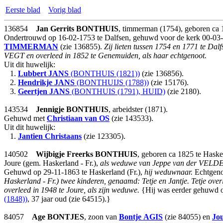
Eerste blad
Vorig blad
136854
Jan Gerrits
BONTHUIS
, timmerman (1754), geboren ca
Ondertrouwd op 16-02-1753 te Dalfsen, gehuwd voor de kerk 00-03-
TIMMERMAN
(zie 136855).
Zij lieten tussen 1754 en 1771 te Da
VEGT en overleed in 1852 te Genemuiden, als haar echtgenoot.
Uit dit huwelijk:
1.
Lubbert
JANS
(BONTHUIS (1821))
(zie 136856).
2.
Hendrikje
JANS
(BONTHUIJS (1788))
(zie 15176).
3.
Geertjen
JANS
(BONTHUIS (1791), HUID)
(zie 2180).
143534
Jennigje
BONTHUIS
, arbeidster (1871).
Gehuwd met
Christiaan
van OS
(zie 143533).
Uit dit huwelijk:
1.
Jantien Christaans
(zie 123305).
140502
Wijbigje Freerks
BONTHUIS
, geboren ca 1825 te Haske
Joure (gem. Haskerland - Fr.),
als weduwe van Jeppe van der VELDE
Gehuwd op 29-11-1863 te Haskerland (Fr.),
hij weduwnaar.
Echtgeno
Haskerland - Fr.) twee kinderen, genaamd: Tetje en Jantje. Tetje 
overleed in 1948 te Joure, als zijn weduwe.
{Hij was eerder gehuwd op 
(1848))
, 37 jaar oud (zie 64515).}
84057
Age
BONTJES
, zoon van
Bontje
AGIS
(zie 84055) en
Jo