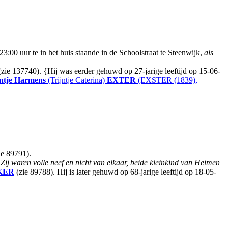
:00 uur te in het huis staande in de Schoolstraat te Steenwijk,
als
 (zie 137740). {Hij was eerder gehuwd op 27-jarige leeftijd op 15-06-
jntje Harmens
(Trijntje Caterina)
EXTER
(EXSTER (1839),
ie 89791).
.
Zij waren volle neef en nicht van elkaar, beide kleinkind van Heimen
KER
(zie 89788). Hij is later gehuwd op 68-jarige leeftijd op 18-05-