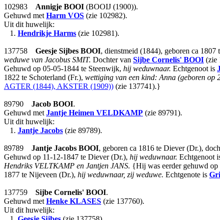
102983
Annigje
BOOI
(BOOIJ (1900)).
Gehuwd met
Harm
VOS
(zie 102982).
Uit dit huwelijk:
1.
Hendrikje Harms
(zie 102981).
137758
Geesje Sijbes
BOOI
, dienstmeid (1844), geboren ca 1807 t
weduwe van Jacobus SMIT.
Dochter van
Sijbe Cornelis'
BOOI
(zie
Gehuwd op 05-05-1844 te Steenwijk,
hij weduwnaar.
Echtgenoot is
1822 te Schoterland (Fr.),
wettiging van een kind: Anna (geboren op 2
AGTER (1844), AKSTER (1909))
(zie 137741).}
89790
Jacob
BOOI
.
Gehuwd met
Jantje Heimen
VELDKAMP
(zie 89791).
Uit dit huwelijk:
1.
Jantje Jacobs
(zie 89789).
89789
Jantje Jacobs
BOOI
, geboren ca 1816 te Diever (Dr.), doc
Gehuwd op 11-12-1847 te Diever (Dr.),
hij weduwnaar.
Echtgenoot i
Hendriks VELTKAMP en Jantjen JANS.
{Hij was eerder gehuwd op 3
1877 te Nijeveen (Dr.),
hij weduwnaar, zij weduwe.
Echtgenote is
Gri
137759
Sijbe Cornelis'
BOOI
.
Gehuwd met
Henke
KLASES
(zie 137760).
Uit dit huwelijk:
1.
Geesje Sijbes
(zie 137758).