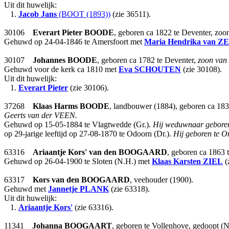
Uit dit huwelijk:
1.
Jacob Jans
(BOOT (1893))
(zie 36511).
30106
Everart Pieter
BOODE
, geboren ca 1822 te Deventer, zo
Gehuwd op 24-04-1846 te Amersfoort met
Maria Hendrika
van ZE
30107
Johannes
BOODE
, geboren ca 1782 te Deventer,
zoon van
Gehuwd voor de kerk ca 1810 met
Eva
SCHOUTEN
(zie 30108).
Uit dit huwelijk:
1.
Everart Pieter
(zie 30106).
37268
Klaas Harms
BOODE
, landbouwer (1884), geboren ca 18
Geerts van der VEEN.
Gehuwd op 15-05-1884 te Vlagtwedde (Gr.).
Hij weduwnaar geboren 
op 29-jarige leeftijd op 27-08-1870 te Odoorn (Dr.).
Hij geboren te On
63316
Ariaantje Kors'
van den BOOGAARD
, geboren ca 1863 
Gehuwd op 26-04-1900 te Sloten (N.H.) met
Klaas Karsten
ZIEL
(
63317
Kors
van den BOOGAARD
, veehouder (1900).
Gehuwd met
Jannetje
PLANK
(zie 63318).
Uit dit huwelijk:
1.
Ariaantje Kors'
(zie 63316).
11341
Johanna
BOOGAART
, geboren te Vollenhove, gedoopt (