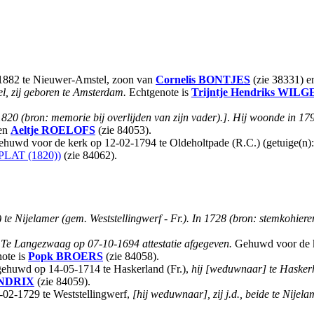
a 1882 te Nieuwer-Amstel, zoon van
Cornelis
BONTJES
(zie 38331) 
l, zij geboren te Amsterdam.
Echtgenote is
Trijntje Hendriks
WILG
820 (bron: memorie bij overlijden van zijn vader).]
.
Hij woonde in 1794
 en
Aeltje
ROELOFS
(zie 84053).
gehuwd voor de kerk op 12-02-1794 te Oldeholtpade (R.C.) (getuige(
PLAT (1820))
(zie 84062).
) te Nijelamer (gem. Weststellingwerf - Fr.). In 1728 (bron: stemkohiere
.
Te Langezwaag op 07-10-1694 attestatie afgegeven.
Gehuwd voor de k
ote is
Popk
BROERS
(zie 84058).
gehuwd op 14-05-1714 te Haskerland (Fr.),
hij [weduwnaar] te Haskerh
NDRIX
(zie 84059).
-02-1729 te Weststellingwerf,
[hij weduwnaar], zij j.d., beide te Nijela