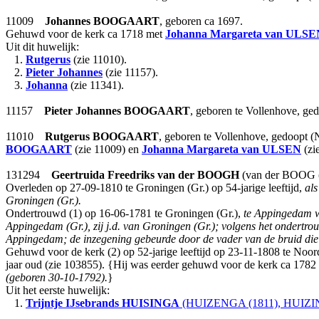
11009
Johannes
BOOGAART
, geboren ca 1697.
Gehuwd voor de kerk ca 1718 met
Johanna Margareta
van ULSE
Uit dit huwelijk:
1.
Rutgerus
(zie 11010).
2.
Pieter Johannes
(zie 11157).
3.
Johanna
(zie 11341).
11157
Pieter Johannes
BOOGAART
, geboren te Vollenhove, ge
11010
Rutgerus
BOOGAART
, geboren te Vollenhove, gedoopt
BOOGAART
(zie 11009) en
Johanna Margareta
van ULSEN
(zi
131294
Geertruida Freedriks
van der BOOGH
(van der BOOG (1
Overleden op 27-09-1810 te Groningen (Gr.) op 54-jarige leeftijd,
als
Groningen (Gr.).
Ondertrouwd (1) op 16-06-1781 te Groningen (Gr.),
te Appingedam w
Appingedam (Gr.), zij j.d. van Groningen (Gr.); volgens het ondert
Appingedam; de inzegening gebeurde door de vader van de bruid di
Gehuwd voor de kerk (2) op 52-jarige leeftijd op 23-11-1808 te Noo
jaar oud (zie 103855). {Hij was eerder gehuwd voor de kerk ca 178
(geboren 30-10-1792).
}
Uit het eerste huwelijk:
1.
Trijntje IJsebrands
HUISINGA
(HUIZENGA (1811), HUIZIN