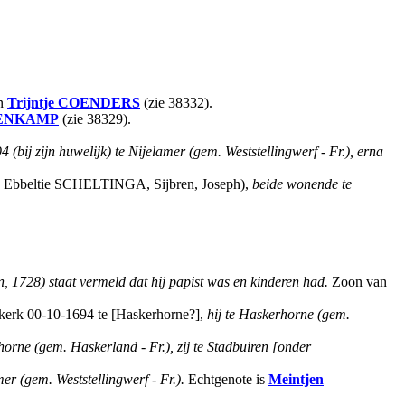
en
Trijntje
COENDERS
(zie 38332).
ENKAMP
(zie 38329).
 (bij zijn huwelijk) te Nijelamer (gem. Weststellingwerf - Fr.), erna
n): Ebbeltie SCHELTINGA, Sijbren, Joseph),
beide wonende te
n, 1728) staat vermeld dat hij papist was en kinderen had.
Zoon van
erk 00-10-1694 te [Haskerhorne?],
hij te Haskerhorne (gem.
orne (gem. Haskerland - Fr.), zij te Stadbuiren [onder
mer (gem. Weststellingwerf - Fr.).
Echtgenote is
Meintjen