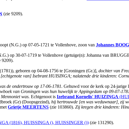
N
(zie 9209).
doopt (N.G.) op 07-05-1721 te Vollenhove, zoon van
Johannes
BOOG
 (N.G.) op 30-07-1719 te Vollenhove (getuige(n): Johanna van BR
e 9209).
781)), geboren op 04-08-1756 te [Groningen (Gr.)],
dochter van Fre
 [echtgenote van] Isebrant HUISINGA; nalatende drie kinderen: Corneli
as de ondertrouw op 17-06-1781.
Gehuwd voor de kerk op 24-jarige 
rouwboek van Groningen was hun huwelijk te Appingedam op 09-07-1781;
e Mennoniet was.
Echtgenoot is
Izebrand Kornelis'
HUIZINGA
(HUI
rdbroek (Gr) (Doopsgezind),
hij hertrouwde [en was weduwnaar], zij 
2 met
Grietje
MEERTENS
(zie 103860).
Zij kregen drie kinderen: Hi
GA (1816), HUISSINGA (), HUISSINGER ())
(zie 131290).