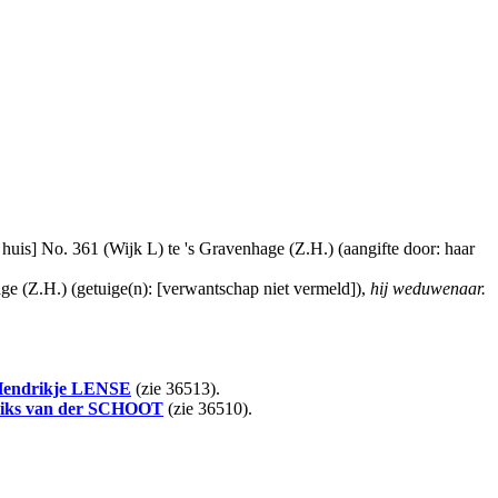
uis] No. 361 (Wijk L) te 's Gravenhage (Z.H.) (aangifte door: haar
ge (Z.H.) (getuige(n): [verwantschap niet vermeld]),
hij weduwenaar.
endrikje
LENSE
(zie 36513).
iks
van der SCHOOT
(zie 36510).