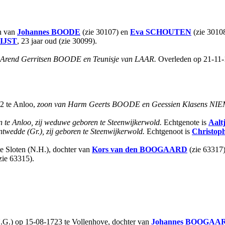
on van
Johannes
BOODE
(zie 30107) en
Eva
SCHOUTEN
(zie 30108
IJST
, 23 jaar oud (zie 30099).
 Arend Gerritsen BOODE en Teunisje van LAAR.
Overleden op 21-11-
32 te Anloo,
zoon van Harm Geerts BOODE en Geessien Klasens NI
te Anloo, zij weduwe geboren te Steenwijkerwold.
Echtgenote is
Aalt
twedde (Gr.), zij geboren te Steenwijkerwold.
Echtgenoot is
Christop
te Sloten (N.H.), dochter van
Kors
van den BOOGAARD
(zie 63317
zie 63315).
N.G.) op 15-08-1723 te Vollenhove, dochter van
Johannes
BOOGAA