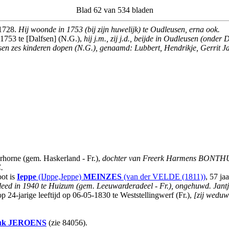
Blad 62 van 534 bladen
 1728.
Hij woonde in 1753 (bij zijn huwelijk) te Oudleusen, erna ook.
1753 te [Dalfsen] (N.G.),
hij j.m., zij j.d., beijde in Oudleusen (onder 
lfsen zes kinderen dopen (N.G.), genaamd: Lubbert, Hendrikje, Gerrit J
rhorne (gem. Haskerland - Fr.),
dochter van Freerk Harmens BONTHU
.
ot is
Ieppe
(IJppe,Jeppe)
MEINZES
(van der VELDE (1811))
, 57 ja
overleed in 1940 te Huizum (gem. Leeuwarderadeel - Fr.), ongehuwd. J
24-jarige leeftijd op 06-05-1830 te Weststellingwerf (Fr.),
[zij weduw
uk
JEROENS
(zie 84056).