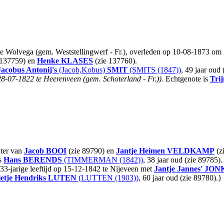
e Wolvega (gem. Weststellingwerf - Fr.), overleden op 10-08-1873 om 23
 137759) en
Henke
KLASES
(zie 137760).
Jacobus Antonij's
(Jacob,Kobus)
SMIT
(SMITS (1847))
, 49 jaar oud
8-07-1822 te Heerenveen (gem. Schoterland - Fr.)).
Echtgenote is
Tri
hter van
Jacob
BOOI
(zie 89790) en
Jantje Heimen
VELDKAMP
(z
s
Hans
BERENDS
(TIMMERMAN (1842))
, 38 jaar oud (zie 89785)
3-jarige leeftijd op 15-12-1842 te Nijeveen met
Jantje Jannes'
JON
etje Hendriks
LUTEN
(LUTTEN (1903))
, 60 jaar oud (zie 89780).}