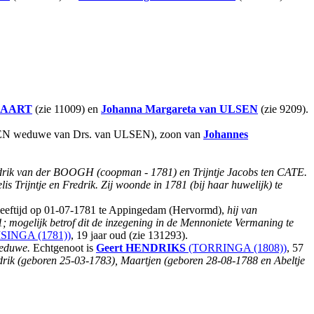
AART
(zie 11009) en
Johanna Margareta
van ULSEN
(zie 9209).
UGGEN weduwe van Drs. van ULSEN), zoon van
Johannes
drik van der BOOGH (coopman - 1781) en Trijntje Jacobs ten CATE.
s Trijntje en Fredrik.
Zij woonde in 1781 (bij haar huwelijk) te
leeftijd op 01-07-1781 te Appingedam (Hervormd),
hij van
 mogelijk betrof dit de inzegening in de Mennoniete Vermaning te
SINGA (1781))
, 19 jaar oud (zie 131293).
weduwe.
Echtgenoot is
Geert
HENDRIKS
(TORRINGA (1808))
, 57
ndrik (geboren 25-03-1783), Maartjen (geboren 28-08-1788 en Abeltje