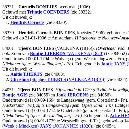
38331
Cornelis
BONTJES
, werkman (1906).
Gehuwd met
Trijntje
COENDERS
(zie 38332).
Uit dit huwelijk:
1.
Hendrik Cornelis
(zie 38330).
38330
Hendrik Cornelis
BONTJES
, koetsier (1906), geboren c
Gehuwd op 31-01-1906 te Amsterdam.
Hij geboren te Nieuwer-Amste
84061
Tjeerd
BONTJES
(VALKENA (1816)),
[Overleden voor 1
ook.
Zoon van
Bontje
TJEERDS
(VALKENA (1820))
(zie 84052)
Ondertrouwd 00-01-1794 te Wolvega (gem. Weststellingwerf - Fr.), 
Nijelamer (gem. Weststellingwerf - Fr.).
Echtgenote is
Jantie
JANS
(
Uit dit huwelijk:
1.
Aaltie
TJIERTS
(zie 84063).
2.
Christina
(Stijntje)
TJIERTS
(VALKENA (1816))
(zie 84064).
84051
Tjeert
BONTJES
.
Hij woonde in 1729 (bij zijn 2e huwelijk
Bontje
AGIS
(zie 84055) en
Jouk
JEROENS
(zie 84056).
Ondertrouwd (1) 00-09-1694 te Langezwaag (gem. Opsterland - Fr.)
Haskerland - Fr.), zij te Langezwaag (gem. Opsterland - Fr.).
Echtgen
Ondertrouwd (2) 00-04-1714 te Oudehaske (gem. Haskerland - Fr.), 
Nijeholtwolde] (gem. Weststellingwerf - Fr.).
Echtgenote is
Acke
HE
Ondertrouwd (3) 00-01-1729 te Weststellingwerf (Fr.), gehuwd op 14
(Wenkje,Minckgen)
JANS
(JOHANNES (1820))
(zie 84054).