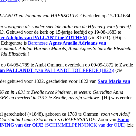
 PALLANDT en Johanna van HAERSOLTE.
Overleden op 15-10-1684
om voortgaen als sonder speciale ordre van de H[eeren] voor[noemt].
83.
Gehuwd voor de kerk op 15-jarige leeftijd op 19-08-1683 te
er Adolphs
van PALLANT toe ZUTHEM
(zie 81671). {Hij is
Echtgenote is
Baronesse
Agnes Amalia Adriaans
van
, genaamd: Adolph Harmen Maurits, Anna Agnes Scharlotte Elisabeth,
Ida Elisabeth.
}
op 04-05-1789 te Ambt Ommen, overleden op 09-09-1872 te Zwolle
van PALLANDT
(van PALLANDT TOT EERDE (1822))
(zie
eerder gehuwd voor 1822, gescheiden voor 1822 van
Sara Maria
van
826 en in 1831 te Zwolle twee kinderen, te weten: Gerridina Anna
RK en overleed in 1917 te Zwolle, als zijn weduwe.
{Hij was eerder
ciaal gerechtshof (<1848), geboren ca 1780 te Ommen,
zoon van Adolf
n Constantia Lumea Storm van 's GRAVENSANDE.
Zoon van
Baron
ING van der OIJE
(SCHIMMELPENNINCK van der OIJE)
(zie