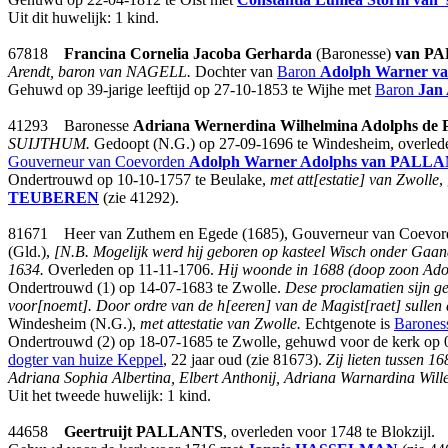
Uit dit huwelijk: 1 kind.
67818
Francina Cornelia Jacoba Gerharda
(Baronesse)
van P
Arendt, baron van NAGELL.
Dochter van
Baron
Adolph Warner
v
Gehuwd op 39-jarige leeftijd op 27-10-1853 te Wijhe met
Baron
Jan
41293 Baronesse
Adriana Wernerdina Wilhelmina Adolphs
de
SUIJTHUM.
Gedoopt (N.G.) op 27-09-1696 te Windesheim, overleden
Gouverneur van Coevorden
Adolph Warner Adolphs
van PALLA
Ondertrouwd op 10-10-1757 te Beulake,
met att[estatie] van Zwolle
,
TEUBEREN
(zie 41292).
81671 Heer van Zuthem en Egede (1685), Gouverneur van Coevo
(Gld.),
[N.B. Mogelijk werd hij geboren op kasteel Wisch onder G
1634.
Overleden op 11-11-1706.
Hij woonde in 1688 (doop zoon Ado
Ondertrouwd (1) op 14-07-1683 te Zwolle.
Dese proclamatien sijn g
voor[noemt]. Door ordre van de h[eeren] van de Magist[raet] sullen 
Windesheim (N.G.),
met attestatie van Zwolle.
Echtgenote is
Barones
Ondertrouwd (2) op 18-07-1685 te Zwolle, gehuwd voor de kerk op
dogter van huize Keppel
, 22 jaar oud (zie 81673).
Zij lieten tussen 
Adriana Sophia Albertina, Elbert Anthonij, Adriana Warnardina Wille
Uit het tweede huwelijk: 1 kind.
44658
Geertruijt
PALLANTS
, overleden voor 1748 te Blokzijl.