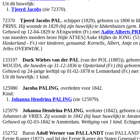
Uit dit huwelijk:
1.
Tjeerd Jacobs
(zie 72370).
72370
Tjeerd Jacobs
PAL
, schipper (1829), geboren ca 1806 te 
PRINS.
Hij woonde in 1829 (bij zijn huwelijk) te Idskenhuizen (gem. 
Gehuwd op 12-04-1829 te AEngwirden (Fr.) met
Aaltje Alberts
PR
van moeders moeders broer Hijle ATSES] Auke Hijlles de JONG (53 jr
Haskerland - Fr.) vier kinderen, genaamd: Kornelis, Albert, Antje 
Jelles OVERWIJK.
}
133197
Durk Wiebes
van der PAL
(van der POL (1885)), geboren
WOUDA, die huwden op 31-12-1836 te Opsterland (Fr.) (hij geboren te
Gehuwd op 24-jarige leeftijd op 01-02-1878 te Lemsterland (Fr.) met
Uit dit huwelijk: 1 kind.
125980
Jacoba
PALING
, overleden voor 1842.
Kind:
1.
Johanna Hendrina
PALING
(zie 125979).
125979
Johanna Hendrina
PALING
, werkster (1842), geboren 
Johannes de VRIES.
Zij woonde in 1842 (bij haar huwelijk) te Amst
Gehuwd op 02-03-1842 te Amsterdam.
Wettiging van 1 kind.
Echtgen
152752 Baron
Adolf Werner
van PALLANDT
(van PALLANDT TOT
Eerste Kamer (1822), oud lid der Eerste Kamer der Staten Generaal 