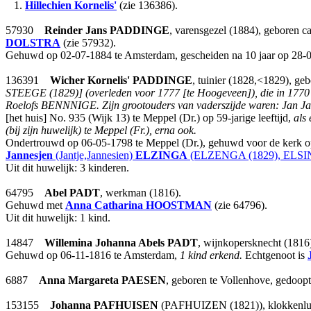
1.
Hillechien Kornelis'
(zie 136386).
57930
Reinder Jans
PADDINGE
, varensgezel (1884), geboren c
DOLSTRA
(zie 57932).
Gehuwd op 02-07-1884 te Amsterdam, gescheiden na 10 jaar op 28
136391
Wicher Kornelis'
PADDINGE
, tuinier (1828,<1829), ge
STEEGE (1829)] (overleden voor 1777 [te Hoogeveen]), die in 1770 
Roelofs BENNNIGE. Zijn grootouders van vaderszijde waren: Jan
[het huis] No. 935 (Wijk 13) te Meppel (Dr.) op 59-jarige leeftijd,
als
(bij zijn huwelijk) te Meppel (Fr.), erna ook.
Ondertrouwd op 06-05-1798 te Meppel (Dr.), gehuwd voor de kerk op
Jannesjen
(Jantje,Jannesien)
ELZINGA
(ELZENGA (1829), ELSIN
Uit dit huwelijk: 3 kinderen.
64795
Abel
PADT
, werkman (1816).
Gehuwd met
Anna Catharina
HOOSTMAN
(zie 64796).
Uit dit huwelijk: 1 kind.
14847
Willemina Johanna Abels
PADT
, wijnkopersknecht (1816
Gehuwd op 06-11-1816 te Amsterdam,
1 kind erkend.
Echtgenoot is
6887
Anna Margareta
PAESEN
, geboren te Vollenhove, gedoop
153155
Johanna
PAFHUISEN
(PAFHUIZEN (1821)), klokkenluid