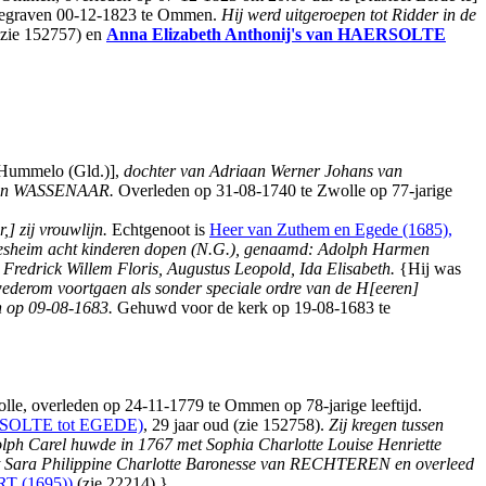
graven 00-12-1823 te Ommen.
Hij werd uitgeroepen tot Ridder in de
zie 152757) en
Anna Elizabeth Anthonij's
van HAERSOLTE
 Hummelo (Gld.)],
dochter van Adriaan Werner Johans van
h van WASSENAAR.
Overleden op 31-08-1740 te Zwolle op 77-jarige
] zij vrouwlijn.
Echtgenoot is
Heer van Zuthem en Egede (1685),
ndesheim acht kinderen dopen (N.G.), genaamd: Adolph Harmen
Fredrick Willem Floris, Augustus Leopold, Ida Elisabeth.
{Hij was
 wederom voortgaen als sonder speciale ordre van de H[eeren]
n op 09-08-1683.
Gehuwd voor de kerk op 19-08-1683 te
overleden op 24-11-1779 te Ommen op 78-jarige leeftijd.
SOLTE tot EGEDE)
, 29 jaar oud (zie 152758).
Zij kregen tussen
lph Carel huwde in 1767 met Sophia Charlotte Louise Henriette
 Sara Philippine Charlotte Baronesse van RECHTEREN en overleed
 (1695))
(zie 22214).}