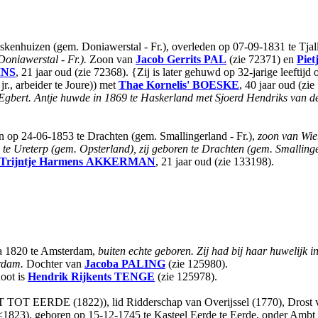
Idskenhuizen (gem. Doniawerstal - Fr.), overleden op 07-09-1831 te Tja
Doniawerstal - Fr.).
Zoon van
Jacob Gerrits
PAL
(zie 72371) en
Piet
INS
, 21 jaar oud (zie 72368). {Zij is later gehuwd op 32-jarige leeftijd
., arbeider te Joure)) met
Thae Kornelis'
BOESKE
, 40 jaar oud (zi
en Egbert. Antje huwde in 1869 te Haskerland met Sjoerd Hendriks van
 op 24-06-1853 te Drachten (gem. Smallingerland - Fr.),
zoon van Wie
 Ureterp (gem. Opsterland), zij geboren te Drachten (gem. Smallinger
Trijntje Harmens
AKKERMAN
, 21 jaar oud (zie 133198).
ca 1820 te Amsterdam,
buiten echte geboren. Zij had bij haar huwelij
erdam.
Dochter van
Jacoba
PALING
(zie 125980).
oot is
Hendrik Rijkents
TENGE
(zie 125978).
 EERDE (1822)), lid Ridderschap van Overijssel (1770), Drost van 
(<1823), geboren op 15-12-1745 te Kasteel Eerde te Eerde, onder Amb