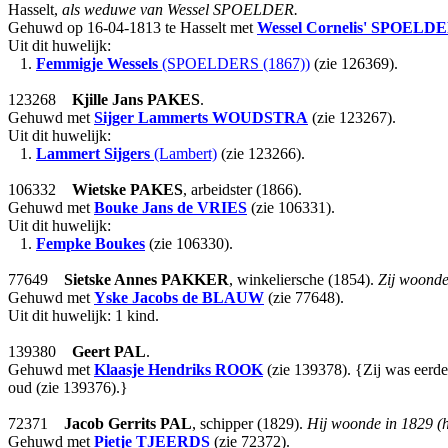
Hasselt,
als weduwe van Wessel SPOELDER.
Gehuwd op 16-04-1813 te Hasselt met
Wessel Cornelis'
SPOELDE
Uit dit huwelijk:
1.
Femmigje Wessels
(SPOELDERS (1867))
(zie 126369).
123268
Kjille Jans
PAKES
.
Gehuwd met
Sijger Lammerts
WOUDSTRA
(zie 123267).
Uit dit huwelijk:
1.
Lammert Sijgers
(Lambert)
(zie 123266).
106332
Wietske
PAKES
, arbeidster (1866).
Gehuwd met
Bouke Jans
de VRIES
(zie 106331).
Uit dit huwelijk:
1.
Fempke Boukes
(zie 106330).
77649
Sietske Annes
PAKKER
, winkeliersche (1854).
Zij woonde 
Gehuwd met
Yske Jacobs
de BLAUW
(zie 77648).
Uit dit huwelijk: 1 kind.
139380
Geert
PAL
.
Gehuwd met
Klaasje Hendriks
ROOK
(zie 139378). {Zij was eerde
oud (zie 139376).}
72371
Jacob Gerrits
PAL
, schipper (1829).
Hij woonde in 1829 (h
Gehuwd met
Pietje
TJEERDS
(zie 72372).