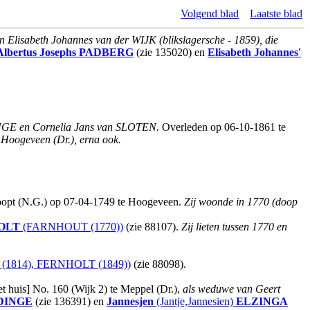
Volgend blad
Laatste blad
 Elisabeth Johannes van der WIJK (blikslagersche - 1859), die
Albertus Josephs
PADBERG
(zie 135020) en
Elisabeth Johannes'
NGE en Cornelia Jans van SLOTEN.
Overleden op 06-10-1861 te
e Hoogeveen (Dr.), erna ook.
pt (N.G.) op 07-04-1749 te Hoogeveen.
Zij woonde in 1770 (doop
OLT
(FARNHOUT (1770))
(zie 88107).
Zij lieten tussen 1770 en
1814), FERNHOLT (1849))
(zie 88098).
et huis] No. 160 (Wijk 2) te Meppel (Dr.),
als weduwe van Geert
DINGE
(zie 136391) en
Jannesjen
(Jantje,Jannesien)
ELZINGA