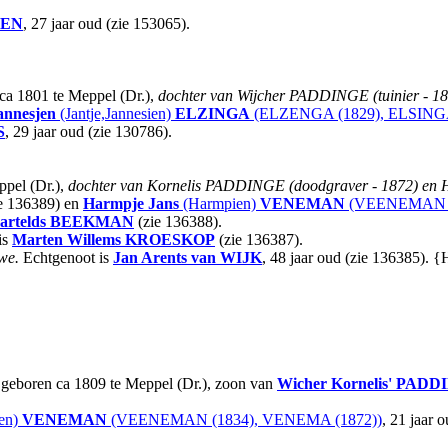
EN
, 27 jaar oud (zie 153065).
 ca 1801 te Meppel (Dr.),
dochter van Wijcher PADDINGE (tuinier - 1
annesjen
(Jantje,Jannesien)
ELZINGA
(ELZENGA (1829), ELSINGA
S
, 29 jaar oud (zie 130786).
ppel (Dr.),
dochter van Kornelis PADDINGE (doodgraver - 1872) 
e 136389) en
Harmpje Jans
(Harmpien)
VENEMAN
(VEENEMAN (
artelds
BEEKMAN
(zie 136388).
is
Marten Willems
KROESKOP
(zie 136387).
we.
Echtgenoot is
Jan Arents
van WIJK
, 48 jaar oud (zie 136385). 
 geboren ca 1809 te Meppel (Dr.), zoon van
Wicher Kornelis'
PADD
en)
VENEMAN
(VEENEMAN (1834), VENEMA (1872))
, 21 jaar 