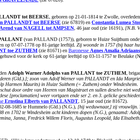
ALLANDT tot BEERSE
, geboren op 21-01-1814 te Zwolle, overleden 
an PALLANDT tot BEERSE
(zie 67819) en
Constantia Lumea St
 Arend
van NAGELL tot AMPSEN
, 46 jaar oud (zie 16191),
[N.B. V
 PALLANT
(van PALLAND (1757)), geboren te Huize Suijthum onde
 op 07-07-1778 op 81-jarige leeftijd.
Zij woonde in 1757 (bij haar huw
NT toe ZUTHEM
(zie 81671) en
Baronesse
Agnes Amalia Adriaans
 gehuwd voor de kerk op 61-jarige leeftijd op 03-11-1757 te Beulake (
rden
Adolph Warner Adolphs
van PALLANT toe ZUTHEM
, briga
aanderen (Gld.).]; zoon van Adolf Werner van PALLANDT en Ida Ma
lp Harmen Maurits) in Huize Suithem (= Zuthem) onder Windesheim.
eschut door ordre van Heeren van Magistraet en sullen deselve niet we
dese [proclamatien] weer vortgaen ende ser 2. en 3. gelicke geschiede
se
Ernstina Elberts
van PALLANDT
, 15 jaar oud (zie 81672).
 02-08-1685 te Hummelo (Gld.) (N.G.),
[hij weduwnaar,] zij vrouwlijn.
1688 en 1702 te Windesheim acht kinderen dopen (N.G.), genaamd: Ado
mina, Janna, Fredrick Willem Floris, Augustus Leopold, Ida Elisabeth