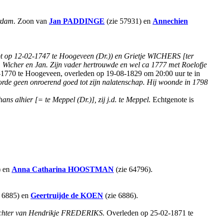
rdam.
Zoon van
Jan
PADDINGE
(zie 57931) en
Annechien
 op 12-02-1747 te Hoogeveen (Dr.)) en Grietje WICHERS [ter
Wicher en Jan. Zijn vader hertrouwde en wel ca 1777 met Roelofje
1770 te Hoogeveen, overleden op 19-08-1829 om 20:00 uur te in
de geen onroerend goed tot zijn nalatenschap.
Hij woonde in 1798
hans alhier [= te Meppel (Dr.)], zij j.d. te Meppel.
Echtgenote is
) en
Anna Catharina
HOOSTMAN
(zie 64796).
.
 6885) en
Geertruijde
de KOEN
(zie 6886).
dochter van Hendrikje FREDERIKS.
Overleden op 25-02-1871 te