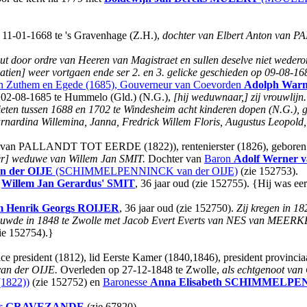
 11-01-1668 te 's Gravenhage (Z.H.),
dochter van Elbert Anton van
ut door ordre van Heeren van Magistraet en sullen deselve niet weder
atien] weer vortgaen ende ser 2. en 3. gelicke geschieden op 09-08-16
n Zuthem en Egede (1685), Gouverneur van Coevorden
Adolph Warn
p 02-08-1685 te Hummelo (Gld.) (N.G.),
[hij weduwnaar,] zij vrouwlijn.
lieten tussen 1688 en 1702 te Windesheim acht kinderen dopen (N.G.)
rnardina Willemina, Janna, Fredrick Willem Floris, Augustus Leopold, 
van PALLANDT TOT EERDE (1822)), rentenierster (1826), geboren 
er] weduwe van Willem Jan SMIT.
Dochter van
Baron
Adolf Werner
 der OIJE
(SCHIMMELPENNINCK van der OIJE)
(zie 152753).
t
Willem Jan Gerardus'
SMIT
, 36 jaar oud (zie 152755). {Hij was 
m Henrik Georgs
ROIJER
, 36 jaar oud (zie 152750).
Zij kregen in 1
 huwde in 1848 te Zwolle met Jacob Evert Everts van NES van MEERKE
ie 152754).}
vice president (1812), lid Eerste Kamer (1840,1846), president provin
n der OIJE.
Overleden op 27-12-1848 te Zwolle,
als echtgenoot va
1822))
(zie 152752) en
Baronesse
Anna Elisabeth
SCHIMMELPENN
 's GRAVEZANDE
(zie 67820).