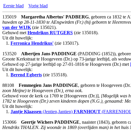
Eerste blad
Vorig blad
135019
Margaretha Albertus'
PADBERG
, geboren ca 1832 te 
huwden op 28-11-1830 te AEngwirden (Fr.) (hij geboren te Heerenveen,
van der WIJK
(zie 135021).
Gehuwd met
Hendrikus
RUTGERS
(zie 135018).
Uit dit huwelijk:
1.
Ferronica Hendrikus'
(zie 135017).
153520
Albertjen Jans
PADDINGE
(PADDING (1852)), geboren
Groote Kerkstraat te Hoogeveen (Dr.) op 73-jarige leeftijd,
als weduw
Gehuwd op 27-jarige leeftijd op 27-01-1816 te Hoogeveen (Dr.) met
Uit dit huwelijk:
1.
Berend Egberts
(zie 153518).
88108
Femmegien Jans
PADDINGE
, geboren te Hoogeveen (Dr.
zoon Meijne) te Hoogeveen (Dr.), erna ook.
Gehuwd voor de kerk ca 1769 te [Hoogeveen (Dr.)],
[Mogelijk was 
1782 te Hoogeveen (Dr.) zeven kinderen dopen (N.G.), genaamd: Meijn
Uit dit huwelijk:
1.
Jantje Klaassen
(Jentien,Jantien)
FARNHOUT
(FARRENHOLTS
153066
Geertje Wichers
PADDINGE
, naaister (1843), geboren 
Hendriks THALEN.
Zij woonde in 1869 (overlijden man) in het huis 