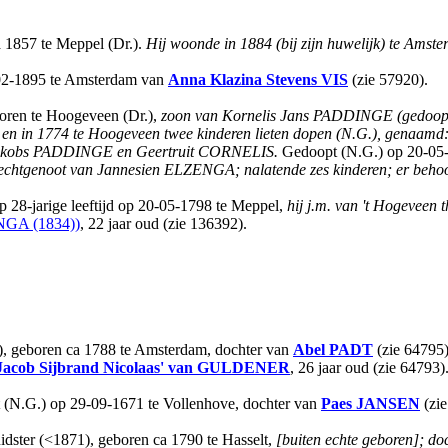
a 1857 te Meppel (Dr.).
Hij woonde in 1884 (bij zijn huwelijk) te Amste
-02-1895 te Amsterdam van
Anna Klazina Stevens
VIS
(zie 57920).
boren te Hoogeveen (Dr.),
zoon van Kornelis Jans PADDINGE (gedoopt
en in 1774 te Hoogeveen twee kinderen lieten dopen (N.G.), genaamd: 
 Jakobs PADDINGE en Geertruit CORNELIS.
Gedoopt (N.G.) op 20-05-
 echtgenoot van Jannesien ELZENGA; nalatende zes kinderen; er behoor
 28-jarige leeftijd op 20-05-1798 te Meppel,
hij j.m. van 't Hogeveen t
GA (1834))
, 22 jaar oud (zie 136392).
), geboren ca 1788 te Amsterdam, dochter van
Abel
PADT
(zie 64795
Jacob Sijbrand Nicolaas'
van GULDENER
, 26 jaar oud (zie 64793)
t (N.G.) op 29-09-1671 te Vollenhove, dochter van
Paes
JANSEN
(zie
ster (<1871), geboren ca 1790 te Hasselt,
[buiten echte geboren]; 