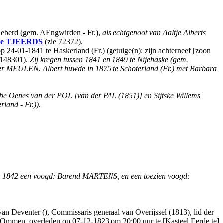
lleberd (gem. AEngwirden - Fr.),
als echtgenoot van Aaltje Alberts
je
TJEERDS
(zie 72372).
 op 24-01-1841 te Haskerland (Fr.) (getuige(n): zijn achterneef [zoon
e 148301).
Zij kregen tussen 1841 en 1849 te Nijehaske (gem.
 der MEULEN. Albert huwde in 1875 te Schoterland (Fr.) met Barbara
be Oenes van der POL [van der PAL (1851)] en Sijtske Willems
land - Fr.)).
k in 1842 een voogd: Barend MARTENS, en een toezien voogd:
Deventer (), Commissaris generaal van Overijssel (1813), lid der
t Ommen, overleden op 07-12-1823 om 20:00 uur te [Kasteel Eerde te]