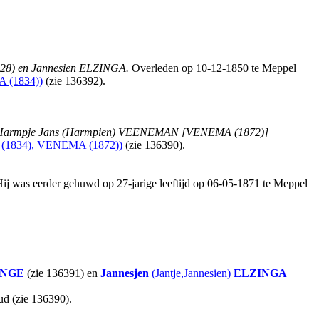
828) en Jannesien ELZINGA.
Overleden op 10-12-1850 te Meppel
 (1834))
(zie 136392).
en Harmpje Jans (Harmpien) VEENEMAN [VENEMA (1872)]
1834), VENEMA (1872))
(zie 136390).
{Hij was eerder gehuwd op 27-jarige leeftijd op 06-05-1871 te Meppel
INGE
(zie 136391) en
Jannesjen
(Jantje,Jannesien)
ELZINGA
oud (zie 136390).