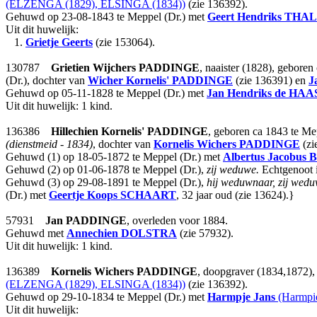
(ELZENGA (1829), ELSINGA (1834))
(zie 136392).
Gehuwd op 23-08-1843 te Meppel (Dr.) met
Geert Hendriks
THAL
Uit dit huwelijk:
1.
Grietje Geerts
(zie 153064).
130787
Grietien Wijchers
PADDINGE
, naaister (1828), geboren
(Dr.), dochter van
Wicher Kornelis'
PADDINGE
(zie 136391) en
J
Gehuwd op 05-11-1828 te Meppel (Dr.) met
Jan Hendriks
de HAA
Uit dit huwelijk: 1 kind.
136386
Hillechien Kornelis'
PADDINGE
, geboren ca 1843 te Me
(dienstmeid - 1834)
, dochter van
Kornelis Wichers
PADDINGE
(zi
Gehuwd (1) op 18-05-1872 te Meppel (Dr.) met
Albertus Jacobus B
Gehuwd (2) op 01-06-1878 te Meppel (Dr.),
zij weduwe.
Echtgenoot 
Gehuwd (3) op 29-08-1891 te Meppel (Dr.),
hij weduwnaar, zij wedu
(Dr.) met
Geertje Koops
SCHAART
, 32 jaar oud (zie 13624).}
57931
Jan
PADDINGE
, overleden voor 1884.
Gehuwd met
Annechien
DOLSTRA
(zie 57932).
Uit dit huwelijk: 1 kind.
136389
Kornelis Wichers
PADDINGE
, doopgraver (1834,1872),
(ELZENGA (1829), ELSINGA (1834))
(zie 136392).
Gehuwd op 29-10-1834 te Meppel (Dr.) met
Harmpje Jans
(Harmpi
Uit dit huwelijk: