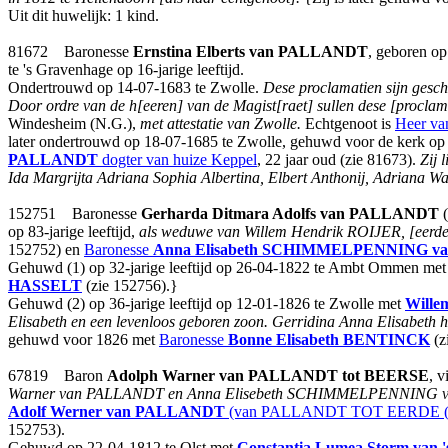
Uit dit huwelijk: 1 kind.
81672 Baronesse
Ernstina Elberts
van PALLANDT
, geboren op
te 's Gravenhage op 16-jarige leeftijd.
Ondertrouwd op 14-07-1683 te Zwolle.
Dese proclamatien sijn gesch
Door ordre van de h[eeren] van de Magist[raet] sullen dese [proclam
Windesheim (N.G.),
met attestatie van Zwolle.
Echtgenoot is
Heer va
later ondertrouwd op 18-07-1685 te Zwolle, gehuwd voor de kerk o
PALLANDT
dogter van huize Keppel
, 22 jaar oud (zie 81673).
Zij 
Ida Margrijta Adriana Sophia Albertina, Elbert Anthonij, Adriana Wa
152751 Baronesse
Gerharda Ditmara Adolfs
van PALLANDT
(
op 83-jarige leeftijd,
als weduwe van Willem Hendrik ROIJER, [eerd
152752) en
Baronesse
Anna Elisabeth
SCHIMMELPENNING van
Gehuwd (1) op 32-jarige leeftijd op 26-04-1822 te Ambt Ommen me
HASSELT
(zie 152756).}
Gehuwd (2) op 36-jarige leeftijd op 12-01-1826 te Zwolle met
Wille
Elisabeth en een levenloos geboren zoon. Gerridina Anna Elisabeth
gehuwd voor 1826 met
Baronesse
Bonne Elisabeth
BENTINCK
(z
67819 Baron
Adolph Warner
van PALLANDT tot BEERSE
, 
Warner van PALLANDT en Anna Elisebeth SCHIMMELPENNING va
Adolf Werner
van PALLANDT
(van PALLANDT TOT EERDE (
152753).
Gehuwd op 22-04-1812 te Olst met
Constantia Lumea Storm
van