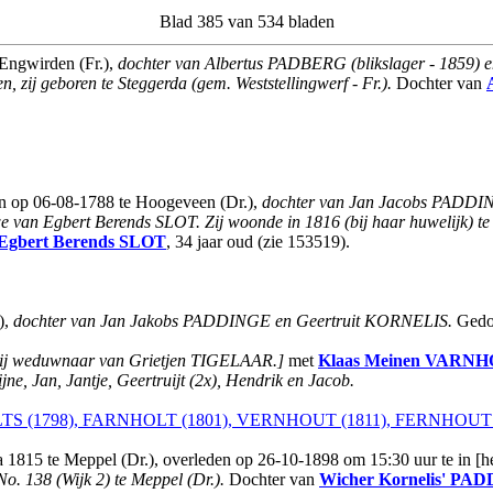
Blad 385 van 534 bladen
AEngwirden (Fr.),
dochter van Albertus PADBERG (blikslager - 1859) en
 zij geboren te Steggerda (gem. Weststellingwerf - Fr.).
Dochter van
 op 06-08-1788 te Hoogeveen (Dr.),
dochter van Jan Jacobs PADDI
e van Egbert Berends SLOT.
Zij woonde in 1816 (bij haar huwelijk) t
Egbert Berends
SLOT
, 34 jaar oud (zie 153519).
),
dochter van Jan Jakobs PADDINGE en Geertruit KORNELIS.
Gedoo
hij weduwnaar van Grietjen TIGELAAR.]
met
Klaas Meinen
VARNH
e, Jan, Jantje, Geertruijt (2x), Hendrik en Jacob.
 (1798), FARNHOLT (1801), VERNHOUT (1811), FERNHOUT (
ca 1815 te Meppel (Dr.), overleden op 26-10-1898 om 15:30 uur te in [h
No. 138 (Wijk 2) te Meppel (Dr.).
Dochter van
Wicher Kornelis'
PAD