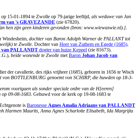
op 15-01-1894 te Zwolle op 79-jarige leeftijd,
als weduwe van Jan
orm
van 's GRAVEZANDE
(zie 67820).
an hen zijn geen kinderen gevonden (bron: www.wiewaswie.nl).]
.
r Windesheim,
dochter van Baron Adolph Warner de PALLANT tot
elijk) te Zwolle.
Dochter van
Heer van Zuthem en Egede (1685),
van PALLANDT
dogter van huize Keppel
(zie 81673).
N.G.),
beide wonende te Zwolle
met
Baron
Johan Jacob
van
dier der cavallerie, des rijks vrijheer (1685), geboren in 1656 te Wisch
rgriet von BOTTLENBURG genoemt von SCHIRP, die huwden op 18-3-
derom voortgaen als sonder speciale ordre van de H[eeren]
n op 09-08-1683.
Gehuwd voor de kerk op 19-08-1683 te
Echtgenote is
Baronesse
Agnes Amalia Adriaans
van PALLANDT
lph Harmen Maurits, Anna Agnes Scharlotte Elisabeth, Ida Margrijta
.