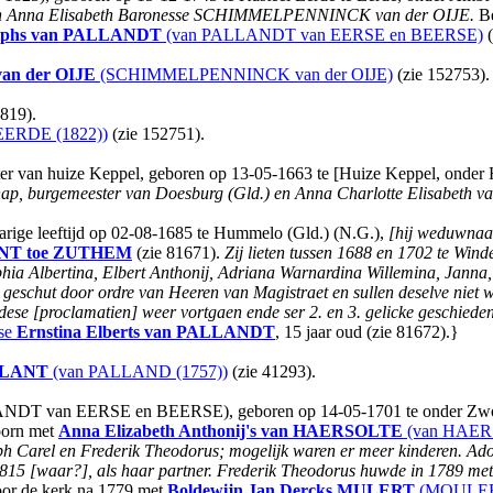
n Anna Elisabeth Baronesse SCHIMMELPENNINCK van der OIJE.
Be
lphs
van PALLANDT
(van PALLANDT van EERSE en BEERSE)
(
n der OIJE
(SCHIMMELPENNINCK van der OIJE)
(zie 152753).
819).
ERDE (1822))
(zie 152751).
er van huize Keppel, geboren op 13-05-1663 te [Huize Keppel, onder
chap, burgemeester van Doesburg (Gld.) en Anna Charlotte Elisabet
rige leeftijd op 02-08-1685 te Hummelo (Gld.) (N.G.),
[hij weduwnaar,
NT toe ZUTHEM
(zie 81671).
Zij lieten tussen 1688 en 1702 te Wi
hia Albertina, Elbert Anthonij, Adriana Warnardina Willemina, Janna, 
 geschut door ordre van Heeren van Magistraet en sullen deselve niet
dese [proclamatien] weer vortgaen ende ser 2. en 3. gelicke geschiede
se
Ernstina Elberts
van PALLANDT
, 15 jaar oud (zie 81672).}
LLANT
(van PALLAND (1757))
(zie 41293).
DT van EERSE en BEERSE), geboren op 14-05-1701 te onder Zwolle, 
oorn met
Anna Elizabeth Anthonij's
van HAERSOLTE
(van HAER
 Carel en Frederik Theodorus; mogelijk waren er meer kinderen. Ado
[waar?], als haar partner. Frederik Theodorus huwde in 1789 met
oor de kerk na 1779 met
Boldewijn Jan Dercks
MULERT
(MOULERT