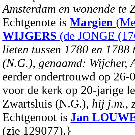
Amsterdam en wonende te Zw
Echtgenote is
Margien
(Mer
WIJGERS
(de JONGE (17
lieten tussen 1780 en 1788 
(N.G.), genaamd: Wijcher, A
eerder ondertrouwd op 26-0
voor de kerk op 20-jarige l
Zwartsluis (N.G.),
hij j.m., 
Echtgenoot is
Jan
LOUW
(zie 129077).}