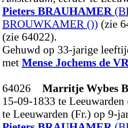
Pieters
BRAUHAMER
(B
BROUWKAMER ())
(zie 
(zie 64022).
Gehuwd op 33-jarige leefti
met
Mense Jochems
de V
64026
Marritje Wybes
15-09-1833 te Leeuwarden (
te Leeuwarden (Fr.) op 9-jar
Pieters
BRAUHAMER
(B