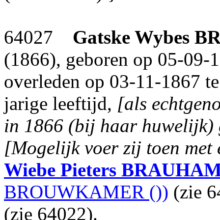
64027
Gatske Wybes
B
(1866), geboren op 05-09-1
overleden op 03-11-1867 te
jarige leeftijd,
[als echtgen
in 1866 (bij haar huwelijk) 
[Mogelijk voer zij toen met 
Wiebe Pieters
BRAUHA
BROUWKAMER ())
(zie 
(zie 64022).