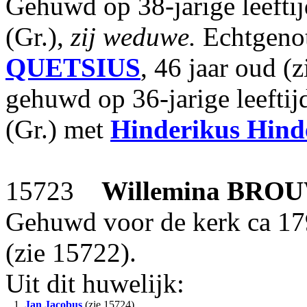
Gehuwd op 38-jarige leefti
(Gr.),
zij weduwe.
Echtgenot
QUETSIUS
, 46 jaar oud (
gehuwd op 36-jarige leefti
(Gr.) met
Hinderikus Hind
15723
Willemina
BRO
Gehuwd voor de kerk ca 1
(zie 15722).
Uit dit huwelijk:
1.
Jan Jacobus
(zie 15724).