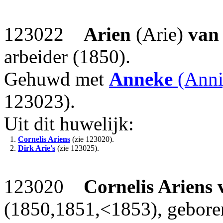
123022
Arien
(Arie)
va
arbeider (1850).
Gehuwd met
Anneke
(Anni
123023).
Uit dit huwelijk:
1.
Cornelis Ariens
(zie 123020).
2.
Dirk Arie's
(zie 123025).
123020
Cornelis Ariens
(1850,1851,<1853), geboren