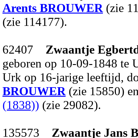
Arents
BROUWER
(zie 1
(zie 114177).
62407
Zwaantje Egbertd
geboren op 10-09-1848 te U
Urk op 16-jarige leeftijd, 
BROUWER
(zie 15850) e
(1838))
(zie 29082).
135573
Zwaantje Jans