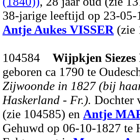
(1840))
, 28 jaar oud (zie 1
38-jarige leeftijd op 23-05
Antje Aukes
VISSER
(zie
104584
Wijpkjen Siezes
geboren ca 1790 te Oudescho
Zijwoonde in 1827 (bij haar
Haskerland - Fr.).
Dochter 
(zie 104585) en
Antje
MA
Gehuwd op 06-10-1827 te H