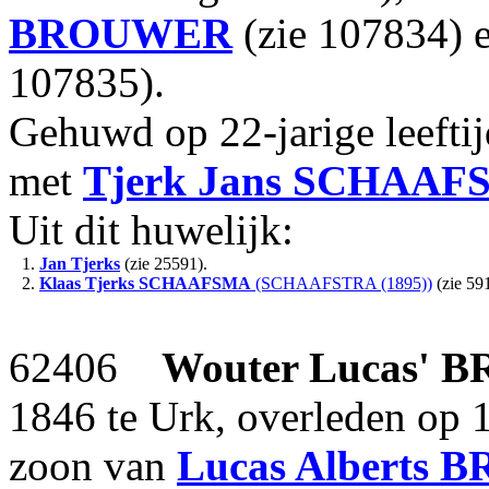
BROUWER
(zie 107834) 
107835).
Gehuwd op 22-jarige leefti
met
Tjerk Jans
SCHAAF
Uit dit huwelijk:
1.
Jan Tjerks
(zie 25591).
2.
Klaas Tjerks
SCHAAFSMA
(SCHAAFSTRA (1895))
(zie 59
62406
Wouter Lucas'
B
1846 te Urk, overleden op 
zoon van
Lucas Alberts
B