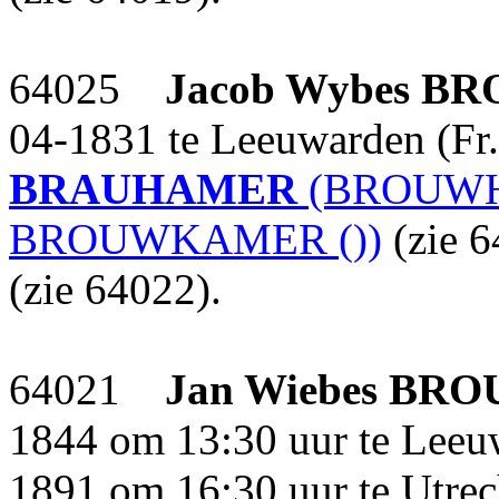
64025
Jacob Wybes
BR
04-1831 te Leeuwarden (Fr
BRAUHAMER
(BROUWH
BROUWKAMER ())
(zie 
(zie 64022).
64021
Jan Wiebes
BRO
1844 om 13:30 uur te Leeuw
1891 om 16:30 uur te Utrecht