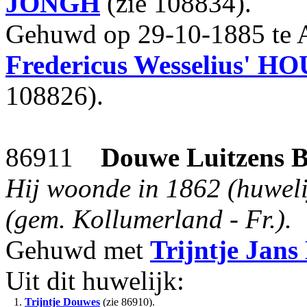
JONGH
(zie 108834).
Gehuwd op 29-10-1885 te 
Fredericus Wesselius'
HO
108826).
86911
Douwe Luitzens
Hij woonde in 1862 (huwelij
(gem. Kollumerland - Fr.).
Gehuwd met
Trijntje Jans
Uit dit huwelijk:
1.
Trijntje Douwes
(zie 86910).