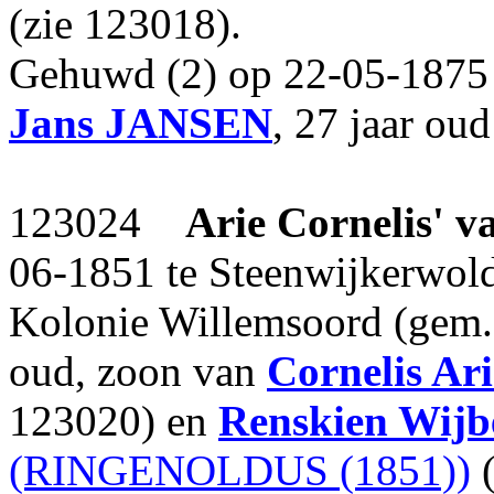
(zie 123018).
Gehuwd (2) op 22-05-1875 
Jans
JANSEN
, 27 jaar ou
123024
Arie Cornelis'
v
06-1851 te Steenwijkerwold
Kolonie Willemsoord (gem.
oud, zoon van
Cornelis Ar
123020) en
Renskien Wijb
(RINGENOLDUS (1851))
(