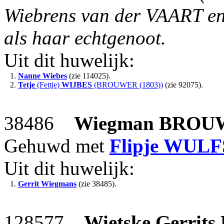
Wiebrens van der VAART en 
als haar echtgenoot.
Uit dit huwelijk:
1.
Nanne Wiebes
(zie 114025).
2.
Tetje
(Fettje)
WIJBES
(BROUWER (1803))
(zie 92075).
38486
Wiegman
BROU
Gehuwd met
Flipje
WULF
Uit dit huwelijk:
1.
Gerrit Wiegmans
(zie 38485).
128577
Wietske Gerrits