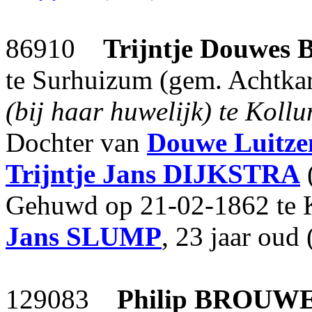
86910
Trijntje Douwes
te Surhuizum (gem. Achtkar
(bij haar huwelijk) te Koll
Dochter van
Douwe Luitze
Trijntje Jans
DIJKSTRA
(
Gehuwd op 21-02-1862 te K
Jans
SLUMP
, 23 jaar oud 
129083
Philip
BROUW