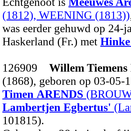
Echtgenoot is
Meeuwes Ar
(1812), WEENING (1813))
was eerder gehuwd op 24-jar
Haskerland (Fr.) met
Hinke
126909
Willem Tiemens
(1868), geboren op 03-05-1
Timen
ARENDS
(BROUWE
Lambertjen Egbertus'
(La
101815).