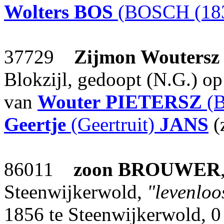
Wolters
BOS
(BOSCH (183
37729
Zijmon Woutersz
Blokzijl, gedoopt (N.G.) op
van
Wouter
PIETERSZ
(
Geertje
(Geertruit)
JANS
(
86011
zoon
BROUWER
Steenwijkerwold,
"levenloo
1856 te Steenwijkerwold, 