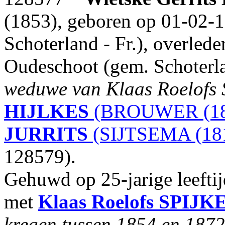
(1853), geboren op 01-02-1
Schoterland - Fr.), overled
Oudeschoot (gem. Schoterlan
weduwe van Klaas Roelofs
HIJLKES
(BROUWER (18
JURRITS
(SIJTSEMA (181
128579).
Gehuwd op 25-jarige leefti
met
Klaas Roelofs
SPIJK
kregen tussen 1854 en 1872