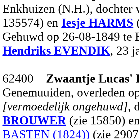
Enkhuizen (N.H.), dochter
135574) en
Iesje
HARMS
(
Gehuwd op 26-08-1849 te 
Hendriks
EVENDIK
, 23 
62400
Zwaantje Lucas'
Genemuuiden, overleden op 
[vermoedelijk ongehuwd]
, 
BROUWER
(zie 15850) e
BASTEN (1824))
(zie 2907