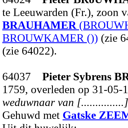
te Leeuwarden (Fr.), zoon 
BRAUHAMER
(BROUWH
BROUWKAMER ())
(zie 
(zie 64022).
64037
Pieter Sybrens
B
1759, overleden op 31-05-1
weduwnaar van [...............]
Gehuwd met
Gatske
ZEE
Uit dit huwelijk: