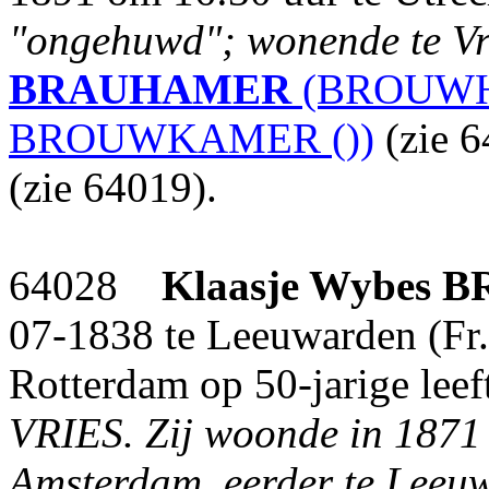
"ongehuwd"; wonende te Vr
BRAUHAMER
(BROUWH
BROUWKAMER ())
(zie 
(zie 64019).
64028
Klaasje Wybes
B
07-1838 te Leeuwarden (Fr.
Rotterdam op 50-jarige leef
VRIES.
Zij woonde in 1871 
Amsterdam, eerder te Leeuw