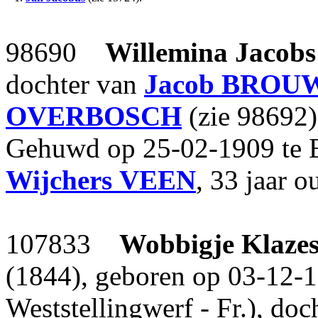
98690
Willemina Jacobs
dochter van
Jacob
BROU
OVERBOSCH
(zie 98692)
Gehuwd op 25-02-1909 te 
Wijchers
VEEN
, 33 jaar o
107833
Wobbigje Klaze
(1844), geboren op 03-12-1
Weststellingwerf - Fr.), do