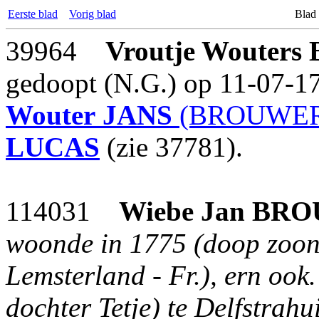
Eerste blad
Vorig blad
Blad
39964
Vroutje Wouters
gedoopt (N.G.) op 11-07-17
Wouter
JANS
(BROUWER 
LUCAS
(zie 37781).
114031
Wiebe Jan
BRO
woonde in 1775 (doop zoon 
Lemsterland - Fr.), ern ook
dochter Tetje) te Delfstrahu