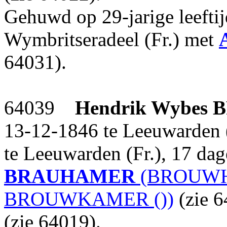
Gehuwd op 29-jarige leefti
Wymbritseradeel (Fr.) met
64031).
64039
Hendrik Wybes
13-12-1846 te Leeuwarden (
te Leeuwarden (Fr.), 17 da
BRAUHAMER
(BROUWH
BROUWKAMER ())
(zie 
(zie 64019).