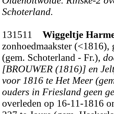
Oldeholtwolde. Rinske-2 ove
Schoterland.
131511
Wiggeltje Harm
zonhoedmaakster (<1816), 
(gem. Schoterland - Fr.),
do
[BROUWER (1816)] en Jelt
voor 1816 te Het Meer (gem.
ouders in Friesland geen g
overleden op 16-11-1816 om