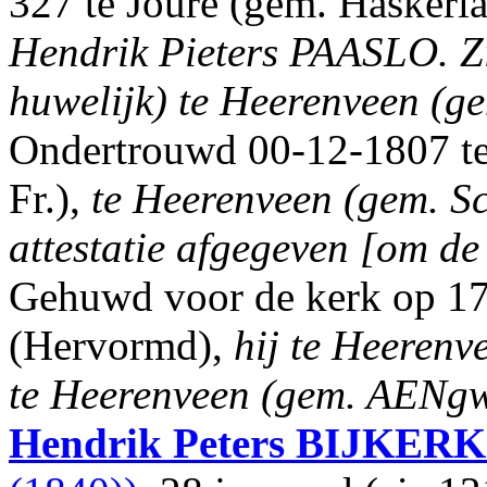
327 te Joure (gem. Haskerla
Hendrik Pieters PAASLO.
Z
huwelijk) te Heerenveen (ge
Ondertrouwd 00-12-1807 te
Fr.),
te Heerenveen (gem. S
attestatie afgegeven [om d
Gehuwd voor de kerk op 17
(Hervormd),
hij te Heerenve
te Heerenveen (gem. AENgwi
Hendrik Peters
BIJKERK