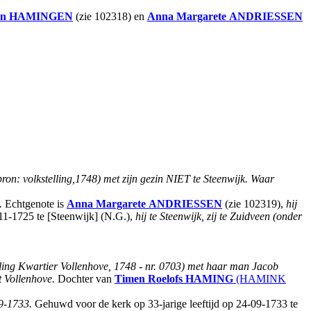
an HAMINGEN
(zie 102318) en
Anna Margarete
ANDRIESSEN
bron: volkstelling,1748) met zijn gezin NIET te Steenwijk. Waar
.
Echtgenote is
Anna Margarete
ANDRIESSEN
(zie 102319),
hij
11-1725 te [Steenwijk] (N.G.),
hij te Steenwijk, zij te Zuidveen (onder
lling Kwartier Vollenhove, 1748 - nr. 0703) met haar man Jacob
t Vollenhove.
Dochter van
Timen Roelofs
HAMING
(HAMINK
09-1733.
Gehuwd voor de kerk op 33-jarige leeftijd op 24-09-1733 te