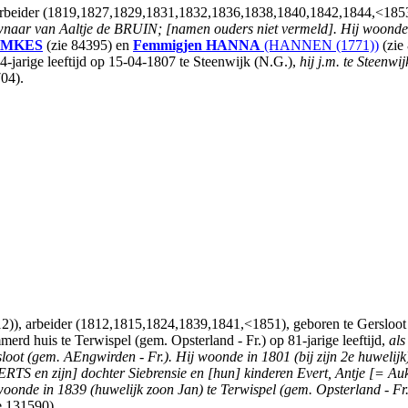
rbeider (1819,1827,1829,1831,1832,1836,1838,1840,1842,1844,<1853),
naar van Aaltje de BRUIN; [namen ouders niet vermeld].
Hij woonde 
MKES
(zie 84395) en
Femmigjen
HANNA
(HANNEN (1771))
(zie
jarige leeftijd op 15-04-1807 te Steenwijk (N.G.),
hij j.m. te Steenwij
704).
arbeider (1812,1815,1824,1839,1841,<1851), geboren te Gersloot (
rd huis te Terwispel (gem. Opsterland - Fr.) op 81-jarige leeftijd,
als
rsloot (gem. AEngwirden - Fr.). Hij woonde in 1801 (bij zijn 2e huweli
RTS en zijn] dochter Siebrensie en [hun] kinderen Evert, Antje [= Auk
de in 1839 (huwelijk zoon Jan) te Terwispel (gem. Opsterland - Fr.),
e 131590).