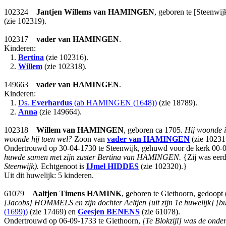
102324
Jantjen Willems
van HAMINGEN
, geboren te [Steenwi
(zie 102319).
102317
vader
van HAMINGEN
.
Kinderen:
1.
Bertina
(zie 102316).
2.
Willem
(zie 102318).
149663
vader
van HAMINGEN
.
Kinderen:
1.
Ds.
Everhardus
(ab HAMINGEN (1648))
(zie 18789).
2.
Anna
(zie 149664).
102318
Willem
van HAMINGEN
, geboren ca 1705.
Hij woonde i
woonde hij toen wel?
Zoon van
vader
van HAMINGEN
(zie 10231
Ondertrouwd op 30-04-1730 te Steenwijk, gehuwd voor de kerk 00-0
huwde samen met zijn zuster Bertina van HAMINGEN.
{Zij was eerd
Steenwijk).
Echtgenoot is
IJmel
HIDDES
(zie 102320).}
Uit dit huwelijk: 5 kinderen.
61079
Aaltjen Timens
HAMINK
, geboren te Giethoorn, gedoopt
[Jacobs] HOMMELS en zijn dochter Aeltjen [uit zijn 1e huwelijk] [bui
(1699))
(zie 17469) en
Geesjen
BENENS
(zie 61078).
Ondertrouwd op 06-09-1733 te Giethoorn,
[Te Blokzijl] was de onde