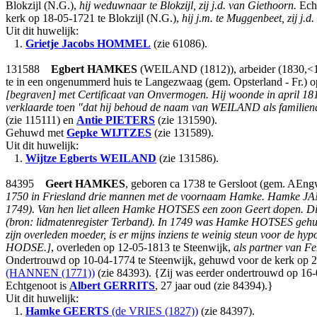
Blokzijl (N.G.),
hij weduwnaar te Blokzijl, zij j.d. van Giethoorn.
Echt
kerk op 18-05-1721 te Blokzijl (N.G.),
hij j.m. te Muggenbeet, zij j.
Uit dit huwelijk:
1.
Grietje Jacobs
HOMMEL
(zie 61086).
131588
Egbert
HAMKES
(WEILAND (1812)), arbeider (1830,<184
te in een ongenummerd huis te Langezwaag (gem. Opsterland - Fr.) op 
[begraven] met Certificaat van Onvermogen.
Hij woonde in april 18
verklaarde toen "dat hij behoud de naam van WEILAND als familienaa
(zie 115111) en
Antie
PIETERS
(zie 131590).
Gehuwd met
Gepke
WIJTZES
(zie 131589).
Uit dit huwelijk:
1.
Wijtze Egberts
WEILAND
(zie 131586).
84395
Geert
HAMKES
, geboren ca 1738 te Gersloot (gem. AEngw
1750 in Friesland drie mannen met de voornaam Hamke. Hamke JANS
1749). Van hen liet alleen Hamke HOTSES een zoon Geert dopen. 
(bron: lidmatenregister Terband). In 1749 was Hamke HOTSES gehuw
zijn overleden moeder, is er mijns inziens te weinig steun voor de
HODSE.]
, overleden op 12-05-1813 te Steenwijk,
als partner van 
Ondertrouwd op 10-04-1774 te Steenwijk, gehuwd voor de kerk op 2
(HANNEN (1771))
(zie 84393). {Zij was eerder ondertrouwd op 16
Echtgenoot is
Albert
GERRITS
, 27 jaar oud (zie 84394).}
Uit dit huwelijk:
1.
Hamke
GEERTS
(de VRIES (1827))
(zie 84397).