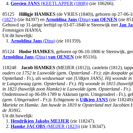
4.
Geesjen
JANS
(KEETLAPPER (1808))
(zie 106266).
85125
Hilligje
HAMKES
(de VRIES (1840)), geboren op 27-06-18
(1827))
(zie 84397) en
Arnoldina Jans
(Dina)
van OENEN
(zie 851
Gehuwd op 31-jarige leeftijd op 03-07-1840 te Steenwijk met
Jan Ja
Femmigjen HANNA.
Uit dit huwelijk:
1.
Arnoldina Jans
(Dina)
(zie 101359).
85124
Hodse
HAMKES
, geboren op 06-10-1806 te Steenwijk, ge
Arnoldina Jans
(Dina)
van OENEN
(zie 85116).
118248
Jacob
HAMKES
(MEIJER (1812)), castelein (1812), tapp
ouders ca 1752 te Luxwolde (gem. Opsterland - Fr.); zijn doopakte g
Opsterland - Fr.),
als weduwnaar van [Uilkjen JANS].
Hij woonde in 
te Langezwaag (gem. Opsterland - Fr.). Hij woonde in 1815 (huwelij
in 1823 (huwelijk zoon Hamke) te Luxwolde (gem. Opsterland - Fr.).
Ondertrouwd op 06-09-1789 te Akkrum (gem. Utingeradeel - Fr.), 
(gem. Utingeradeel - Fr.)).
Echtgenote is
Uilkjen
JANS
(zie 118249)
Marieke en Hamke. Jan huwde in 1819 te Opsterland met Jacobien 
de JONG.
Uit dit huwelijk:
1.
Hendrikjen Jakobs
MEIJER
(zie 118247).
2.
Hamke
JACOBS
(MEIJER (1823))
(zie 136347).