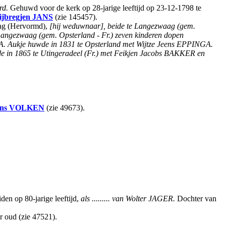
rd.
Gehuwd voor de kerk op 28-jarige leeftijd op 23-12-1798 te
ijbregjen
JANS
(zie 145457).
aag (Hervormd),
[hij weduwnaar], beide te Langezwaag (gem.
 Langezwaag (gem. Opsterland - Fr.) zeven kinderen dopen
A. Aukje huwde in 1831 te Opsterland met Wijtze Jeens EPPINGA.
e in 1865 te Utingeradeel (Fr.) met Feikjen Jacobs BAKKER en
ns
VOLKEN
(zie 49673).
en op 80-jarige leeftijd,
als ......... van Wolter JAGER.
Dochter van
ar oud (zie 47521).