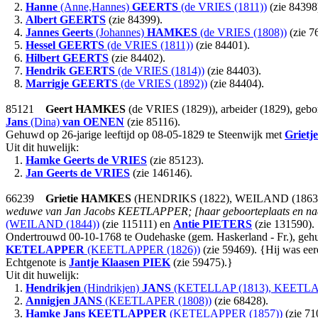
2.
Hanne
(Anne,Hannes)
GEERTS
(de VRIES (1811))
(zie 84398
3.
Albert
GEERTS
(zie 84399).
4.
Jannes Geerts
(Johannes)
HAMKES
(de VRIES (1808))
(zie 7
5.
Hessel
GEERTS
(de VRIES (1811))
(zie 84401).
6.
Hilbert
GEERTS
(zie 84402).
7.
Hendrik
GEERTS
(de VRIES (1814))
(zie 84403).
8.
Marrigje
GEERTS
(de VRIES (1892))
(zie 84404).
85121
Geert
HAMKES
(de VRIES (1829)), arbeider (1829), gebo
Jans
(Dina)
van OENEN
(zie 85116).
Gehuwd op 26-jarige leeftijd op 08-05-1829 te Steenwijk met
Grietje
Uit dit huwelijk:
1.
Hamke Geerts
de VRIES
(zie 85123).
2.
Jan Geerts
de VRIES
(zie 146146).
66239
Grietie
HAMKES
(HENDRIKS (1822), WEILAND (1863)), ge
weduwe van Jan Jacobs KEETLAPPER; [haar geboorteplaats en naa
(WEILAND (1844))
(zie 115111) en
Antie
PIETERS
(zie 131590).
Ondertrouwd 00-10-1768 te Oudehaske (gem. Haskerland - Fr.), ge
KETELAPPER
(KEETLAPPER (1826))
(zie 59469). {Hij was ee
Echtgenote is
Jantje Klaasen
PIEK
(zie 59475).}
Uit dit huwelijk:
1.
Hendrikjen
(Hindrikjen)
JANS
(KETELLAP (1813), KEETLA
2.
Annigjen
JANS
(KEETLAPER (1808))
(zie 68428).
3.
Hamke Jans
KEETLAPPER
(KETELAPPER (1857))
(zie 71