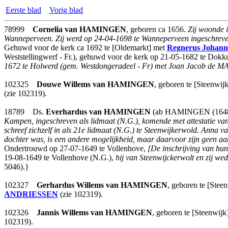
Eerste blad
Vorig blad
78999
Cornelia
van HAMINGEN
, geboren ca 1656.
Zij woonde 
Wanneperveen. Zij werd op 24-04-1698 te Wanneperveen ingeschreven 
Gehuwd voor de kerk ca 1692 te [Oldemarkt] met
Regnerus Johann
Weststellingwerf - Fr.), gehuwd voor de kerk op 21-05-1682 te Do
1672 te Holwerd (gem. Westdongeradeel - Fr) met Joan Jacob de MA
102325
Douwe Willems
van HAMINGEN
, geboren te [Steenwij
(zie 102319).
18789 Ds.
Everhardus
van HAMINGEN
(ab HAMINGEN (1648)),
Kampen, ingeschreven als lidmaat (N.G.), komende met attestatie van 
schreef zichzelf in als 21e lidmaat (N.G.) te Steenwijkerwold. An
dochter was, is een andere mogelijkheid, maar daarvoor zijn geen a
Ondertrouwd op 27-07-1649 te Vollenhove,
[De inschrijving van hu
19-08-1649 te Vollenhove (N.G.),
hij van Steenwijckerwolt en zij wed
5046).}
102327
Gerhardus Willems
van HAMINGEN
, geboren te [Stee
ANDRIESSEN
(zie 102319).
102326
Jannis Willems
van HAMINGEN
, geboren te [Steenwij
102319).