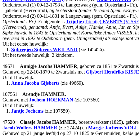
Ondertrouwd (1) 00-12-1798 te Langezwaag (gem. Opsterland - Fr.)
Tjalleberd (Hervormd),
hij te Gersloot (onder Terband (gem. AEngwird
Ondertrouwd (2) 00-11-1801 te Langezwaag (gem. Opsterland - Fr.),
Opsterland - Fr.).
Echtgenote is
Trijntje
(Trientje)
EVERTS
(VISSE
(Hervormd), genaamd: Antje, Evert, Aukje, Hamke, Anne, Jan en Si
Sipke huwde in 1843 te Opsterland met Korneliske Annes VISSER, h
overleed in 1892 te Oldeboorn (gem. Utingeradeel) als echtgenoot va
Uit het eerste huwelijk:
1.
Sijbregjen Sijbrens
WEILAND
(zie 145456).
Uit het tweede huwelijk: 2 kinderen.
49671
Annigje Jacobs
HAMMER
, geboren ca 1851 te Zwartslui
Gehuwd op 22-10-1870 te Zwartsluis met
Gijsbert Hendriks
KISJ
Uit dit huwelijk:
1.
Anna Jacoba Gijsberts
(zie 49669).
107561
Arendje
HAMMER
.
Gehuwd met
Jochem
HOEKMAN
(zie 107560).
Uit dit huwelijk:
1.
Jantje Jochems
(zie 107559).
47520
Claasje Jacobs
HAMMER
, boerenwerkster (1825), gebor
Jacob Wolters
HAMMER
(zie 27424) en
Margje Jochems
VOLL
Gehuwd op 21-jarige leeftijd op 27-10-1825 te Genemuiden,
beide g