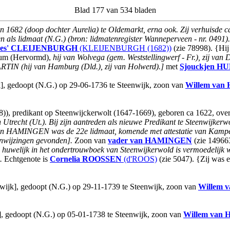
Blad 177 van 534 bladen
in 1682 (doop dochter Aurelia) te Oldemarkt, erna ook. Zij verhuisde
als lidmaat (N.G.) (bron: lidmatenregister Wanneperveen - nr. 0491).
es'
CLEIJENBURGH
(KLEIJENBURGH (1682))
(zie 78998). {Hi
kkum (Hervormd),
hij van Wolvega (gem. Weststellingwerf - Fr.), zij van
RTIN (hij van Hamburg (Dld.), zij van Holwerd).]
met
Sjouckjen
HU
k], gedoopt (N.G.) op 29-06-1736 te Steenwijk, zoon van
Willem
van
 predikant op Steenwijckerwolt (1647-1669), geboren ca 1622, over
Utrecht (Ut.). Bij zijn aantreden als nieuwe Predikant te Steenwijkerw
na van HAMINGEN was de 22e lidmaat, komende met attestatie van Kamp
anwijzingen gevonden].
Zoon van
vader
van HAMINGEN
(zie 14966
n huwelijk in het ondertrouwboek van Steenwijkerwold is vermoedelijk
.
Echtgenote is
Cornelia
ROOSSEN
(d'ROOS)
(zie 5047). {Zij was
nwijk], gedoopt (N.G.) op 29-11-1739 te Steenwijk, zoon van
Willem
k], gedoopt (N.G.) op 05-01-1738 te Steenwijk, zoon van
Willem
van