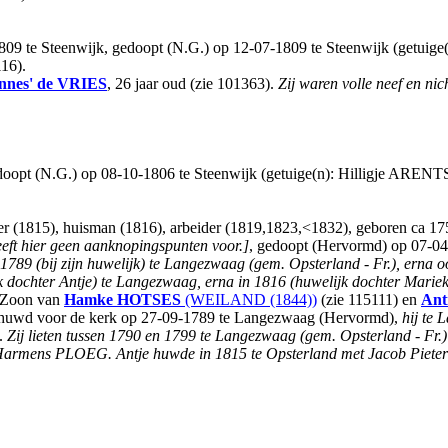
09 te Steenwijk, gedoopt (N.G.) op 12-07-1809 te Steenwijk (getuige
16).
nnes'
de VRIES
, 26 jaar oud (zie 101363).
Zij waren volle neef en n
doopt (N.G.) op 08-10-1806 te Steenwijk (getuige(n): Hilligje ARENT
er (1815), huisman (1816), arbeider (1819,1823,<1832), geboren ca 1
eeft hier geen aanknopingspunten voor.]
, gedoopt (Hervormd) op 07-04
1789 (bij zijn huwelijk) te Langezwaag (gem. Opsterland - Fr.), erna 
k dochter Antje) te Langezwaag, erna in 1816 (huwelijk dochter Marie
Zoon van
Hamke
HOTSES
(WEILAND (1844))
(zie 115111) en
Ant
gehuwd voor de kerk op 27-09-1789 te Langezwaag (Hervormd),
hij te 
.
Zij lieten tussen 1790 en 1799 te Langezwaag (gem. Opsterland - Fr.
Harmens PLOEG. Antje huwde in 1815 te Opsterland met Jacob Piete