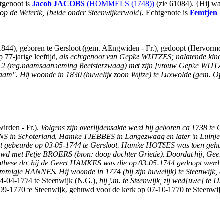
genoot is
Jacob
JACOBS
(HOMMELS (1748))
(zie 61084). {Hij wa
d. op de Weterik, [beide onder Steenwijkerwold].
Echtgenote is
Femtjen
4), geboren te Gersloot (gem. AEngwiden - Fr.), gedoopt (Hervormd)
77-jarige leeftijd,
als echtgenoot van Gepke WIJTZES; nalatende kinde
12 (reg.naamsaanneming Beetsterzwaag) met zijn [vrouw Gepke WIJTZE
m". Hij woonde in 1830 (huwelijk zoon Wijtze) te Luxwolde (gem. Ops
irden - Fr.).
Volgens zijn overlijdensakte werd hij geboren ca 1738 te
 in Schoterland, Hamke TJEBBES in Langezwaag en later in Luinjeb
Dit gebeurde op 03-05-1744 te Gersloot. Hamke HOTSES was toen ge
d met Fetje BROERS (bron: doop dochter Grietie). Doordat hij, Geer
 hypothese dat hij de Geert HAMKES was die op 03-05-1744 gedoopt wer
Femmigje HANNES.
Hij woonde in 1774 (bij zijn huwelijk) te Steenwijk,
4-04-1774 te Steenwijk (N.G.),
hij j.m. te Steenwijk, zij wed[uwe] te I
-09-1770 te Steenwijk, gehuwd voor de kerk op 07-10-1770 te Steenwi