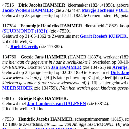
47516
Dirk Jacobs
HAMMER
, kleermaker (1824,<1858), gebore
Jacob Wolters
HAMMER
(zie 27424) en
Margje Jochems
VOLL
Gehuwd op 23-jarige leeftijd op 17-11-1824 te Genemuiden.
Hij gebo
117384
Femmigje Hendriks
HAMMER
, dienstmeid (1862), koo
(SUURMONDT (1821))
(zie 47539).
Gehuwd op 31-05-1862 te Zwartsluis met
Gerrit Roelofs
KUIPER
,
Uit dit huwelijk:
1.
Roelof Gerrits
(zie 117382).
134760
Geesje Jans
HAMMER
(HAMER (1837)), werkster (1829)
me hier aan de gegevens in haar huwelijksakte.]
, overleden op 30-10-
OVERRINK.
Dochter van
Jan
HAMMER
(zie 134761) en
Arentje
Gehuwd op 25-jarige leeftijd op 02-07-1829 te Hasselt met
Dirk Jan
www.wiewaswie.nl).]
. {Hij is later gehuwd op 31-jarige leeftijd op 0
kinderen gevonden (bron: www.wiewaswie.nl).]
. Hij is later gehuwd 
MEERSHOEK
(zie 134759),
[Van hen werden geen kinderen gevon
63815
Grietje Rijks
HAMMER
.
Gehuwd met
Jan Lamberts
van DALFSEN
(zie 63814).
Uit dit huwelijk: 1 kind.
47538
Hendrik Jacobs
HAMMER
, scheepstimmerman (1815), s
12-1880 te Zwartsluis,
als ........... van Annigje SUURMOND.
Hij woo