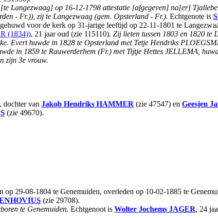
,
[te Langezwaag] op 16-12-1798 attestatie [afgegeven] na[er] Tjallebe
en - Fr.)), zij te Langezwaag (gem. Opsterland - Fr.).
Echtgenote is
S
 gehuwd voor de kerk op 31-jarige leeftijd op 22-11-1801 te Langezw
R (1834))
, 21 jaar oud (zie 115110).
Zij lieten tussen 1803 en 1820 te
pke. Evert huwde in 1828 te Opsterland met Tetje Hendriks PLOEGSM
uwde in 1859 te Rauwerderhem (Fr.) met Tijtje Hettes JELLEMA, huwd
n zijn 3e vrouw.
s, dochter van
Jakob Hendriks
HAMMER
(zie 47547) en
Geesjen Ja
ES
(zie 49670).
en op 29-08-1804 te Genemuiden, overleden op 10-02-1885 te Genemuid
ENHOVIUS
(zie 29708).
eboren te Genemuiden.
Echtgenoot is
Wolter Jochems
JAGER
, 24 ja