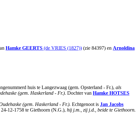
van
Hamke
GEERTS
(de VRIES (1827))
(zie 84397) en
Arnoldina
genummerd huis te Langezwaag (gem. Opsterland - Fr.),
als
udehaske (gem. Haskerland - Fr.).
Dochter van
Hamke
HOTSES
 Oudehaske (gem. Haskerland - Fr.).
Echtgenoot is
Jan Jacobs
 24-12-1758 te Giethoorn (N.G.),
hij j.m., zij j.d., beide te Giethoorn.