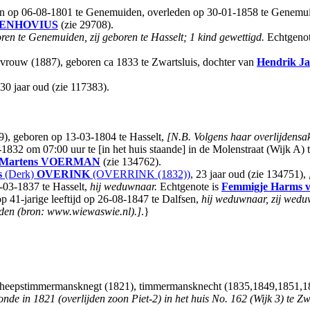
n op 06-08-1801 te Genemuiden, overleden op 30-01-1858 te Genemuide
ENHOVIUS
(zie 29708).
ren te Genemuiden, zij geboren te Hasselt; 1 kind gewettigd.
Echtgenot
pvrouw (1887), geboren ca 1833 te Zwartsluis, dochter van
Hendrik Ja
 30 jaar oud (zie 117383).
, geboren op 13-03-1804 te Hasselt,
[N.B. Volgens haar overlijdensak
1832 om 07:00 uur te [in het huis staande] in de Molenstraat (Wijk A) t
 Martens
VOERMAN
(zie 134762).
s
(Derk)
OVERINK
(OVERRINK (1832))
, 23 jaar oud (zie 134751),
4-03-1837 te Hasselt,
hij weduwnaar.
Echtgenote is
Femmigje Harms
op 41-jarige leeftijd op 26-08-1847 te Dalfsen,
hij weduwnaar, zij wedu
den (bron: www.wiewaswie.nl).]
.}
cheepstimmermansknegt (1821), timmermansknecht (1835,1849,1851,18
nde in 1821 (overlijden zoon Piet-2) in het huis No. 162 (Wijk 3) te Zwa