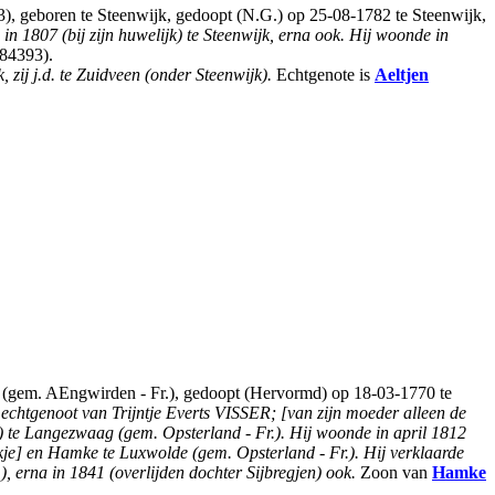
 geboren te Steenwijk, gedoopt (N.G.) op 25-08-1782 te Steenwijk,
in 1807 (bij zijn huwelijk) te Steenwijk, erna ook. Hij woonde in
 84393).
k, zij j.d. te Zuidveen (onder Steenwijk).
Echtgenote is
Aeltjen
gem. AEngwirden - Fr.), gedoopt (Hervormd) op 18-03-1770 te
 echtgenoot van Trijntje Everts VISSER; [van zijn moeder alleen de
jk) te Langezwaag (gem. Opsterland - Fr.). Hij woonde in april 1812
je] en Hamke te Luxwolde (gem. Opsterland - Fr.). Hij verklaarde
 erna in 1841 (overlijden dochter Sijbregjen) ook.
Zoon van
Hamke