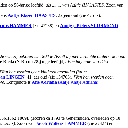
n op 56-jarige leeftijd,
als ........ van Aaltje [HA]ASJES.
Zoon van
e is
Aaltje Klasen
HAASJES
, 22 jaar oud (zie 47517).
cobs
HAMMER
(zie 47538) en
Annigje Pieters
SUURMOND
te was zij geboren ca 1804 te Asselt bij niet vermelde ouders; ik houd
e Breda (N.B.) op 28-jarige leeftijd,
als echtgenote van Dirk
[Van hen werden geen kinderen gevonden (bron:
van LINGEN
, 41 jaar oud (zie 134763),
[Van hen werden geen
we.
Echtgenote is
Afie Adriana
(Aafje,Aaltje Adriana)
56,1862,1869), geboren ca 1793 te Genemuiden, overleden op 18-
rtsluis).
Zoon van
Jacob Wolters
HAMMER
(zie 27424) en