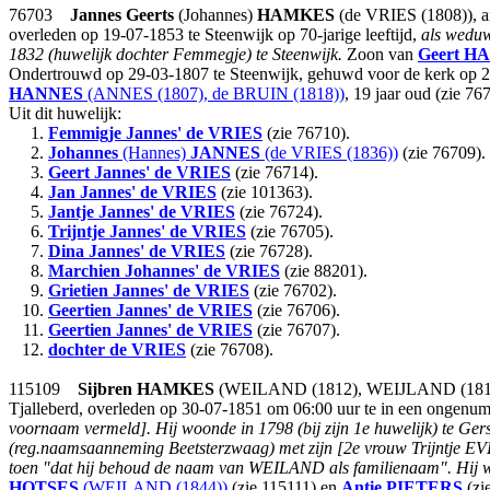
76703
Jannes Geerts
(Johannes)
HAMKES
(de VRIES (1808)), a
overleden op 19-07-1853 te Steenwijk op 70-jarige leeftijd,
als weduw
1832 (huwelijk dochter Femmegje) te Steenwijk.
Zoon van
Geert
HA
Ondertrouwd op 29-03-1807 te Steenwijk, gehuwd voor de kerk op 24-
HANNES
(ANNES (1807), de BRUIN (1818))
, 19 jaar oud (zie 76
Uit dit huwelijk:
1.
Femmigje Jannes'
de VRIES
(zie 76710).
2.
Johannes
(Hannes)
JANNES
(de VRIES (1836))
(zie 76709).
3.
Geert Jannes'
de VRIES
(zie 76714).
4.
Jan Jannes'
de VRIES
(zie 101363).
5.
Jantje Jannes'
de VRIES
(zie 76724).
6.
Trijntje Jannes'
de VRIES
(zie 76705).
7.
Dina Jannes'
de VRIES
(zie 76728).
8.
Marchien Johannes'
de VRIES
(zie 88201).
9.
Grietien Jannes'
de VRIES
(zie 76702).
10.
Geertien Jannes'
de VRIES
(zie 76706).
11.
Geertien Jannes'
de VRIES
(zie 76707).
12.
dochter
de VRIES
(zie 76708).
115109
Sijbren
HAMKES
(WEILAND (1812), WEIJLAND (1812)), 
Tjalleberd, overleden op 30-07-1851 om 06:00 uur te in een ongenumme
voornaam vermeld].
Hij woonde in 1798 (bij zijn 1e huwelijk) te Ge
(reg.naamsaanneming Beetsterzwaag) met zijn [2e vrouw Trijntje EVE
toen "dat hij behoud de naam van WEILAND als familienaam". Hij woon
HOTSES
(WEILAND (1844))
(zie 115111) en
Antie
PIETERS
(zi