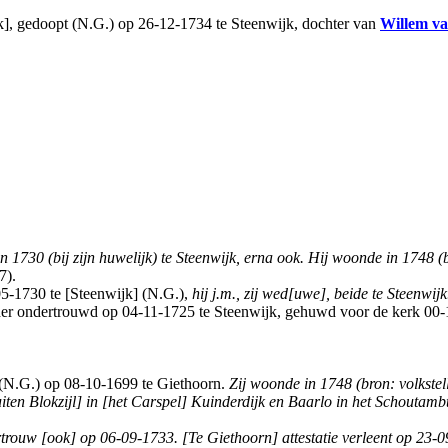
jk], gedoopt (N.G.) op 26-12-1734 te Steenwijk, dochter van
Willem
v
n 1730 (bij zijn huwelijk) te Steenwijk, erna ook. Hij woonde in 1748 (
7).
5-1730 te [Steenwijk] (N.G.),
hij j.m., zij wed[uwe], beide te Steenwijk
er ondertrouwd op 04-11-1725 te Steenwijk, gehuwd voor de kerk 00-
 (N.G.) op 08-10-1699 te Giethoorn.
Zij woonde in 1748 (bron: volkste
ten Blokzijl] in [het Carspel] Kuinderdijk en Baarlo in het Schoutamb
rtrouw [ook] op 06-09-1733. [Te Giethoorn] attestatie verleent op 23-