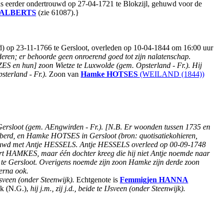
s eerder ondertrouwd op 27-04-1721 te Blokzijl, gehuwd voor de
ALBERTS
(zie 61087).}
 op 23-11-1766 te Gersloot, overleden op 10-04-1844 om 16:00 uur
ren; er behoorde geen onroerend goed tot zijn nalatenschap.
S en hun] zoon Wietze te Luxwolde (gem. Opsterland - Fr.). Hij
terland - Fr.).
Zoon van
Hamke
HOTSES
(WEILAND (1844))
 Gersloot (gem. AEngwirden - Fr.). [N.B. Er woonden tussen 1735 en
erd, en Hamke HOTSES in Gersloot (bron: quotisatiekohieren,
huwd met Antje HESSELS. Antje HESSELS overleed op 00-09-1748
t HAMKES, maar één dochter kreeg die hij niet Antje noemde naar
d te Gersloot. Overigens noemde zijn zoon Hamke zijn derde zoon
 erna ook.
Jsveen (onder Steenwijk).
Echtgenote is
Femmigjen
HANNA
jk (N.G.),
hij j.m., zij j.d., beide te IJsveen (onder Steenwijk).