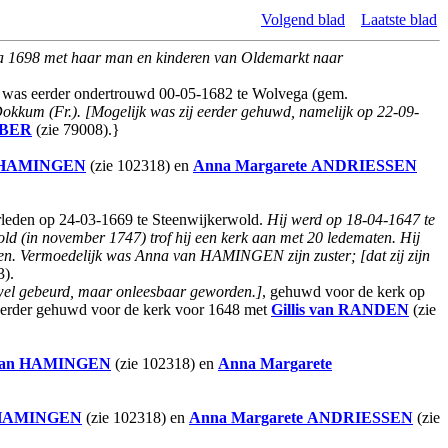
Volgend blad
Laatste blad
 ca 1698 met haar man en kinderen van Oldemarkt naar
j was eerder ondertrouwd 00-05-1682 te Wolvega (gem.
 Dokkum (Fr.). [Mogelijk was zij eerder gehuwd, namelijk op 22-09-
BER
(zie 79008).}
 HAMINGEN
(zie 102318) en
Anna Margarete
ANDRIESSEN
leden op 24-03-1669 te Steenwijkerwold.
Hij werd op 18-04-1647 te
old (in november 1747) trof hij een kerk aan met 20 ledematen. Hij
en. Vermoedelijk was Anna van HAMINGEN zijn zuster; [dat zij zijn
3).
 wel gebeurd, maar onleesbaar geworden.]
, gehuwd voor de kerk op
 eerder gehuwd voor de kerk voor 1648 met
Gillis
van RANDEN
(zie
van HAMINGEN
(zie 102318) en
Anna Margarete
 HAMINGEN
(zie 102318) en
Anna Margarete
ANDRIESSEN
(zie