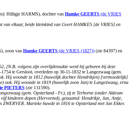
(n): Hilligje HARMS), dochter van
Hamke
GEERTS
(de VRIES
icht van elkaar, beide kleinkind van Geert HAMKES [de VRIES] en
S), zoon van
Hamke
GEERTS
(de VRIES (1827))
(zie 84397) en
752,
[N.B. volgens zijn overlijdensakte werd hij geboren bij deze
-1754 te Gersloot, overleden op 30-11-1832 te Langezwaag (gem.
ook. Hij woonde in 1812 (huwelijk dochter Hendrikjen) [vermoedelijk]
ke) ook. Hij woonde in 1819 (huwelijk zoon Jan) te Langezwaag, erna
ie
PIETERS
(zie 131590).
Langezwaag (gem. Opsterland - Fr.), zij te Terhorne (onder Akkrum
) vijf kinderen dopen (Hervormd), genaamd: Hendrikje, Jan, Antje,
rs ZWERVER. Marieke huwde in 1816 te Opsterland met Jan Ekkes