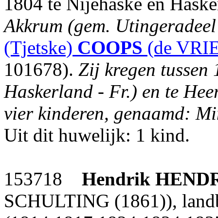
1804 te Nijehaske en Hask
Akkrum (gem. Utingeradeel -
(Tjetske)
COOPS
(de VRIE
101678).
Zij kregen tussen
Haskerland - Fr.) en te Hee
vier kinderen, genaamd: Mi
Uit dit huwelijk: 1 kind.
153718
Hendrik
HEND
SCHULTING (1861)), land