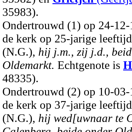
35983).
Ondertrouwd (1) op 24-12-
de kerk op 25-jarige leefti
(N.G.),
hij j.m., zij j.d., b
Oldemarkt.
Echtgenote is
H
48335).
Ondertrouwd (2) op 10-03-
de kerk op 37-jarige leefti
(N.G.),
hij wed[uwnaar te O
Calenberg, beide onder Ol