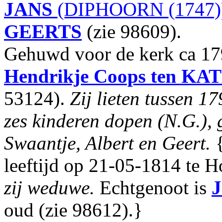
JANS
(DIPHOORN (1747)
GEERTS
(zie 98609).
Gehuwd voor de kerk ca 17
Hendrikje Coops
ten KA
53124).
Zij lieten tussen 1
zes kinderen dopen (N.G.), 
Swaantje, Albert en Geert.
{
leeftijd op 21-05-1814 te 
zij weduwe.
Echtgenoot is
J
oud (zie 98612).}