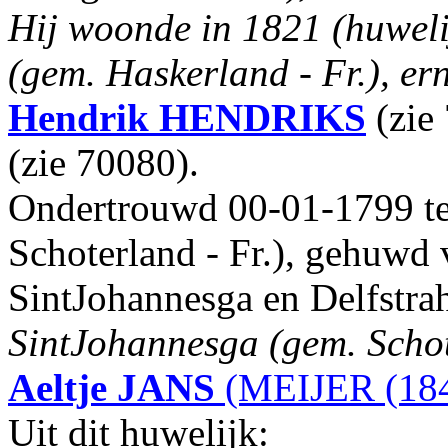
Hij woonde in 1821 (huweli
(gem. Haskerland - Fr.), er
Hendrik
HENDRIKS
(zie
(zie 70080).
Ondertrouwd 00-01-1799 te
Schoterland - Fr.), gehuwd
SintJohannesga en Delfstr
SintJohannesga (gem. Schote
Aeltje
JANS
(MEIJER (184
Uit dit huwelijk: