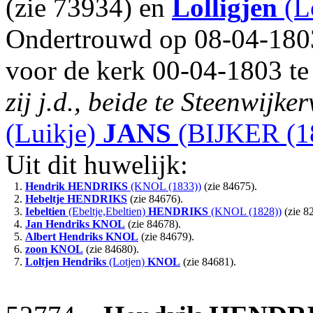
(zie 73934) en
Lolligjen
(L
Ondertrouwd op 08-04-1803
voor de kerk 00-04-1803 te
zij j.d., beide te Steenwijke
(Luikje)
JANS
(BIJKER (1
Uit dit huwelijk:
1.
Hendrik
HENDRIKS
(KNOL (1833))
(zie 84675).
2.
Hebeltje
HENDRIKS
(zie 84676).
3.
Iebeltien
(Ebeltje,Ebeltien)
HENDRIKS
(KNOL (1828))
(zie 8
4.
Jan Hendriks
KNOL
(zie 84678).
5.
Albert Hendriks
KNOL
(zie 84679).
6.
zoon
KNOL
(zie 84680).
7.
Loltjen Hendriks
(Lotjen)
KNOL
(zie 84681).