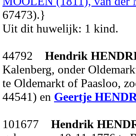
MOOLEN (1811), van der
67473).}
Uit dit huwelijk: 1 kind.
44792
Hendrik
HENDR
Kalenberg, onder Oldemark
te Oldemarkt of Paasloo, z
44541) en
Geertje
HENDR
101677
Hendrik
HEND