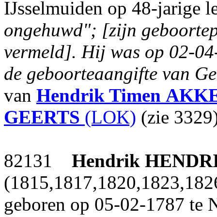
IJsselmuiden op 48-jarige le
ongehuwd"; [zijn geboortep
vermeld].
Hij was op 02-04-
de geboorteaangifte van 
van
Hendrik Timen
AKK
GEERTS
(LOK)
(zie 3329)
82131
Hendrik
HENDR
(1815,1817,1820,1823,182
geboren op 05-02-1787 te N