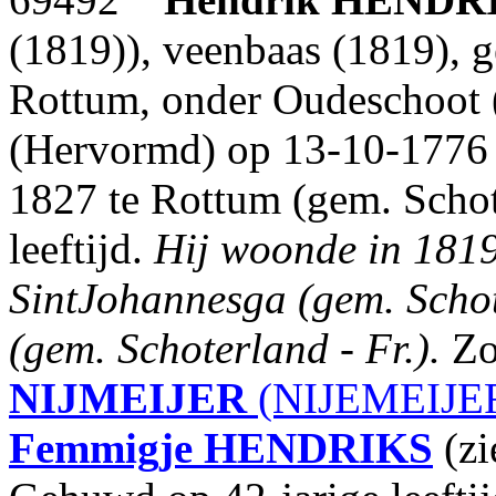
(1819)), veenbaas (1819), 
Rottum, onder Oudeschoot (
(Hervormd) op 13-10-1776 
1827 te Rottum (gem. Schote
leeftijd.
Hij woonde in 1819 
SintJohannesga (gem. Schote
(gem. Schoterland - Fr.).
Zo
NIJMEIJER
(NIJEMEIJER
Femmigje
HENDRIKS
(zi