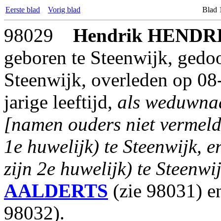
Eerste blad
Vorig blad
Blad 
98029
Hendrik
HENDR
geboren te Steenwijk, gedo
Steenwijk, overleden op 08
jarige leeftijd,
als weduwna
[namen ouders niet vermeld
1e huwelijk) te Steenwijk, 
zijn 2e huwelijk) te Steenwij
AALDERTS
(zie 98031) 
98032).