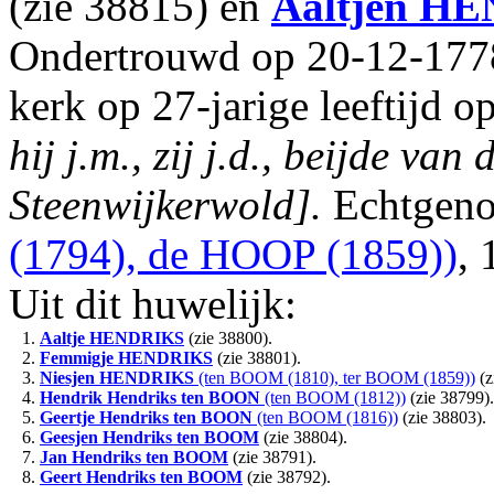
(zie 38815) en
Aaltjen
HE
Ondertrouwd op 20-12-1778
kerk op 27-jarige leeftijd o
hij j.m., zij j.d., beijde va
Steenwijkerwold].
Echtgeno
(1794), de HOOP (1859))
, 
Uit dit huwelijk:
1.
Aaltje
HENDRIKS
(zie 38800).
2.
Femmigje
HENDRIKS
(zie 38801).
3.
Niesjen
HENDRIKS
(ten BOOM (1810), ter BOOM (1859))
(z
4.
Hendrik Hendriks
ten BOON
(ten BOOM (1812))
(zie 38799).
5.
Geertje Hendriks
ten BOON
(ten BOOM (1816))
(zie 38803).
6.
Geesjen Hendriks
ten BOOM
(zie 38804).
7.
Jan Hendriks
ten BOOM
(zie 38791).
8.
Geert Hendriks
ten BOOM
(zie 38792).