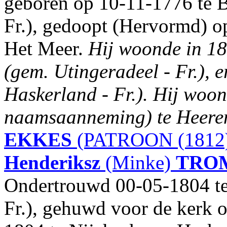
geboren op 10-11-1776 te B
Fr.), gedoopt (Hervormd) o
Het Meer.
Hij woonde in 180
(gem. Utingeradeel - Fr.), 
Haskerland - Fr.). Hij woon
naamsaanneming) te Heeren
EKKES
(PATROON (1812
Henderiksz
(Minke)
TRO
Ondertrouwd 00-05-1804 te
Fr.), gehuwd voor de kerk o