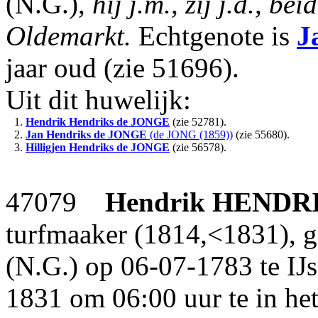
(N.G.),
hij j.m., zij j.d., b
Oldemarkt.
Echtgenote is
J
jaar oud (zie 51696).
Uit dit huwelijk:
1.
Hendrik Hendriks
de JONGE
(zie 52781).
2.
Jan Hendriks
de JONGE
(de JONG (1859))
(zie 55680).
3.
Hilligjen Hendriks
de JONGE
(zie 56578).
47079
Hendrik
HENDR
turfmaaker (1814,<1831), g
(N.G.) op 06-07-1783 te IJ
1831 om 06:00 uur te in het