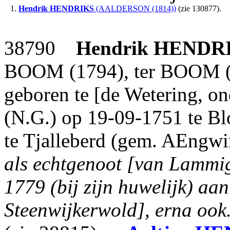
1.
Hendrik
HENDRIKS
(AALDERSON (1814))
(zie 130877).
38790
Hendrik
HENDR
BOOM (1794), ter BOOM (1
geboren te [de Wetering, o
(N.G.) op 19-09-1751 te Bl
te Tjalleberd (gem. AEngwird
als echtgenoot [van Lammi
1779 (bij zijn huwelijk) aa
Steenwijkerwold], erna ook