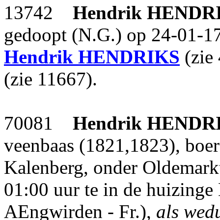
13742
Hendrik
HENDR
gedoopt (N.G.) op 24-01-17
Hendrik
HENDRIKS
(zie
(zie 11667).
70081
Hendrik
HENDR
veenbaas (1821,1823), boer
Kalenberg, onder Oldemark
01:00 uur te in de huizinge
AEngwirden - Fr.),
als wed