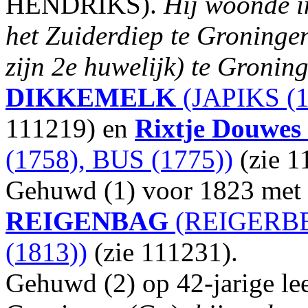
HENDRIKS).
Hij woonde i
het Zuiderdiep te Groningen
zijn 2e huwelijk) te Gronin
DIKKEMELK
(JAPIKS (1
111219) en
Rixtje Douwes
(1758), BUS (1775))
(zie 1
Gehuwd (1) voor 1823 met
REIGENBAG
(REIGERBE
(1813))
(zie 111231).
Gehuwd (2) op 42-jarige lee