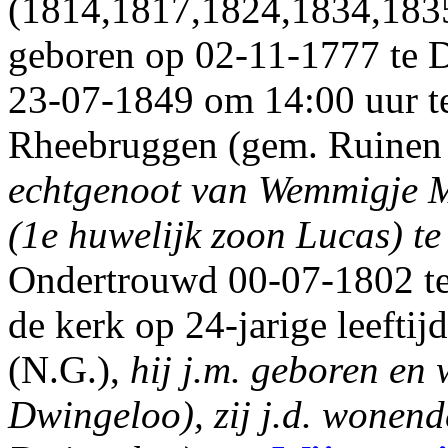
(1814,1817,1824,1834,183
geboren op 02-11-1777 te D
23-07-1849 om 14:00 uur te 
Rheebruggen (gem. Ruinen - 
echtgenoot van Wemmigje
(1e huwelijk zoon Lucas) te
Ondertrouwd 00-07-1802 te
de kerk op 24-jarige leefti
(N.G.),
hij j.m. geboren en
Dwingeloo), zij j.d. wonend