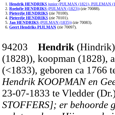
1.
Hendrik
HENDRIKS
junior (PIJLMAN (1821), PIJLEMAN (1
2.
Roelofje
HENDRIKS
(PIJLMAN (1823))
(zie 70088).
3.
Pieterdje
HENDRIKS
(zie 70100).
4.
Pieterdje
HENDRIKS
(zie 70101).
5.
Jan
HENDRIKS
(PIJLMAN (1835))
(zie 70083).
6.
Geert Hendriks
PIJLMAN
(zie 70097).
94203
Hendrik
(Hindrik
(1828)), koopman (1828), a
(<1833), geboren ca 1766 t
Hendrik KOOPMAN en Gee
23-07-1833 te Vledder (Dr.
STOFFERS]; er behoorde ge