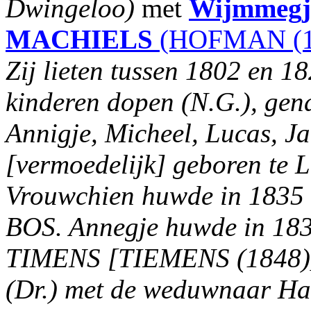
Dwingeloo)
met
Wijmmegj
MACHIELS
(HOFMAN (1
Zij lieten tussen 1802 en 1
kinderen dopen (N.G.), ge
Annigje, Micheel, Lucas, Ja
[vermoedelijk] geboren te 
Vrouwchien huwde in 1835 
BOS. Annegje huwde in 1834
TIMENS [TIEMENS (1848)] 
(Dr.) met de weduwnaar H