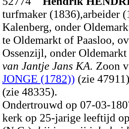
52774
Hendrik
HENDR
turfmaker (1836),arbeider 
Kalenberg, onder Oldemark
te Oldemarkt of Paasloo, o
Ossenzijl, onder Oldemarkt 
van Jantje Jans KA.
Zoon 
JONGE (1782))
(zie 47911
(zie 48335).
Ondertrouwd op 07-03-1807
kerk op 25-jarige leeftijd 