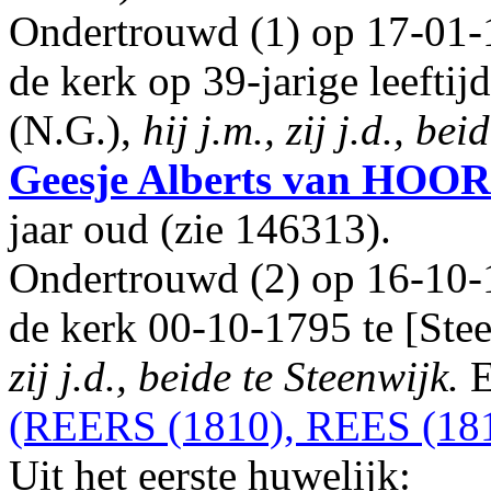
Ondertrouwd (1) op 17-01-
de kerk op 39-jarige leefti
(N.G.),
hij j.m., zij j.d., be
Geesje Alberts
van HOO
jaar oud (zie 146313).
Ondertrouwd (2) op 16-10-
de kerk 00-10-1795 te [Ste
zij j.d., beide te Steenwijk.
E
(REERS (1810), REES (18
Uit het eerste huwelijk: