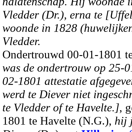
nalatenschap.
Hij woonde in
Vledder (Dr.), erna te [Uffe
woonde in 1828 (huwelijken
Vledder.
Ondertrouwd 00-01-1801 te
was de ondertrouw op 25-0
02-1801 attestatie afgegev
werd te Diever niet ingesch
te Vledder of te Havelte.]
, 
1801 te Havelte (N.G.),
hij 