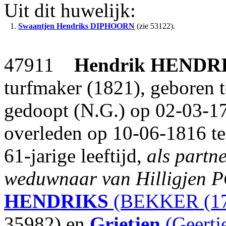
Uit dit huwelijk:
1.
Swaantjen Hendriks
DIPHOORN
(zie 53122).
47911
Hendrik
HENDR
turfmaker (1821), geboren 
gedoopt (N.G.) op 02-03-17
overleden op 10-06-1816 t
61-jarige leeftijd,
als partn
weduwnaar van Hilligjen 
HENDRIKS
(BEKKER (176
35982) en
Grietjen
(Geertj