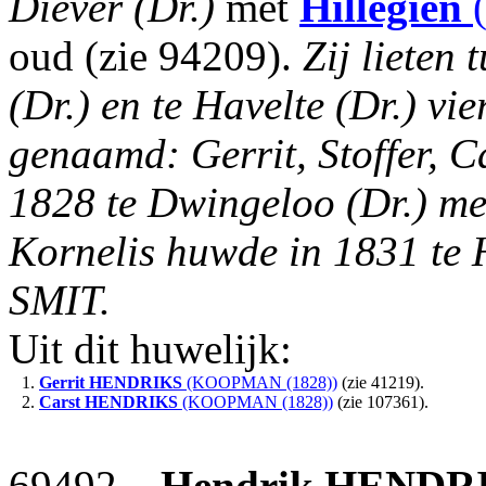
Diever (Dr.)
met
Hillegien
(
oud (zie 94209).
Zij lieten
(Dr.) en te Havelte (Dr.) vi
genaamd: Gerrit, Stoffer, C
1828 te Dwingeloo (Dr.) m
Kornelis huwde in 1831 te 
SMIT.
Uit dit huwelijk:
1.
Gerrit
HENDRIKS
(KOOPMAN (1828))
(zie 41219).
2.
Carst
HENDRIKS
(KOOPMAN (1828))
(zie 107361).
69492
Hendrik
HENDR