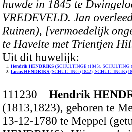
huwde in 1845 te Dwingeloo
VREDEVELD. Jan overleed 
Ruinen), [vermoedelijk on
te Havelte met Trientjen H
Uit dit huwelijk:
1.
Hendrik
HENDRIKS
(SCHULTINGE (1845), SCHULTING (
2.
Lucas
HENDRIKS
(SCHULTING (1842), SCHULTINGE (18
111230
Hendrik
HENDR
(1813,1823), geboren te Me
13-12-1780 te Meppel (getui