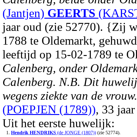
(Jantjen)
GEERTS
(KARST
jaar oud (zie 52770). {Zij 
1788 te Oldemarkt, gehuwd 
leeftijd op 15-02-1789 te 
Calenberg, onder Oldemarkt,
Calenberg. N.B. Dit huweli
wegens ziekte van de vrouw
(POEPJEN (1789))
, 33 jaa
Uit het eerste huwelijk:
1.
Hendrik
HENDRIKS
(de JONGE (1807))
(zie 52774).