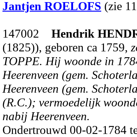
Jantjen
ROELOFS
(zie 11
147002
Hendrik
HEND
(1825)), geboren ca 1759,
z
TOPPE.
Hij woonde in 1784 
Heerenveen (gem. Schoterland
Heerenveen (gem. Schoterlan
(R.C.); vermoedelijk woonde
nabij Heerenveen.
Ondertrouwd 00-02-1784 te