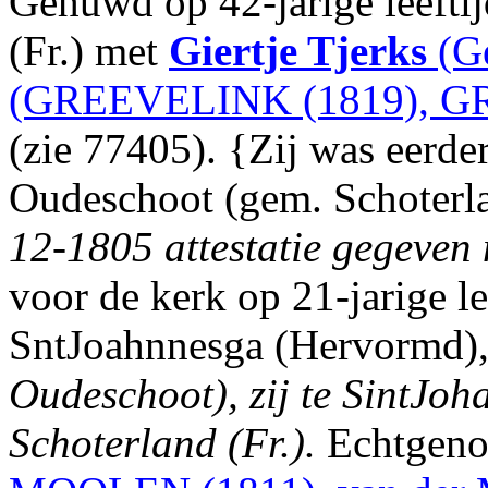
Gehuwd op 42-jarige leefti
(Fr.) met
Giertje Tjerks
(Ge
(GREEVELINK (1819), G
(zie 77405). {Zij was eerd
Oudeschoot (gem. Schoterla
12-1805 attestatie gegeven
voor de kerk op 21-jarige l
SntJoahnnesga (Hervormd)
Oudeschoot), zij te SintJoh
Schoterland (Fr.).
Echtgeno