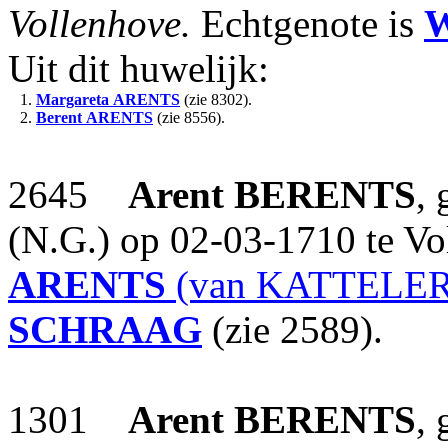
Vollenhove.
Echtgenote is
W
Uit dit huwelijk:
1.
Margareta
ARENTS
(zie 8302).
2.
Berent
ARENTS
(zie 8556).
2645
Arent
BERENTS
,
(N.G.) op 02-03-1710 te V
ARENTS
(van KATTELER
SCHRAAG
(zie 2589).
1301
Arent
BERENTS
,