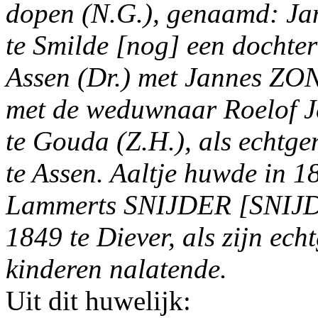
dopen (N.G.), genaamd: Jan
te Smilde [nog] een dochter
Assen (Dr.) met Jannes ZO
met de weduwnaar Roelof J
te Gouda (Z.H.), als echt
te Assen. Aaltje huwde in 1
Lammerts SNIJDER [SNIJDE
1849 te Diever, als zijn ech
kinderen nalatende.
Uit dit huwelijk: