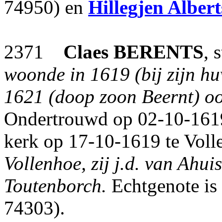
74950) en
Hillegjen Albert
2371
Claes
BERENTS
, 
woonde in 1619 (bij zijn hu
1621 (doop zoon Beernt) oo
Ondertrouwd op 02-10-1619
kerk op 17-10-1619 te Voll
Vollenhoe, zij j.d. van Ahu
Toutenborch.
Echtgenote is
74303).