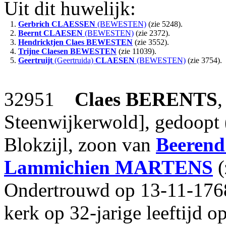
Uit dit huwelijk:
1.
Gerbrich
CLAESSEN
(BEWESTEN)
(zie 5248).
2.
Beernt
CLAESEN
(BEWESTEN)
(zie 2372).
3.
Hendricktjen Claes
BEWESTEN
(zie 3552).
4.
Trijne Claesen
BEWESTEN
(zie 11039).
5.
Geertruijt
(Geertruida)
CLAESEN
(BEWESTEN)
(zie 3754).
32951
Claes
BERENTS
,
Steenwijkerwold], gedoopt 
Blokzijl, zoon van
Beerend
Lammichien
MARTENS
(
Ondertrouwd op 13-11-1768
kerk op 32-jarige leeftijd o