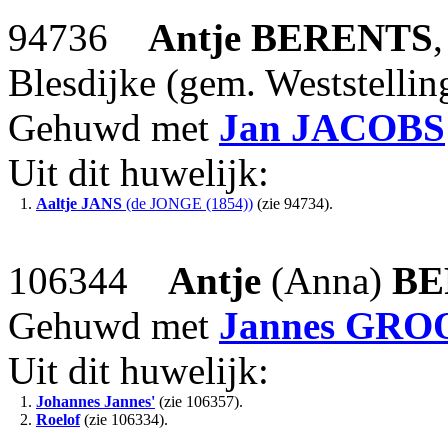
94736
Antje
BERENTS
Blesdijke (gem. Weststelling
Gehuwd met
Jan
JACOBS
Uit dit huwelijk:
1.
Aaltje
JANS
(de JONGE (1854))
(zie 94734).
106344
Antje
(Anna)
BE
Gehuwd met
Jannes
GRO
Uit dit huwelijk:
1.
Johannes Jannes'
(zie 106357).
2.
Roelof
(zie 106334).