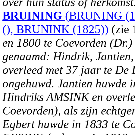
over hun status of herkomst
BRUINING
(BRUNING (1
(), BRUNINK (1825))
(zie
en 1800 te Coevorden (Dr.) 
genaamd: Hindrik, Jantien,
overleed met 37 jaar te De
ongehuwd. Jantien huwde i
Hindriks AMSINK en overlee
Coevorden), als zijn echtge
Egbert huwde in 1833 te Co