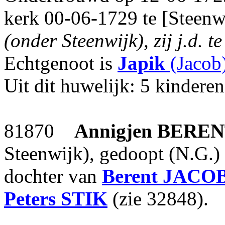
kerk 00-06-1729 te [Steenw
(onder Steenwijk), zij j.d. 
Echtgenoot is
Japik
(Jacob
Uit dit huwelijk: 5 kinderen
81870
Annigjen
BEREN
Steenwijk), gedoopt (N.G.)
dochter van
Berent
JACO
Peters
STIK
(zie 32848).