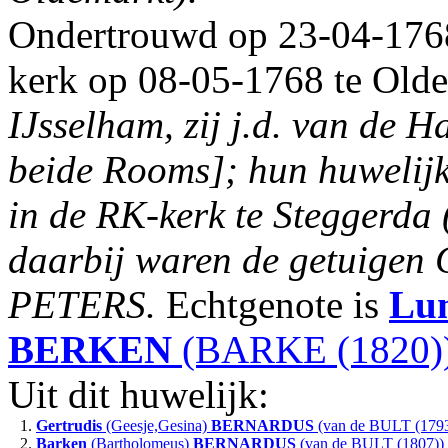
Ondertrouwd op 23-04-1768
kerk op 08-05-1768 te Old
IJsselham, zij j.d. van de 
beide Rooms]; hun huwelij
in de RK-kerk te Steggerda (
daarbij waren de getuigen
PETERS.
Echtgenote is
Lu
BERKEN
(BARKE (1820)
Uit dit huwelijk:
1.
Gertrudis
(Geesje,Gesina)
BERNARDUS
(van de BULT (1793
2.
Barken
(Bartholomeus)
BERNARDUS
(van de BULT (1807))