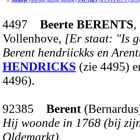
3.
Meintje
(Mientje,Mintje,Mijntje)
JACOBS
(KUPEERUS (1816)
4497
Beerte
BERENTS
,
Vollenhove,
[Er staat: "Is 
Berent hendriickks en Arent
HENDRICKS
(zie 4495) 
4496).
92385
Berent
(Bernardus
Hij woonde in 1768 (bij zij
Oldemarkt).