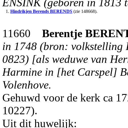
ENSINK (geboren in 1813 t
1.
Hindrikjen Berends
BERENDS
(zie 148668).
11660
Berentje
BEREN
in 1748 (bron: volkstelling
0823) [als weduwe van He
Harmine in [het Carspel] B
Volenhove.
Gehuwd voor de kerk ca 1
10227).
Uit dit huwelijk: