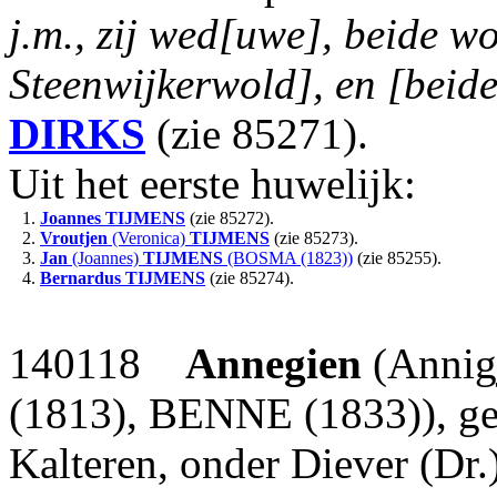
j.m., zij wed[uwe], beide w
Steenwijkerwold], en [beid
DIRKS
(zie 85271).
Uit het eerste huwelijk:
1.
Joannes
TIJMENS
(zie 85272).
2.
Vroutjen
(Veronica)
TIJMENS
(zie 85273).
3.
Jan
(Joannes)
TIJMENS
(BOSMA (1823))
(zie 85255).
4.
Bernardus
TIJMENS
(zie 85274).
140118
Annegien
(Annig
(1813), BENNE (1833)), ge
Kalteren, onder Diever (Dr.