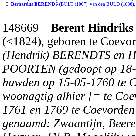
3.
Bernardus
BERENDS
(BULT (1807), van den BULD (1838), 
148669
Berent Hindriks
(<1824), geboren te Coevor
(Hendrik) BERENDTS en Hin
POORTEN (gedoopt op 18-03
huwden op 15-05-1760 te Coe
woonagtig alhier [= te Coev
1761 en 1769 te Coevorden 
genaamd: Zwaantijn, Beere