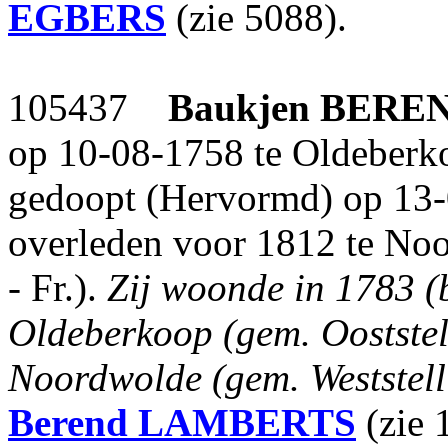
EGBERS
(zie 5088).
105437
Baukjen
BERE
op 10-08-1758 te Oldeberkoo
gedoopt (Hervormd) op 13-
overleden voor 1812 te Noo
- Fr.).
Zij woonde in 1783 (b
Oldeberkoop (gem. Ooststell
Noordwolde (gem. Weststelli
Berend
LAMBERTS
(zie 