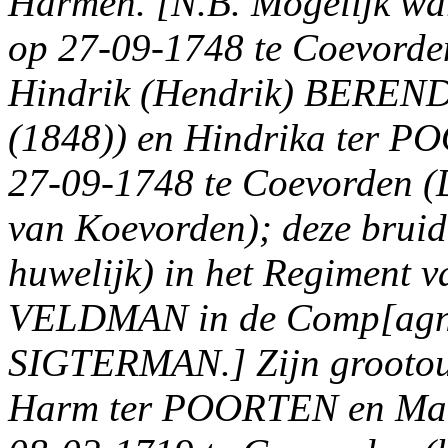
Harmen. [N.B. Mogelijk war
op 27-09-1748 te Coevorden
Hindrik (Hendrik) BEREND
(1848)) en Hindrika ter P
27-09-1748 te Coevorden (Dr.
van Koevorden); deze bruid
huwelijk) in het Regiment v
VELDMAN in de Comp[agnie
SIGTERMAN.] Zijn grootou
Harm ter POORTEN en Mar