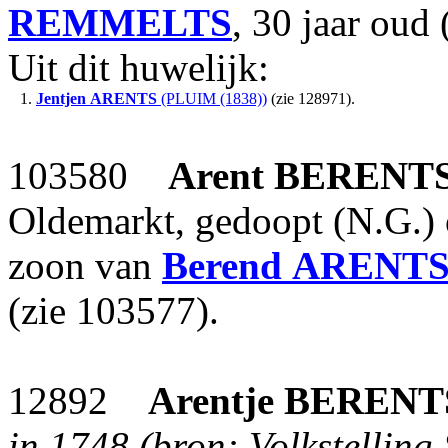
REMMELTS
, 30 jaar oud
Uit dit huwelijk:
1.
Jentjen
ARENTS
(PLUIM (1838))
(zie 128971).
103580
Arent
BERENT
Oldemarkt, gedoopt (N.G.)
zoon van
Berend
ARENT
(zie 103577).
12892
Arentje
BERENT
in 1748 (bron: Volkstelling