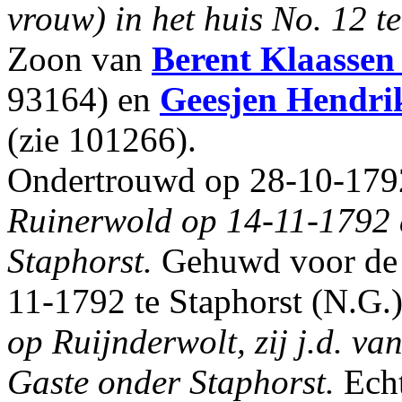
vrouw) in het huis No. 12 te
Zoon van
Berent Klaassen
93164) en
Geesjen Hendri
(zie 101266).
Ondertrouwd op 28-10-1792
Ruinerwold op 14-11-1792 a
Staphorst.
Gehuwd voor de k
11-1792 te Staphorst (N.G.
op Ruijnderwolt, zij j.d. v
Gaste onder Staphorst.
Echt