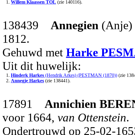
1.
Willem Klaassen
TOL
(zie 140116).
138439
Annegien
(Anje
1812.
Gehuwd met
Harke
PESM
Uit dit huwelijk:
1.
Hinderk Harkes
(Hendrik Arkes) (PESTMAN (1870))
(zie 138
2.
Annegje Harkes
(zie 138441).
17891
Annichien
BERE
voor 1664,
van Ottenstein
.
Ondertrouwd op 25-02-1653