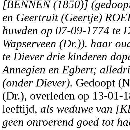
[BENNEN (1850)] (gedoopt 
en Geertruit (Geertje) RO
huwden op 07-09-1774 te Diev
Wapserveen (Dr.)). haar oud
te Diever drie kinderen dop
Annegien en Egbert; alledri
(onder Diever).
Gedoopt (N.
(Dr.), overleden op 13-01-1
leeftijd,
als weduwe van [K
geen onroerend goed tot ha