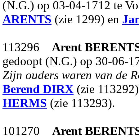
(N.G.) op 03-04-1712 te V
ARENTS
(zie 1299) en
Jan
113296
Arent
BERENT
gedoopt (N.G.) op 30-06-1
Zijn ouders waren van de 
Berend
DIRX
(zie 113292
HERMS
(zie 113293).
101270
Arent
BERENT