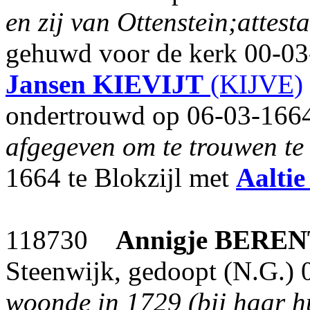
en zij van Ottenstein;attes
gehuwd voor de kerk 00-0
Jansen
KIEVIJT
(KIJVE)
ondertrouwd op 06-03-1664
afgegeven om te trouwen te 
1664 te Blokzijl met
Aaltie
118730
Annigje
BEREN
Steenwijk, gedoopt (N.G.) 
woonde in 1729 (bij haar h