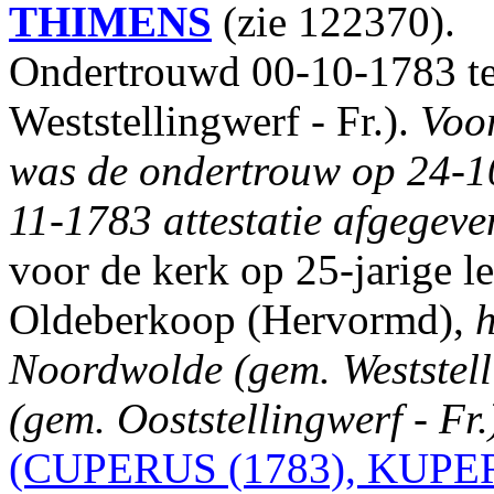
THIMENS
(zie 122370).
Ondertrouwd 00-10-1783 t
Weststellingwerf - Fr.).
Voo
was de ondertrouw op 24-1
11-1783 attestatie afgegev
voor de kerk op 25-jarige l
Oldeberkoop (Hervormd),
h
Noordwolde (gem. Weststelli
(gem. Ooststellingwerf - Fr.
(CUPERUS (1783), KUPER