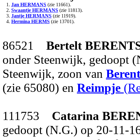
1.
Jan
HERMANS
(zie 11661).
2.
Swaantje
HERMANS
(zie 11813).
3.
Jantje
HERMANS
(zie 11919).
4.
Hermina
HERMS
(zie 13701).
86521
Bertelt
BERENT
onder Steenwijk, gedoopt (
Steenwijk, zoon van
Beren
(zie 65080) en
Reimpje
(Re
111753
Catarina
BERE
gedoopt (N.G.) op 20-11-1