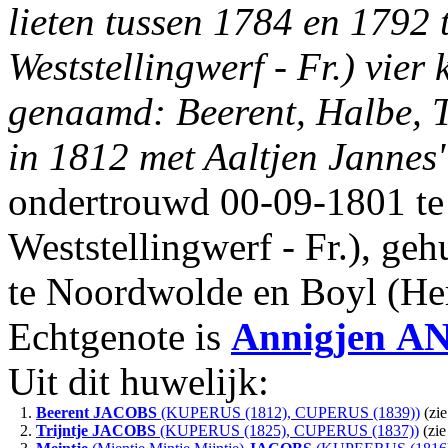
lieten tussen 1784 en 1792
Weststellingwerf - Fr.) vie
genaamd: Beerent, Halbe, T
in 1812 met Aaltjen Jann
ondertrouwd 00-09-1801 t
Weststellingwerf - Fr.), g
te Noordwolde en Boyl (H
Echtgenote is
Annigjen
AN
Uit dit huwelijk:
1.
Beerent
JACOBS
(KUPERUS (1812), CUPERUS (1839))
(zie
2.
Trijntje
JACOBS
(KUPERUS (1825), CUPERUS (1837))
(zie