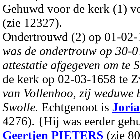
Gehuwd voor de kerk (1) v
(zie 12327).
Ondertrouwd (2) op 01-02-
was de ondertrouw op 30-0
attestatie afgegeven om te 
de kerk op 02-03-1658 te Z
van Vollenhoo, zij weduwe 
Swolle.
Echtgenoot is
Jori
4276). {Hij was eerder geh
Geertjen
PIETERS
(zie 80