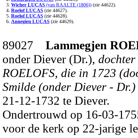
3.
Wicher
LUCAS
(van RAALTE (1806))
(zie 44622).
4.
Roelof
LUCAS
(zie 44627).
5.
Roelof
LUCAS
(zie 44628).
6.
Annegien
LUCAS
(zie 44629).
89027
Lammegjen
ROE
onder Diever (Dr.),
dochter
ROELOFS, die in 1723 (doop
Smilde (onder Diever - Dr.
21-12-1732 te Diever.
Ondertrouwd op 16-03-1755
voor de kerk op 22-jarige l