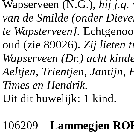
Wapserveen (N.G.),
hij j.g.
van de Smilde (onder Diever
te Wapsterveen].
Echtgenoo
oud (zie 89026).
Zij lieten
Wapserveen (Dr.) acht kind
Aeltjen, Trientjen, Jantijn, 
Times en Hendrik.
Uit dit huwelijk: 1 kind.
106209
Lammegjen
RO