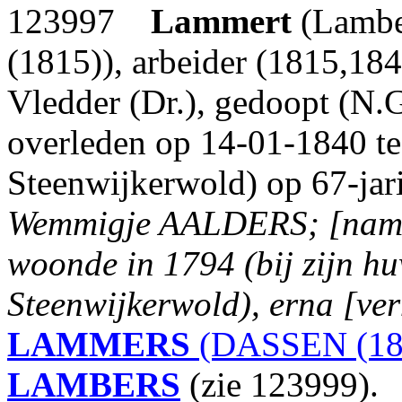
123997
Lammert
(Lambe
(1815)), arbeider (1815,184
Vledder (Dr.), gedoopt (N.
overleden op 14-01-1840 t
Steenwijkerwold) op 67-jari
Wemmigje AALDERS; [namen
woonde in 1794 (bij zijn hu
Steenwijkerwold), erna [ver
LAMMERS
(DASSEN (18
LAMBERS
(zie 123999).