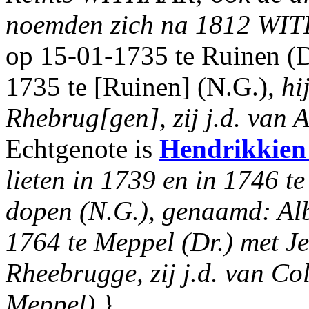
noemden zich na 1812 WI
op 15-01-1735 te Ruinen (D
1735 te [Ruinen] (N.G.),
hi
Rhebrug[gen], zij j.d. van 
Echtgenote is
Hendrikkien
lieten in 1739 en in 1746 t
dopen (N.G.), genaamd: Alb
1764 te Meppel (Dr.) met Je
Rheebrugge, zij j.d. van Co
Meppel).
}