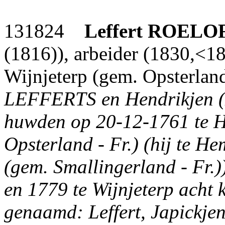
131824
Leffert
ROELO
(1816)), arbeider (1830,<1
Wijnjeterp (gem. Opsterland
LEFFERTS en Hendrikjen 
huwden op 20-12-1761 te H
Opsterland - Fr.) (hij te He
(gem. Smallingerland - Fr.))
en 1779 te Wijnjeterp acht
genaamd: Leffert, Japickje