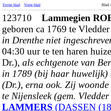
Eerste blad
Vorig blad
Blad 
123710
Lammegien
RO
geboren ca 1769 te Vledder
in Drenthe niet ingeschreve
04:30 uur te ten haren huiz
Dr.),
als echtgenote van B
in 1789 (bij haar huwelijk)
(Dr.), erna ook. Zij woonde
te Nijensleek (gem. Vledder 
LAMMERS
(DASSEN (18