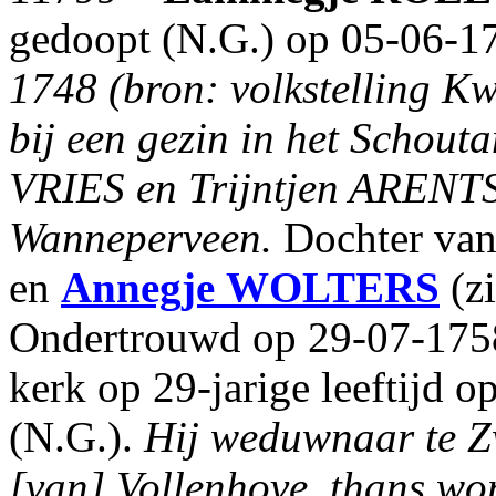
gedoopt (N.G.) op 05-06-1
1748 (bron: volkstelling Kwa
bij een gezin in het Schouta
VRIES en Trijntjen ARENTS 
Wanneperveen.
Dochter va
en
Annegje
WOLTERS
(zi
Ondertrouwd op 29-07-1758
kerk op 29-jarige leeftijd 
(N.G.).
Hij weduwnaar te Zwa
[van] Vollenhove, thans wo