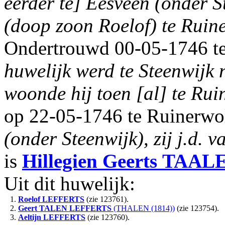
eerder te] Eesveen (onder 
(doop zoon Roelof) te Ruin
Ondertrouwd 00-05-1746 te
huwelijk werd te Steenwijk 
woonde hij toen [al] te Rui
op 22-05-1746 te Ruinerwo
(onder Steenwijk), zij j.d. v
is
Hillegien Geerts
TAAL
Uit dit huwelijk:
1.
Roelof
LEFFERTS
(zie 123761).
2.
Geert TALEN
LEFFERTS
(THALEN (1814))
(zie 123754).
3.
Aeltijn
LEFFERTS
(zie 123760).