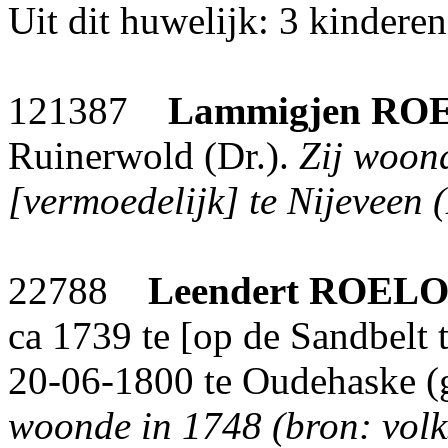
Uit dit huwelijk: 3 kinderen
121387
Lammigjen
RO
Ruinerwold (Dr.).
Zij woond
[vermoedelijk] te Nijeveen (
22788
Leendert
ROELO
ca 1739 te [op de Sandbelt
20-06-1800 te Oudehaske (g
woonde in 1748 (bron: volks