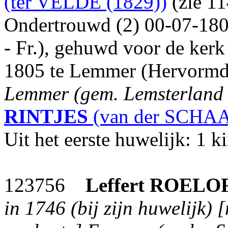
(ter VELDE (1829))
(zie 11
Ondertrouwd (2) 00-07-180
- Fr.), gehuwd voor de kerk 
1805 te Lemmer (Hervormd
Lemmer (gem. Lemsterland -
RINTJES
(van der SCHAA
Uit het eerste huwelijk: 1 k
123756
Leffert
ROELO
in 1746 (bij zijn huwelijk) 