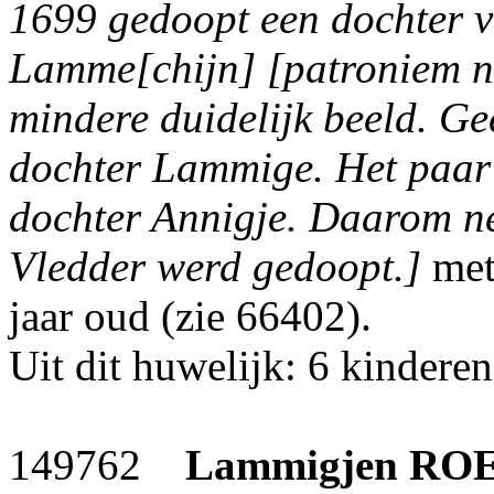
1699 gedoopt een dochter
Lamme[chijn] [patroniem nie
mindere duidelijk beeld. G
dochter Lammige. Het paar 
dochter Annigje. Daarom ne
Vledder werd gedoopt.]
me
jaar oud (zie 66402).
Uit dit huwelijk: 6 kinderen
149762
Lammigjen
RO