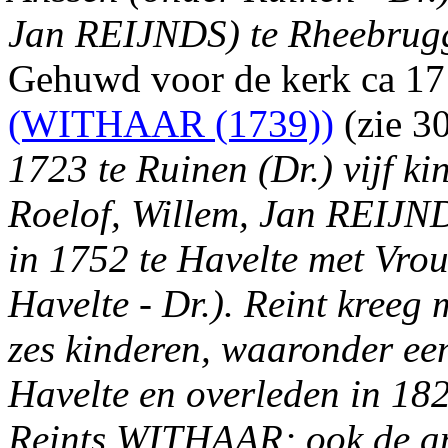
Jan REIJNDS) te Rheebrugge
Gehuwd voor de kerk ca 1
(WITHAAR (1739))
(zie 3
1723 te Ruinen (Dr.) vijf k
Roelof, Willem, Jan REIJND
in 1752 te Havelte met Vro
Havelte - Dr.). Reint kreeg
zes kinderen, waaronder ee
Havelte en overleden in 18
Reints WITHAAR; ook de an