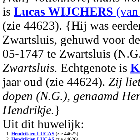
is
Lucas
WIJCHERS
(van
(zie 44623). {Hij was eerd
Zwartsluis, gehuwd voor de 
05-1747 te Zwartsluis (N.G
Zwartsluis.
Echtgenote is
K
jaar oud (zie 44624).
Zij li
dopen (N.G.), genaamd Hen
Hendrikje.
}
Uit dit huwelijk:
1.
Hendrikjen
LUCAS
(zie 44625).
2.
Hendrikjen
LUCAS
(zie 44626).