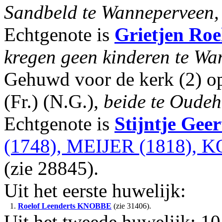
Sandbeld te Wanneperveen, z
Echtgenote is
Grietjen Roe
kregen geen kinderen te Wa
Gehuwd voor de kerk (2) o
(Fr.) (N.G.),
beide te Oudeh
Echtgenote is
Stijntje Geer
(1748), MEIJER (1818), 
(zie 28845).
Uit het eerste huwelijk:
1.
Roelof Leenderts
KNOBBE
(zie 31406).
Uit het tweede huwelijk: 10