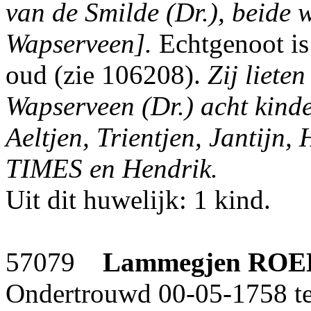
van de Smilde (Dr.), beide 
Wapserveen].
Echtgenoot i
oud (zie 106208).
Zij liete
Wapserveen (Dr.) acht kind
Aeltjen, Trientjen, Jantijn, 
TIMES en Hendrik.
Uit dit huwelijk: 1 kind.
57079
Lammegjen
ROE
Ondertrouwd 00-05-1758 te