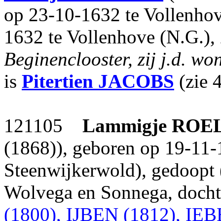
op 23-10-1632 te Vollenho
1632 te Vollenhove (N.G.),
Beginenclooster, zij j.d. w
is
Pitertien
JACOBS
(zie 
121105
Lammigje
ROE
(1868)), geboren op 19-11
Steenwijkerwold), gedoopt
Wolvega en Sonnega, doch
(1800), IJBEN (1812), IEB