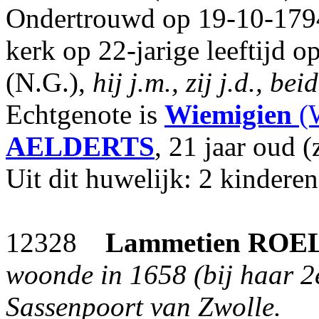
Ondertrouwd op 19-10-1794
kerk op 22-jarige leeftijd 
(N.G.),
hij j.m., zij j.d., b
Echtgenote is
Wiemigien
(
AELDERTS
, 21 jaar oud (
Uit dit huwelijk: 2 kinderen
12328
Lammetien
ROE
woonde in 1658 (bij haar 2e
Sassenpoort van Zwolle.