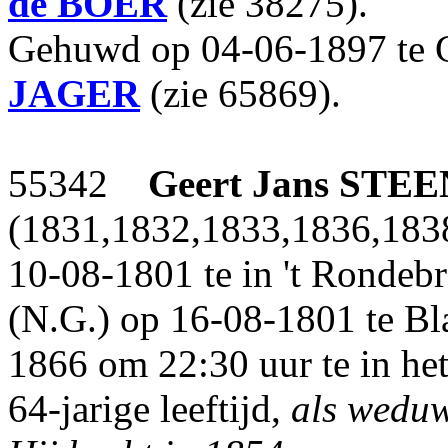
de BOER
(zie 38275).
Gehuwd op 04-06-1897 te 
JAGER
(zie 65869).
55342
Geert Jans
STEE
(1831,1832,1833,1836,183
10-08-1801 te in 't Rondeb
(N.G.) op 16-08-1801 te B
1866 om 22:30 uur te in he
64-jarige leeftijd,
als wedu