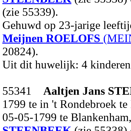
(zie 55339).
Gehuwd op 23-jarige leefti
Meijnen
ROELOFS
(MEIN
20824).
Uit dit huwelijk: 4 kinderen
55341
Aaltjen Jans
STE
1799 te in 't Rondebroek t
05-05-1799 te Blankenham,
STEENBEEK
(zie 55338)