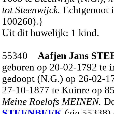
tot Steenwijck.
Echtgenoot 
100260).}
Uit dit huwelijk: 1 kind.
55340
Aafjen Jans
STE
geboren op 20-02-1792 te i
gedoopt (N.G.) op 26-02-1
27-10-1877 te Kuinre op 85-
Meine Roelofs MEINEN.
Do
STEENBEEK
(zie 55338)