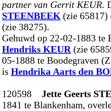
partner van Gerrit KEUR.
D
STEENBEEK
(zie 65817)
(zie 38275).
Gehuwd op 22-02-1883 te
Hendriks
KEUR
(zie 65859
05-1888 te Boodegraven (Z
is
Hendrika Aarts
den B
120598
Jette Geerts
ST
1841 te Blankenham, overl