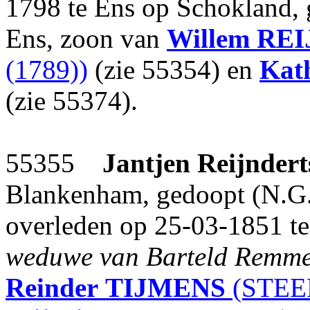
1798 te Ens op Schokland, 
Ens, zoon van
Willem
REI
(1789))
(zie 55354) en
Kath
(zie 55374).
55355
Jantjen Reijndert
Blankenham, gedoopt (N.G.
overleden op 25-03-1851 te 
weduwe van Barteld Remme
Reinder
TIJMENS
(STEE