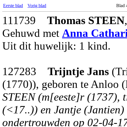
Eerste blad
Vorig blad
Blad 
111739
Thomas
STEEN
Gehuwd met
Anna Cathar
Uit dit huwelijk: 1 kind.
127283
Trijntje Jans
(Tr
(1770)), geboren te Anloo (
STEEN (m[eeste]r (1737), 
(<17..)) en Jantje (Jantie
ondertrouwden op 02-04-173