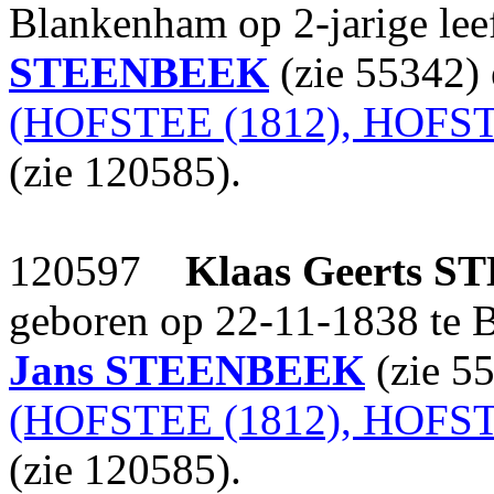
Blankenham op 2-jarige lee
STEENBEEK
(zie 55342)
(HOFSTEE (1812), HOFST
(zie 120585).
120597
Klaas Geerts
ST
geboren op 22-11-1838 te 
Jans
STEENBEEK
(zie 5
(HOFSTEE (1812), HOFST
(zie 120585).