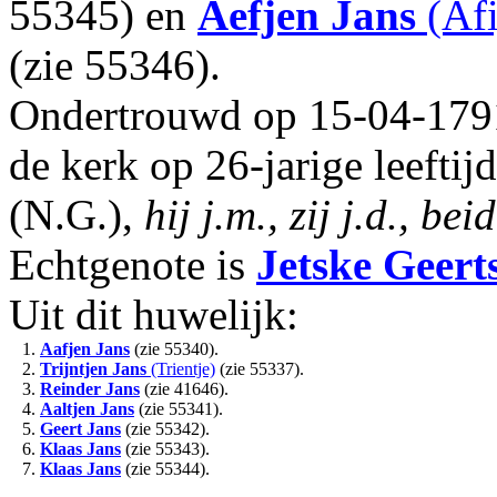
55345) en
Aefjen Jans
(Af
(zie 55346).
Ondertrouwd op 15-04-179
de kerk op 26-jarige leeft
(N.G.),
hij j.m., zij j.d., 
Echtgenote is
Jetske Geert
Uit dit huwelijk:
1.
Aafjen Jans
(zie 55340).
2.
Trijntjen Jans
(Trientje)
(zie 55337).
3.
Reinder Jans
(zie 41646).
4.
Aaltjen Jans
(zie 55341).
5.
Geert Jans
(zie 55342).
6.
Klaas Jans
(zie 55343).
7.
Klaas Jans
(zie 55344).