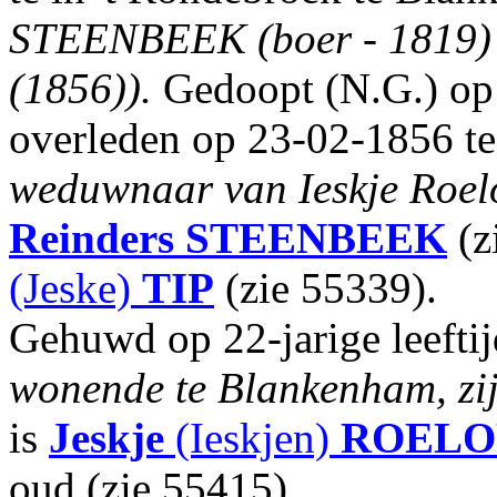
STEENBEEK (boer - 1819) 
(1856)).
Gedoopt (N.G.) op
overleden op 23-02-1856 te 
weduwnaar van Ieskje Roe
Reinders
STEENBEEK
(z
(Jeske)
TIP
(zie 55339).
Gehuwd op 22-jarige leefti
wonende te Blankenham, zij
is
Jeskje
(Ieskjen)
ROELO
oud (zie 55415).