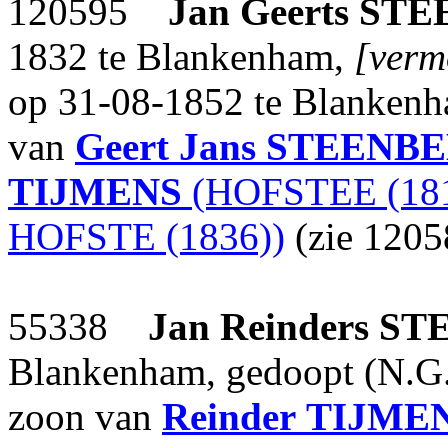
120595
Jan Geerts
STE
1832 te Blankenham,
[verm
op 31-08-1852 te Blankenha
van
Geert Jans
STEENB
TIJMENS
(HOFSTEE (181
HOFSTE (1836))
(zie 1205
55338
Jan Reinders
ST
Blankenham, gedoopt (N.G.
zoon van
Reinder
TIJME