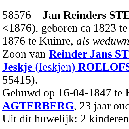
58576
Jan Reinders
ST
<1876), geboren ca 1823 te
1876 te Kuinre,
als weduw
Zoon van
Reinder Jans
S
Jeskje
(Ieskjen)
ROELOF
55415).
Gehuwd op 16-04-1847 te 
AGTERBERG
, 23 jaar ou
Uit dit huwelijk: 2 kinderen