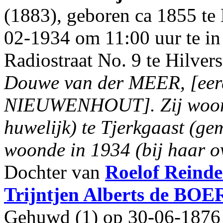
(1883), geboren ca 1855 te
02-1934 om 11:00 uur te in 
Radiostraat No. 9 te Hilve
Douwe van der MEER, [eer
NIEUWENHOUT].
Zij woo
huwelijk) te Tjerkgaast (gem
woonde in 1934 (bij haar ov
Dochter van
Roelof Reinde
Trijntjen Alberts
de BOE
Gehuwd (1) op 30-06-1876