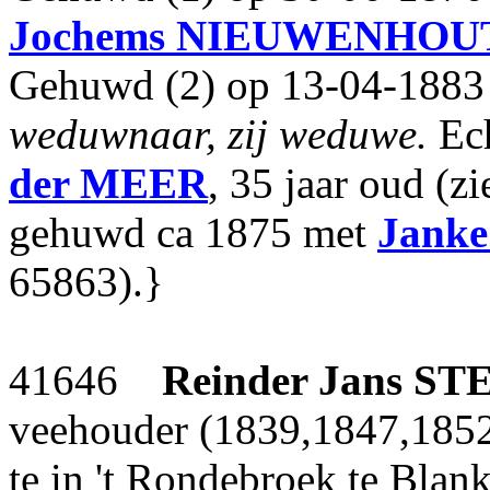
Jochems
NIEUWENHOU
Gehuwd (2) op 13-04-1883 t
weduwnaar, zij weduwe.
Ech
der MEER
, 35 jaar oud (z
gehuwd ca 1875 met
Janke
65863).}
41646
Reinder Jans
ST
veehouder (1839,1847,1852
te in 't Rondebroek te Bla