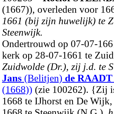
(1667)), overleden voor 16
1661 (bij zijn huwelijk) te 
Steenwijk.
Ondertrouwd op 07-07-1661
kerk op 28-07-1661 te Zuid
Zuidwolde (Dr.), zij j.d. te 
Jans
(Belitjen)
de RAADT
(1668))
(zie 100262). {Zij 
1668 te IJhorst en De Wijk
1668 te Steenwijk (N.G.),
h