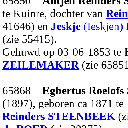
65850
Antjen Reinders
te Kuinre, dochter van
Rein
41646) en
Jeskje
(Ieskjen)
(zie 55415).
Gehuwd op 03-06-1853 te 
ZEILEMAKER
(zie 65851
65868
Egbertus Roelofs
(1897), geboren ca 1871 t
Reinders
STEENBEEK
(z