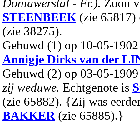
Doniawerstal - Fr.).
Zoon 
STEENBEEK
(zie 65817)
(zie 38275).
Gehuwd (1) op 10-05-1902 t
Annigje Dirks
van der L
Gehuwd (2) op 03-05-1909 
zij weduwe.
Echtgenote is
S
(zie 65882). {Zij was eerd
BAKKER
(zie 65885).}