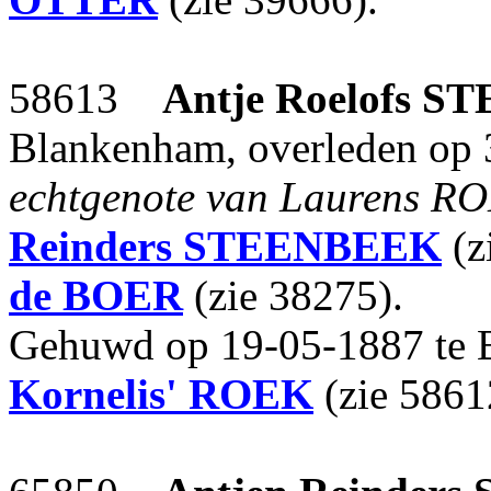
58613
Antje Roelofs
ST
Blankenham, overleden op 
echtgenote van Laurens R
Reinders
STEENBEEK
(z
de BOER
(zie 38275).
Gehuwd op 19-05-1887 te
Kornelis'
ROEK
(zie 5861