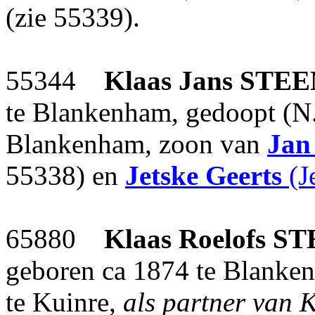
(zie 55339).
55344
Klaas Jans
STEE
te Blankenham, gedoopt (N
Blankenham, zoon van
Jan
55338) en
Jetske Geerts
(J
65880
Klaas Roelofs
ST
geboren ca 1874 te Blanke
te Kuinre,
als partner van