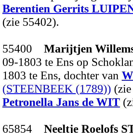
Berentien Gerrits
LUIPE
(zie 55402).
55400
Marijtjen Willem
09-1803 te Ens op Schoklan
1803 te Ens, dochter van
W
(STEENBEEK (1789))
(zie
Petronella Jans
de WIT
(z
65854
Neeltje Roelofs
S