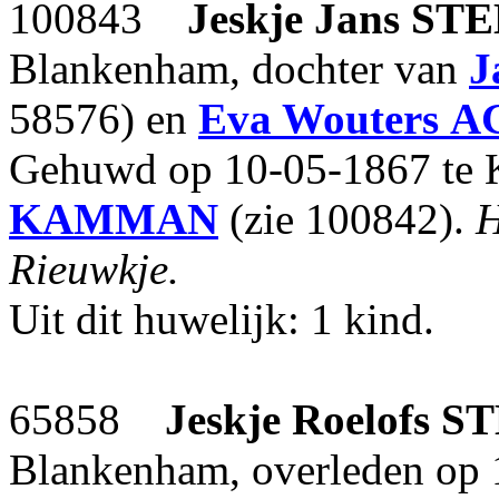
100843
Jeskje Jans
STE
Blankenham, dochter van
J
58576) en
Eva Wouters
A
Gehuwd op 10-05-1867 te 
KAMMAN
(zie 100842).
H
Rieuwkje.
Uit dit huwelijk: 1 kind.
65858
Jeskje Roelofs
S
Blankenham, overleden op 