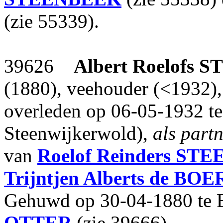
(zie 55339).
39626
Albert Roelofs
S
(1880), veehouder (<1932),
overleden op 06-05-1932 te
Steenwijkerwold),
als part
van
Roelof Reinders
STE
Trijntjen Alberts
de BOE
Gehuwd op 30-04-1880 te
OTTER
(zie 39666).