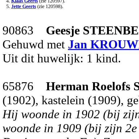
4.
Klaas Geerts
(zie 120597).
5.
Jette Geerts
(zie 120598).
90863
Geesje
STEENB
Gehuwd met
Jan
KROUW
Uit dit huwelijk: 1 kind.
65876
Herman Roelofs
(1902), kastelein (1909), 
Hij woonde in 1902 (bij zij
woonde in 1909 (bij zijn 2e