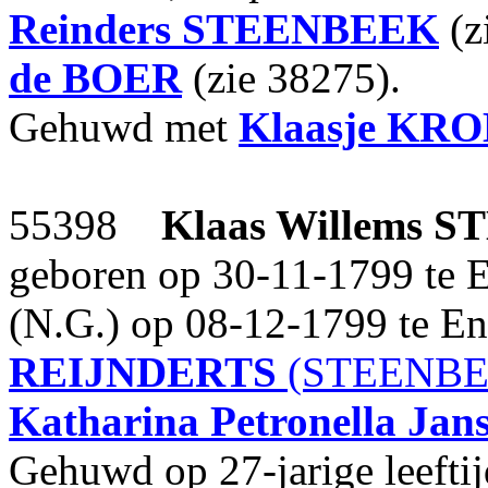
Reinders
STEENBEEK
(z
de BOER
(zie 38275).
Gehuwd met
Klaasje
KRO
55398
Klaas Willems
S
geboren op 30-11-1799 te 
(N.G.) op 08-12-1799 te E
REIJNDERTS
(STEENBEE
Katharina Petronella Jan
Gehuwd op 27-jarige leefti