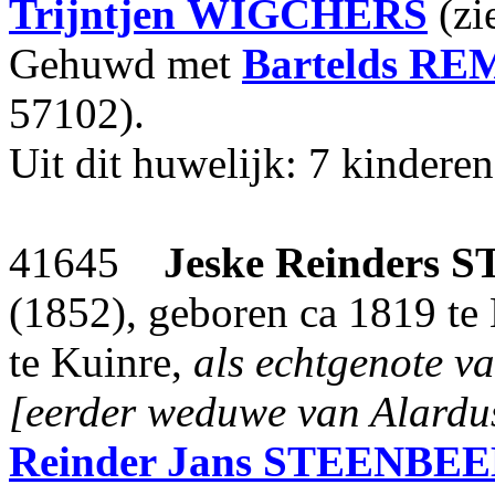
Trijntjen
WIGCHERS
(zi
Gehuwd met
Bartelds
RE
57102).
Uit dit huwelijk: 7 kinderen
41645
Jeske Reinders
S
(1852), geboren ca 1819 te
te Kuinre,
als echtgenote
[eerder weduwe van Alar
Reinder Jans
STEENBEE