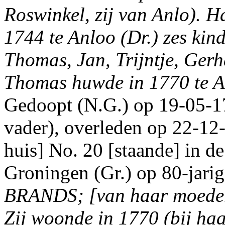
Roswinkel, zij van Anlo). H
1744 te Anloo (Dr.) zes ki
Thomas, Jan, Trijntje, Ger
Thomas huwde in 1770 te 
Gedoopt (N.G.) op 19-05-17
vader), overleden op 22-12-
huis] No. 20 [staande] in de
Groningen (Gr.) op 80-jarige
BRANDS; [van haar moeder
Zij woonde in 1770 (bij haa