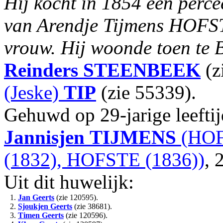
Hij kocht in 1854 een perce
van Arendje Tijmens HOFSTE
vrouw. Hij woonde toen te
Reinders
STEENBEEK
(z
(Jeske)
TIP
(zie 55339).
Gehuwd op 29-jarige leefti
Jannisjen
TIJMENS
(HOF
(1832), HOFSTE (1836))
, 
Uit dit huwelijk:
1.
Jan Geerts
(zie 120595).
2.
Sjoukjen Geerts
(zie 38681).
3.
Timen Geerts
(zie 120596).