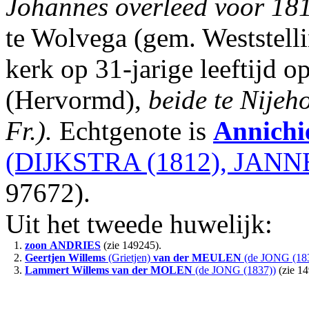
Johannes overleed voor 18
te Wolvega (gem. Weststell
kerk op 31-jarige leeftijd 
(Hervormd),
beide te Nijeh
Fr.).
Echtgenote is
Annichi
(DIJKSTRA (1812), JANNE
97672).
Uit het tweede huwelijk:
1.
zoon
ANDRIES
(zie 149245).
2.
Geertjen Willems
(Grietjen)
van der MEULEN
(de JONG (183
3.
Lammert Willems
van der MOLEN
(de JONG (1837))
(zie 14