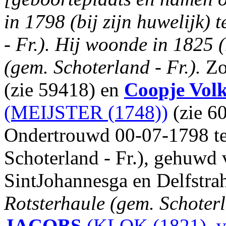
in 1798 (bij zijn huwelijk) 
- Fr.). Hij woonde in 1825 
(gem. Schoterland - Fr.).
Zo
(zie 59418) en
Coopje Vol
(MEIJSTER (1748))
(zie 6
Ondertrouwd 00-07-1798 te
Schoterland - Fr.), gehuwd
SintJohannesga en Delfstr
Rotsterhaule (gem. Schoterl
JACOBS
(KLOK (1821), v