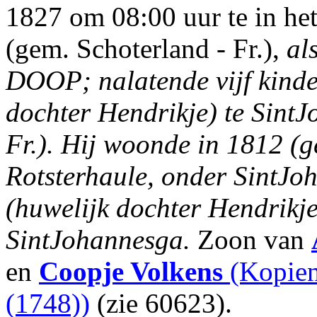
1827 om 08:00 uur te in het
(gem. Schoterland - Fr.),
al
DOOP; nalatende vijf kinde
dochter Hendrikje) te Sint
Fr.). Hij woonde in 1812 (g
Rotsterhaule, onder SintJo
(huwelijk dochter Hendrikje
SintJohannesga.
Zoon van
en
Coopje Volkens
(Kopie
(1748))
(zie 60623).