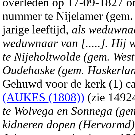
overleden op 17-09-1827 om
nummer te Nijelamer (gem. W
jarige leeftijd,
als weduwna
weduwnaar van [.....].
Hij 
te Nijeholtwolde (gem. Wests
Oudehaske (gem. Haskerland
Gehuwd voor de kerk (1) c
(AUKES (1808))
(zie 1492
te Wolvega en Sonnega (gem.
kidneren dopen (Hervormd)