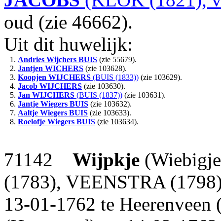
oud (zie 46662).
Uit dit huwelijk:
1.
Andries Wijchers
BUIS
(zie 55679).
2.
Jantjen
WICHERS
(zie 103628).
3.
Koopjen
WIJCHERS
(BUIS (1833))
(zie 103629).
4.
Jacob
WIJCHERS
(zie 103630).
5.
Jan
WIJCHERS
(BUIS (1837))
(zie 103631).
6.
Jantje Wiegers
BUIS
(zie 103632).
7.
Aaltje Wiegers
BUIS
(zie 103633).
8.
Roelofje Wiegers
BUIS
(zie 103634).
71142
Wijpkje
(Wiebigj
(1783), VEENSTRA (1798)),
13-01-1762 te Heerenveen (