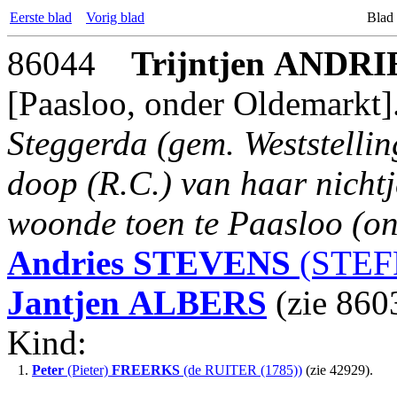
Eerste blad
Vorig blad
Blad
86044
Trijntjen
ANDRI
[Paasloo, onder Oldemarkt]
Steggerda (gem. Weststellin
doop (R.C.) van haar nichtj
woonde toen te Paasloo (o
Andries
STEVENS
(STEFF
Jantjen
ALBERS
(zie 860
Kind:
1.
Peter
(Pieter)
FREERKS
(de RUITER (1785))
(zie 42929).