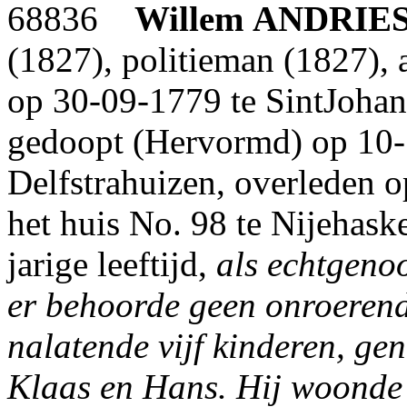
68836
Willem
ANDRIE
(1827), politieman (1827),
op 30-09-1779 te SintJohann
gedoopt (Hervormd) op 10-
Delfstrahuizen, overleden 
het huis No. 98 te Nijehask
jarige leeftijd,
als echtgeno
er behoorde geen onroerend
nalatende vijf kinderen, gen
Klaas en Hans.
Hij woonde i