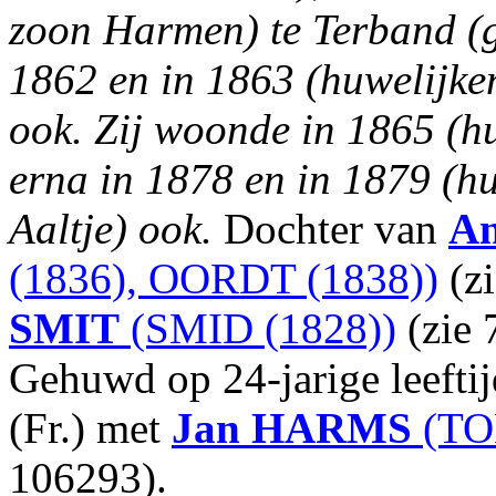
zoon Harmen) te Terband (g
1862 en in 1863 (huwelijke
ook. Zij woonde in 1865 (hu
erna in 1878 en in 1879 (hu
Aaltje) ook.
Dochter van
An
(1836), OORDT (1838))
(z
SMIT
(SMID (1828))
(zie 
Gehuwd op 24-jarige leefti
(Fr.) met
Jan
HARMS
(TO
106293).