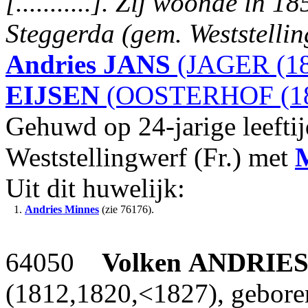
[...........].
Zij woonde in 185
Steggerda (gem. Weststelling
Andries
JANS
(JAGER (18
EIJSEN
(OOSTERHOF (18
Gehuwd op 24-jarige leefti
Weststellingwerf (Fr.) met
Uit dit huwelijk:
1.
Andries Minnes
(zie 76176).
64050
Volken
ANDRIE
(1812,1820,<1827), geboren