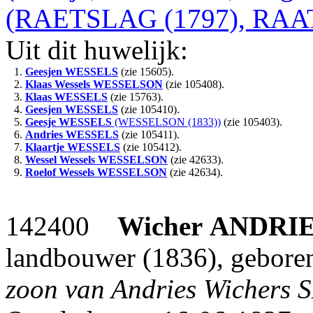
(RAETSLAG (1797), RAA
Uit dit huwelijk:
1.
Geesjen
WESSELS
(zie 15605).
2.
Klaas Wessels
WESSELSON
(zie 105408).
3.
Klaas
WESSELS
(zie 15763).
4.
Geesjen
WESSELS
(zie 105410).
5.
Geesje
WESSELS
(WESSELSON (1833))
(zie 105403).
6.
Andries
WESSELS
(zie 105411).
7.
Klaartje
WESSELS
(zie 105412).
8.
Wessel Wessels
WESSELSON
(zie 42633).
9.
Roelof Wessels
WESSELSON
(zie 42634).
142400
Wicher
ANDRI
landbouwer (1836), geboren
zoon van Andries Wichers 