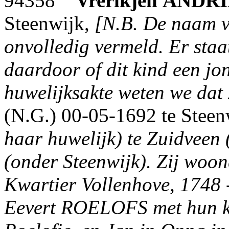
94358
Vrerikjen
ANDRI
Steenwijk,
[N.B. De naam v
onvolledig vermeld. Er staat:
daardoor of dit kind een jo
huwelijksakte weten we dat 
(N.G.) 00-05-1692 te Steen
haar huwelijk) te Zuidveen 
(onder Steenwijk). Zij woon
Kwartier Vollenhove, 1748 
Eevert ROELOFS met hun ki