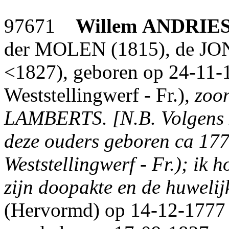
97671
Willem
ANDRIE
der MOLEN (1815), de JONG
<1827), geboren op 24-11-1
Weststellingwerf - Fr.),
zoo
LAMBERTS. [N.B. Volgens zi
deze ouders geboren ca 177
Weststellingwerf - Fr.); ik 
zijn doopakte en de huwelij
(Hervormd) op 14-12-1777 