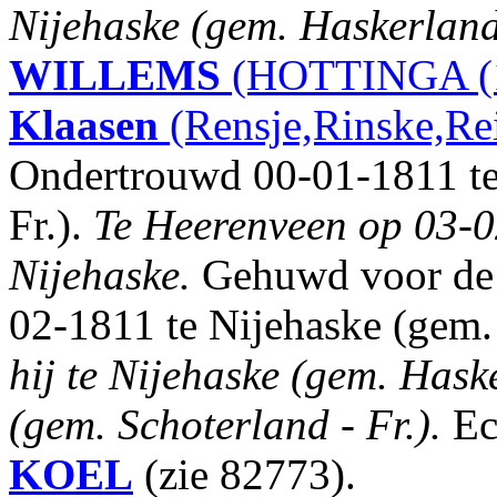
Nijehaske (gem. Haskerland 
WILLEMS
(HOTTINGA (1
Klaasen
(Rensje,Rinske,Re
Ondertrouwd 00-01-1811 te
Fr.).
Te Heerenveen op 03-0
Nijehaske.
Gehuwd voor de k
02-1811 te Nijehaske (gem.
hij te Nijehaske (gem. Haske
(gem. Schoterland - Fr.).
Ec
KOEL
(zie 82773).