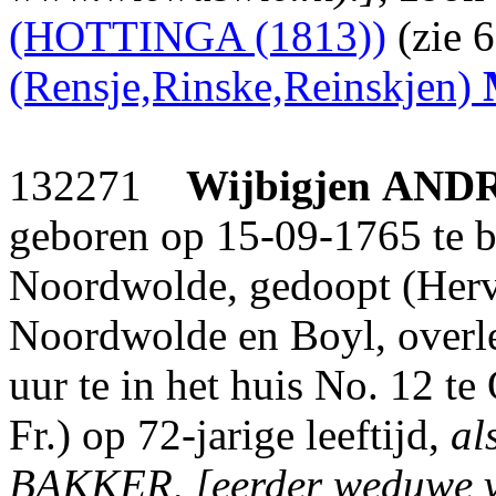
(HOTTINGA (1813))
(zie 
(Rensje,Rinske,Reinskjen)
132271
Wijbigjen
ANDR
geboren op 15-09-1765 te b
Noordwolde, gedoopt (Herv
Noordwolde en Boyl, overl
uur te in het huis No. 12 t
Fr.) op 72-jarige leeftijd,
al
BAKKER, [eerder weduwe v