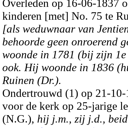
Overleden op 16-06-1837 om
kinderen [met] No. 75 te Rui
[als weduwnaar van Jentie
behoorde geen onroerend go
woonde in 1781 (bij zijn 1e 
ook. Hij woonde in 1836 (hu
Ruinen (Dr.).
Ondertrouwd (1) op 21-10-
voor de kerk op 25-jarige l
(N.G.),
hij j.m., zij j.d., be