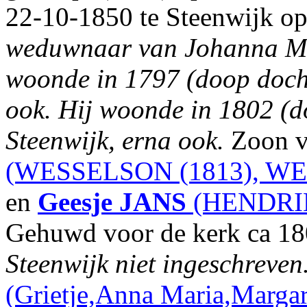
22-10-1850 te Steenwijk op 
weduwnaar van Johanna 
woonde in 1797 (doop docht
ook. Hij woonde in 1802 (d
Steenwijk, erna ook.
Zoon 
(WESSELSON (1813), WE
en
Geesje
JANS
(HENDRIK
Gehuwd voor de kerk ca 1
Steenwijk niet ingeschreven
(Grietje,Anna Maria,Marga