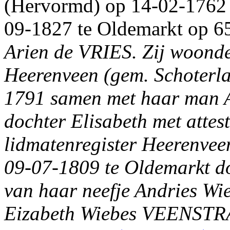
(Hervormd) op 14-02-1762 
09-1827 te Oldemarkt op 65-
Arien de VRIES.
Zij woonde
Heerenveen (gem. Schoterlan
1791 samen met haar man A
dochter Elisabeth met attes
lidmatenregister Heerenvee
09-07-1809 te Oldemarkt do
van haar neefje Andries W
Eizabeth Wiebes VEENSTR