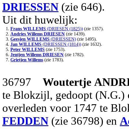
DRIESSEN
(zie 646).
Uit dit huwelijk:
1.
Frans
WILLEMS
(DRIESEN (1825))
(zie 1357).
2.
Andries Willems
DRIESEN
(zie 1439).
3.
Geesjen
WILLEMS
(DRIESSEN)
(zie 1495).
4.
Jan
WILLEMS
(DRIESSEN (1814))
(zie 1632).
5.
Peter
WILLEMS
(zie 1753).
6.
Jentjen Willems
DRIESEN
(zie 1782).
7.
Grietjen Willems
(zie 1783).
36797
Woutertje
ANDR
te Blokzijl, gedoopt (N.G.)
overleden voor 1747 te Blo
FEDDEN
(zie 36798) en
A