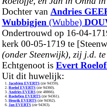
Roelofje, en Jan in Onna in
Dochter van
Andries
GEE
Wubbigjen
(Wubbe)
DOU
Ondertrouwd op 16-04-1719
kerk 00-05-1719 te [Steenw
(onder Steenwijk), zij j.d. 
Echtgenoot is
Evert Roelof
Uit dit huwelijk:
1.
Jacobjen
EVERTS
(zie 94359).
2.
Roelof
EVERTS
(zie 94360).
3.
Andries
EVERS
(zie 48866).
4.
Roelofjen
EVERTS
(zie 94361).
5.
Henrik
EVERTS
(zie 94362).
6.
Jan
EVERTS
(zie 94363).