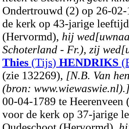
Ondertrouwd (2) op 26-02-
de kerk op 43-jarige leefti
(Hervormd),
hij wed[uwnaa
Schoterland - Fr.), zij wed[
Thies
(Tijs)
HENDRIKS
(
(zie 132269),
[N.B. Van he
(bron: www.wiewaswie.nl).
00-04-1789 te Heerenveen (
voor de kerk op 37-jarige l
Oudeschoot (Hervormd),
hi