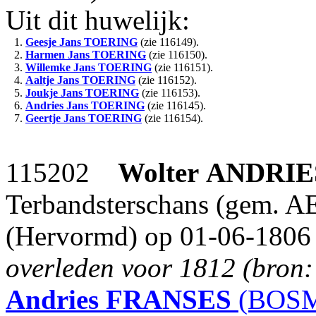
Uit dit huwelijk:
1.
Geesje Jans
TOERING
(zie 116149).
2.
Harmen Jans
TOERING
(zie 116150).
3.
Willemke Jans
TOERING
(zie 116151).
4.
Aaltje Jans
TOERING
(zie 116152).
5.
Joukje Jans
TOERING
(zie 116153).
6.
Andries Jans
TOERING
(zie 116145).
7.
Geertje Jans
TOERING
(zie 116154).
115202
Wolter
ANDRIE
Terbandsterschans (gem. AE
(Hervormd) op 01-06-1806 
overleden voor 1812 (bron
Andries
FRANSES
(BOSM