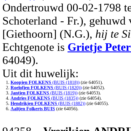
Ondertrouwd 00-02-1798 te
Schoterland - Fr.), gehuwd
[Giethoorn] (N.G.),
hij te 
Echtgenote is
Grietje Peter
64049).
Uit dit huwelijk:
1.
Koopjen
FOLKENS
(BUIS (1818))
(zie 64051).
2.
Roelofjen
FOLKENS
(BUIS (1820))
(zie 64052).
3.
Jantjen
FOLKENS
(BUIS (1819))
(zie 64053).
4.
Andries
FOLKENS
(BUIS (1835))
(zie 64054).
5.
Hendrikjen
FOLKENS
(BUIS (1882))
(zie 64055).
6.
Aaltjen Folkerts
BUIS
(zie 64056).