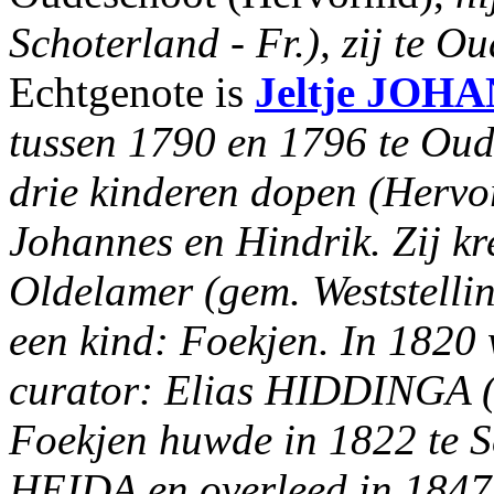
Schoterland - Fr.), zij te 
Echtgenote is
Jeltje
JOHA
tussen 1790 en 1796 te Oud
drie kinderen dopen (Herv
Johannes en Hindrik. Zij k
Oldelamer (gem. Weststelli
een kind: Foekjen. In 1820
curator: Elias HIDDINGA (
Foekjen huwde in 1822 te S
HEIDA en overleed in 1847