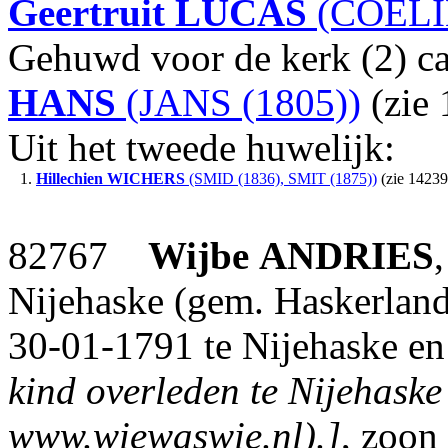
Geertruit
LUCAS
(COELI
Gehuwd voor de kerk (2) c
HANS
(JANS (1805))
(zie 
Uit het tweede huwelijk:
1.
Hillechien
WICHERS
(SMID (1836), SMIT (1875))
(zie 14239
82767
Wijbe
ANDRIES
Nijehaske (gem. Haskerland
30-01-1791 te Nijehaske en
kind overleden te Nijehaske
www.wiewaswie.nl).]
, zoon