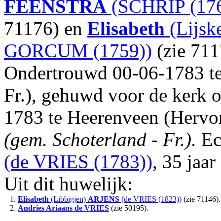
FEENSTRA
(SCHRIP (17
71176) en
Elisabeth
(Lijsk
GORCUM (1759))
(zie 711
Ondertrouwd 00-06-1783 te
Fr.), gehuwd voor de kerk o
1783 te Heerenveen (Herv
(gem. Schoterland - Fr.).
Ec
(de VRIES (1783))
, 35 jaar
Uit dit huwelijk:
1.
Elisabeth
(Libbigjen)
ARJENS
(de VRIES (1823))
(zie 71146).
2.
Andries Ariaans
de VRIES
(zie 50195).