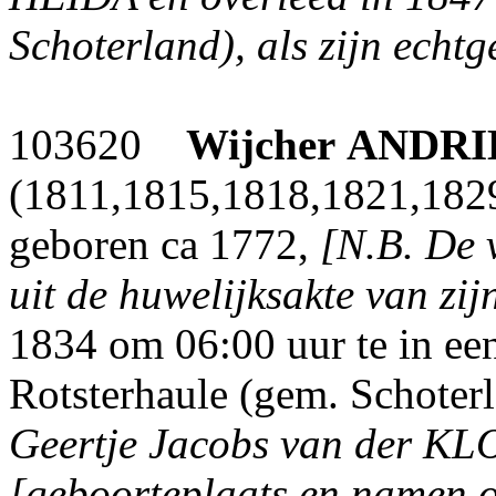
Schoterland), als zijn echtg
103620
Wijcher
ANDRI
(1811,1815,1818,1821,1829
geboren ca 1772,
[N.B. De v
uit de huwelijksakte van zij
1834 om 06:00 uur te in e
Rotsterhaule (gem. Schoterl
Geertje Jacobs van der KLO
[geboorteplaats en namen o