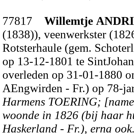
77817
Willemtje
ANDRI
(1838)), veenwerkster (182
Rotsterhaule (gem. Schoter
op 13-12-1801 te SintJohan
overleden op 31-01-1880 o
AEngwirden - Fr.) op 78-jar
Harmens TOERING; [namen 
woonde in 1826 (bij haar hu
Haskerland - Fr.), erna ook