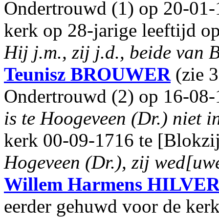
Ondertrouwd (1) op 20-01-1
kerk op 28-jarige leeftijd o
Hij j.m., zij j.d., beide van B
Teunisz
BROUWER
(zie 
Ondertrouwd (2) op 16-08-1
is te Hoogeveen (Dr.) niet 
kerk 00-09-1716 te [Blokzij
Hogeveen (Dr.), zij wed[uwe
Willem Harmens
HILVE
eerder gehuwd voor de ker